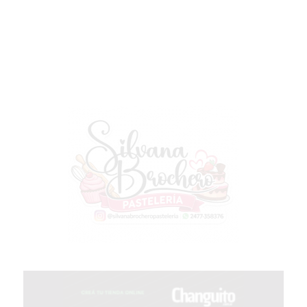
TIENDA
ONLINE
GRATIS
BON
YOGURT
-
YOGURTERIA
EN
PERGAMINO
LA
ALTERNATIVA
A
TIENDA
NUBE
Y
SHOPIFY:
CÓMO