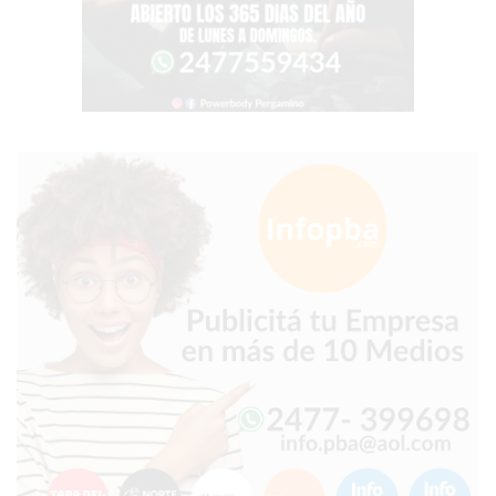
COMERCIOS
VENDAN
SIN
PAGAR
COMISIONES
CÓMO
CREAR
UNA
TIENDA
ONLINE
EN
PERGAMINO
TIENDA
ONLINE
EN
ROSARIO:
CADA