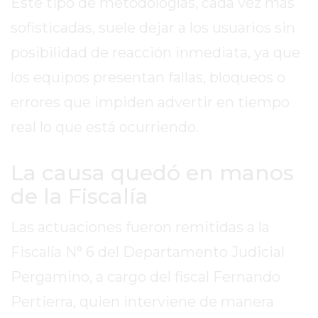
Este tipo de metodologías, cada vez más
2026
sofisticadas, suele dejar a los usuarios sin
GIMNASIOS
ABIERTOS
posibilidad de reacción inmediata, ya que
HOY
los equipos presentan fallas, bloqueos o
EN
errores que impiden advertir en tiempo
PERGAMINO
real lo que está ocurriendo.
GIMNASIO
EN
PERGAMINO
La causa quedó en manos
CON
de la Fiscalía
PLANES
PERSONALIZADOS
Las actuaciones fueron remitidas a la
DÓNDE
Fiscalía N° 6 del Departamento Judicial
HACER
Pergamino, a cargo del fiscal Fernando
MUSCULACIÓN
EN
Pertierra, quien interviene de manera
PERGAMINO