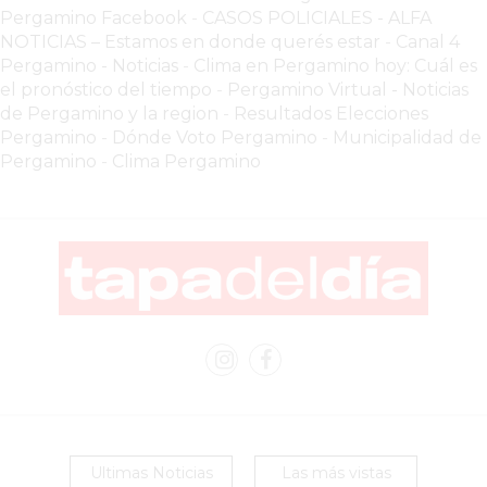
Pergamino Facebook
-
CASOS POLICIALES -
ALFA
DOMICILIO!
NOTICIAS – Estamos en donde querés estar
-
Canal 4
YOGURT
Pergamino - Noticias
-
Clima en Pergamino hoy: Cuál es
HELADO
el pronóstico del tiempo
-
Pergamino Virtual - Noticias
de Pergamino y la region
-
Resultados Elecciones
-
Pergamino
-
Dónde Voto Pergamino
-
Municipalidad de
ENVIOS
Pergamino
-
Clima Pergamino
A
DOMICILIO
EN
PERGAMINO
BON
YOGURT
-
PERGAMINO
-
ENVIOS
A
Ultimas Noticias
Las más vistas
DOMICILIO