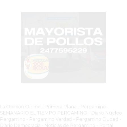
EN
PERGAMINO
YOGURT
HELADO
VIVERE
BENE
-
ENVIOS
A
DOMICILIO
PEDIR
YOGUR
HELADO
VIVERE
La Opinion Online
-
Primera Plana
-
Pergamino -
BENE
SEMANARIO EL TIEMPO PERGAMINO
-
Diario Nucleo
Pergamino
-
Pergamino Verdad
-
Pergamino Ciuda
d
-
PERGAMINO
Diario Democracia - Noticias de Pergamino
-
Portal
A