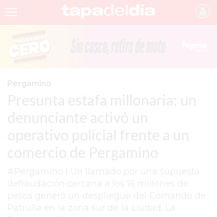
INICIO
NOTICIAS RECIENTES
GRUPO INFOPBA
Pergamino
Presunta estafa millonaria: un
PERGAMINO
denunciante activó un
PROVINCIA
operativo policial frente a un
PAIS
comercio de Pergamino
SAN NICOLÁS
#Pergamino | Un llamado por una supuesta
ULTIMAS NOTICIAS
defraudación cercana a los 16 millones de
FARMACIAS
pesos generó un despliegue del Comando de
Patrulla en la zona sur de la ciudad. La
TEMAS DESTACADOS