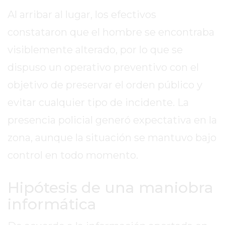
Al arribar al lugar, los efectivos
EXALTACIÓN
DE
constataron que el hombre se encontraba
LA
visiblemente alterado, por lo que se
CRUZ
dispuso un operativo preventivo con el
COLÓN
(BUENOS
objetivo de preservar el orden público y
AIRES)
evitar cualquier tipo de incidente. La
RESULTADOS
presencia policial generó expectativa en la
DE
LOTERÍAS
zona, aunque la situación se mantuvo bajo
Y
control en todo momento.
QUINIELAS
DE
Hipótesis de una maniobra
HOY
informática
PERGAMINO
HOY