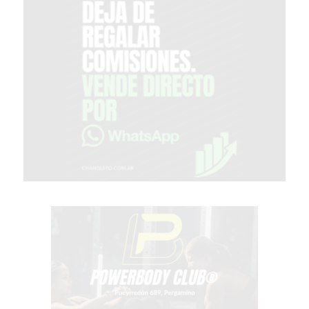
CHANGUITO.COM.AR
DEMOCRATIZA
EL
COMERCIO
POR
WHATSAPP
CATÁLOGO
DE
WHATSAPP
ONLINE
EN
PERGAMINO:
LA
ALTERNATIVA
PARA
QUE
LOS