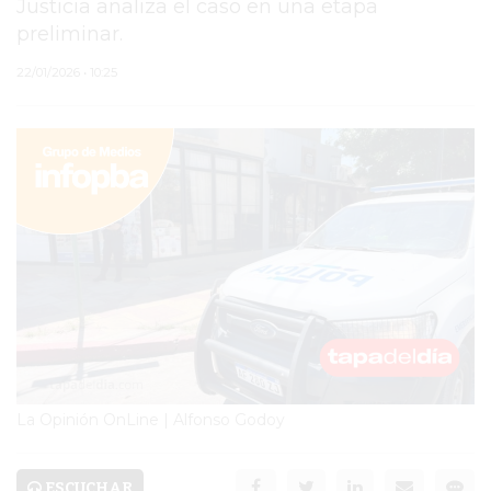
Justicia analiza el caso en una etapa
preliminar.
PERGAMINO
22/01/2026 • 10:25
MUNICIPALIDAD
SUBE
TEATRO SAN MARTÍN
SEMANA MUNDIAL DE
LA LACTANCIA
CUD
SECRETARÍA DE SALUD
DE LA MUNICIPALIDAD DE
La Opinión OnLine | Alfonso Godoy
PERGAMINO
ESCUCHAR