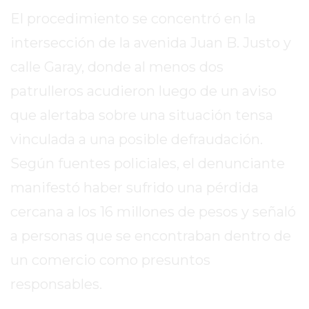
REPORTERO
El procedimiento se concentró en la
DIARIO
intersección de la avenida Juan B. Justo y
DEPORTIVO
calle Garay, donde al menos dos
ROJAS
VIRTUAL
patrulleros acudieron luego de un aviso
NOTICIAS
que alertaba sobre una situación tensa
DE
vinculada a una posible defraudación.
ARRECIFES
Según fuentes policiales, el denunciante
ZÁRATE
Y
manifestó haber sufrido una pérdida
CAMPANA
cercana a los 16 millones de pesos y señaló
NOTICIAS
a personas que se encontraban dentro de
DE
ZÁRATE
un comercio como presuntos
NOTICIAS
responsables.
DE
CAMPANA