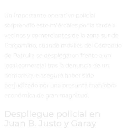
SITIO
PUBLICITÁ
Un importante operativo policial
EN
sorprendió este miércoles por la tarde a
TAPA
DEL
vecinos y comerciantes de la zona sur de
DIA
Pergamino, cuando móviles del Comando
DIARIO
de Patrulla se desplegaron frente a un
NORTE
HOY
local comercial tras la denuncia de un
GRUPO
hombre que aseguró haber sido
DE
perjudicado por una presunta maniobra
MEDIOS
INFOPBA
económica de gran magnitud.
NOTICIAS
DE
Despliegue policial en
SALTO
Juan B. Justo y Garay
DIARIO