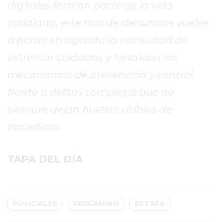
PERGAMINO?
digitales forman parte de la vida
¿DÓNDE
cotidiana, este tipo de denuncias vuelve
COMPRAR
a poner en agenda la necesidad de
PROTEÍNA
EN
extremar cuidados y fortalecer los
PERGAMINO?
mecanismos de prevención y control
POWERBODY
frente a delitos complejos que no
NUTRITION:
LA
siempre dejan huellas visibles de
TIENDA
inmediato.
DE
SUPLEMENTOS
TAPA DEL DÍA
DEPORTIVOS
LÍDER
EN
PERGAMINO
POLICIALES
PERGAMINO
ESTAFA
CREAR