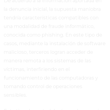
De acuerdo a la información aportada en
EL
la denuncia inicial, la supuesta maniobra
MEJOR
GIMNASIO
tendría características compatibles con
DE
una modalidad de fraude informático,
PERGAMINO
conocida como phishing. En este tipo de
ENTRENAMIENTOS
SPORTCLUB
casos, mediante la instalación de software
VS.
malicioso, terceros logran acceder de
POWERBODY
manera remota a los sistemas de las
CLUB
EN
víctimas, interfiriendo en el
PERGAMINO
funcionamiento de las computadoras y
UNNOBA
tomando control de operaciones
DESCUENTOS
sensibles.
PRECIO
GIMNASIO
PERGAMINO