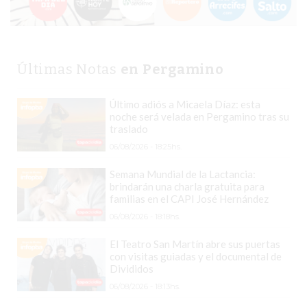
VEZ
MÁS
COMERCIOS
VENDEN
Últimas Notas
en Pergamino
POR
WHATSAPP
Último adiós a Micaela Díaz: esta
SIN
noche será velada en Pergamino tras su
PAGAR
traslado
COMISIONES
06/08/2026 - 18:25hs.
POR
Semana Mundial de la Lactancia:
PEDIDO
brindarán una charla gratuita para
familias en el CAPI José Hernández
MÜNNA
GELATERIA
06/08/2026 - 18:18hs.
A
El Teatro San Martín abre sus puertas
DOMICILIO
con visitas guiadas y el documental de
Divididos
-
06/08/2026 - 18:13hs.
PEDIR
ONLINE