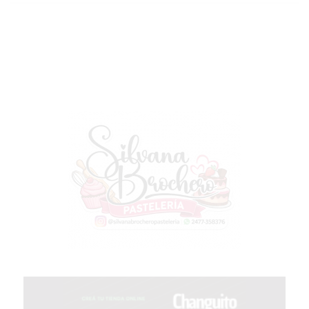
COMPRAR
PROTEÍNA
EN
PERGAMINO?
POWERBODY
NUTRITION:
LA
TIENDA
DE
SUPLEMENTOS
DEPORTIVOS
LÍDER
EN
PERGAMINO
CREAR
TIENDA
ONLINE