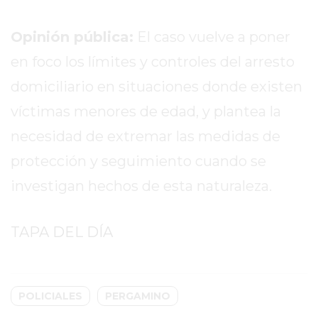
EN
PERGAMINO
Opinión pública:
El caso vuelve a poner
CON
en foco los límites y controles del arresto
BUENOS
PROFESORES
domiciliario en situaciones donde existen
GIMNASIO
víctimas menores de edad, y plantea la
PERGAMINO
necesidad de extremar las medidas de
SUPLEMENTOS
protección y seguimiento cuando se
DEPORTIVOS
EN
investigan hechos de esta naturaleza.
PERGAMINO
¿DÓNDE
TAPA DEL DÍA
COMPRAR
CREATINA
EN
PERGAMINO?
POLICIALES
PERGAMINO
¿DÓNDE