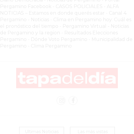
PERGAMINO
Pergamino Facebook
-
CASOS POLICIALES -
ALFA
YOGURT
NOTICIAS – Estamos en donde querés estar
-
Canal 4
Pergamino - Noticias
-
Clima en Pergamino hoy: Cuál es
HELADO
el pronóstico del tiempo
-
Pergamino Virtual - Noticias
VIVERE
de Pergamino y la region
-
Resultados Elecciones
BENE
Pergamino
-
Dónde Voto Pergamino
-
Municipalidad de
-
Pergamino
-
Clima Pergamino
ENVIOS
A
DOMICILIO
PEDIR
YOGUR
HELADO
VIVERE
BENE
PERGAMINO
A
DOMICILIO!
Ultimas Noticias
Las más vistas