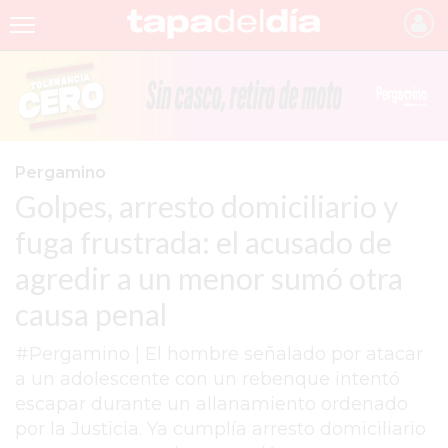
INICIO
NOTICIAS RECIENTES
GRUPO INFOPBA
Pergamino
Golpes, arresto domiciliario y
PERGAMINO
fuga frustrada: el acusado de
PROVINCIA
agredir a un menor sumó otra
PAIS
causa penal
SAN NICOLÁS
#Pergamino | El hombre señalado por atacar
ULTIMAS NOTICIAS
a un adolescente con un rebenque intentó
FARMACIAS
escapar durante un allanamiento ordenado
por la Justicia. Ya cumplía arresto domiciliario
TEMAS DESTACADOS