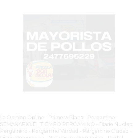
COMERCIOS
VENDEN
POR
WHATSAPP
SIN
PAGAR
COMISIONES
POR
PEDIDO
MÜNNA
GELATERIA
A
DOMICILIO
-
PEDIR
La Opinion Online
-
Primera Plana
-
Pergamino -
SEMANARIO EL TIEMPO PERGAMINO
-
Diario Nucleo
ONLINE
Pergamino
-
Pergamino Verdad
-
Pergamino Ciuda
d
-
EN
Diario Democracia - Noticias de Pergamino
-
Portal