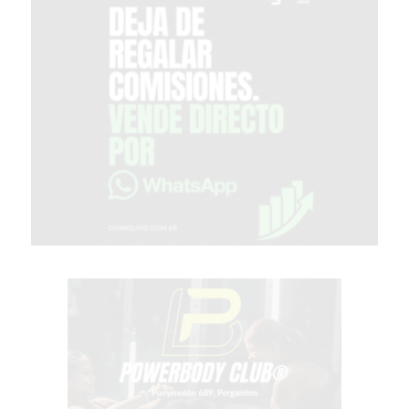
GRATIS
BON
YOGURT
-
YOGURTERIA
EN
PERGAMINO
LA
ALTERNATIVA
A
TIENDA
NUBE
Y
SHOPIFY:
CÓMO
CHANGUITO.COM.AR
DEMOCRATIZA