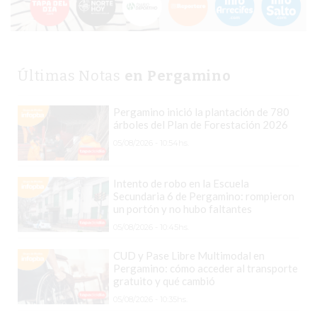
SIN
PAGAR
COMISIONES
CÓMO
Últimas Notas
en Pergamino
CREAR
UNA
Pergamino inició la plantación de 780
TIENDA
árboles del Plan de Forestación 2026
ONLINE
05/08/2026 - 10:54hs.
EN
PERGAMINO
Intento de robo en la Escuela
Secundaria 6 de Pergamino: rompieron
TIENDA
un portón y no hubo faltantes
ONLINE
05/08/2026 - 10:45hs.
EN
ROSARIO:
CUD y Pase Libre Multimodal en
Pergamino: cómo acceder al transporte
CADA
gratuito y qué cambió
VEZ
05/08/2026 - 10:35hs.
MÁS