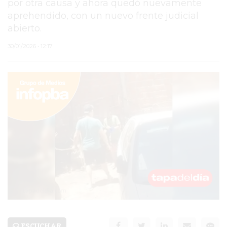
por otra causa y ahora quedó nuevamente
aprehendido, con un nuevo frente judicial
PERGAMINO
abierto.
ARBOLADO PÚBLICO
30/01/2026 • 12:17
PLAN DE FORESTACIÓN
2026
SUBE
CUD
PASE LIBRE
MULTIMODAL
POLICIALES
SERVICIOS
ESCUCHAR