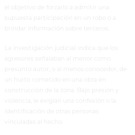
DE
el objetivo de forzarlo a admitir una
LA
supuesta participación en un robo o a
CRUZ
brindar información sobre terceros.
COLÓN
(BUENOS
AIRES)
La investigación judicial indica que los
RESULTADOS
agresores señalaban al menor como
DE
presunto autor, o al menos conocedor, de
LOTERÍAS
Y
un hurto cometido en una obra en
QUINIELAS
construcción de la zona. Bajo presión y
DE
violencia, le exigían una confesión o la
HOY
PERGAMINO
identificación de otras personas
HOY
vinculadas al hecho.
EL
MEJOR