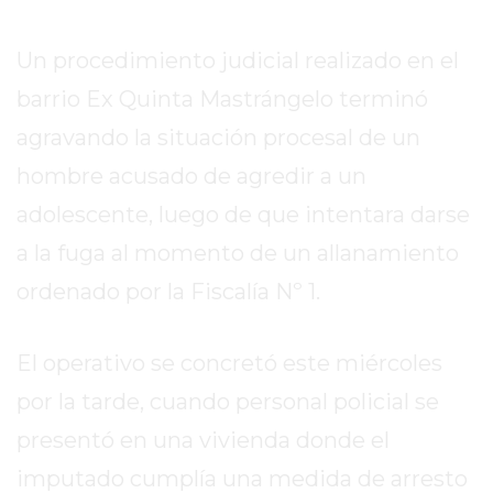
EN
TAPA
Un procedimiento judicial realizado en el
DEL
barrio Ex Quinta Mastrángelo terminó
DIA
agravando la situación procesal de un
DIARIO
NORTE
hombre acusado de agredir a un
HOY
adolescente, luego de que intentara darse
GRUPO
a la fuga al momento de un allanamiento
DE
MEDIOS
ordenado por la Fiscalía Nº 1.
INFOPBA
NOTICIAS
El operativo se concretó este miércoles
DE
por la tarde, cuando personal policial se
SALTO
DIARIO
presentó en una vivienda donde el
REPORTERO
imputado cumplía una medida de arresto