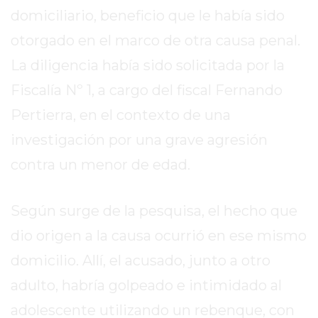
DIARIO
domiciliario, beneficio que le había sido
DEPORTIVO
otorgado en el marco de otra causa penal.
ROJAS
VIRTUAL
La diligencia había sido solicitada por la
NOTICIAS
Fiscalía Nº 1, a cargo del fiscal Fernando
DE
Pertierra, en el contexto de una
ARRECIFES
investigación por una grave agresión
ZÁRATE
Y
contra un menor de edad.
CAMPANA
NOTICIAS
Según surge de la pesquisa, el hecho que
DE
ZÁRATE
dio origen a la causa ocurrió en ese mismo
NOTICIAS
domicilio. Allí, el acusado, junto a otro
DE
adulto, habría golpeado e intimidado al
CAMPANA
adolescente utilizando un rebenque, con
EXALTACIÓN