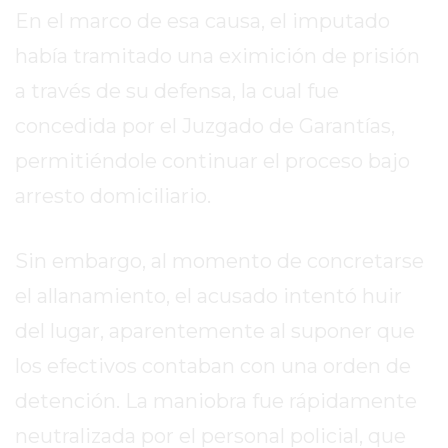
En el marco de esa causa, el imputado
GIMNASIO
DE
había tramitado una eximición de prisión
PERGAMINO
a través de su defensa, la cual fue
ENTRENAMIENTOS
concedida por el Juzgado de Garantías,
SPORTCLUB
VS.
permitiéndole continuar el proceso bajo
POWERBODY
arresto domiciliario.
CLUB
EN
Sin embargo, al momento de concretarse
PERGAMINO
UNNOBA
el allanamiento, el acusado intentó huir
DESCUENTOS
del lugar, aparentemente al suponer que
PRECIO
los efectivos contaban con una orden de
GIMNASIO
PERGAMINO
detención. La maniobra fue rápidamente
2026
neutralizada por el personal policial, que