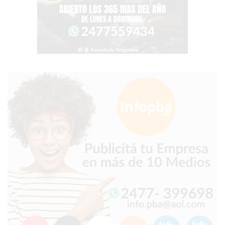
EL
COMERCIO
POR
WHATSAPP
CATÁLOGO
DE
WHATSAPP
ONLINE
EN
PERGAMINO:
LA
ALTERNATIVA
PARA
QUE
LOS
COMERCIOS
VENDAN