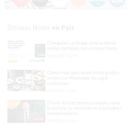
COMERCIOS
VENDEN
POR
Últimas Notas
en Pais
WHATSAPP
SIN
PAGAR
Changuito: La IA que arma la tienda
online charlando con el comerciante
COMISIONES
14/07/2026 - 12:33hs.
POR
PEDIDO
Cómo crear una tienda online gratis y
MÜNNA
vender por WhatsApp sin pagar
GELATERIA
comisiones
A
30/05/2026 - 17:30hs.
DOMICILIO
El fallo del juez que hoy sacude a toda
-
la Justicia: Lo devolvieron a su madre y
PEDIR
terminó muerto
ONLINE
16/04/2026 - 07:14hs.
EN