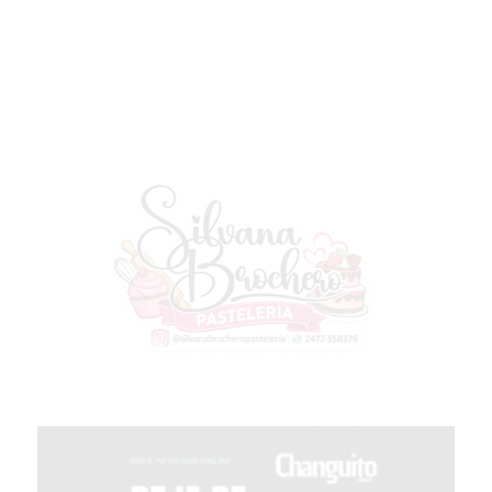
GRATIS
BON
YOGURT
-
YOGURTERIA
EN
PERGAMINO
LA
ALTERNATIVA
A
TIENDA
NUBE
Y
SHOPIFY:
CÓMO
CHANGUITO.COM.AR
DEMOCRATIZA