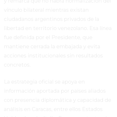
y remarca que no habrá normalización del
GIMNASIOS
ABIERTOS
vínculo bilateral mientras existan
HOY
ciudadanos argentinos privados de la
EN
libertad en territorio venezolano. Esa línea
PERGAMINO
GIMNASIO
fue definida por el Presidente, que
EN
mantiene cerrada la embajada y evita
PERGAMINO
acciones institucionales sin resultados
CON
PLANES
concretos.
PERSONALIZADOS
DÓNDE
La estrategia oficial se apoya en
HACER
información aportada por países aliados
MUSCULACIÓN
EN
con presencia diplomática y capacidad de
PERGAMINO
análisis en Caracas, entre ellos Estados
MEJOR