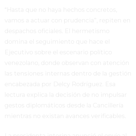
DIARIO
“Hasta que no haya hechos concretos,
DEPORTIVO
ROJAS
vamos a actuar con prudencia”, repiten en
VIRTUAL
despachos oficiales. El hermetismo
NOTICIAS
domina el seguimiento que hace el
DE
ARRECIFES
Ejecutivo sobre el escenario político
ZÁRATE
venezolano, donde observan con atención
Y
las tensiones internas dentro de la gestión
CAMPANA
encabezada por Delcy Rodríguez. Esa
NOTICIAS
DE
lectura explica la decisión de no impulsar
ZÁRATE
gestos diplomáticos desde la Cancillería
NOTICIAS
mientras no existan avances verificables.
DE
CAMPANA
EXALTACIÓN
La presidenta interina anunció el envío al