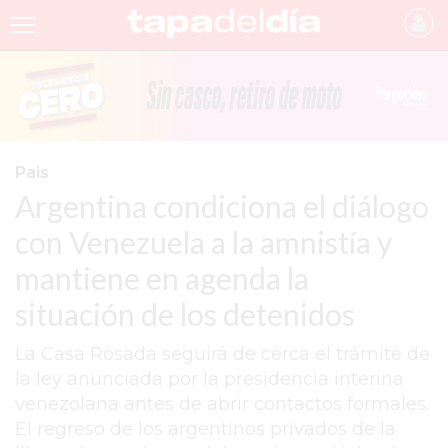
INICIO
NOTICIAS RECIENTES
GRUPO INFOPBA
Pais
Argentina condiciona el diálogo
PERGAMINO
con Venezuela a la amnistía y
PROVINCIA
mantiene en agenda la
PAIS
situación de los detenidos
SAN NICOLÁS
La Casa Rosada seguirá de cerca el trámite de
ULTIMAS NOTICIAS
la ley anunciada por la presidencia interina
FARMACIAS
venezolana antes de abrir contactos formales.
El regreso de los argentinos privados de la
TEMAS DESTACADOS