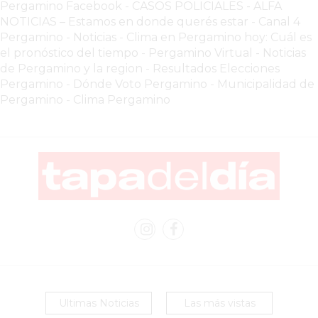
Pergamino Facebook
-
CASOS POLICIALES -
ALFA
YOGURT
NOTICIAS – Estamos en donde querés estar
-
Canal 4
HELADO
Pergamino - Noticias
-
Clima en Pergamino hoy: Cuál es
-
el pronóstico del tiempo
-
Pergamino Virtual - Noticias
ENVIOS
de Pergamino y la region
-
Resultados Elecciones
A
Pergamino
-
Dónde Voto Pergamino
-
Municipalidad de
Pergamino
-
Clima Pergamino
DOMICILIO
EN
PERGAMINO
BON
YOGURT
-
PERGAMINO
-
ENVIOS
A
DOMICILIO
Ultimas Noticias
Las más vistas
LUTOVA