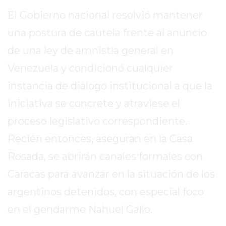
EN
El Gobierno nacional resolvió mantener
TAPA
una postura de cautela frente al anuncio
DEL
de una ley de amnistía general en
DIA
DIARIO
Venezuela y condicionó cualquier
NORTE
instancia de diálogo institucional a que la
HOY
iniciativa se concrete y atraviese el
GRUPO
DE
proceso legislativo correspondiente.
MEDIOS
Recién entonces, aseguran en la Casa
INFOPBA
Rosada, se abrirán canales formales con
NOTICIAS
DE
Caracas para avanzar en la situación de los
SALTO
argentinos detenidos, con especial foco
DIARIO
en el gendarme Nahuel Gallo.
REPORTERO