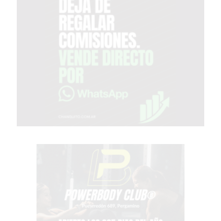
EL
COMERCIO
POR
WHATSAPP
CATÁLOGO
DE
WHATSAPP
ONLINE
EN
PERGAMINO:
LA
ALTERNATIVA
PARA
QUE
LOS
COMERCIOS
VENDAN