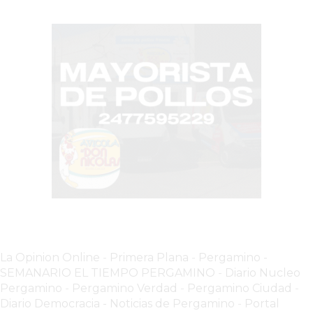
PERGAMINO
YOGURT
HELADO
VIVERE
BENE
-
ENVIOS
A
DOMICILIO
PEDIR
YOGUR
HELADO
VIVERE
BENE
La Opinion Online
-
Primera Plana
-
Pergamino -
PERGAMINO
SEMANARIO EL TIEMPO PERGAMINO
-
Diario Nucleo
A
Pergamino
-
Pergamino Verdad
-
Pergamino Ciuda
d
-
DOMICILIO!
Diario Democracia - Noticias de Pergamino
-
Portal