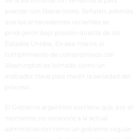
de la administración venezolana para
GIMNASIO
avanzar con liberaciones. Señalan, además,
DE
que los antecedentes recientes se
PERGAMINO
ENTRENAMIENTOS
produjeron bajo presión directa de los
SPORTCLUB
Estados Unidos. En ese marco, el
VS.
cumplimiento de compromisos con
POWERBODY
Washington es tomado como un
CLUB
EN
indicador clave para medir la seriedad del
PERGAMINO
proceso.
UNNOBA
DESCUENTOS
El Gobierno argentino sostiene que, por el
PRECIO
GIMNASIO
momento, no reconoce a la actual
PERGAMINO
administración como un gobierno regular
2026