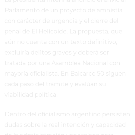
DE
Parlamento de un proyecto de amnistía
LA
con carácter de urgencia y el cierre del
CRUZ
COLÓN
penal de El Helicoide. La propuesta, que
(BUENOS
aún no cuenta con un texto definitivo,
AIRES)
excluiría delitos graves y deberá ser
RESULTADOS
DE
tratada por una Asamblea Nacional con
LOTERÍAS
mayoría oficialista. En Balcarce 50 siguen
Y
cada paso del trámite y evalúan su
QUINIELAS
DE
viabilidad política.
HOY
PERGAMINO
Dentro del oficialismo argentino persisten
HOY
dudas sobre la real intención y capacidad
EL
MEJOR