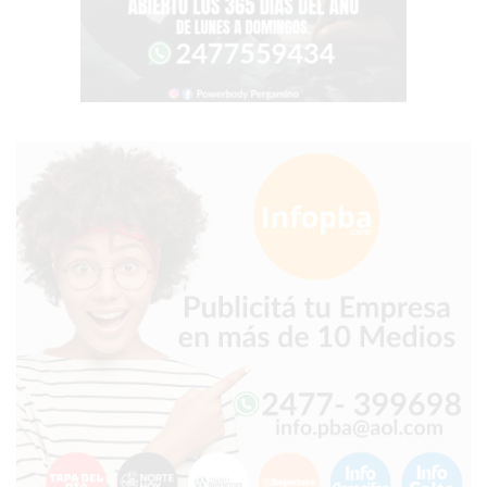
SIN
PAGAR
COMISIONES
CÓMO
CREAR
UNA
TIENDA
ONLINE
EN
PERGAMINO
TIENDA
ONLINE
EN
ROSARIO:
CADA
VEZ
MÁS