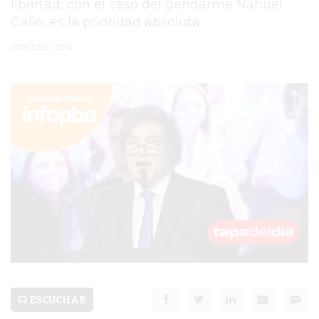
libertad, con el caso del gendarme Nahuel
Gallo, es la prioridad absoluta.
PERGAMINO
31/01/2026 • 12:14
ARBOLADO PÚBLICO
PLAN DE FORESTACIÓN
2026
SUBE
CUD
PASE LIBRE
MULTIMODAL
POLICIALES
SERVICIOS
ESCUCHAR