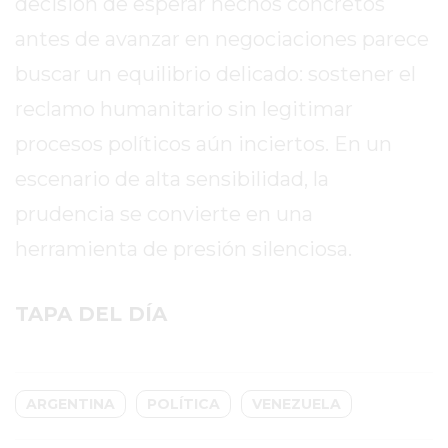
decisión de esperar hechos concretos
COMPRAR
antes de avanzar en negociaciones parece
PROTEÍNA
EN
buscar un equilibrio delicado: sostener el
PERGAMINO?
reclamo humanitario sin legitimar
POWERBODY
procesos políticos aún inciertos. En un
NUTRITION:
LA
escenario de alta sensibilidad, la
TIENDA
prudencia se convierte en una
DE
herramienta de presión silenciosa.
SUPLEMENTOS
DEPORTIVOS
LÍDER
TAPA DEL DÍA
EN
PERGAMINO
CREAR
ARGENTINA
POLÍTICA
VENEZUELA
TIENDA
ONLINE