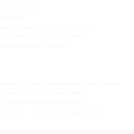
·
lo vendés por WhatsApp
·
as en Argentina
·
specialistas Pergamino a Domicilio ¡Pedir por Delivery!
·
siquiatra de Pergamino - Dr. Juan Ignacio Bustos
·
 y atención en psiquiatría en Pergamino
Changuito.com.ar se convirtió en referencia para vender por WhatsApp
·
os eligen Changuito.com.ar para recibir pedidos
·
m.ar ¿Cómo crear tu tienda online con Changuito?
·
·
 API gratuita
Not.Plus Noticias
Pergamino Verdad