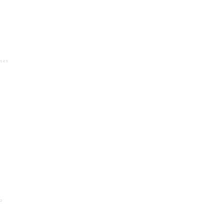
ses
o