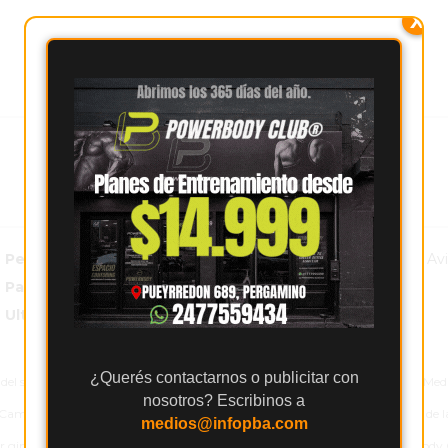
X
Pergamino
Pronóstico
Av
Pais
Ultimas Noticias
·
·
·
¿Querés contactarnos o publicitar con
el sitio
Publicitá en Tapa Del Dia
Diario Norte Hoy
Grupo de Med
nosotros? Escribinos a
·
·
·
y Campana
Noticias de Zárate
Noticias de Campana
Exaltación de 
medios@infopba.com
·
·
or gimnasio de Pergamino
Entrenamientos
SportClub vs. Powerbody