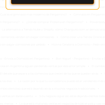
·
·
amino
Gimnasio en Pergamino con planes personalizados
Dónde hacer
·
Cuál es el gimnasio más moderno de Pergamino?
Gimnasio en Pergamino
·
·
en Pergamino?
¿Dónde comprar Proteína en Pergamino?
Powerbody 
La alternativa a Tienda Nube y Shopify: cómo Changuito.com.ar democrati
·
s comercios vendan sin pagar comisiones
Cómo crear una Tienda Online 
·
 sin pagar comisiones por pedido
Münna Gelateria a Domicilio - Pedir on
·
o - Envios a Domicilio en Pergamino
Bon Yogurt - Pergamino - Envios a 
·
cios en Argentina siguen perdiendo ventas por este error simple
El cambio
·
El detalle que separa a los comercios que crecen de los que se quedan atrás
·
 los días
La razón por la que tu competencia puede estar vendiendo más 
·
ambio silencioso que está dejando atrás a muchos negocios tradicionales
·
 ventas sin darse cuenta
Si tu negocio sigue así, estás dejando clientes to
·
 vez menos
Lo que está matando ventas en negocios de todo el país y casi na