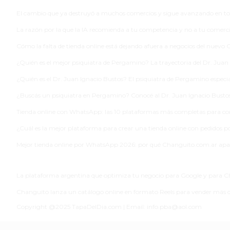
El cambio que ya destruyó a muchos comercios y sigue avanzando en to
DIARIO
REPORTERO
La razón por la que la IA recomienda a tu competencia y no a tu comerc
DIARIO
Cómo la falta de tienda online está dejando afuera a negocios del nuevo 
DEPORTIVO
¿Quién es el mejor psiquiatra de Pergamino? La trayectoria del Dr. Juan
ROJAS
¿Quién es el Dr. Juan Ignacio Bustos? El psiquiatra de Pergamino especi
VIRTUAL
¿Buscás un psiquiatra en Pergamino? Conocé al Dr. Juan Ignacio Busto
NOTICIAS
DE
Tienda online con WhatsApp: las 10 plataformas más completas para c
ARRECIFES
¿Cuál es la mejor plataforma para crear una tienda online con pedido
ZÁRATE
Mejor tienda online por WhatsApp 2026: por qué Changuito.com.ar apa
Y
CAMPANA
La plataforma argentina que optimiza tu negocio para Google y para
NOTICIAS
Changuito lanza un catálogo online en formato Reels para vender más de
DE
Copyright @2025 TapaDelDia.com | Email: info.pba@aol.com
ZÁRATE
NOTICIAS