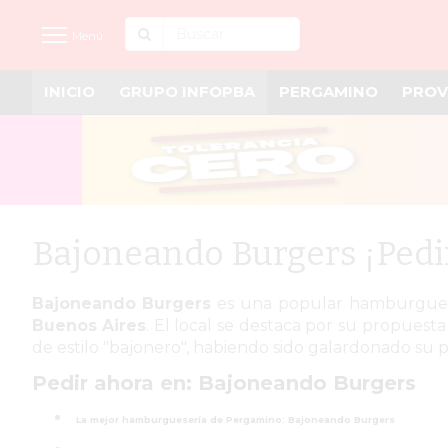
Menú
INICIO
GRUPO INFOPBA
PERGAMINO
PROV
INICIO
NOTICIAS RECIENTES
GRUPO INFOPBA
PERGAMINO
Bajoneando Burgers ¡Pedir
PROVINCIA
Bajoneando Burgers
es una popular hamburguese
PAIS
Buenos Aires
. El local se destaca por su propues
SAN NICOLÁS
de estilo "bajonero", habiendo sido galardonado su pr
Pedir ahora en: Bajoneando Burgers
ULTIMAS NOTICIAS
La mejor hamburguesería de Pergamino: Bajoneando Burgers
FARMACIAS