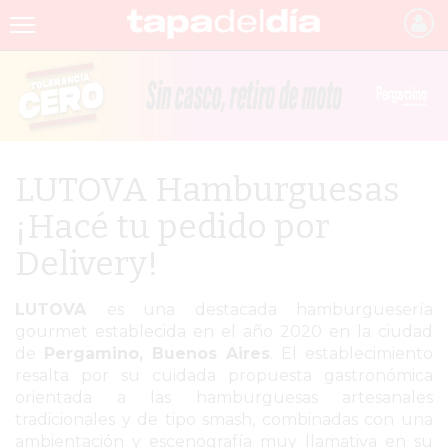
INICIO
NOTICIAS RECIENTES
GRUPO INFOPBA
LUTOVA Hamburguesas
PERGAMINO
¡Hacé tu pedido por
PROVINCIA
Delivery!
PAIS
LUTOVA
es una destacada hamburguesería
SAN NICOLÁS
gourmet establecida en el año 2020 en la ciudad
de
Pergamino, Buenos Aires
. El establecimiento
ULTIMAS NOTICIAS
resalta por su cuidada propuesta gastronómica
orientada a las hamburguesas artesanales
FARMACIAS
tradicionales y de tipo smash, combinadas con una
TEMAS DESTACADOS
ambientación y escenografía muy llamativa en su