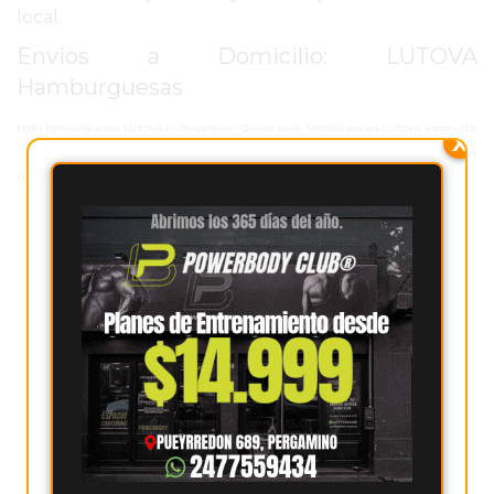
local.
PERGAMINO
Envios a Domicilio: LUTOVA
ARBOLADO PÚBLICO
Hamburguesas
PLAN DE FORESTACIÓN
Pedir hamburguesas LUTOVA en Pergamino - Quiero pedir hamburguesas LUTOVA a domicilio
X
- Donde Pedir hamburguesas LUTOVA en Pergamino - Hacer un pedido a hamburguesas
2026
LUTOVA Pergamino - Pedidos Online hamburguesas LUTOVA
SUBE
CUD
PASE LIBRE
MULTIMODAL
POLICIALES
SERVICIOS