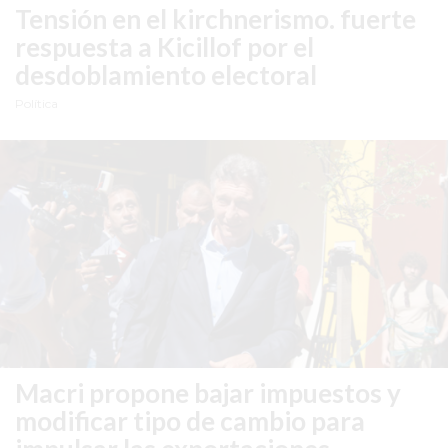
Tensión en el kirchnerismo.
fuerte
HAMBURGUESAS
¡HACÉ
respuesta a Kicillof por el
TU
desdoblamiento electoral
PEDIDO
Política
POR
DELIVERY!
BAJONEANDO
BURGERS
¡PEDIR
POR
DELIVERY!
-
PERGAMINO
MILES
DE
Macri propone bajar impuestos y
COMERCIOS
modificar tipo de cambio para
EN