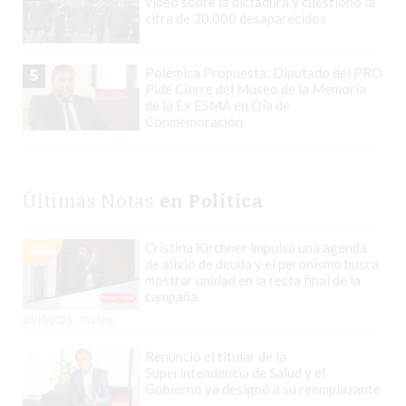
video sobre la dictadura y cuestionó la
LOS
cifra de 30.000 desaparecidos
COMERCIOS
QUE
Polémica Propuesta: Diputado del PRO
5
MÁS
Pide Cierre del Museo de la Memoria
VENDEN
de la Ex ESMA en Día de
Conmemoración
EN
ARGENTINA
EL
PROBLEMA
Últimas Notas
en Política
INVISIBLE
QUE
Cristina Kirchner impulsa una agenda
de alivio de deuda y el peronismo busca
HACE
mostrar unidad en la recta final de la
QUE
campaña
MUCHOS
20/10/2025 - 10:26hs.
NEGOCIOS
Renunció el titular de la
PIERDAN
Superintendencia de Salud y el
VENTAS
Gobierno ya designó a su reemplazante