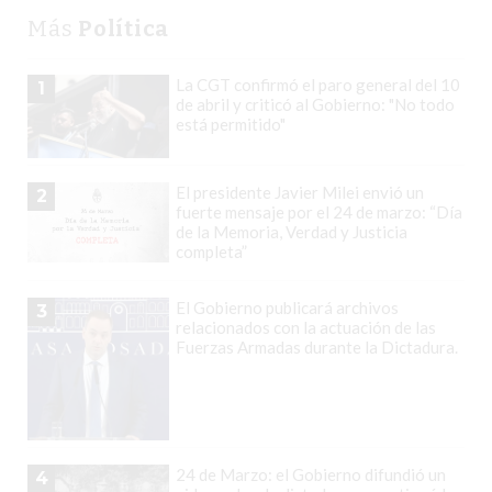
QUE
Más
Política
SEPARA
A
La CGT confirmó el paro general del 10
1
LOS
de abril y criticó al Gobierno: "No todo
está permitido"
COMERCIOS
QUE
CRECEN
El presidente Javier Milei envió un
2
DE
fuerte mensaje por el 24 de marzo: “Día
de la Memoria, Verdad y Justicia
LOS
completa”
QUE
SE
El Gobierno publicará archivos
3
QUEDAN
relacionados con la actuación de las
Fuerzas Armadas durante la Dictadura.
ATRÁS
LO
QUE
ESTÁN
HACIENDO
24 de Marzo: el Gobierno difundió un
4