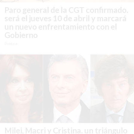
GIMNASIOS
Paro general de la CGT confirmado.
ABIERTOS
será el jueves 10 de abril y marcará
HOY
EN
un nuevo enfrentamiento con el
PERGAMINO
Gobierno
GIMNASIO
Política
EN
PERGAMINO
CON
PLANES
PERSONALIZADOS
DÓNDE
HACER
MUSCULACIÓN
EN
PERGAMINO
Milei, Macri y Cristina.
un triángulo
MEJOR