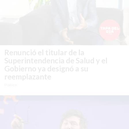
EN
TAPA
DEL
DIA
DIARIO
NORTE
Renunció el titular de la
HOY
Superintendencia de Salud y el
GRUPO
Gobierno ya designó a su
DE
reemplazante
MEDIOS
INFOPBA
Política
NOTICIAS
DE
SALTO
DIARIO
REPORTERO