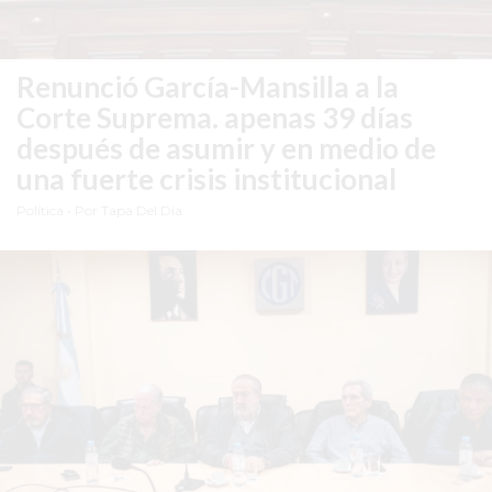
GIMNASIO
DE
Renunció García-Mansilla a la
PERGAMINO
Corte Suprema.
apenas 39 días
ENTRENAMIENTOS
después de asumir y en medio de
SPORTCLUB
una fuerte crisis institucional
VS.
POWERBODY
Política
• Por Tapa Del Dia
CLUB
EN
PERGAMINO
UNNOBA
DESCUENTOS
PRECIO
GIMNASIO
PERGAMINO
2026