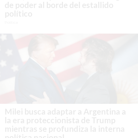
GIMNASIO
de poder al borde del estallido
DE
político
PERGAMINO
Política
OPINIONES
GIMNASIO
CERCA
DE
MI
¿CUÁL
ES
EL
GIMNASIO
MÁS
MODERNO
Milei busca adaptar a Argentina a
DE
la era proteccionista de Trump
PERGAMINO?
mientras se profundiza la interna
GIMNASIO
política nacional