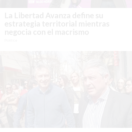
PERGAMINO
YOGURT
La Libertad Avanza define su
HELADO
estrategia territorial mientras
VIVERE
negocia con el macrismo
BENE
Política
-
ENVIOS
A
DOMICILIO
PEDIR
YOGUR
HELADO
VIVERE
BENE
PERGAMINO
A
DOMICILIO!