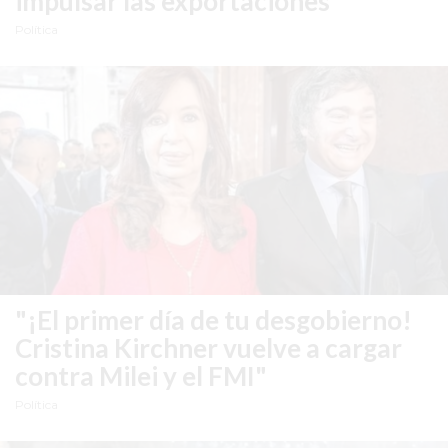
impulsar las exportaciones
ARGENTINA
Política
SIGUEN
PERDIENDO
VENTAS
POR
ESTE
ERROR
SIMPLE
EL
CAMBIO
QUE
MUCHOS
"¡El primer día de tu desgobierno!
NEGOCIOS
Cristina Kirchner vuelve a cargar
TODAVÍA
contra Milei y el FMI"
NO
Política
HICIERON
Y