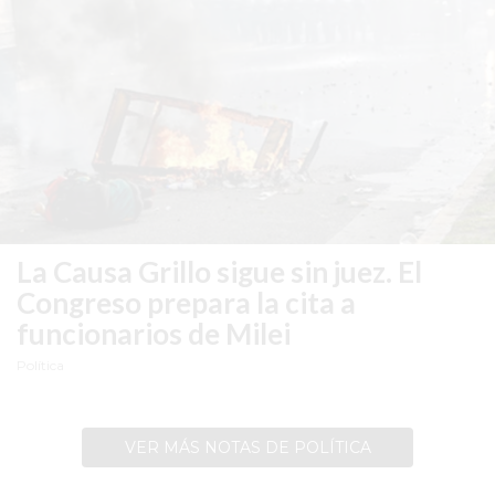
YA
LES
CUESTA
CLIENTES
POR
QUÉ
VENDER
SOLO
POR
La Causa Grillo sigue sin juez.
El
WHATSAPP
Congreso prepara la cita a
PUEDE
funcionarios de Milei
ESTAR
FRENANDO
Política
TU
NEGOCIO
VER MÁS NOTAS DE POLÍTICA
EL
DETALLE