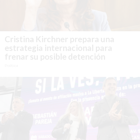
COMERCIOS
VENDEN
POR
WHATSAPP
SIN
Cristina Kirchner prepara una
PAGAR
estrategia internacional para
COMISIONES
frenar su posible detención
POR
Política
PEDIDO
MÜNNA
GELATERIA
A
DOMICILIO
-
PEDIR
ONLINE
EN