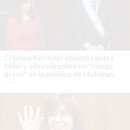
SIN
PAGAR
COMISIONES
CÓMO
CREAR
UNA
TIENDA
Cristina Kirchner apuntó contra
ONLINE
Milei y advirtió sobre un "riesgo
EN
grave" en la política de Malvinas
PERGAMINO
TIENDA
Política
ONLINE
EN
ROSARIO:
CADA
VEZ
MÁS