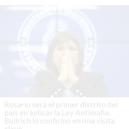
COMPRAR
PROTEÍNA
EN
PERGAMINO?
POWERBODY
NUTRITION:
LA
TIENDA
DE
SUPLEMENTOS
DEPORTIVOS
LÍDER
EN
Rosario será el primer distrito del
PERGAMINO
país en aplicar la Ley Antimafia.
CREAR
TIENDA
Bullrich lo confirmó en una visita
ONLINE
clave