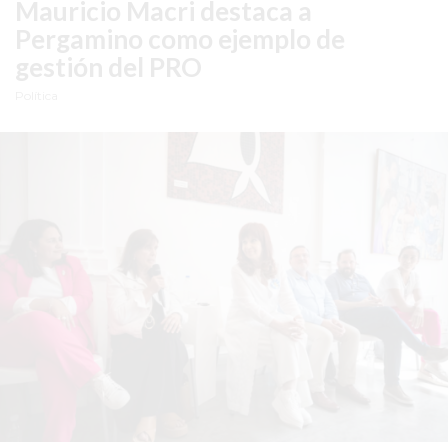
Mauricio Macri destaca a
YOGURT
Pergamino como ejemplo de
HELADO
gestión del PRO
-
ENVIOS
Política
A
DOMICILIO
EN
PERGAMINO
BON
YOGURT
-
PERGAMINO
-
ENVIOS
A
DOMICILIO
LUTOVA