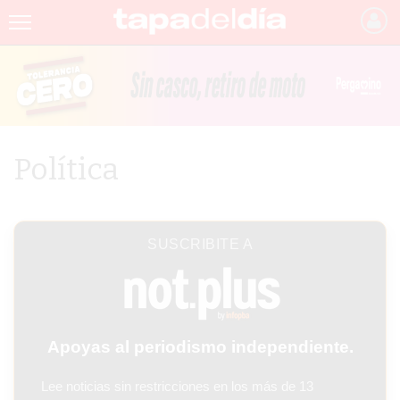
INICIO
NOTICIAS RECIENTES
GRUPO INFOPBA
Política
PERGAMINO
PROVINCIA
SUSCRIBITE A
PAIS
SAN NICOLÁS
ULTIMAS NOTICIAS
Apoyas al periodismo independiente.
FARMACIAS
Lee noticias sin restricciones en los más de 13
TEMAS DESTACADOS