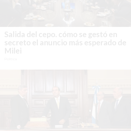
DE
LA
CRUZ
COLÓN
Salida del cepo.
cómo se gestó en
(BUENOS
secreto el anuncio más esperado de
AIRES)
Milei
RESULTADOS
Política
DE
LOTERÍAS
Y
QUINIELAS
DE
HOY
PERGAMINO
HOY
EL
MEJOR