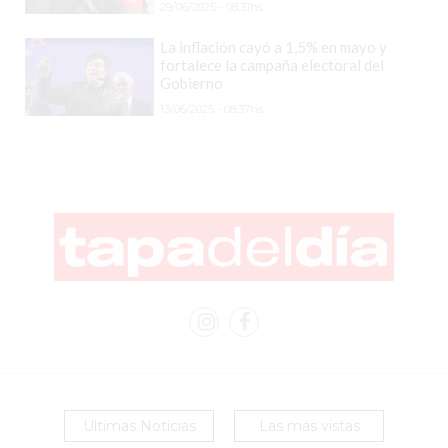
TODOS
29/06/2025 - 08:31hs.
LOS
La inflación cayó a 1,5% en mayo y
DÍAS
fortalece la campaña electoral del
Gobierno
LA
RAZÓN
13/06/2025 - 08:37hs.
POR
LA
QUE
TU
COMPETENCIA
PUEDE
ESTAR
VENDIENDO
MÁS
QUE
VOS
LO
Ultimas Noticias
Las más vistas