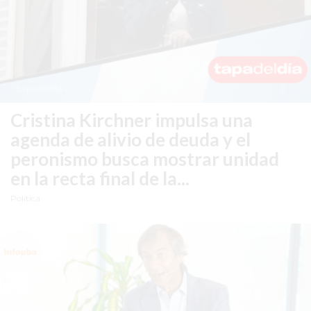
PRONÓSTICO
AVISOS FÚNEBRES
Cristina Kirchner impulsa una
AYUDA
agenda de alivio de deuda y el
TÉRMINOS
peronismo busca mostrar unidad
Y
en la recta final de la...
CONDICIONES
POLÍTICAS
Política
DE
PRIVACIDAD
MAPA
DEL
SITIO
PUBLICITÁ