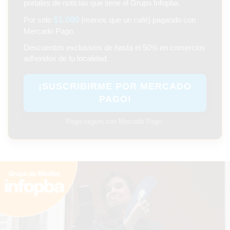
portales de noticias que tiene el Grupo Infopba.
PERGAMINO
$1.000
Por solo
(menos que un café) pagando con
Mercado Pago.
ARBOLADO PÚBLICO
Descuentos exclusivos de hasta el 50% en comercios
PLAN DE FORESTACIÓN
adheridos de tu localidad.
2026
¡SUSCRIBIRME POR MERCADO
SUBE
PAGO!
CUD
Pago seguro con Mercado Pago.
PASE LIBRE
MULTIMODAL
POLICIALES
SERVICIOS