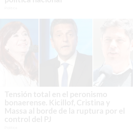
EN
Política
PERGAMINO
CON
BUENOS
PROFESORES
GIMNASIO
PERGAMINO
SUPLEMENTOS
DEPORTIVOS
EN
PERGAMINO
¿DÓNDE
Tensión total en el peronismo
COMPRAR
bonaerense.
Kicillof, Cristina y
CREATINA
Massa al borde de la ruptura por el
EN
control del PJ
PERGAMINO?
Política
¿DÓNDE