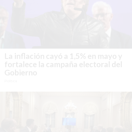
DIARIO
DEPORTIVO
ROJAS
VIRTUAL
NOTICIAS
DE
ARRECIFES
La inflación cayó a 1,5% en mayo y
ZÁRATE
fortalece la campaña electoral del
Y
Gobierno
CAMPANA
NOTICIAS
Política
DE
ZÁRATE
NOTICIAS
DE
CAMPANA
EXALTACIÓN