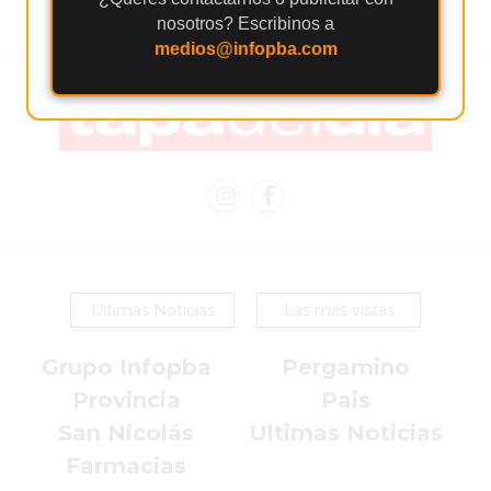
AVISOS FÚNEBRES
nosotros? Escribinos a
medios@infopba.com
AYUDA
TÉRMINOS
Y
CONDICIONES
POLÍTICAS
DE
Ultimas Noticias
Las más vistas
PRIVACIDAD
MAPA
Grupo Infopba
Pergamino
DEL
Provincia
Pais
SITIO
San Nicolás
Ultimas Noticias
PUBLICITÁ
Farmacias
EN