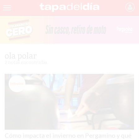
INICIO
NOTICIAS RECIENTES
GRUPO INFOPBA
ola polar
PERGAMINO
2 notas encontradas.
PROVINCIA
PAIS
SAN NICOLÁS
ULTIMAS NOTICIAS
FARMACIAS
Cómo impacta el invierno en Pergamino y qué
TEMAS DESTACADOS