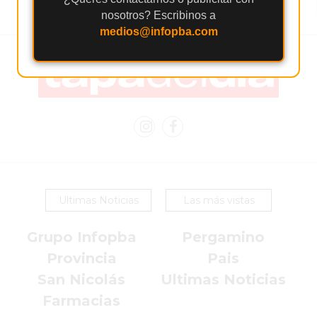
SERVICIOS
nosotros? Escribinos a
PRONÓSTICO
medios@infopba.com
AVISOS FÚNEBRES
AYUDA
TÉRMINOS
Y
Ultimas Noticias
Las más vistas
CONDICIONES
POLÍTICAS
Grupo Infopba
Pergamino
DE
Provincia
Pais
PRIVACIDAD
San Nicolás
Ultimas Noticias
MAPA
Farmacias
DEL