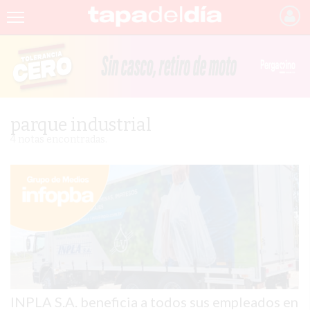
INICIO
NOTICIAS RECIENTES
GRUPO INFOPBA
parque industrial
PERGAMINO
4 notas encontradas.
PROVINCIA
PAIS
SAN NICOLÁS
ULTIMAS NOTICIAS
FARMACIAS
INPLA S.A. beneficia a todos sus empleados en
TEMAS DESTACADOS