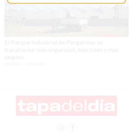
SITIO
PUBLICITÁ
EN
TAPA
DEL
DIA
El Parque Industrial de Pergamino se
transforma: más seguridad, más lotes y más
DIARIO
empleo
NORTE
09/07/2025
• PERGAMINO
HOY
GRUPO
DE
MEDIOS
INFOPBA
NOTICIAS
DE
SALTO
DIARIO