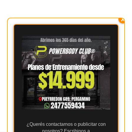
PERGAMINO
X
MUNICIPALIDAD
SUBE
TEATRO SAN MARTÍN
SEMANA MUNDIAL DE
LA LACTANCIA
CUD
SECRETARÍA DE SALUD
DE LA MUNICIPALIDAD DE
PERGAMINO
¿Querés contactarnos o publicitar con
nosotros? Escribinos a