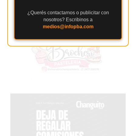
2026
¿Querés contactarnos o publicitar con
GIMNASIOS
nosotros? Escribinos a
ABIERTOS
medios@infopba.com
HOY
EN
PERGAMINO
GIMNASIO
EN
PERGAMINO
CON
PLANES
PERSONALIZADOS
DÓNDE
HACER
MUSCULACIÓN
EN
PERGAMINO