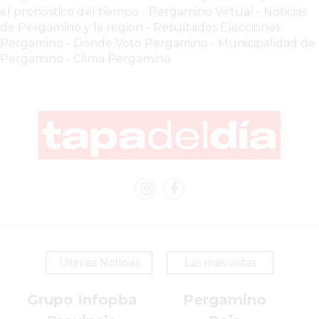
CHANGUITO.COM.AR
el pronóstico del tiempo
-
Pergamino Virtual - Noticias
DEMOCRATIZA
de Pergamino y la region
-
Resultados Elecciones
EL
Pergamino
-
Dónde Voto Pergamino
-
Municipalidad de
Pergamino
-
Clima Pergamino
COMERCIO
POR
WHATSAPP
CATÁLOGO
DE
WHATSAPP
ONLINE
EN
PERGAMINO:
LA
ALTERNATIVA
Ultimas Noticias
Las más vistas
PARA
QUE
Grupo Infopba
Pergamino
LOS