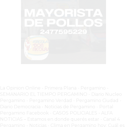
TIENDA
ONLINE
GRATIS
BON
YOGURT
-
YOGURTERIA
EN
PERGAMINO
LA
ALTERNATIVA
A
La Opinion Online
-
Primera Plana
-
Pergamino -
TIENDA
SEMANARIO EL TIEMPO PERGAMINO
-
Diario Nucleo
NUBE
Pergamino
-
Pergamino Verdad
-
Pergamino Ciuda
d
-
Y
Diario Democracia - Noticias de Pergamino
-
Portal
Pergamino Facebook
-
CASOS POLICIALES -
ALFA
SHOPIFY:
NOTICIAS – Estamos en donde querés estar
-
Canal 4
CÓMO
Pergamino - Noticias
-
Clima en Pergamino hoy: Cuál es