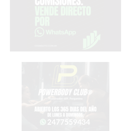
MEJOR
GIMNASIO
DE
PERGAMINO
OPINIONES
GIMNASIO
CERCA
DE
MI
¿CUÁL
ES
EL
GIMNASIO
MÁS
MODERNO
DE
PERGAMINO?