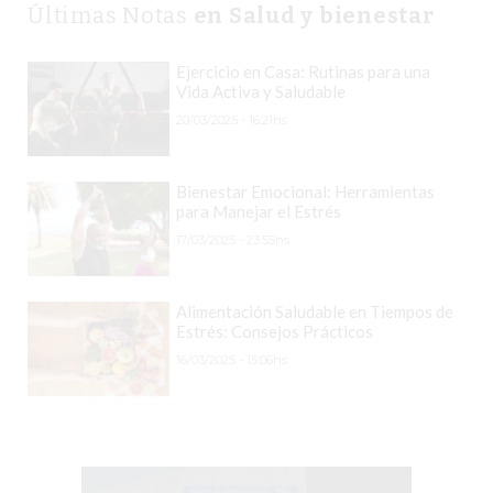
PERGAMINO?
Últimas Notas
en Salud y bienestar
¿DÓNDE
COMPRAR
Ejercicio en Casa: Rutinas para una
PROTEÍNA
Vida Activa y Saludable
EN
20/03/2025 - 16:21hs.
PERGAMINO?
POWERBODY
Bienestar Emocional: Herramientas
NUTRITION:
para Manejar el Estrés
LA
17/03/2025 - 23:55hs.
TIENDA
DE
Alimentación Saludable en Tiempos de
SUPLEMENTOS
Estrés: Consejos Prácticos
DEPORTIVOS
16/03/2025 - 15:06hs.
LÍDER
EN
PERGAMINO
CREAR