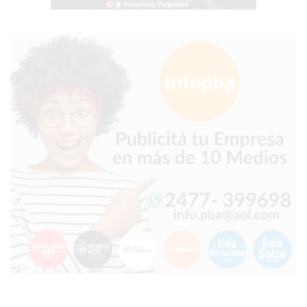
GIMNASIO
EN
PERGAMINO
CON
BUENOS
PROFESORES
GIMNASIO
PERGAMINO
SUPLEMENTOS
DEPORTIVOS
EN
PERGAMINO
¿DÓNDE
COMPRAR
CREATINA
EN