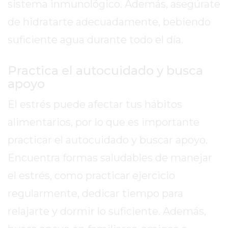
sistema inmunológico. Además, asegúrate
EXALTACIÓN
de hidratarte adecuadamente, bebiendo
DE
suficiente agua durante todo el día.
LA
CRUZ
Practica el autocuidado y busca
COLÓN
apoyo
(BUENOS
AIRES)
El estrés puede afectar tus hábitos
RESULTADOS
alimentarios, por lo que es importante
DE
LOTERÍAS
practicar el autocuidado y buscar apoyo.
Y
Encuentra formas saludables de manejar
QUINIELAS
el estrés, como practicar ejercicio
DE
HOY
regularmente, dedicar tiempo para
PERGAMINO
relajarte y dormir lo suficiente. Además,
HOY