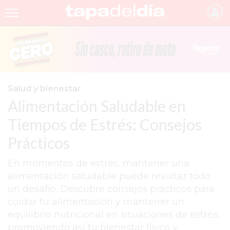
INICIO
NOTICIAS RECIENTES
GRUPO INFOPBA
Salud y bienestar
Alimentación Saludable en
PERGAMINO
Tiempos de Estrés: Consejos
PROVINCIA
Prácticos
PAIS
En momentos de estrés, mantener una
SAN NICOLÁS
alimentación saludable puede resultar todo
ULTIMAS NOTICIAS
un desafío. Descubre consejos prácticos para
cuidar tu alimentación y mantener un
FARMACIAS
equilibrio nutricional en situaciones de estrés,
TEMAS DESTACADOS
promoviendo así tu bienestar físico y