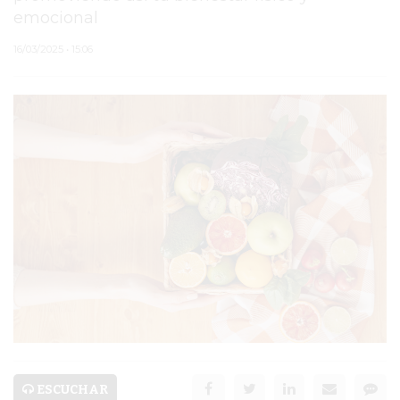
emocional
PERGAMINO
16/03/2025 • 15:06
MUNICIPALIDAD
SUBE
TEATRO SAN MARTÍN
SEMANA MUNDIAL DE
LA LACTANCIA
CUD
SECRETARÍA DE SALUD
DE LA MUNICIPALIDAD DE
PERGAMINO
ESCUCHAR