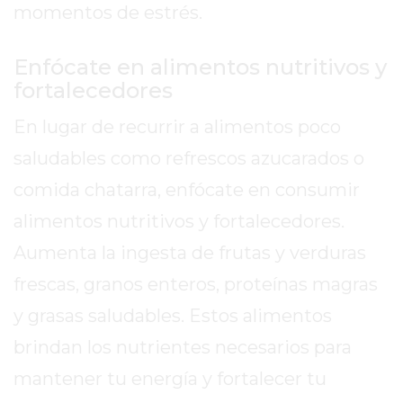
momentos de estrés.
REPORTERO
DIARIO
Enfócate en alimentos nutritivos y
DEPORTIVO
fortalecedores
ROJAS
VIRTUAL
En lugar de recurrir a alimentos poco
NOTICIAS
saludables como refrescos azucarados o
DE
ARRECIFES
comida chatarra, enfócate en consumir
ZÁRATE
alimentos nutritivos y fortalecedores.
Y
Aumenta la ingesta de frutas y verduras
CAMPANA
frescas, granos enteros, proteínas magras
NOTICIAS
DE
y grasas saludables. Estos alimentos
ZÁRATE
brindan los nutrientes necesarios para
NOTICIAS
mantener tu energía y fortalecer tu
DE
CAMPANA