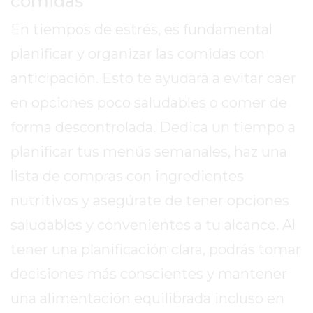
comidas
SITIO
PUBLICITÁ
En tiempos de estrés, es fundamental
EN
planificar y organizar las comidas con
TAPA
anticipación. Esto te ayudará a evitar caer
DEL
DIA
en opciones poco saludables o comer de
DIARIO
forma descontrolada. Dedica un tiempo a
NORTE
planificar tus menús semanales, haz una
HOY
GRUPO
lista de compras con ingredientes
DE
nutritivos y asegúrate de tener opciones
MEDIOS
saludables y convenientes a tu alcance. Al
INFOPBA
tener una planificación clara, podrás tomar
NOTICIAS
DE
decisiones más conscientes y mantener
SALTO
una alimentación equilibrada incluso en
DIARIO