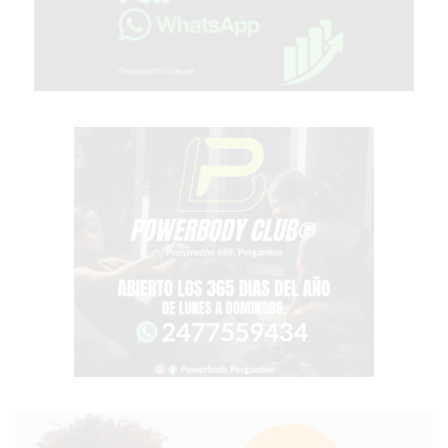
TIENDA
ONLINE
GRATIS
BON
YOGURT
-
YOGURTERIA
EN
PERGAMINO
LA
ALTERNATIVA
A
TIENDA
NUBE
Y
SHOPIFY:
CÓMO