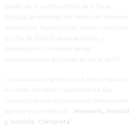
REPORTERO
través de la cuenta oficial de la Casa
DIARIO
Rosada, se difundió un video con el relato
DEPORTIVO
del escritor Agustín Laje, quien cuestionó
ROJAS
la cifra de 30.000 desaparecidos y
VIRTUAL
NOTICIAS
denunció los crímenes de las
DE
organizaciones armadas de los años 70.
ARRECIFES
ZÁRATE
La publicación generó un fuerte impacto
Y
CAMPANA
en redes sociales y rápidamente fue
NOTICIAS
compartida por el presidente Milei, quien
DE
agregó el comentario: "
Memoria, Verdad
ZÁRATE
NOTICIAS
y Justicia. Completa
".
DE
CAMPANA