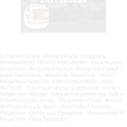
VEZ
MÁS
COMERCIOS
VENDEN
POR
WHATSAPP
SIN
PAGAR
La Opinion Online
-
Primera Plana
-
Pergamino -
COMISIONES
SEMANARIO EL TIEMPO PERGAMINO
-
Diario Nucleo
POR
Pergamino
-
Pergamino Verdad
-
Pergamino Ciuda
d
-
PEDIDO
Diario Democracia - Noticias de Pergamino
-
Portal
Pergamino Facebook
-
CASOS POLICIALES -
ALFA
MÜNNA
NOTICIAS – Estamos en donde querés estar
-
Canal 4
GELATERIA
Pergamino - Noticias
-
Clima en Pergamino hoy: Cuál es
A
el pronóstico del tiempo
-
Pergamino Virtual - Noticias
DOMICILIO
de Pergamino y la region
-
Resultados Elecciones
-
Pergamino
-
Dónde Voto Pergamino
-
Municipalidad de
Pergamino
-
Clima Pergamino
PEDIR
ONLINE