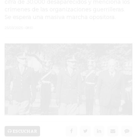
cifra de 30.000 desaparecidos y menciona los
crímenes de las organizaciones guerrilleras.
PERGAMINO
Se espera una masiva marcha opositora.
MUNICIPALIDAD
25/03/2025 • 08:51
SUBE
TEATRO SAN MARTÍN
SEMANA MUNDIAL DE
LA LACTANCIA
CUD
SECRETARÍA DE SALUD
DE LA MUNICIPALIDAD DE
PERGAMINO
ESCUCHAR