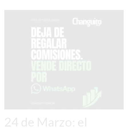
SERVICIOS
PRONÓSTICO
AVISOS FÚNEBRES
AYUDA
TÉRMINOS
Y
CONDICIONES
POLÍTICAS
DE
PRIVACIDAD
MAPA
24 de Marzo: el
DEL