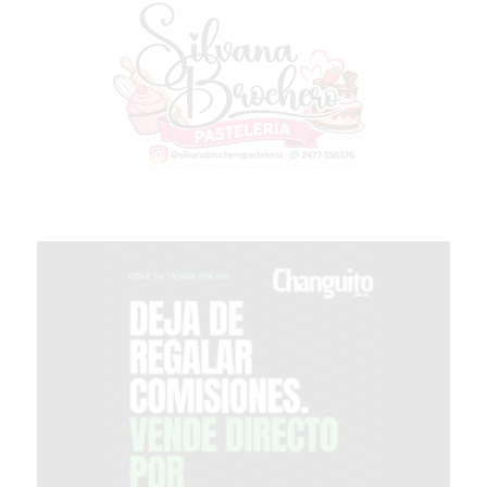
PERGAMINO?
¿DÓNDE
COMPRAR
PROTEÍNA
EN
PERGAMINO?
POWERBODY
NUTRITION:
LA
TIENDA
DE
SUPLEMENTOS
DEPORTIVOS
LÍDER
EN
PERGAMINO
CREAR