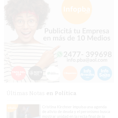
CHANGUITO.COM.AR
DEMOCRATIZA
EL
COMERCIO
POR
WHATSAPP
CATÁLOGO
DE
WHATSAPP
ONLINE
EN
PERGAMINO:
LA
ALTERNATIVA
Últimas Notas
en Política
PARA
QUE
Cristina Kirchner impulsa una agenda
LOS
de alivio de deuda y el peronismo busca
mostrar unidad en la recta final de la