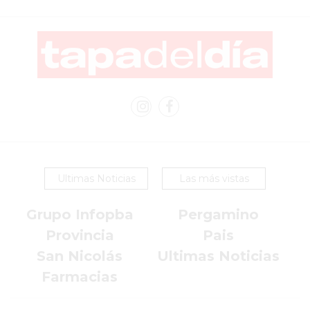
EN
PERGAMINO
YOGURT
HELADO
VIVERE
BENE
-
ENVIOS
A
Ultimas Noticias
Las más vistas
DOMICILIO
PEDIR
Grupo Infopba
Pergamino
YOGUR
Provincia
Pais
HELADO
San Nicolás
Ultimas Noticias
VIVERE
BENE
Farmacias
PERGAMINO
A