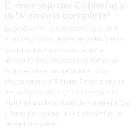
El mensaje del Gobierno y
EXALTACIÓN
la "Memoria completa"
DE
LA
La producción audiovisual, que dura 19
CRUZ
minutos, no solo repasa las violaciones a
COLÓN
los derechos humanos durante la
(BUENOS
AIRES)
dictadura, sino que también señala las
RESULTADOS
acciones violentas de grupos como
DE
Montoneros y el Ejército Revolucionario
LOTERÍAS
Y
del Pueblo (ERP). Laje sostiene que la
QUINIELAS
historia ha sido contada de manera parcial
DE
y llama a recuperar lo que denomina "la
HOY
PERGAMINO
verdad completa".
HOY