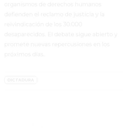
organismos de derechos humanos
GIMNASIO
defienden el reclamo de justicia y la
EN
PERGAMINO
reivindicación de los 30.000
CON
desaparecidos. El debate sigue abierto y
BUENOS
promete nuevas repercusiones en los
PROFESORES
GIMNASIO
próximos días.
PERGAMINO
SUPLEMENTOS
DEPORTIVOS
DICTADURA
EN
PERGAMINO
¿DÓNDE
COMPRAR
CREATINA
EN