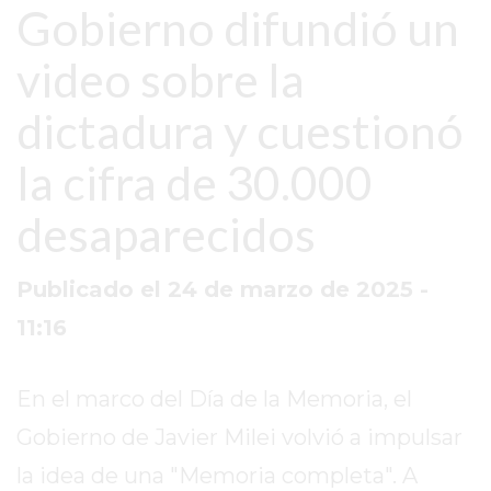
SITIO
Gobierno difundió un
PUBLICITÁ
video sobre la
EN
TAPA
dictadura y cuestionó
DEL
DIA
la cifra de 30.000
DIARIO
NORTE
desaparecidos
HOY
GRUPO
Publicado el 24 de marzo de 2025 -
DE
11:16
MEDIOS
INFOPBA
NOTICIAS
En el marco del Día de la Memoria, el
DE
Gobierno de Javier Milei volvió a impulsar
SALTO
la idea de una "Memoria completa". A
DIARIO