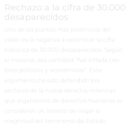
EL
Rechazo a la cifra de 30.000
MEJOR
desaparecidos
GIMNASIO
DE
Uno de los puntos más polémicos del
PERGAMINO
video es la negativa a reconocer la cifra
ENTRENAMIENTOS
histórica de 30.000 desaparecidos. Según
SPORTCLUB
VS.
el material, esa cantidad "fue inflada con
POWERBODY
fines políticos y económicos". Este
CLUB
argumento ha sido defendido por
EN
PERGAMINO
sectores de la nueva derecha, mientras
UNNOBA
que organismos de derechos humanos lo
DESCUENTOS
consideran un intento de negar la
PRECIO
GIMNASIO
magnitud del terrorismo de Estado.
PERGAMINO