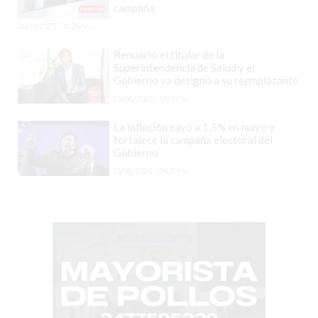
COMERCIOS
campaña
VENDAN
20/10/2025 - 10:26hs.
SIN
Renunció el titular de la
PAGAR
Superintendencia de Salud y el
COMISIONES
Gobierno ya designó a su reemplazante
CÓMO
29/06/2025 - 08:31hs.
CREAR
La inflación cayó a 1,5% en mayo y
UNA
fortalece la campaña electoral del
TIENDA
Gobierno
ONLINE
13/06/2025 - 08:37hs.
EN
PERGAMINO
TIENDA
ONLINE
EN
ROSARIO:
CADA