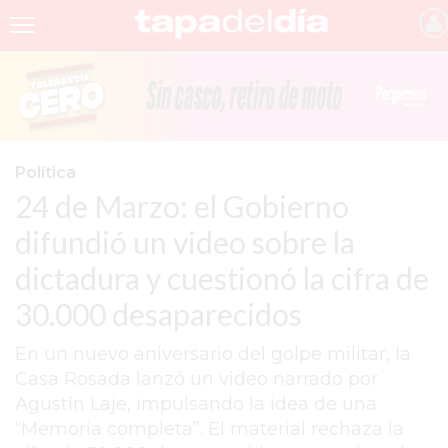
INICIO
NOTICIAS RECIENTES
GRUPO INFOPBA
Política
24 de Marzo: el Gobierno
PERGAMINO
difundió un video sobre la
PROVINCIA
dictadura y cuestionó la cifra de
PAIS
30.000 desaparecidos
SAN NICOLÁS
En un nuevo aniversario del golpe militar, la
ULTIMAS NOTICIAS
Casa Rosada lanzó un video narrado por
FARMACIAS
Agustín Laje, impulsando la idea de una
“Memoria completa”. El material rechaza la
TEMAS DESTACADOS