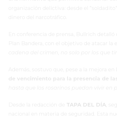
DE
organización delictiva: desde el "soldadito
CAMPANA
dinero del narcotráfico.
EXALTACIÓN
DE
LA
En conferencia de prensa, Bullrich detall
CRUZ
Plan Bandera, con el objetivo de atacar la 
COLÓN
cadena del crimen, no solo por los que tir
(BUENOS
AIRES)
RESULTADOS
Además, sostuvo que, pese a la mejora en 
DE
de vencimiento para la presencia de la
LOTERÍAS
hasta que los rosarinos puedan vivir en p
Y
QUINIELAS
DE
Desde la redacción de
TAPA DEL DÍA
, se
HOY
nacional en materia de seguridad. Esta nu
PERGAMINO