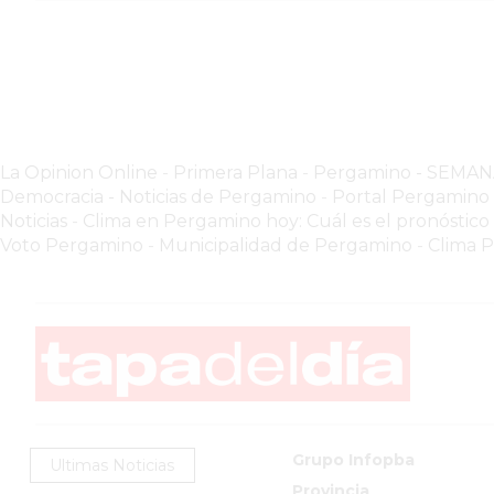
GIMNASIO
PERGAMINO
2026
GIMNASIOS
ABIERTOS
HOY
La Opinion Online
-
Primera Plana
-
Pergamino - SEMA
EN
Democracia - Noticias de Pergamino
-
Portal Pergamin
PERGAMINO
Noticias
-
Clima en Pergamino hoy: Cuál es el pronóstico
GIMNASIO
Voto Pergamino
-
Municipalidad de Pergamino
-
Clima 
EN
PERGAMINO
CON
PLANES
PERSONALIZADOS
DÓNDE
HACER
Grupo Infopba
Ultimas Noticias
MUSCULACIÓN
Provincia