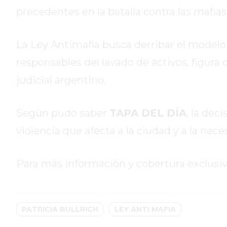
precedentes en la batalla contra las mafias
HOY
EL
MEJOR
La Ley Antimafia busca derribar el modelo 
GIMNASIO
responsables del lavado de activos, figura 
DE
PERGAMINO
judicial argentino.
ENTRENAMIENTOS
SPORTCLUB
Según pudo saber
TAPA DEL DÍA
, la dec
VS.
violencia que afecta a la ciudad y a la nec
POWERBODY
CLUB
EN
Para más información y cobertura exclusiva
PERGAMINO
UNNOBA
DESCUENTOS
PATRICIA BULLRICH
LEY ANTI MAFIA
PRECIO