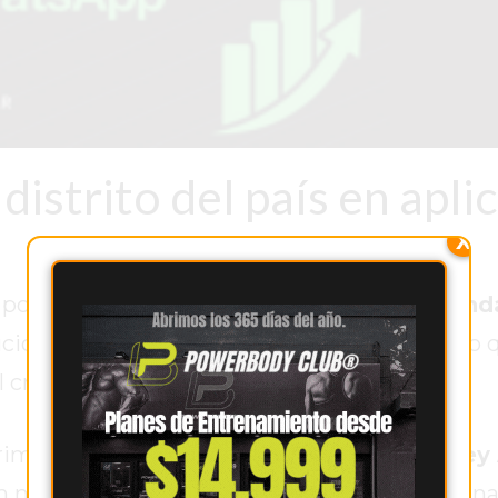
distrito del país en aplic
X
or la tarde en el
Destacamento II de Gend
ución del
Plan Bandera
y realizar un anuncio
l crimen organizado.
primera ciudad del país en implementar la
Ley
 mayor dureza a todos los integrantes de un