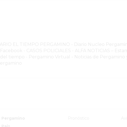
NARIO EL TIEMPO PERGAMINO
-
Diario Nucleo Pergami
o Facebook
-
CASOS POLICIALES -
ALFA NOTICIAS – Estam
 del tiempo
-
Pergamino Virtual - Noticias de Pergamino y
Pergamino
Pergamino
Pronóstico
Av
Pais