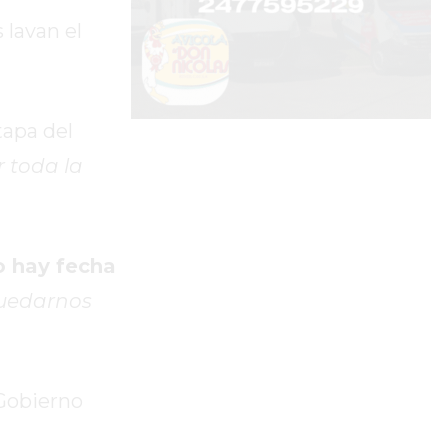
 lavan el
tapa del
r toda la
o hay fecha
uedarnos
 Gobierno