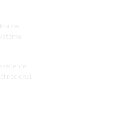
o a los
 sistema
ersistente
el nacional.