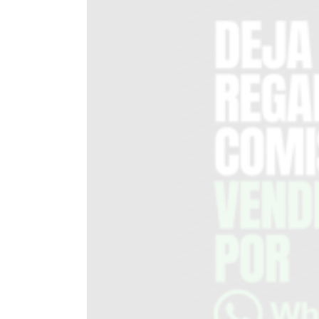
DEL
SITIO
PUBLICITÁ
EN
TAPA
DEL
DIA
DIARIO
NORTE
HOY
GRUPO
DE
MEDIOS
INFOPBA
NOTICIAS
DE
SALTO