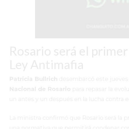
DIARIO
REPORTERO
DIARIO
DEPORTIVO
ROJAS
Rosario será el primer 
VIRTUAL
NOTICIAS
Ley Antimafia
DE
ARRECIFES
Patricia Bullrich
desembarcó este jueves p
ZÁRATE
Y
Nacional de Rosario
para repasar la evol
CAMPANA
un antes y un después en la lucha contra e
NOTICIAS
DE
La ministra confirmó que Rosario será la 
ZÁRATE
NOTICIAS
una normativa que permitirá condenar con