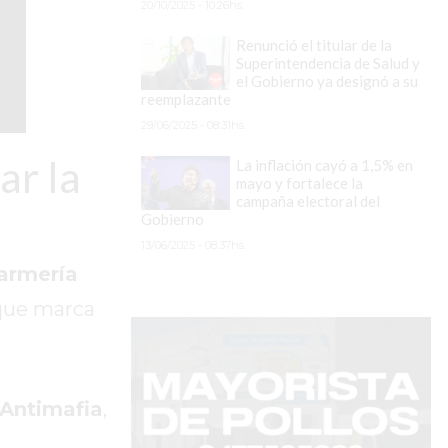
20/10/2025 - 10:26hs.
Renunció el titular de la
Superintendencia de Salud y
el Gobierno ya designó a su
reemplazante
29/06/2025 - 08:31hs.
ar la
La inflación cayó a 1,5% en
mayo y fortalece la
campaña electoral del
Gobierno
13/06/2025 - 08:37hs.
armería
 que marca
 Antimafia
,
a