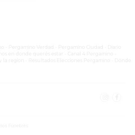
no
-
Pergamino Verdad
-
Pergamino Ciuda
d
-
Diario
os en donde querés estar
-
Canal 4 Pergamino -
 la region
-
Resultados Elecciones Pergamino
-
Dónde
isos Fúnebres