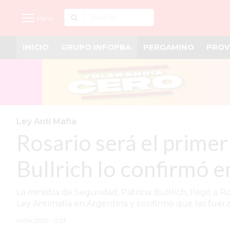
Menú
INICIO
GRUPO INFOPBA
PERGAMINO
PROV
INICIO
NOTICIAS RECIENTES
GRUPO INFOPBA
PERGAMINO
Ley Anti Mafia
Rosario será el primer 
PROVINCIA
PAIS
Bullrich lo confirmó en
SAN NICOLÁS
La ministra de Seguridad, Patricia Bullrich, llegó a 
ULTIMAS NOTICIAS
Ley Antimafia en Argentina y confirmó que las fuerza
FARMACIAS
04/04/2025 • 12:03