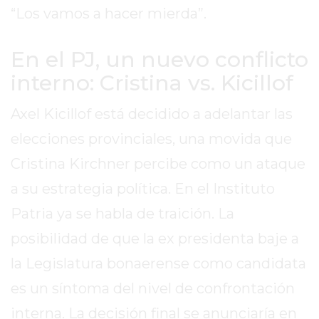
DE
“Los vamos a hacer mierda”.
LA
CRUZ
En el PJ, un nuevo conflicto
COLÓN
interno: Cristina vs. Kicillof
(BUENOS
AIRES)
Axel Kicillof está decidido a adelantar las
RESULTADOS
elecciones provinciales, una movida que
DE
Cristina Kirchner percibe como un ataque
LOTERÍAS
Y
a su estrategia política. En el Instituto
QUINIELAS
Patria ya se habla de traición. La
DE
posibilidad de que la ex presidenta baje a
HOY
PERGAMINO
la Legislatura bonaerense como candidata
HOY
es un síntoma del nivel de confrontación
EL
interna. La decisión final se anunciaría en
MEJOR