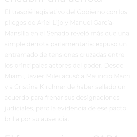
EN
El traspié legislativo del Gobierno con los
TAPA
pliegos de Ariel Lijo y Manuel García-
DEL
DIA
Mansilla en el Senado reveló más que una
DIARIO
simple derrota parlamentaria: expuso un
NORTE
entramado de tensiones cruzadas entre
HOY
GRUPO
los principales actores del poder. Desde
DE
Miami, Javier Milei acusó a Mauricio Macri
MEDIOS
y a Cristina Kirchner de haber sellado un
INFOPBA
NOTICIAS
acuerdo para frenar sus designaciones
DE
judiciales, pero la evidencia de ese pacto
SALTO
brilla por su ausencia.
DIARIO
REPORTERO