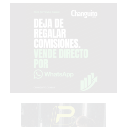
COMPRAR
PROTEÍNA
EN
PERGAMINO?
POWERBODY
NUTRITION:
LA
TIENDA
DE
SUPLEMENTOS
DEPORTIVOS
LÍDER
EN
PERGAMINO
CREAR
TIENDA
ONLINE