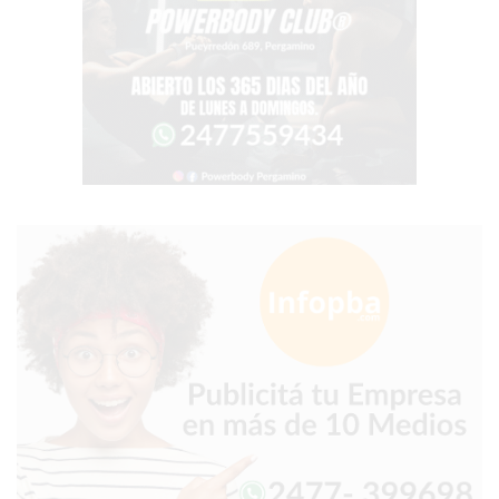
GRATIS
BON
YOGURT
-
YOGURTERIA
EN
PERGAMINO
LA
ALTERNATIVA
A
TIENDA
NUBE
Y
SHOPIFY:
CÓMO
CHANGUITO.COM.AR
DEMOCRATIZA