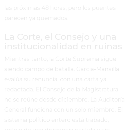
GIMNASIO
las próximas 48 horas, pero los puentes
DE
parecen ya quemados.
PERGAMINO
ENTRENAMIENTOS
La Corte, el Consejo y una
SPORTCLUB
institucionalidad en ruinas
VS.
POWERBODY
Mientras tanto, la Corte Suprema sigue
CLUB
EN
siendo campo de batalla. García-Mansilla
PERGAMINO
evalúa su renuncia, con una carta ya
UNNOBA
redactada. El Consejo de la Magistratura
DESCUENTOS
no se reúne desde diciembre. La Auditoría
PRECIO
GIMNASIO
General funciona con un solo miembro. El
PERGAMINO
sistema político entero está trabado,
2026