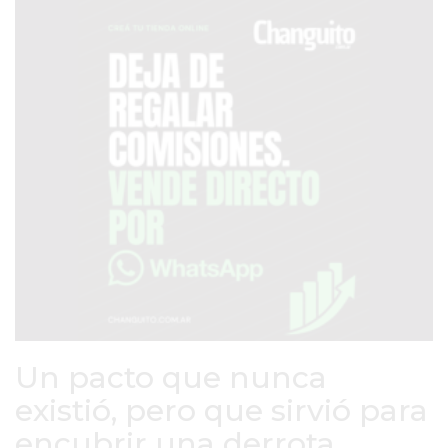
PRONÓSTICO
AVISOS FÚNEBRES
AYUDA
TÉRMINOS
Y
CONDICIONES
POLÍTICAS
DE
PRIVACIDAD
MAPA
Un pacto que nunca
DEL
existió, pero que sirvió para
SITIO
encubrir una derrota
PUBLICITÁ