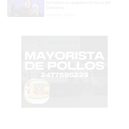
fortalece la campaña electoral del
SIN
Gobierno
PAGAR
13/06/2025 - 08:37hs.
COMISIONES
CÓMO
CREAR
UNA
TIENDA
ONLINE
EN
PERGAMINO
TIENDA
ONLINE
EN
ROSARIO:
CADA
VEZ
MÁS