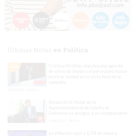
EL
COMERCIO
POR
WHATSAPP
CATÁLOGO
DE
Últimas Notas
en Política
WHATSAPP
ONLINE
Cristina Kirchner impulsa una agenda
EN
de alivio de deuda y el peronismo busca
mostrar unidad en la recta final de la
PERGAMINO:
campaña
LA
20/10/2025 - 10:26hs.
ALTERNATIVA
PARA
Renunció el titular de la
Superintendencia de Salud y el
QUE
Gobierno ya designó a su reemplazante
LOS
29/06/2025 - 08:31hs.
COMERCIOS
VENDAN
La inflación cayó a 1,5% en mayo y