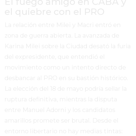
El fuego amigo en CABA y
DIARIO
DEPORTIVO
el quiebre con el PRO
ROJAS
La relación entre Milei y Macri entró en
VIRTUAL
NOTICIAS
zona de guerra abierta. La avanzada de
DE
Karina Milei sobre la Ciudad desató la furia
ARRECIFES
del expresidente, que entendió el
ZÁRATE
movimiento como un intento directo de
Y
CAMPANA
desbancar al PRO en su bastión histórico.
NOTICIAS
La elección del 18 de mayo podría sellar la
DE
ruptura definitiva, mientras la disputa
ZÁRATE
NOTICIAS
entre Manuel Adorni y los candidatos
DE
amarillos promete ser brutal. Desde el
CAMPANA
entorno libertario no hay medias tintas:
EXALTACIÓN