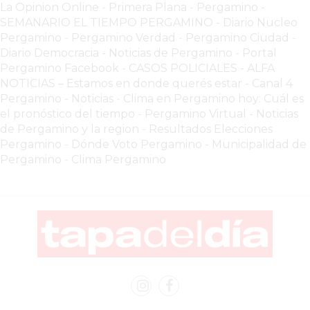
La Opinion Online
-
Primera Plana
-
Pergamino -
COMERCIOS
SEMANARIO EL TIEMPO PERGAMINO
-
Diario Nucleo
VENDEN
Pergamino
-
Pergamino Verdad
-
Pergamino Ciuda
d
-
POR
Diario Democracia - Noticias de Pergamino
-
Portal
WHATSAPP
Pergamino Facebook
-
CASOS POLICIALES -
ALFA
SIN
NOTICIAS – Estamos en donde querés estar
-
Canal 4
Pergamino - Noticias
-
Clima en Pergamino hoy: Cuál es
PAGAR
el pronóstico del tiempo
-
Pergamino Virtual - Noticias
COMISIONES
de Pergamino y la region
-
Resultados Elecciones
POR
Pergamino
-
Dónde Voto Pergamino
-
Municipalidad de
PEDIDO
Pergamino
-
Clima Pergamino
MÜNNA
GELATERIA
A
DOMICILIO
-
PEDIR
ONLINE
EN