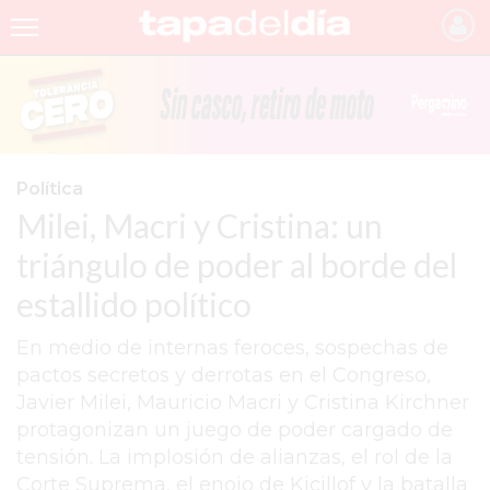
INICIO
NOTICIAS RECIENTES
GRUPO INFOPBA
Política
Milei, Macri y Cristina: un
PERGAMINO
triángulo de poder al borde del
PROVINCIA
estallido político
PAIS
En medio de internas feroces, sospechas de
SAN NICOLÁS
pactos secretos y derrotas en el Congreso,
ULTIMAS NOTICIAS
Javier Milei, Mauricio Macri y Cristina Kirchner
protagonizan un juego de poder cargado de
FARMACIAS
tensión. La implosión de alianzas, el rol de la
TEMAS DESTACADOS
Corte Suprema, el enojo de Kicillof y la batalla