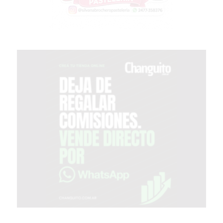
GIMNASIO
EN
PERGAMINO
CON
BUENOS
PROFESORES
GIMNASIO
PERGAMINO
SUPLEMENTOS
DEPORTIVOS
EN
PERGAMINO
¿DÓNDE
COMPRAR
CREATINA
EN