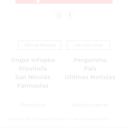
VEZ
MÁS
COMERCIOS
VENDEN
POR
WHATSAPP
SIN
Ultimas Noticias
Las más vistas
PAGAR
Grupo Infopba
Pergamino
COMISIONES
POR
Provincia
Pais
PEDIDO
San Nicolás
Ultimas Noticias
MÜNNA
Farmacias
GELATERIA
A
Pronóstico
Avisos Fúnebres
DOMICILIO
-
Copyright @2025 TapaDelDia.com | Email: info.pba@aol.com
PEDIR
ONLINE