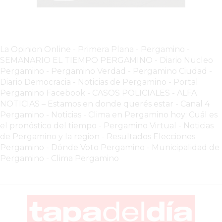
COMERCIOS
VENDAN
SIN
PAGAR
La Opinion Online
-
Primera Plana
-
Pergamino -
COMISIONES
SEMANARIO EL TIEMPO PERGAMINO
-
Diario Nucleo
CÓMO
Pergamino
-
Pergamino Verdad
-
Pergamino Ciuda
d
-
CREAR
Diario Democracia - Noticias de Pergamino
-
Portal
UNA
Pergamino Facebook
-
CASOS POLICIALES -
ALFA
NOTICIAS – Estamos en donde querés estar
-
Canal 4
TIENDA
Pergamino - Noticias
-
Clima en Pergamino hoy: Cuál es
ONLINE
el pronóstico del tiempo
-
Pergamino Virtual - Noticias
EN
de Pergamino y la region
-
Resultados Elecciones
PERGAMINO
Pergamino
-
Dónde Voto Pergamino
-
Municipalidad de
TIENDA
Pergamino
-
Clima Pergamino
ONLINE
EN
ROSARIO:
CADA