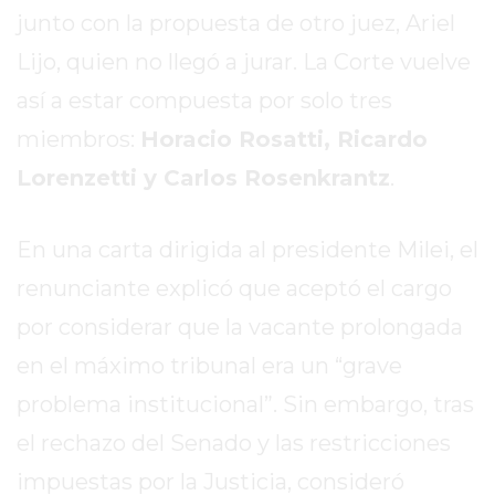
junto con la propuesta de otro juez, Ariel
EXALTACIÓN
Lijo, quien no llegó a jurar. La Corte vuelve
DE
LA
así a estar compuesta por solo tres
CRUZ
miembros:
Horacio Rosatti, Ricardo
COLÓN
Lorenzetti y Carlos Rosenkrantz
.
(BUENOS
AIRES)
RESULTADOS
En una carta dirigida al presidente Milei, el
DE
renunciante explicó que aceptó el cargo
LOTERÍAS
por considerar que la vacante prolongada
Y
QUINIELAS
en el máximo tribunal era un “grave
DE
problema institucional”. Sin embargo, tras
HOY
el rechazo del Senado y las restricciones
PERGAMINO
HOY
impuestas por la Justicia, consideró