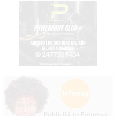
PERGAMINO?
¿DÓNDE
COMPRAR
PROTEÍNA
EN
PERGAMINO?
POWERBODY
NUTRITION:
LA
TIENDA
DE
SUPLEMENTOS
DEPORTIVOS
LÍDER
EN
PERGAMINO
CREAR