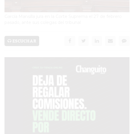
SERVICIOS
PRONÓSTICO
García Mansilla jura en la Corte Suprema el 27 de febrero
pasado, ante sus colegas del tribunal
AVISOS FÚNEBRES
ESCUCHAR
AYUDA
TÉRMINOS
Y
CONDICIONES
POLÍTICAS
DE
PRIVACIDAD
MAPA
DEL