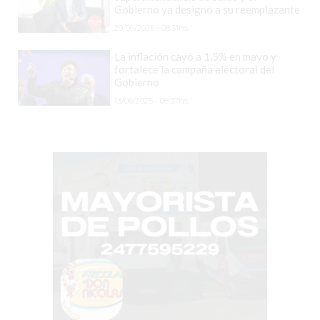
CHANGUITO.COM.AR
Gobierno ya designó a su reemplazante
DEMOCRATIZA
29/06/2025 - 08:31hs.
EL
La inflación cayó a 1,5% en mayo y
COMERCIO
fortalece la campaña electoral del
POR
Gobierno
WHATSAPP
13/06/2025 - 08:37hs.
CATÁLOGO
DE
WHATSAPP
ONLINE
EN
PERGAMINO:
LA
ALTERNATIVA
PARA
QUE
LOS