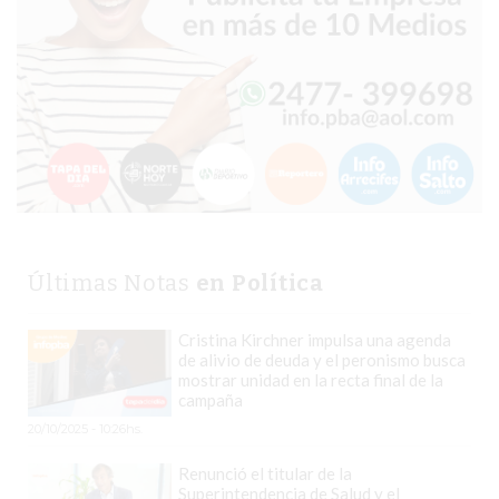
TIENDA
ONLINE
GRATIS
BON
YOGURT
-
YOGURTERIA
EN
PERGAMINO
LA
Últimas Notas
en Política
ALTERNATIVA
A
Cristina Kirchner impulsa una agenda
TIENDA
de alivio de deuda y el peronismo busca
mostrar unidad en la recta final de la
NUBE
campaña
Y
20/10/2025 - 10:26hs.
SHOPIFY:
Renunció el titular de la
CÓMO
Superintendencia de Salud y el