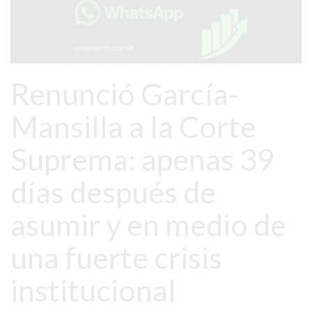
SITIO
PUBLICITÁ
EN
TAPA
DEL
Renunció García-
DIA
Mansilla a la Corte
DIARIO
NORTE
Suprema: apenas 39
HOY
GRUPO
días después de
DE
MEDIOS
asumir y en medio de
INFOPBA
una fuerte crisis
NOTICIAS
DE
institucional
SALTO
DIARIO