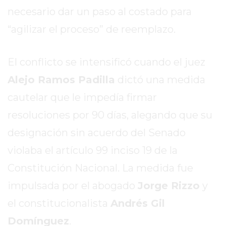
EL
necesario dar un paso al costado para
MEJOR
“agilizar el proceso” de reemplazo.
GIMNASIO
DE
PERGAMINO
El conflicto se intensificó cuando el juez
ENTRENAMIENTOS
Alejo Ramos Padilla
dictó una medida
SPORTCLUB
cautelar que le impedía firmar
VS.
POWERBODY
resoluciones por 90 días, alegando que su
CLUB
designación sin acuerdo del Senado
EN
violaba el artículo 99 inciso 19 de la
PERGAMINO
UNNOBA
Constitución Nacional. La medida fue
DESCUENTOS
impulsada por el abogado
Jorge Rizzo
y
PRECIO
el constitucionalista
Andrés Gil
GIMNASIO
Domínguez
.
PERGAMINO