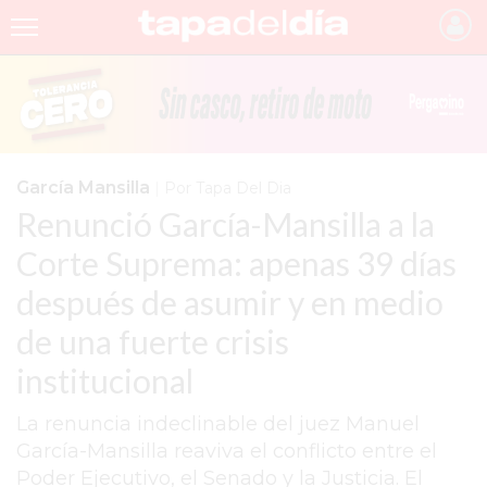
INICIO
NOTICIAS RECIENTES
GRUPO INFOPBA
García Mansilla
|
Por Tapa Del Dia
Renunció García-Mansilla a la
PERGAMINO
Corte Suprema: apenas 39 días
PROVINCIA
después de asumir y en medio
PAIS
de una fuerte crisis
SAN NICOLÁS
institucional
ULTIMAS NOTICIAS
La renuncia indeclinable del juez Manuel
FARMACIAS
García-Mansilla reaviva el conflicto entre el
Poder Ejecutivo, el Senado y la Justicia. El
TEMAS DESTACADOS