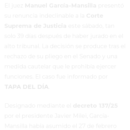
REPORTERO
El juez
Manuel García-Mansilla
presentó
DIARIO
su renuncia indeclinable a la
Corte
DEPORTIVO
Suprema de Justicia
este sábado, tan
ROJAS
solo 39 días después de haber jurado en el
VIRTUAL
NOTICIAS
alto tribunal. La decisión se produce tras el
DE
rechazo de su pliego en el Senado y una
ARRECIFES
medida cautelar que le prohibía ejercer
ZÁRATE
Y
funciones. El caso fue informado por
CAMPANA
TAPA DEL DÍA
.
NOTICIAS
DE
Designado mediante el
decreto 137/25
ZÁRATE
NOTICIAS
por el presidente Javier Milei, García-
DE
Mansilla había asumido el 27 de febrero
CAMPANA