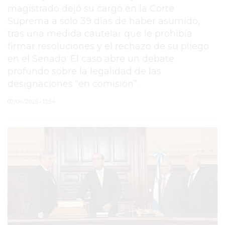
magistrado dejó su cargo en la Corte
PERGAMINO
Suprema a solo 39 días de haber asumido,
tras una medida cautelar que le prohibía
MUNICIPALIDAD
firmar resoluciones y el rechazo de su pliego
SUBE
en el Senado. El caso abre un debate
profundo sobre la legalidad de las
TEATRO SAN MARTÍN
designaciones “en comisión”.
SEMANA MUNDIAL DE
07/04/2025 • 13:54
LA LACTANCIA
CUD
SECRETARÍA DE SALUD
DE LA MUNICIPALIDAD DE
PERGAMINO