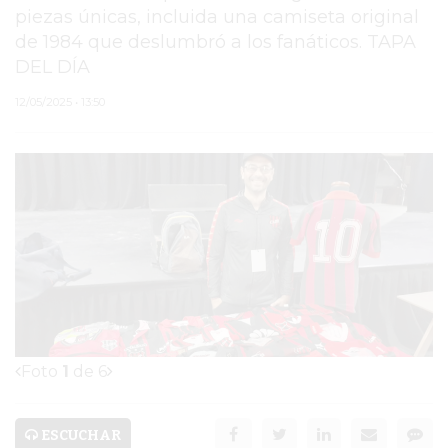
piezas únicas, incluida una camiseta original
PERGAMINO
de 1984 que deslumbró a los fanáticos. TAPA
DEL DÍA
TEATRO SAN MARTÍN
12/05/2025 • 13:50
PARAJE PUJOL
HOMICIDIO DE JUAN
IGNACIO BENÍTEZ
JAVIER MARTINEZ
ESPECTÁCULO
MORA GODOY
Foto
1
de
6
SERVICIOS
PRONÓSTICO
ESCUCHAR