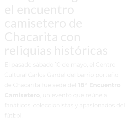
TAPA
el encuentro
DEL
DIA
camisetero de
DIARIO
Chacarita con
NORTE
HOY
reliquias históricas
GRUPO
DE
MEDIOS
El pasado sábado 10 de mayo, el Centro
INFOPBA
Cultural Carlos Gardel del barrio porteño
NOTICIAS
de Chacarita fue sede del
18º Encuentro
DE
Camisetero
, un evento que reúne a
SALTO
DIARIO
fanáticos, coleccionistas y apasionados del
REPORTERO
fútbol.
DIARIO
DEPORTIVO