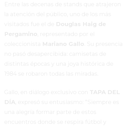
Entre las decenas de stands que atrajeron
ROJAS
VIRTUAL
la atención del público, uno de los más
NOTICIAS
visitados fue el de
Douglas Haig de
DE
Pergamino
, representado por el
ARRECIFES
coleccionista
Mariano Gallo
. Su presencia
ZÁRATE
Y
no pasó desapercibida: camisetas de
CAMPANA
distintas épocas y una joya histórica de
NOTICIAS
1984 se robaron todas las miradas.
DE
ZÁRATE
NOTICIAS
Gallo, en diálogo exclusivo con
TAPA DEL
DE
DÍA
, expresó su entusiasmo: "Siempre es
CAMPANA
una alegría formar parte de estos
EXALTACIÓN
DE
encuentros donde se respira fútbol y