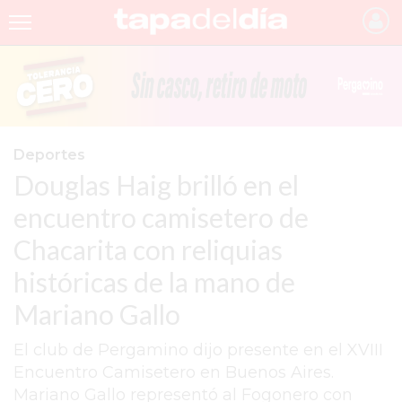
INICIO
NOTICIAS RECIENTES
GRUPO INFOPBA
Deportes
Douglas Haig brilló en el
PERGAMINO
encuentro camisetero de
PROVINCIA
Chacarita con reliquias
PAIS
históricas de la mano de
SAN NICOLÁS
Mariano Gallo
ULTIMAS NOTICIAS
El club de Pergamino dijo presente en el XVIII
FARMACIAS
Encuentro Camisetero en Buenos Aires.
Mariano Gallo representó al Fogonero con
TEMAS DESTACADOS