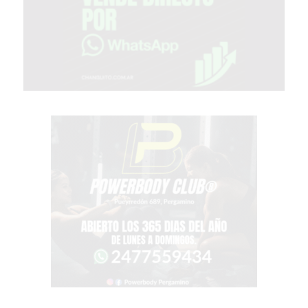
PERGAMINO
OPINIONES
GIMNASIO
CERCA
DE
MI
¿CUÁL
ES
EL
GIMNASIO
MÁS
MODERNO
DE
PERGAMINO?
GIMNASIO
EN
PERGAMINO