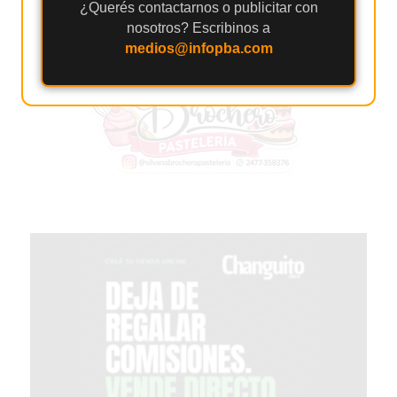
¿Querés contactarnos o publicitar con
HOY
nosotros? Escribinos a
EN
medios@infopba.com
PERGAMINO
GIMNASIO
EN
PERGAMINO
CON
PLANES
PERSONALIZADOS
DÓNDE
HACER
MUSCULACIÓN
EN
PERGAMINO
MEJOR
GIMNASIO
DE