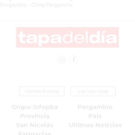
COMERCIO
Pergamino
-
Clima Pergamino
POR
WHATSAPP
CATÁLOGO
DE
WHATSAPP
ONLINE
EN
PERGAMINO:
LA
ALTERNATIVA
PARA
Ultimas Noticias
Las más vistas
QUE
LOS
Grupo Infopba
Pergamino
COMERCIOS
Provincia
Pais
VENDAN
San Nicolás
Ultimas Noticias
SIN
Farmacias
PAGAR