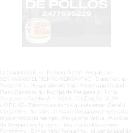
BON
YOGURT
-
YOGURTERIA
EN
PERGAMINO
LA
ALTERNATIVA
A
TIENDA
La Opinion Online
-
Primera Plana
-
Pergamino -
SEMANARIO EL TIEMPO PERGAMINO
-
Diario Nucleo
NUBE
Pergamino
-
Pergamino Verdad
-
Pergamino Ciuda
d
-
Y
Diario Democracia - Noticias de Pergamino
-
Portal
SHOPIFY:
Pergamino Facebook
-
CASOS POLICIALES -
ALFA
CÓMO
NOTICIAS – Estamos en donde querés estar
-
Canal 4
CHANGUITO.COM.AR
Pergamino - Noticias
-
Clima en Pergamino hoy: Cuál es
DEMOCRATIZA
el pronóstico del tiempo
-
Pergamino Virtual - Noticias
de Pergamino y la region
-
Resultados Elecciones
EL
Pergamino
-
Dónde Voto Pergamino
-
Municipalidad de