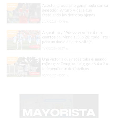
PROTEÍNA
Acostumbrado a no ganar nada con su
EN
selección, Arturo Vidal sigue
PERGAMINO?
festejando las derrotas ajenas
POWERBODY
20/10/2025 - 10:16hs.
NUTRITION:
Argentina y México se enfrentan en
LA
cuartos del Mundial Sub 20: todo listo
para un duelo de alto voltaje
TIENDA
11/10/2025 - 09:37hs.
DE
SUPLEMENTOS
Una victoria que necesitaba el mundo
DEPORTIVOS
rojinegro: Douglas Haig goleó 4 a 2 a
Independiente de Chivilcoy
LÍDER
06/10/2025 - 10:50hs.
EN
PERGAMINO
CREAR
TIENDA
ONLINE
GRATIS