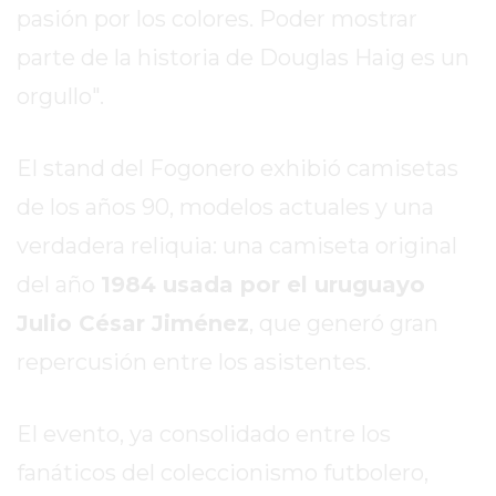
LA
pasión por los colores. Poder mostrar
CRUZ
parte de la historia de Douglas Haig es un
COLÓN
(BUENOS
orgullo".
AIRES)
RESULTADOS
El stand del Fogonero exhibió camisetas
DE
de los años 90, modelos actuales y una
LOTERÍAS
Y
verdadera reliquia: una camiseta original
QUINIELAS
del año
1984 usada por el uruguayo
DE
Julio César Jiménez
, que generó gran
HOY
PERGAMINO
repercusión entre los asistentes.
HOY
EL
El evento, ya consolidado entre los
MEJOR
fanáticos del coleccionismo futbolero,
GIMNASIO