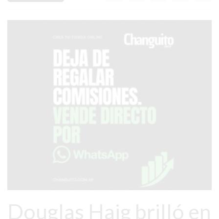
AVISOS FÚNEBRES
AYUDA
TÉRMINOS
Y
CONDICIONES
POLÍTICAS
DE
PRIVACIDAD
MAPA
DEL
SITIO
PUBLICITÁ
Douglas Haig brilló en
EN