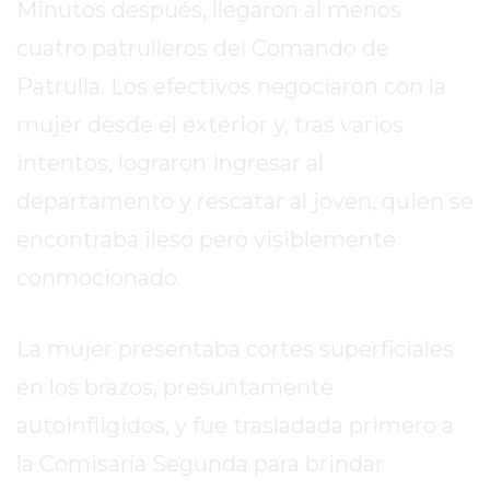
Minutos después, llegaron al menos
DE
LA
cuatro patrulleros del Comando de
CRUZ
Patrulla. Los efectivos negociaron con la
COLÓN
mujer desde el exterior y, tras varios
(BUENOS
intentos, lograron ingresar al
AIRES)
RESULTADOS
departamento y rescatar al joven, quien se
DE
encontraba ileso pero visiblemente
LOTERÍAS
conmocionado.
Y
QUINIELAS
DE
La mujer presentaba cortes superficiales
HOY
en los brazos, presuntamente
PERGAMINO
autoinfligidos, y fue trasladada primero a
HOY
EL
la Comisaría Segunda para brindar
MEJOR