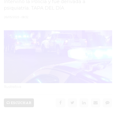
Intervino la Policía y fue derivada a
psiquiatría. TAPA DEL DÍA
PERGAMINO
26/05/2025 • 08:32
ARBOLADO PÚBLICO
PLAN DE FORESTACIÓN
2026
SUBE
CUD
PASE LIBRE
MULTIMODAL
Ilustrativa
POLICIALES
ESCUCHAR
SERVICIOS