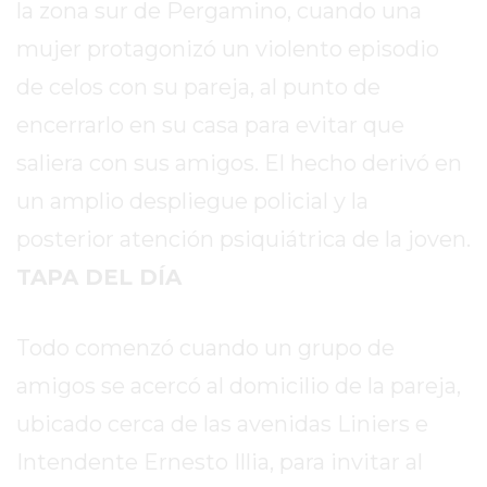
la zona sur de Pergamino, cuando una
EN
mujer protagonizó un violento episodio
TAPA
DEL
de celos con su pareja, al punto de
DIA
encerrarlo en su casa para evitar que
DIARIO
saliera con sus amigos. El hecho derivó en
NORTE
HOY
un amplio despliegue policial y la
GRUPO
posterior atención psiquiátrica de la joven.
DE
TAPA DEL DÍA
MEDIOS
INFOPBA
NOTICIAS
Todo comenzó cuando un grupo de
DE
amigos se acercó al domicilio de la pareja,
SALTO
ubicado cerca de las avenidas Liniers e
DIARIO
REPORTERO
Intendente Ernesto Illia, para invitar al