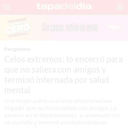
INICIO
NOTICIAS RECIENTES
GRUPO INFOPBA
Pergamino
Celos extremos: lo encerró para
PERGAMINO
que no saliera con amigos y
PROVINCIA
terminó internada por salud
PAIS
mental
SAN NICOLÁS
Una mujer sufrió una crisis emocional tras
ULTIMAS NOTICIAS
impedir que su novio saliera con amigos. Lo
FARMACIAS
encerró en el departamento, lo amenazó con
un cuchillo y terminó autolesionándose.
TEMAS DESTACADOS