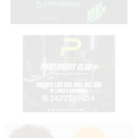
EN
PERGAMINO
CON
BUENOS
PROFESORES
GIMNASIO
PERGAMINO
SUPLEMENTOS
DEPORTIVOS
EN
PERGAMINO
¿DÓNDE
COMPRAR
CREATINA
EN
PERGAMINO?
¿DÓNDE