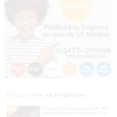
COMPRAR
PROTEÍNA
EN
PERGAMINO?
POWERBODY
NUTRITION:
LA
TIENDA
DE
SUPLEMENTOS
DEPORTIVOS
LÍDER
EN
PERGAMINO
Últimas Notas
en Pergamino
CREAR
TIENDA
Pergamino inició la plantación de 780
árboles del Plan de Forestación 2026
ONLINE