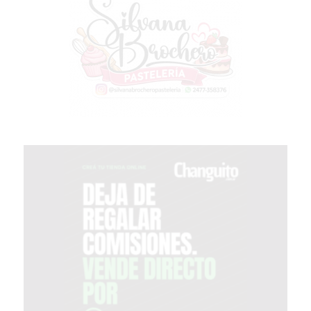
GIMNASIO
DE
PERGAMINO
OPINIONES
GIMNASIO
CERCA
DE
MI
¿CUÁL
ES
EL
GIMNASIO
MÁS
MODERNO
DE
PERGAMINO?
GIMNASIO