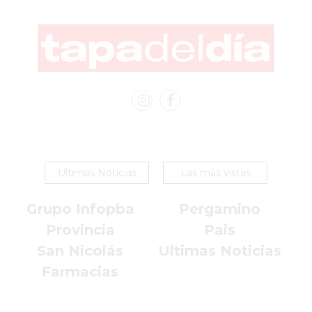
SIN
PAGAR
COMISIONES
CÓMO
CREAR
UNA
TIENDA
ONLINE
EN
Ultimas Noticias
Las más vistas
PERGAMINO
TIENDA
Grupo Infopba
Pergamino
ONLINE
Provincia
Pais
EN
ROSARIO:
San Nicolás
Ultimas Noticias
CADA
Farmacias
VEZ
MÁS