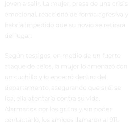
DIARIO
joven a salir. La mujer, presa de una crisis
DEPORTIVO
emocional, reaccionó de forma agresiva y
ROJAS
habría impedido que su novio se retirara
VIRTUAL
NOTICIAS
del lugar.
DE
ARRECIFES
Según testigos, en medio de un fuerte
ZÁRATE
ataque de celos, la mujer lo amenazó con
Y
CAMPANA
un cuchillo y lo encerró dentro del
NOTICIAS
departamento, asegurando que si él se
DE
iba, ella atentaría contra su vida.
ZÁRATE
Alarmados por los gritos y sin poder
NOTICIAS
DE
contactarlo, los amigos llamaron al 911.
CAMPANA
EXALTACIÓN