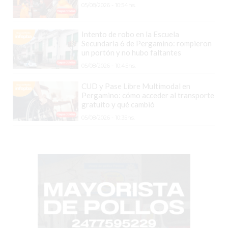
05/08/2026 - 10:54hs.
GRATIS
BON
Intento de robo en la Escuela
YOGURT
Secundaria 6 de Pergamino: rompieron
-
un portón y no hubo faltantes
YOGURTERIA
05/08/2026 - 10:45hs.
EN
CUD y Pase Libre Multimodal en
PERGAMINO
Pergamino: cómo acceder al transporte
LA
gratuito y qué cambió
ALTERNATIVA
05/08/2026 - 10:35hs.
A
TIENDA
NUBE
Y
SHOPIFY:
CÓMO
CHANGUITO.COM.AR
DEMOCRATIZA