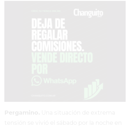
PRONÓSTICO
AVISOS FÚNEBRES
AYUDA
TÉRMINOS
Y
CONDICIONES
POLÍTICAS
DE
PRIVACIDAD
MAPA
Pergamino.
Una situación de extrema
DEL
SITIO
tensión se vivió el sábado por la noche en
PUBLICITÁ