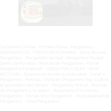
EL
COMERCIO
POR
WHATSAPP
CATÁLOGO
DE
WHATSAPP
La Opinion Online
-
Primera Plana
-
Pergamino -
ONLINE
SEMANARIO EL TIEMPO PERGAMINO
-
Diario Nucleo
EN
Pergamino
-
Pergamino Verdad
-
Pergamino Ciuda
d
-
PERGAMINO:
Diario Democracia - Noticias de Pergamino
-
Portal
Pergamino Facebook
-
CASOS POLICIALES -
ALFA
LA
NOTICIAS – Estamos en donde querés estar
-
Canal 4
ALTERNATIVA
Pergamino - Noticias
-
Clima en Pergamino hoy: Cuál es
PARA
el pronóstico del tiempo
-
Pergamino Virtual - Noticias
QUE
de Pergamino y la region
-
Resultados Elecciones
LOS
Pergamino
-
Dónde Voto Pergamino
-
Municipalidad de
COMERCIOS
Pergamino
-
Clima Pergamino
VENDAN