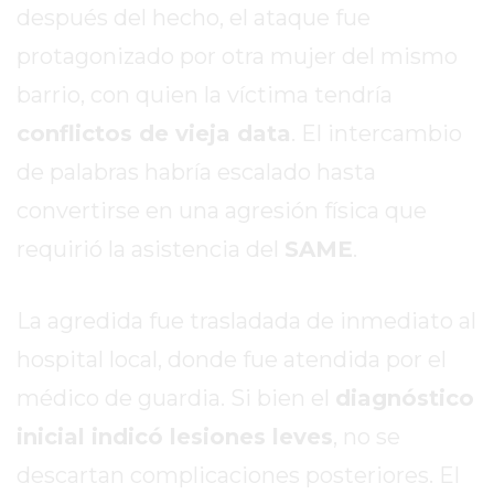
después del hecho, el ataque fue
REPORTERO
DIARIO
protagonizado por otra mujer del mismo
DEPORTIVO
barrio, con quien la víctima tendría
ROJAS
conflictos de vieja data
. El intercambio
VIRTUAL
de palabras habría escalado hasta
NOTICIAS
DE
convertirse en una agresión física que
ARRECIFES
requirió la asistencia del
SAME
.
ZÁRATE
Y
CAMPANA
La agredida fue trasladada de inmediato al
NOTICIAS
hospital local, donde fue atendida por el
DE
médico de guardia. Si bien el
diagnóstico
ZÁRATE
inicial indicó lesiones leves
, no se
NOTICIAS
DE
descartan complicaciones posteriores. El
CAMPANA