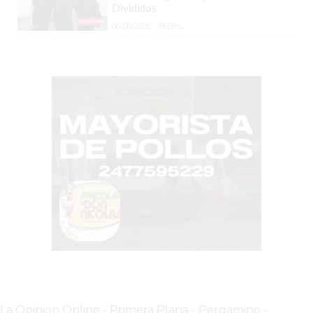
TIENDA
Divididos
ONLINE
06/08/2026 - 18:13hs.
GRATIS
BON
YOGURT
-
YOGURTERIA
EN
PERGAMINO
LA
ALTERNATIVA
A
TIENDA
NUBE
Y
SHOPIFY:
CÓMO
La Opinion Online
-
Primera Plana
-
Pergamino -