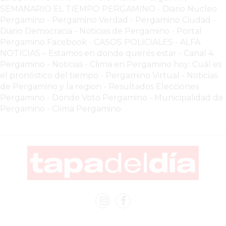
CHANGUITO.COM.AR
SEMANARIO EL TIEMPO PERGAMINO
-
Diario Nucleo
DEMOCRATIZA
Pergamino
-
Pergamino Verdad
-
Pergamino Ciuda
d
-
EL
Diario Democracia - Noticias de Pergamino
-
Portal
COMERCIO
Pergamino Facebook
-
CASOS POLICIALES -
ALFA
NOTICIAS – Estamos en donde querés estar
-
Canal 4
POR
Pergamino - Noticias
-
Clima en Pergamino hoy: Cuál es
WHATSAPP
el pronóstico del tiempo
-
Pergamino Virtual - Noticias
CATÁLOGO
de Pergamino y la region
-
Resultados Elecciones
DE
Pergamino
-
Dónde Voto Pergamino
-
Municipalidad de
Pergamino
-
Clima Pergamino
WHATSAPP
ONLINE
EN
PERGAMINO:
LA
ALTERNATIVA
PARA
QUE
LOS