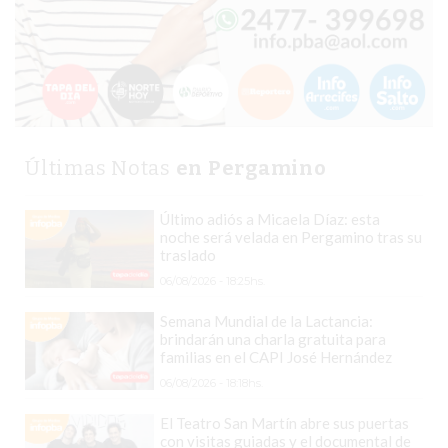
PERGAMINO?
¿DÓNDE
COMPRAR
PROTEÍNA
EN
PERGAMINO?
POWERBODY
Últimas Notas
en Pergamino
NUTRITION:
LA
Último adiós a Micaela Díaz: esta
noche será velada en Pergamino tras su
TIENDA
traslado
DE
06/08/2026 - 18:25hs.
SUPLEMENTOS
DEPORTIVOS
Semana Mundial de la Lactancia:
brindarán una charla gratuita para
LÍDER
familias en el CAPI José Hernández
EN
06/08/2026 - 18:18hs.
PERGAMINO
El Teatro San Martín abre sus puertas
CREAR
con visitas guiadas y el documental de