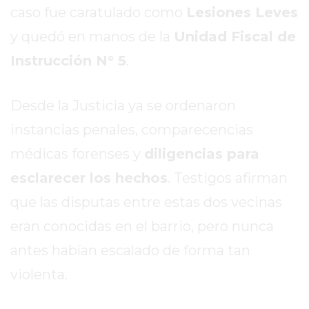
caso fue caratulado como
Lesiones Leves
EXALTACIÓN
y quedó en manos de la
Unidad Fiscal de
DE
LA
Instrucción N° 5
.
CRUZ
COLÓN
Desde la Justicia ya se ordenaron
(BUENOS
instancias penales, comparecencias
AIRES)
RESULTADOS
médicas forenses y
diligencias para
DE
esclarecer los hechos
. Testigos afirman
LOTERÍAS
que las disputas entre estas dos vecinas
Y
QUINIELAS
eran conocidas en el barrio, pero nunca
DE
antes habían escalado de forma tan
HOY
violenta.
PERGAMINO
HOY