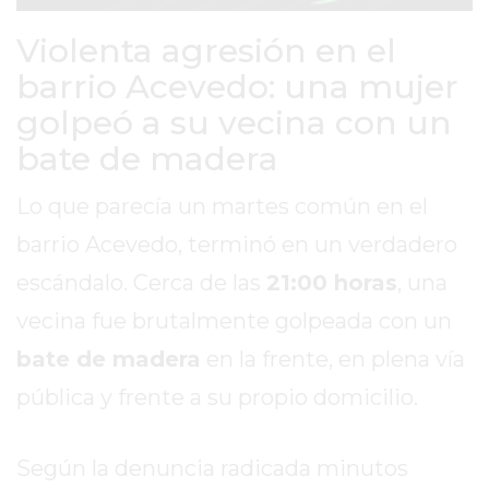
SITIO
PUBLICITÁ
Violenta agresión en el
EN
barrio Acevedo: una mujer
TAPA
golpeó a su vecina con un
DEL
bate de madera
DIA
DIARIO
Lo que parecía un martes común en el
NORTE
HOY
barrio Acevedo, terminó en un verdadero
GRUPO
escándalo. Cerca de las
21:00 horas
, una
DE
vecina fue brutalmente golpeada con un
MEDIOS
bate de madera
en la frente, en plena vía
INFOPBA
NOTICIAS
pública y frente a su propio domicilio.
DE
SALTO
Según la denuncia radicada minutos
DIARIO