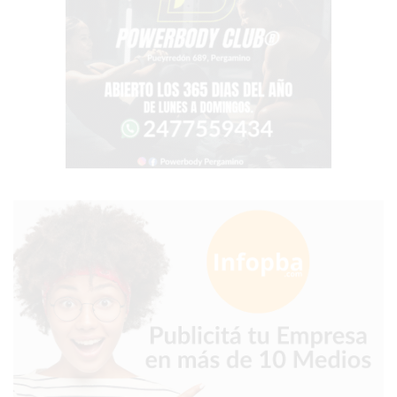
GIMNASIO
EN
PERGAMINO
CON
BUENOS
PROFESORES
GIMNASIO
PERGAMINO
SUPLEMENTOS
DEPORTIVOS
EN
PERGAMINO
¿DÓNDE
COMPRAR
CREATINA
EN