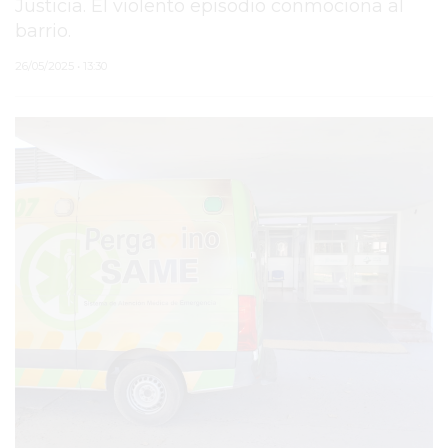
Justicia. El violento episodio conmociona al
barrio.
PERGAMINO
26/05/2025 • 13:30
MUNICIPALIDAD
SUBE
TEATRO SAN MARTÍN
SEMANA MUNDIAL DE
LA LACTANCIA
CUD
SECRETARÍA DE SALUD
DE LA MUNICIPALIDAD DE
PERGAMINO