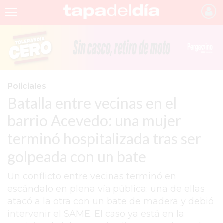
INICIO
NOTICIAS RECIENTES
GRUPO INFOPBA
Policiales
Batalla entre vecinas en el
PERGAMINO
barrio Acevedo: una mujer
PROVINCIA
terminó hospitalizada tras ser
PAIS
golpeada con un bate
SAN NICOLÁS
Un conflicto entre vecinas terminó en
ULTIMAS NOTICIAS
escándalo en plena vía pública: una de ellas
FARMACIAS
atacó a la otra con un bate de madera y debió
intervenir el SAME. El caso ya está en la
TEMAS DESTACADOS