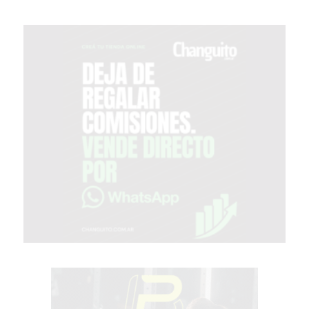
MEJOR
GIMNASIO
DE
PERGAMINO
OPINIONES
GIMNASIO
CERCA
DE
MI
¿CUÁL
ES
EL
GIMNASIO
MÁS
MODERNO
DE
PERGAMINO?