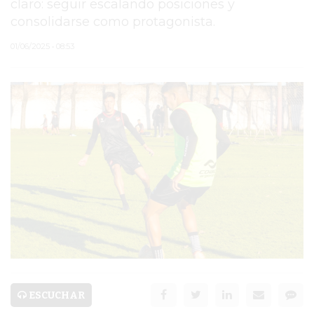
claro: seguir escalando posiciones y
consolidarse como protagonista.
PERGAMINO
01/06/2025 • 08:53
MUNICIPALIDAD
SUBE
TEATRO SAN MARTÍN
SEMANA MUNDIAL DE
LA LACTANCIA
CUD
SECRETARÍA DE SALUD
DE LA MUNICIPALIDAD DE
PERGAMINO
ESCUCHAR