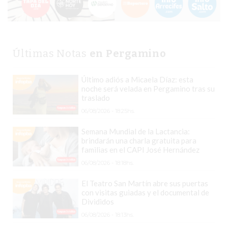
TIENDA
ONLINE
GRATIS
BON
Últimas Notas
en Pergamino
YOGURT
-
Último adiós a Micaela Díaz: esta
YOGURTERIA
noche será velada en Pergamino tras su
EN
traslado
PERGAMINO
06/08/2026 - 18:25hs.
LA
Semana Mundial de la Lactancia:
ALTERNATIVA
brindarán una charla gratuita para
familias en el CAPI José Hernández
A
06/08/2026 - 18:18hs.
TIENDA
NUBE
El Teatro San Martín abre sus puertas
Y
con visitas guiadas y el documental de
Divididos
SHOPIFY:
06/08/2026 - 18:13hs.
CÓMO