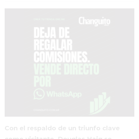
SERVICIOS
PRONÓSTICO
AVISOS FÚNEBRES
AYUDA
TÉRMINOS
Y
CONDICIONES
POLÍTICAS
DE
PRIVACIDAD
MAPA
Con el respaldo de un triunfo clave
DEL
como visitante, Douglas Haig se