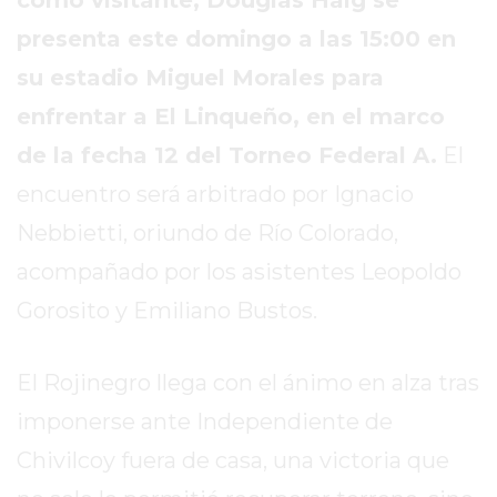
SITIO
presenta este domingo a las 15:00 en
PUBLICITÁ
EN
su estadio Miguel Morales para
TAPA
enfrentar a El Linqueño, en el marco
DEL
de la fecha 12 del Torneo Federal A.
El
DIA
DIARIO
encuentro será arbitrado por Ignacio
NORTE
Nebbietti, oriundo de Río Colorado,
HOY
acompañado por los asistentes Leopoldo
GRUPO
DE
Gorosito y Emiliano Bustos.
MEDIOS
INFOPBA
El Rojinegro llega con el ánimo en alza tras
NOTICIAS
imponerse ante Independiente de
DE
SALTO
Chivilcoy fuera de casa, una victoria que
DIARIO