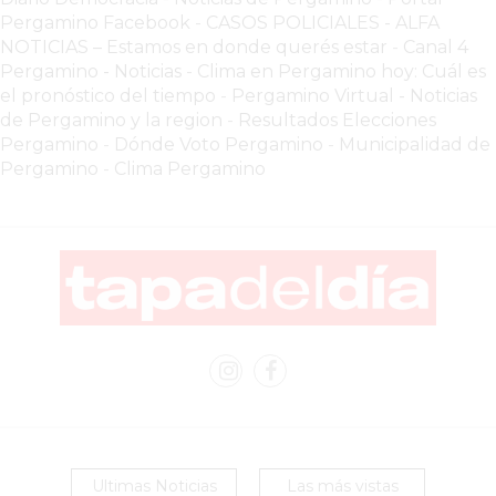
COMERCIOS
Pergamino Facebook
-
CASOS POLICIALES -
ALFA
VENDAN
NOTICIAS – Estamos en donde querés estar
-
Canal 4
SIN
Pergamino - Noticias
-
Clima en Pergamino hoy: Cuál es
PAGAR
el pronóstico del tiempo
-
Pergamino Virtual - Noticias
COMISIONES
de Pergamino y la region
-
Resultados Elecciones
Pergamino
-
Dónde Voto Pergamino
-
Municipalidad de
CÓMO
Pergamino
-
Clima Pergamino
CREAR
UNA
TIENDA
ONLINE
EN
PERGAMINO
TIENDA
ONLINE
EN
ROSARIO:
CADA
Ultimas Noticias
Las más vistas