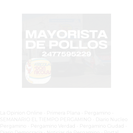
CHANGUITO.COM.AR
DEMOCRATIZA
EL
COMERCIO
POR
WHATSAPP
CATÁLOGO
DE
WHATSAPP
ONLINE
EN
PERGAMINO:
LA
ALTERNATIVA
PARA
La Opinion Online
-
Primera Plana
-
Pergamino -
QUE
SEMANARIO EL TIEMPO PERGAMINO
-
Diario Nucleo
LOS
Pergamino
-
Pergamino Verdad
-
Pergamino Ciuda
d
-
Diario Democracia - Noticias de Pergamino
-
Portal