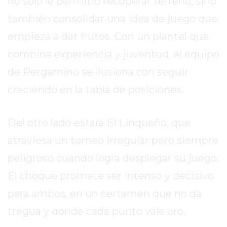
no solo le permitió recuperar terreno, sino
REPORTERO
también consolidar una idea de juego que
DIARIO
empieza a dar frutos. Con un plantel que
DEPORTIVO
ROJAS
combina experiencia y juventud, el equipo
VIRTUAL
de Pergamino se ilusiona con seguir
NOTICIAS
creciendo en la tabla de posiciones.
DE
ARRECIFES
ZÁRATE
Del otro lado estará El Linqueño, que
Y
atraviesa un torneo irregular pero siempre
CAMPANA
peligroso cuando logra desplegar su juego.
NOTICIAS
DE
El choque promete ser intenso y decisivo
ZÁRATE
para ambos, en un certamen que no da
NOTICIAS
tregua y donde cada punto vale oro.
DE
CAMPANA