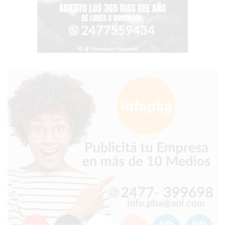
PERGAMINO?
¿DÓNDE
COMPRAR
PROTEÍNA
EN
PERGAMINO?
POWERBODY
NUTRITION:
LA
TIENDA
DE
SUPLEMENTOS
DEPORTIVOS
LÍDER
EN
PERGAMINO
CREAR