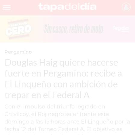
INICIO
NOTICIAS RECIENTES
GRUPO INFOPBA
Pergamino
Douglas Haig quiere hacerse
PERGAMINO
fuerte en Pergamino: recibe a
PROVINCIA
El Linqueño con ambición de
PAIS
trepar en el Federal A
SAN NICOLÁS
Con el impulso del triunfo logrado en
ULTIMAS NOTICIAS
Chivilcoy, el Rojinegro se enfrenta este
FARMACIAS
domingo a las 15 horas ante El Linqueño por la
fecha 12 del Torneo Federal A. El objetivo es
TEMAS DESTACADOS