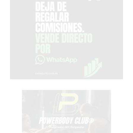
GIMNASIO
EN
PERGAMINO
CON
BUENOS
PROFESORES
GIMNASIO
PERGAMINO
SUPLEMENTOS
DEPORTIVOS
EN
PERGAMINO
¿DÓNDE
COMPRAR
CREATINA
EN