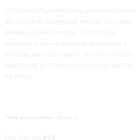
EXALTACIÓN
El estadio Miguel Morales será el escenario
DE
de una tarde que puede marcar un nuevo
LA
despegue para Douglas. La hinchada
CRUZ
espera una nueva muestra de carácter y
COLÓN
(BUENOS
entrega, sabiendo que el camino hacia los
AIRES)
puestos de privilegio se construye partido
RESULTADOS
a partido.
DE
LOTERÍAS
Y
QUINIELAS
DE
HOY
Tabla de posiciones - Grupo C
PERGAMINO
HOY
Pos. Equipo
PTS