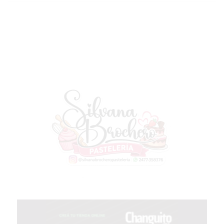
MEJOR
GIMNASIO
DE
PERGAMINO
OPINIONES
GIMNASIO
CERCA
DE
MI
¿CUÁL
ES
EL
GIMNASIO
MÁS
MODERNO
DE
PERGAMINO?