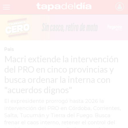
INICIO
NOTICIAS RECIENTES
GRUPO INFOPBA
Pais
Macri extiende la intervención
PERGAMINO
del PRO en cinco provincias y
PROVINCIA
busca ordenar la interna con
PAIS
"acuerdos dignos"
SAN NICOLÁS
El expresidente prorrogó hasta 2026 la
ULTIMAS NOTICIAS
intervención del PRO en Córdoba, Corrientes,
FARMACIAS
Salta, Tucumán y Tierra del Fuego. Busca
frenar el caos interno, retener el control del
TEMAS DESTACADOS