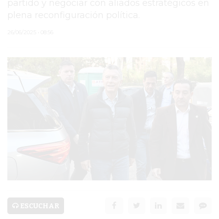
partido y negociar con aliados estratégicos en
plena reconfiguración política.
PERGAMINO
26/06/2025 • 08:56
MUNICIPALIDAD
SUBE
TEATRO SAN MARTÍN
SEMANA MUNDIAL DE
LA LACTANCIA
CUD
SECRETARÍA DE SALUD
DE LA MUNICIPALIDAD DE
PERGAMINO
ESCUCHAR