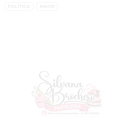
CHANGUITO.COM.AR
POLÍTICA
MACRI
DEMOCRATIZA
EL
COMERCIO
POR
WHATSAPP
CATÁLOGO
DE
WHATSAPP
ONLINE
EN
PERGAMINO:
LA
ALTERNATIVA
PARA
QUE
LOS