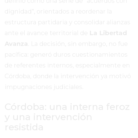
definió como una serie de "acuerdos con
REPORTERO
dignidad", orientados a reordenar la
DIARIO
estructura partidaria y consolidar alianzas
DEPORTIVO
ROJAS
ante el avance territorial de
La Libertad
VIRTUAL
Avanza
. La decisión, sin embargo, no fue
NOTICIAS
pacífica: generó duros cuestionamientos
DE
ARRECIFES
de referentes internos, especialmente en
ZÁRATE
Córdoba, donde la intervención ya motivó
Y
impugnaciones judiciales.
CAMPANA
NOTICIAS
Córdoba: una interna feroz
DE
ZÁRATE
y una intervención
NOTICIAS
resistida
DE
CAMPANA