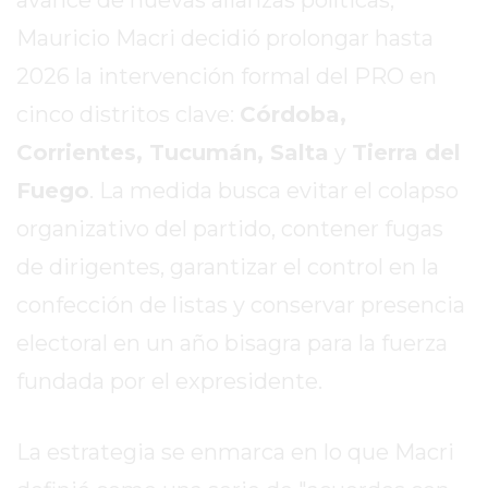
SITIO
Mauricio Macri decidió prolongar hasta
PUBLICITÁ
EN
2026 la intervención formal del PRO en
TAPA
cinco distritos clave:
Córdoba,
DEL
Corrientes, Tucumán, Salta
y
Tierra del
DIA
DIARIO
Fuego
. La medida busca evitar el colapso
NORTE
organizativo del partido, contener fugas
HOY
de dirigentes, garantizar el control en la
GRUPO
DE
confección de listas y conservar presencia
MEDIOS
electoral en un año bisagra para la fuerza
INFOPBA
fundada por el expresidente.
NOTICIAS
DE
SALTO
La estrategia se enmarca en lo que Macri
DIARIO