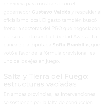
provincia para mostrarse con el
2026
GIMNASIOS
gobernador
Gustavo Valdés
y respaldar al
ABIERTOS
oficialismo local. El gesto también buscó
HOY
frenar a sectores del PRO que negociaban
EN
PERGAMINO
por su cuenta con La Libertad Avanza. La
GIMNASIO
banca de la diputada
Sofía Branbilla
, que
EN
votó a favor de la fórmula previsional, es
PERGAMINO
CON
uno de los ejes en juego.
PLANES
PERSONALIZADOS
Salta y Tierra del Fuego:
DÓNDE
estructuras vaciadas
HACER
MUSCULACIÓN
En ambas provincias, las intervenciones
EN
se sostienen por la falta de conducción
PERGAMINO