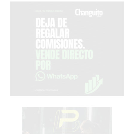
COMERCIOS
VENDAN
SIN
PAGAR
COMISIONES
CÓMO
CREAR
UNA
TIENDA
ONLINE
EN
PERGAMINO
TIENDA
ONLINE
EN
ROSARIO:
CADA