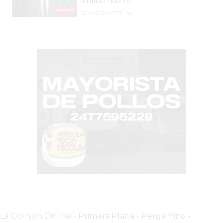
terminó muerto
DOMICILIO!
16/04/2026 - 07:14hs.
YOGURT
HELADO
-
ENVIOS
A
DOMICILIO
EN
PERGAMINO
BON
YOGURT
-
PERGAMINO
-
ENVIOS
A
La Opinion Online
-
Primera Plana
-
Pergamino -
DOMICILIO