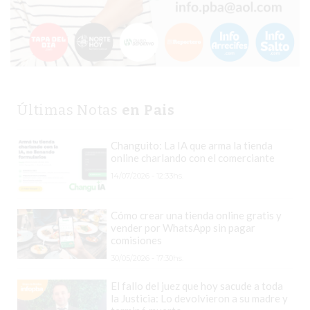
EN
PERGAMINO
YOGURT
HELADO
VIVERE
Últimas Notas
en Pais
BENE
-
ENVIOS
Changuito: La IA que arma la tienda
online charlando con el comerciante
A
14/07/2026 - 12:33hs.
DOMICILIO
PEDIR
Cómo crear una tienda online gratis y
YOGUR
vender por WhatsApp sin pagar
HELADO
comisiones
VIVERE
30/05/2026 - 17:30hs.
BENE
El fallo del juez que hoy sacude a toda
PERGAMINO
la Justicia: Lo devolvieron a su madre y
A