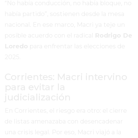
“No había conducción, no había bloque, no
EL
MEJOR
había partido”, sostienen desde la mesa
GIMNASIO
nacional. En ese marco, Macri ya teje un
DE
posible acuerdo con el radical
Rodrigo De
PERGAMINO
ENTRENAMIENTOS
Loredo
para enfrentar las elecciones de
SPORTCLUB
2025.
VS.
POWERBODY
Corrientes: Macri intervino
CLUB
para evitar la
EN
PERGAMINO
judicialización
UNNOBA
En Corrientes, el riesgo era otro: el cierre
DESCUENTOS
PRECIO
de listas amenazaba con desencadenar
GIMNASIO
una crisis legal. Por eso, Macri viajó a la
PERGAMINO