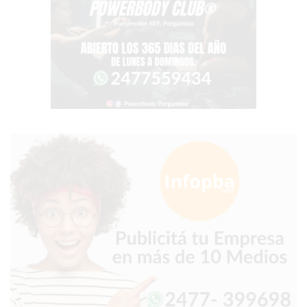
VEZ
MÁS
COMERCIOS
VENDEN
POR
WHATSAPP
SIN
PAGAR
COMISIONES
POR
PEDIDO
MÜNNA
GELATERIA
A
DOMICILIO
-
PEDIR
ONLINE