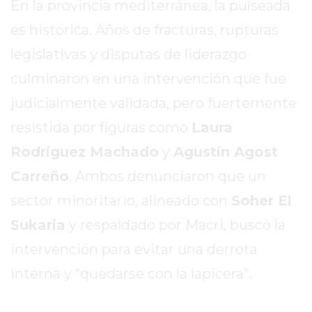
En la provincia mediterránea, la pulseada
EXALTACIÓN
es histórica. Años de fracturas, rupturas
DE
legislativas y disputas de liderazgo
LA
CRUZ
culminaron en una intervención que fue
COLÓN
judicialmente validada, pero fuertemente
(BUENOS
resistida por figuras como
Laura
AIRES)
Rodríguez Machado
y
Agustín Agost
RESULTADOS
DE
Carreño
. Ambos denunciaron que un
LOTERÍAS
sector minoritario, alineado con
Soher El
Y
Sukaria
y respaldado por Macri, buscó la
QUINIELAS
DE
intervención para evitar una derrota
HOY
interna y “quedarse con la lapicera”.
PERGAMINO
HOY