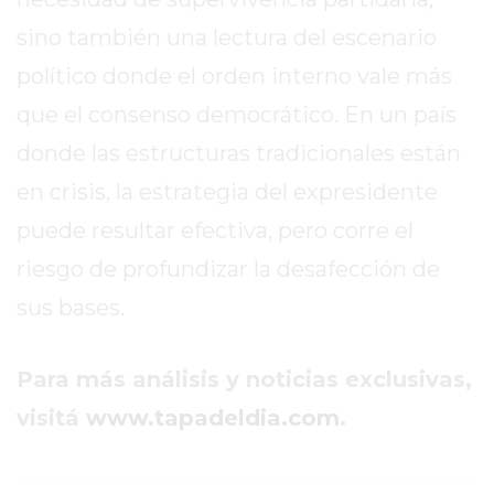
TIENDA
ONLINE
sino también una lectura del escenario
GRATIS
político donde el orden interno vale más
BON
que el consenso democrático. En un país
YOGURT
donde las estructuras tradicionales están
-
YOGURTERIA
en crisis, la estrategia del expresidente
EN
puede resultar efectiva, pero corre el
PERGAMINO
riesgo de profundizar la desafección de
LA
ALTERNATIVA
sus bases.
A
TIENDA
Para más análisis y noticias exclusivas,
NUBE
Y
visitá
www.tapadeldia.com
.
SHOPIFY:
CÓMO