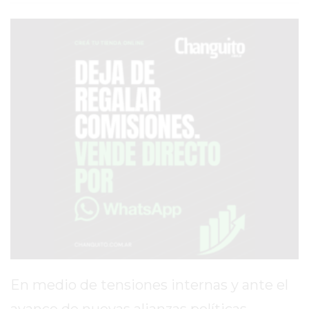
SERVICIOS
PRONÓSTICO
AVISOS FÚNEBRES
AYUDA
TÉRMINOS
Y
CONDICIONES
POLÍTICAS
DE
PRIVACIDAD
MAPA
En medio de tensiones internas y ante el
DEL
avance de nuevas alianzas políticas,