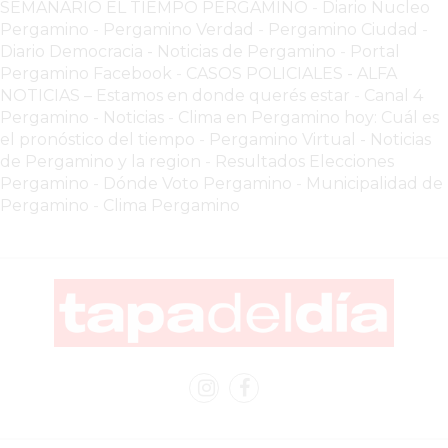
SEMANARIO EL TIEMPO PERGAMINO
-
Diario Nucleo
LUTOVA
Pergamino
-
Pergamino Verdad
-
Pergamino Ciuda
d
-
Diario Democracia - Noticias de Pergamino
-
Portal
HAMBURGUESAS
Pergamino Facebook
-
CASOS POLICIALES -
ALFA
¡HACÉ
NOTICIAS – Estamos en donde querés estar
-
Canal 4
TU
Pergamino - Noticias
-
Clima en Pergamino hoy: Cuál es
PEDIDO
el pronóstico del tiempo
-
Pergamino Virtual - Noticias
POR
de Pergamino y la region
-
Resultados Elecciones
Pergamino
-
Dónde Voto Pergamino
-
Municipalidad de
DELIVERY!
Pergamino
-
Clima Pergamino
BAJONEANDO
BURGERS
¡PEDIR
POR
DELIVERY!
-
PERGAMINO
MILES
DE