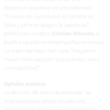
PERGAMINO?
dispersión electoral sin precedentes.
¿DÓNDE
COMPRAR
“Fuimos con Juntos por el Cambio en
PROTEÍNA
Salta y salimos abajo a la izquierda”,
EN
graficó con crudeza
Cristian Ritondo
, al
PERGAMINO?
POWERBODY
aludir a los pobres desempeños recientes.
NUTRITION:
La orden de Macri fue clara:
“Hagan la
LA
mejor mala elección que puedan, pero
TIENDA
DE
con dignidad”
.
SUPLEMENTOS
DEPORTIVOS
Opinión pública:
LÍDER
EN
La decisión de Macri de extender las
PERGAMINO
intervenciones refleja no solo una
CREAR
necesidad de supervivencia partidaria,