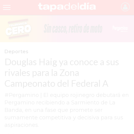
INICIO
NOTICIAS RECIENTES
GRUPO INFOPBA
Deportes
Douglas Haig ya conoce a sus
PERGAMINO
rivales para la Zona
PROVINCIA
Campeonato del Federal A
PAIS
#Pergamino | El equipo rojinegro debutará en
SAN NICOLÁS
Pergamino recibiendo a Sarmiento de La
ULTIMAS NOTICIAS
Banda, en una fase que promete ser
sumamente competitiva y decisiva para sus
FARMACIAS
aspiraciones.
TEMAS DESTACADOS