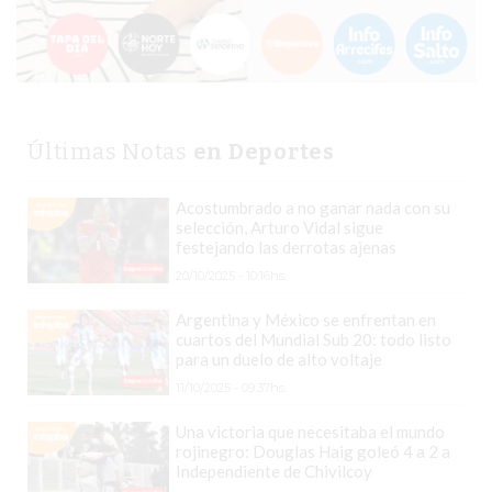
CHANGUITO.COM.AR
DEMOCRATIZA
EL
COMERCIO
POR
WHATSAPP
Últimas Notas
en Deportes
CATÁLOGO
Acostumbrado a no ganar nada con su
DE
selección, Arturo Vidal sigue
WHATSAPP
festejando las derrotas ajenas
ONLINE
20/10/2025 - 10:16hs.
EN
Argentina y México se enfrentan en
PERGAMINO:
cuartos del Mundial Sub 20: todo listo
LA
para un duelo de alto voltaje
ALTERNATIVA
11/10/2025 - 09:37hs.
PARA
Una victoria que necesitaba el mundo
QUE
rojinegro: Douglas Haig goleó 4 a 2 a
LOS
Independiente de Chivilcoy