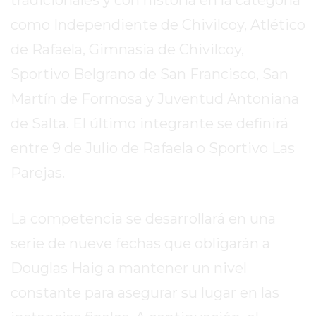
REPORTERO
como Independiente de Chivilcoy, Atlético
DIARIO
de Rafaela, Gimnasia de Chivilcoy,
DEPORTIVO
ROJAS
Sportivo Belgrano de San Francisco, San
VIRTUAL
Martín de Formosa y Juventud Antoniana
NOTICIAS
de Salta. El último integrante se definirá
DE
ARRECIFES
entre 9 de Julio de Rafaela o Sportivo Las
ZÁRATE
Parejas.
Y
CAMPANA
La competencia se desarrollará en una
NOTICIAS
DE
serie de nueve fechas que obligarán a
ZÁRATE
Douglas Haig a mantener un nivel
NOTICIAS
constante para asegurar su lugar en las
DE
CAMPANA