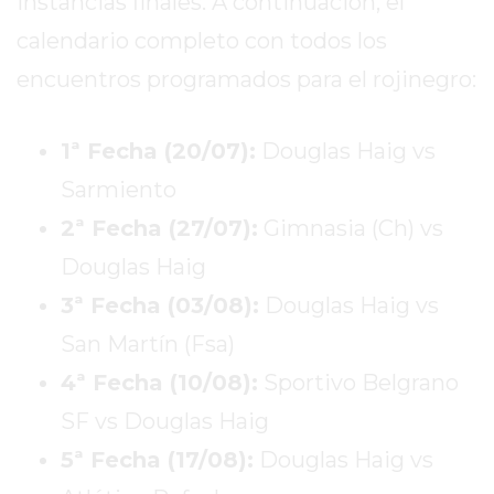
instancias finales. A continuación, el
EXALTACIÓN
calendario completo con todos los
DE
encuentros programados para el rojinegro:
LA
CRUZ
1ª Fecha (20/07):
Douglas Haig vs
COLÓN
(BUENOS
Sarmiento
AIRES)
2ª Fecha (27/07):
Gimnasia (Ch) vs
RESULTADOS
Douglas Haig
DE
LOTERÍAS
3ª Fecha (03/08):
Douglas Haig vs
Y
San Martín (Fsa)
QUINIELAS
4ª Fecha (10/08):
Sportivo Belgrano
DE
HOY
SF vs Douglas Haig
PERGAMINO
5ª Fecha (17/08):
Douglas Haig vs
HOY