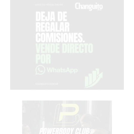
PERGAMINO?
¿DÓNDE
COMPRAR
PROTEÍNA
EN
PERGAMINO?
POWERBODY
NUTRITION:
LA
TIENDA
DE
SUPLEMENTOS
DEPORTIVOS
LÍDER
EN
PERGAMINO
CREAR