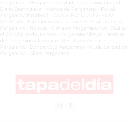
VEZ
Pergamino
-
Pergamino Verdad
-
Pergamino Ciuda
d
-
MÁS
Diario Democracia - Noticias de Pergamino
-
Portal
Pergamino Facebook
-
CASOS POLICIALES -
ALFA
COMERCIOS
NOTICIAS – Estamos en donde querés estar
-
Canal 4
VENDEN
Pergamino - Noticias
-
Clima en Pergamino hoy: Cuál es
POR
el pronóstico del tiempo
-
Pergamino Virtual - Noticias
WHATSAPP
de Pergamino y la region
-
Resultados Elecciones
SIN
Pergamino
-
Dónde Voto Pergamino
-
Municipalidad de
PAGAR
Pergamino
-
Clima Pergamino
COMISIONES
POR
PEDIDO
MÜNNA
GELATERIA
A
DOMICILIO
-
PEDIR
ONLINE