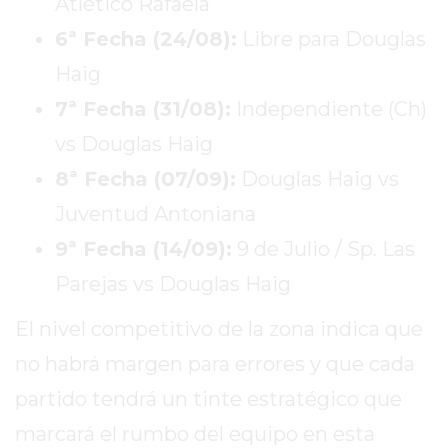
Atlético Rafaela
EL
MEJOR
6ª Fecha (24/08):
Libre para Douglas
GIMNASIO
Haig
DE
7ª Fecha (31/08):
Independiente (Ch)
PERGAMINO
vs Douglas Haig
ENTRENAMIENTOS
SPORTCLUB
8ª Fecha (07/09):
Douglas Haig vs
VS.
Juventud Antoniana
POWERBODY
9ª Fecha (14/09):
9 de Julio / Sp. Las
CLUB
EN
Parejas vs Douglas Haig
PERGAMINO
El nivel competitivo de la zona indica que
UNNOBA
DESCUENTOS
no habrá margen para errores y que cada
PRECIO
partido tendrá un tinte estratégico que
GIMNASIO
marcará el rumbo del equipo en esta
PERGAMINO