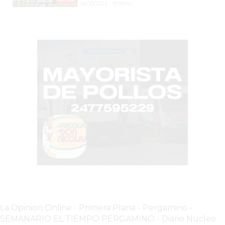
COMERCIOS
06/10/2025 - 10:50hs.
VENDAN
SIN
PAGAR
COMISIONES
CÓMO
CREAR
UNA
TIENDA
ONLINE
EN
PERGAMINO
TIENDA
ONLINE
EN
ROSARIO:
La Opinion Online
-
Primera Plana
-
Pergamino -
CADA
SEMANARIO EL TIEMPO PERGAMINO
-
Diario Nucleo