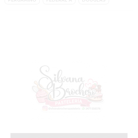
GIMNASIO
EN
PERGAMINO
CON
BUENOS
PROFESORES
GIMNASIO
PERGAMINO
SUPLEMENTOS
DEPORTIVOS
EN
PERGAMINO
¿DÓNDE
COMPRAR
CREATINA
EN