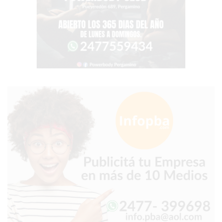
TIENDA
ONLINE
GRATIS
BON
YOGURT
-
YOGURTERIA
EN
PERGAMINO
LA
ALTERNATIVA
A
TIENDA
NUBE
Y
SHOPIFY:
CÓMO