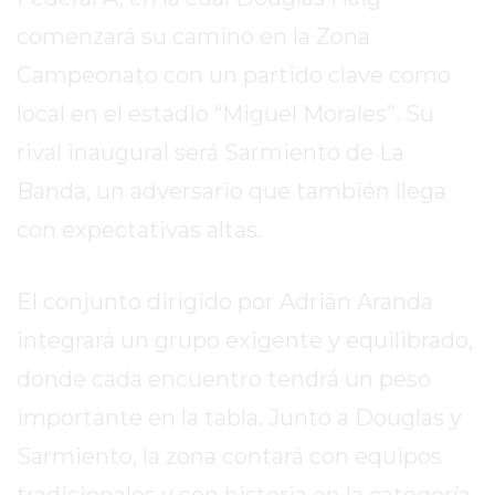
SITIO
comenzará su camino en la Zona
PUBLICITÁ
EN
Campeonato con un partido clave como
TAPA
local en el estadio “Miguel Morales”. Su
DEL
rival inaugural será Sarmiento de La
DIA
DIARIO
Banda, un adversario que también llega
NORTE
con expectativas altas.
HOY
GRUPO
El conjunto dirigido por Adrián Aranda
DE
MEDIOS
integrará un grupo exigente y equilibrado,
INFOPBA
donde cada encuentro tendrá un peso
NOTICIAS
importante en la tabla. Junto a Douglas y
DE
SALTO
Sarmiento, la zona contará con equipos
DIARIO
tradicionales y con historia en la categoría