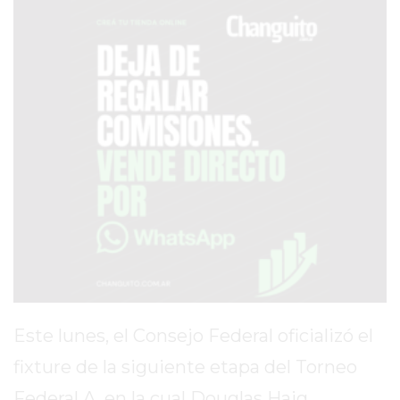
SERVICIOS
PRONÓSTICO
AVISOS FÚNEBRES
AYUDA
TÉRMINOS
Y
CONDICIONES
POLÍTICAS
DE
PRIVACIDAD
Este lunes, el Consejo Federal oficializó el
MAPA
fixture de la siguiente etapa del Torneo
DEL
Federal A, en la cual Douglas Haig