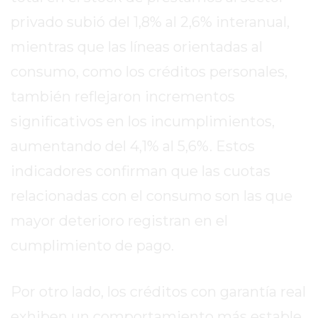
DIARIO
privado subió del 1,8% al 2,6% interanual,
DEPORTIVO
ROJAS
mientras que las líneas orientadas al
VIRTUAL
consumo, como los créditos personales,
NOTICIAS
también reflejaron incrementos
DE
ARRECIFES
significativos en los incumplimientos,
ZÁRATE
aumentando del 4,1% al 5,6%. Estos
Y
indicadores confirman que las cuotas
CAMPANA
relacionadas con el consumo son las que
NOTICIAS
DE
mayor deterioro registran en el
ZÁRATE
cumplimiento de pago.
NOTICIAS
DE
Por otro lado, los créditos con garantía real
CAMPANA
EXALTACIÓN
exhiben un comportamiento más estable.