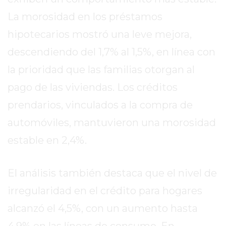
DE
La morosidad en los préstamos
LA
hipotecarios mostró una leve mejora,
CRUZ
COLÓN
descendiendo del 1,7% al 1,5%, en línea con
(BUENOS
la prioridad que las familias otorgan al
AIRES)
pago de las viviendas. Los créditos
RESULTADOS
DE
prendarios, vinculados a la compra de
LOTERÍAS
automóviles, mantuvieron una morosidad
Y
estable en 2,4%.
QUINIELAS
DE
HOY
El análisis también destaca que el nivel de
PERGAMINO
irregularidad en el crédito para hogares
HOY
alcanzó el 4,5%, con un aumento hasta
EL
MEJOR
4,9% en las líneas de consumo. En