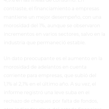
GIMNASIO
contraste, el financiamiento a empresas
DE
mantiene un mejor desempeño, con una
PERGAMINO
morosidad del 1%, aunque se observaron
ENTRENAMIENTOS
SPORTCLUB
incrementos en varios sectores, salvo en la
VS.
industria que permaneció estable.
POWERBODY
CLUB
EN
Un dato preocupante es el aumento en la
PERGAMINO
morosidad de adelantos en cuenta
UNNOBA
corriente para empresas, que subió del
DESCUENTOS
1,1% al 2,1% en el último año. A su vez, el
PRECIO
GIMNASIO
informe registró una leve suba en el
PERGAMINO
rechazo de cheques por falta de fondos,
2026