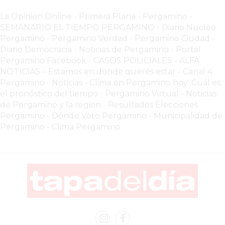
YOGURT
La Opinion Online
-
Primera Plana
-
Pergamino -
HELADO
SEMANARIO EL TIEMPO PERGAMINO
-
Diario Nucleo
-
Pergamino
-
Pergamino Verdad
-
Pergamino Ciuda
d
-
ENVIOS
Diario Democracia - Noticias de Pergamino
-
Portal
A
Pergamino Facebook
-
CASOS POLICIALES -
ALFA
NOTICIAS – Estamos en donde querés estar
-
Canal 4
DOMICILIO
Pergamino - Noticias
-
Clima en Pergamino hoy: Cuál es
EN
el pronóstico del tiempo
-
Pergamino Virtual - Noticias
PERGAMINO
de Pergamino y la region
-
Resultados Elecciones
BON
Pergamino
-
Dónde Voto Pergamino
-
Municipalidad de
YOGURT
Pergamino
-
Clima Pergamino
-
PERGAMINO
-
ENVIOS
A
DOMICILIO
LUTOVA