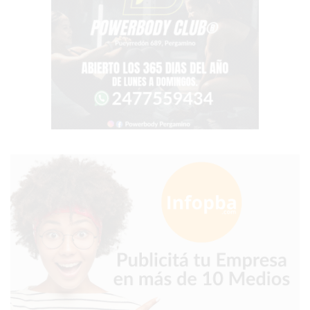
SIN
PAGAR
COMISIONES
CÓMO
CREAR
UNA
TIENDA
ONLINE
EN
PERGAMINO
TIENDA
ONLINE
EN
ROSARIO:
CADA
VEZ
MÁS