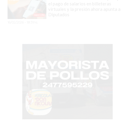
PERGAMINO
el pago de salarios en billeteras
virtuales y la presión ahora apunta a
YOGURT
Diputados
HELADO
16/02/2026 - 18:31hs.
VIVERE
BENE
-
ENVIOS
A
DOMICILIO
PEDIR
YOGUR
HELADO
VIVERE
BENE
PERGAMINO
A
DOMICILIO!