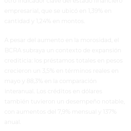
otro indicador clave del estado financiero
GIMNASIOS
ABIERTOS
empresarial, que se ubicó en 1,39% en
HOY
cantidad y 1,24% en montos.
EN
PERGAMINO
A pesar del aumento en la morosidad, el
GIMNASIO
EN
BCRA subraya un contexto de expansión
PERGAMINO
crediticia: los préstamos totales en pesos
CON
crecieron un 3,5% en términos reales en
PLANES
PERSONALIZADOS
mayo y 88,3% en la comparación
DÓNDE
interanual. Los créditos en dólares
HACER
también tuvieron un desempeño notable,
MUSCULACIÓN
EN
con aumentos del 7,9% mensual y 137%
PERGAMINO
anual.
MEJOR