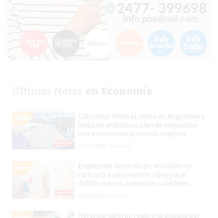
COMERCIOS
VENDEN
POR
WHATSAPP
SIN
PAGAR
COMISIONES
Últimas Notas
en Economía
POR
PEDIDO
Carrefour frena la venta en Argentina y
MÜNNA
lanza un ambicioso plan de expansión
con inversiones y nuevos empleos
GELATERIA
20/02/2026 - 12:44hs.
A
DOMICILIO
Empleadas domésticas: el Gobierno
-
convocó a una reunión clave para
definir nuevos aumentos salariales
PEDIR
19/02/2026 - 11:04hs.
ONLINE
EN
Reforma laboral: reabre la disputa por