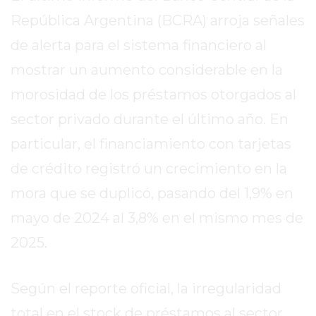
EN
República Argentina (BCRA) arroja señales
TAPA
de alerta para el sistema financiero al
DEL
mostrar un aumento considerable en la
DIA
DIARIO
morosidad de los préstamos otorgados al
NORTE
sector privado durante el último año. En
HOY
particular, el financiamiento con tarjetas
GRUPO
DE
de crédito registró un crecimiento en la
MEDIOS
mora que se duplicó, pasando del 1,9% en
INFOPBA
mayo de 2024 al 3,8% en el mismo mes de
NOTICIAS
2025.
DE
SALTO
DIARIO
Según el reporte oficial, la irregularidad
REPORTERO
total en el stock de préstamos al sector