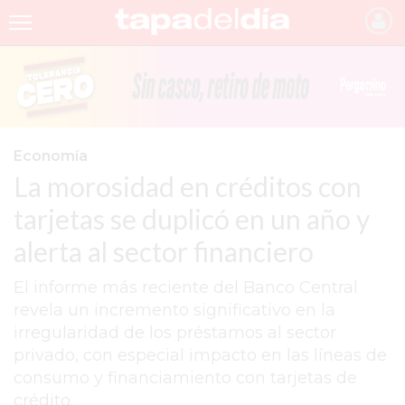
INICIO
NOTICIAS RECIENTES
GRUPO INFOPBA
Economía
La morosidad en créditos con
PERGAMINO
tarjetas se duplicó en un año y
PROVINCIA
alerta al sector financiero
PAIS
El informe más reciente del Banco Central
SAN NICOLÁS
revela un incremento significativo en la
ULTIMAS NOTICIAS
irregularidad de los préstamos al sector
privado, con especial impacto en las líneas de
FARMACIAS
consumo y financiamiento con tarjetas de
TEMAS DESTACADOS
crédito.