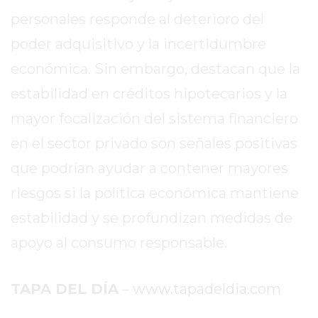
COMPRAR
personales responde al deterioro del
PROTEÍNA
poder adquisitivo y la incertidumbre
EN
económica. Sin embargo, destacan que la
PERGAMINO?
POWERBODY
estabilidad en créditos hipotecarios y la
NUTRITION:
mayor focalización del sistema financiero
LA
en el sector privado son señales positivas
TIENDA
DE
que podrían ayudar a contener mayores
SUPLEMENTOS
riesgos si la política económica mantiene
DEPORTIVOS
estabilidad y se profundizan medidas de
LÍDER
EN
apoyo al consumo responsable.
PERGAMINO
CREAR
TAPA DEL DÍA
–
www.tapadeldia.com
TIENDA
ONLINE