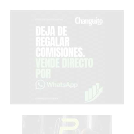
EL
COMERCIO
POR
WHATSAPP
CATÁLOGO
DE
WHATSAPP
ONLINE
EN
PERGAMINO:
LA
ALTERNATIVA
PARA
QUE
LOS
COMERCIOS
VENDAN