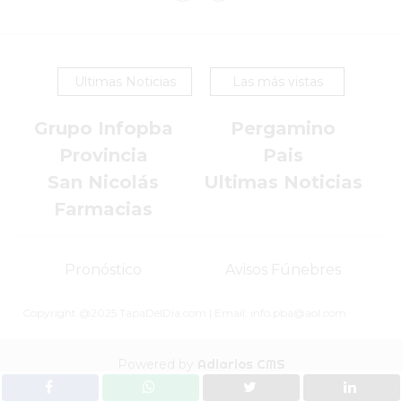
HAMBURGUESAS
¡HACÉ
TU
Ultimas Noticias
Las más vistas
PEDIDO
POR
Grupo Infopba
Pergamino
DELIVERY!
Provincia
Pais
BAJONEANDO
BURGERS
San Nicolás
Ultimas Noticias
¡PEDIR
Farmacias
POR
DELIVERY!
Pronóstico
Avisos Fúnebres
-
PERGAMINO
Copyright @2025 TapaDelDia.com | Email: info.pba@aol.com
MILES
DE
Powered by
Adiarios CMS
COMERCIOS
EN