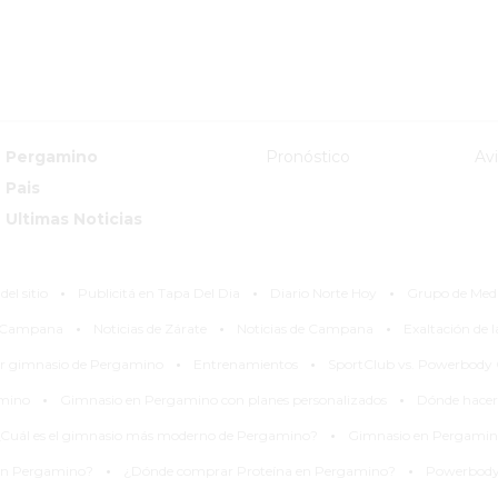
Pergamino
Pronóstico
Av
Pais
Ultimas Noticias
·
·
·
el sitio
Publicitá en Tapa Del Dia
Diario Norte Hoy
Grupo de Med
·
·
·
y Campana
Noticias de Zárate
Noticias de Campana
Exaltación de 
·
·
or gimnasio de Pergamino
Entrenamientos
SportClub vs. Powerbody
·
·
amino
Gimnasio en Pergamino con planes personalizados
Dónde hacer
·
Cuál es el gimnasio más moderno de Pergamino?
Gimnasio en Pergamino
·
·
en Pergamino?
¿Dónde comprar Proteína en Pergamino?
Powerbody 