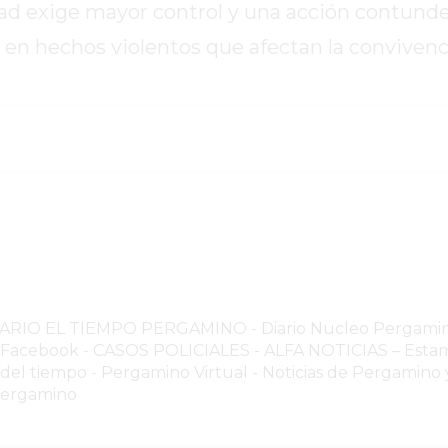
dad exige mayor control y una acción contund
 en hechos violentos que afectan la convivenci
NARIO EL TIEMPO PERGAMINO
-
Diario Nucleo Pergami
o Facebook
-
CASOS POLICIALES -
ALFA NOTICIAS – Estam
 del tiempo
-
Pergamino Virtual - Noticias de Pergamino y
Pergamino