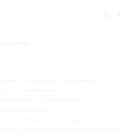
isos Fúnebres
·
·
·
ios InfoPBA
Noticias de Salto
Diario Reportero
·
·
la Cruz
Colón (Buenos Aires)
·
·
 Club en Pergamino
UNNOBA Descuentos
·
 musculación en Pergamino
·
·
 con buenos Profesores
Gimnasio Pergamino
·
Nutrition: La tienda de suplementos deportivos líder en Pergamino