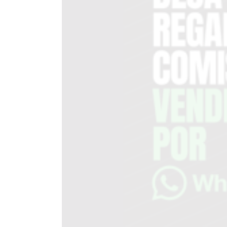
DEL
SITIO
PUBLICITÁ
EN
TAPA
DEL
DIA
DIARIO
NORTE
HOY
GRUPO
DE
MEDIOS
INFOPBA
NOTICIAS
DE
SALTO