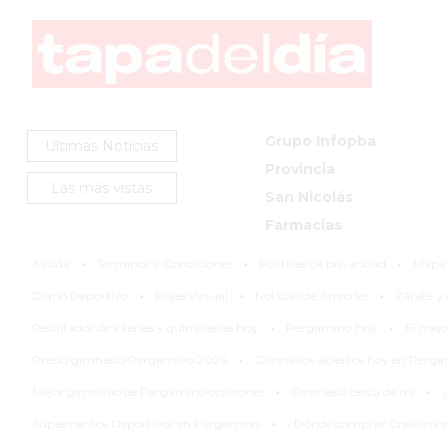
GIMNASIO
PERGAMINO
2026
GIMNASIOS
ABIERTOS
HOY
Grupo Infopba
Ultimas Noticias
EN
Provincia
PERGAMINO
Las más vistas
San Nicolás
GIMNASIO
Farmacias
EN
·
·
·
Ayuda
Términos y Condiciones
Políticas de privacidad
Mapa d
PERGAMINO
·
·
·
CON
Diario Deportivo
Rojas Virtual
Noticias de Arrecifes
Zárate 
·
·
PLANES
Resultados de loterías y quinielas de Hoy
Pergamino Hoy
El mej
PERSONALIZADOS
·
Precio gimnasio Pergamino 2026
Gimnasios abiertos hoy en Perg
DÓNDE
·
·
Mejor gimnasio de Pergamino opiniones
Gimnasio cerca de mi
¿
HACER
·
Suplementos Deportivos en Pergamino
¿Dónde comprar Creatina 
MUSCULACIÓN