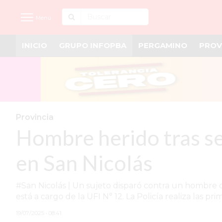
Menú
INICIO
GRUPO INFOPBA
PERGAMINO
PROV
INICIO
NOTICIAS RECIENTES
GRUPO INFOPBA
PERGAMINO
Provincia
Hombre herido tras se
PROVINCIA
PAIS
en San Nicolás
SAN NICOLÁS
#San Nicolás | Un sujeto disparó contra un hombre d
ULTIMAS NOTICIAS
está a cargo de la UFI N° 12. La Policía realiza las pri
FARMACIAS
19/07/2025 • 08:41