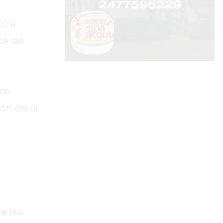
to a
e las
tos
ón de la
e las