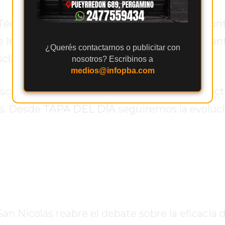
Técnico Operativo de la Comisaría Tercera jun
Investigaciones (DDI), quienes llevan adelant
¿Querés contactarnos o publicitar con
clarecer los hechos.
nosotros? Escribinos a
medios@infopba.com
scalada de violencia en la zona, donde conflic
os. Desde
TAPA DEL DÍA
seguiremos la evoluci
 Nicolás reabre el debate sobre la eficacia d