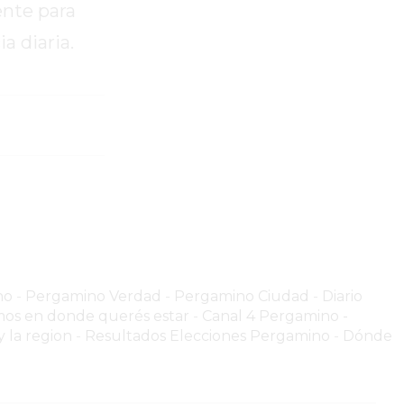
ente para
a diaria.
no
-
Pergamino Verdad
-
Pergamino Ciuda
d
-
Diario
os en donde querés estar
-
Canal 4 Pergamino -
 la region
-
Resultados Elecciones Pergamino
-
Dónde