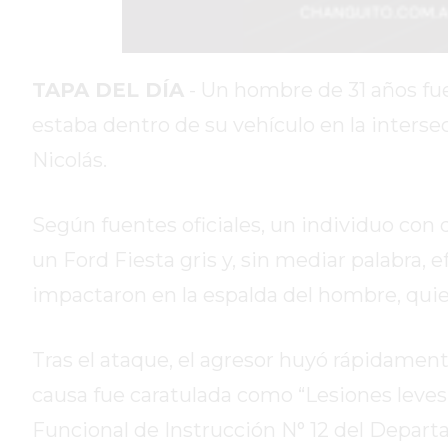
DIARIO
REPORTERO
DIARIO
TAPA DEL DÍA
- Un hombre de 31 años fue
DEPORTIVO
estaba dentro de su vehículo en la interse
ROJAS
Nicolás.
VIRTUAL
NOTICIAS
DE
Según fuentes oficiales, un individuo con 
ARRECIFES
un Ford Fiesta gris y, sin mediar palabra,
ZÁRATE
impactaron en la espalda del hombre, quie
Y
CAMPANA
NOTICIAS
Tras el ataque, el agresor huyó rápidamente
DE
causa fue caratulada como “Lesiones leves 
ZÁRATE
Funcional de Instrucción N° 12 del Depart
NOTICIAS