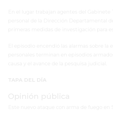
DE
CAMPANA
En el lugar trabajan agentes del Gabinete 
EXALTACIÓN
personal de la Dirección Departamental de 
DE
primeras medidas de investigación para es
LA
CRUZ
COLÓN
El episodio encendió las alarmas sobre la e
(BUENOS
personales terminan en episodios armad
AIRES)
causa y el avance de la pesquisa judicial.
RESULTADOS
DE
LOTERÍAS
TAPA DEL DÍA
Y
QUINIELAS
Opinión pública
DE
HOY
Este nuevo ataque con arma de fuego en San
PERGAMINO