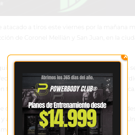
 atacado a tiros este viernes por la mañana m
cción de Coronel Mellián y San Juan, en la ciu
X
quien la víctima mantenía conflictos previos s
 efectuó un disparo con una escopeta. Los perd
n fue trasladado para recibir atención médica
 del lugar, dejando en alerta a las autoridades
y abuso de arma”, bajo la jurisdicción de la U
amento Judicial San Nicolás.