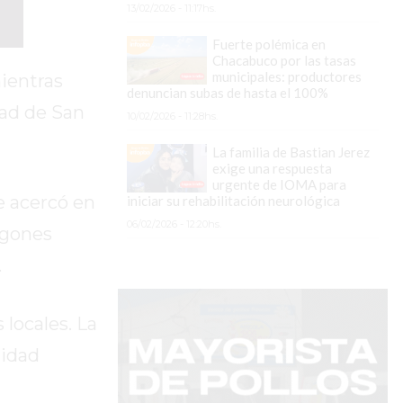
13/02/2026 - 11:17hs.
Fuerte polémica en
Chacabuco por las tasas
municipales: productores
ientras
denuncian subas de hasta el 100%
dad de San
10/02/2026 - 11:28hs.
La familia de Bastian Jerez
exige una respuesta
urgente de IOMA para
e acercó en
iniciar su rehabilitación neurológica
06/02/2026 - 12:20hs.
igones
.
 locales. La
nidad