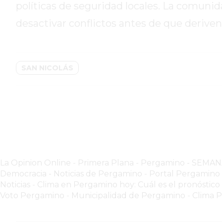
políticas de seguridad locales. La comuni
HOY
desactivar conflictos antes de que deriven
EL
MEJOR
GIMNASIO
DE
SAN NICOLÁS
PERGAMINO
ENTRENAMIENTOS
SPORTCLUB
VS.
POWERBODY
CLUB
EN
La Opinion Online
-
Primera Plana
-
Pergamino - SEMA
PERGAMINO
Democracia - Noticias de Pergamino
-
Portal Pergamin
UNNOBA
Noticias
-
Clima en Pergamino hoy: Cuál es el pronóstico
Voto Pergamino
-
Municipalidad de Pergamino
-
Clima 
DESCUENTOS
PRECIO