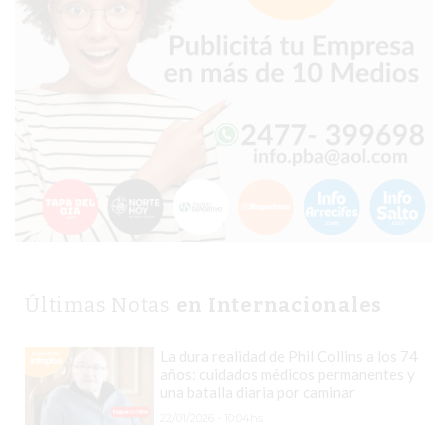
EN
PERGAMINO
YOGURT
HELADO
VIVERE
BENE
-
ENVIOS
A
DOMICILIO
PEDIR
Últimas Notas
en Internacionales
YOGUR
HELADO
La dura realidad de Phil Collins a los 74
VIVERE
años: cuidados médicos permanentes y
una batalla diaria por caminar
BENE
22/01/2026 - 10:04hs.
PERGAMINO
A