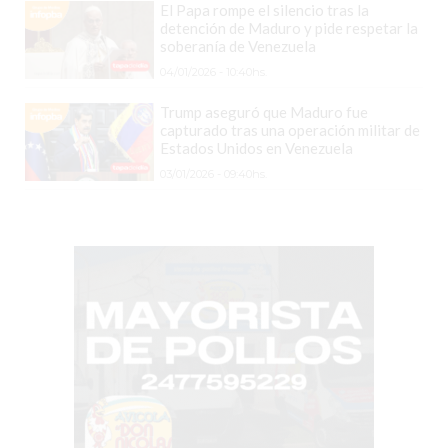
El Papa rompe el silencio tras la
DOMICILIO!
detención de Maduro y pide respetar la
soberanía de Venezuela
YOGURT
04/01/2026 - 10:40hs.
HELADO
-
Trump aseguró que Maduro fue
capturado tras una operación militar de
ENVIOS
Estados Unidos en Venezuela
A
03/01/2026 - 09:40hs.
DOMICILIO
EN
PERGAMINO
BON
YOGURT
-
PERGAMINO
-
ENVIOS
A
DOMICILIO