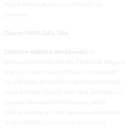
TIENDA
lejana frente al endurecimiento de
ONLINE
posturas.
GRATIS
BON
YOGURT
Diario TAPA DEL DÍA
-
YOGURTERIA
Opinión pública destacada:
El
EN
pronunciamiento del rey Felipe de Bélgica
PERGAMINO
LA
marcó un punto de inflexión inesperado:
ALTERNATIVA
su mensaje, en nombre de la humanidad,
A
parece haber tocado una fibra sensible en
TIENDA
NUBE
Europa. Aunque simbólico, su gesto
Y
podría alentar a otros líderes a abandonar
SHOPIFY:
la neutralidad y presionar con mayor
CÓMO