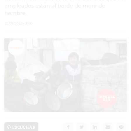
empleados están al borde de morir de
PERGAMINO
hambre.
MUNICIPALIDAD
22/07/2025 • 08:00
SUBE
TEATRO SAN MARTÍN
SEMANA MUNDIAL DE
LA LACTANCIA
CUD
SECRETARÍA DE SALUD
DE LA MUNICIPALIDAD DE
PERGAMINO
ESCUCHAR