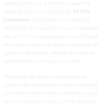
Desde entonces, la ofensiva israelí ha
MEJOR
causado la muerte de más de
59.000
GIMNASIO
DE
palestinos
, de acuerdo con cifras del
PERGAMINO
Ministerio de Salud de Gaza, considerado
OPINIONES
por la ONU como la fuente más confiable
GIMNASIO
CERCA
en cuanto a víctimas, pese a ser parte del
DE
gobierno de Hamas. Más de la mitad de
MI
los fallecidos son mujeres y niños.
¿CUÁL
ES
EL
El bloqueo de ayuda humanitaria, el
GIMNASIO
colapso del sistema de salud y la escasez
MÁS
crítica de alimentos han colocado a Gaza
MODERNO
DE
en una situación límite. La ONU advirtió
PERGAMINO?