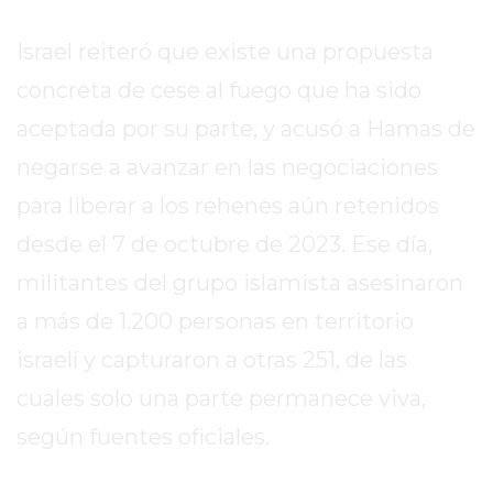
2026
Israel reiteró que existe una propuesta
GIMNASIOS
ABIERTOS
concreta de cese al fuego que ha sido
HOY
aceptada por su parte, y acusó a Hamas de
EN
PERGAMINO
negarse a avanzar en las negociaciones
GIMNASIO
para liberar a los rehenes aún retenidos
EN
desde el 7 de octubre de 2023. Ese día,
PERGAMINO
militantes del grupo islamista asesinaron
CON
PLANES
a más de 1.200 personas en territorio
PERSONALIZADOS
israelí y capturaron a otras 251, de las
DÓNDE
cuales solo una parte permanece viva,
HACER
MUSCULACIÓN
según fuentes oficiales.
EN
PERGAMINO