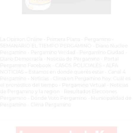
LUTOVA
HAMBURGUESAS
¡HACÉ
TU
PEDIDO
La Opinion Online
-
Primera Plana
-
Pergamino -
SEMANARIO EL TIEMPO PERGAMINO
-
Diario Nucleo
POR
Pergamino
-
Pergamino Verdad
-
Pergamino Ciuda
d
-
DELIVERY!
Diario Democracia - Noticias de Pergamino
-
Portal
BAJONEANDO
Pergamino Facebook
-
CASOS POLICIALES -
ALFA
BURGERS
NOTICIAS – Estamos en donde querés estar
-
Canal 4
Pergamino - Noticias
-
Clima en Pergamino hoy: Cuál es
¡PEDIR
el pronóstico del tiempo
-
Pergamino Virtual - Noticias
POR
de Pergamino y la region
-
Resultados Elecciones
DELIVERY!
Pergamino
-
Dónde Voto Pergamino
-
Municipalidad de
-
Pergamino
-
Clima Pergamino
PERGAMINO
MILES
DE