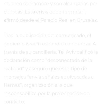
EL
mueren de hambre y son alcanzadas por
MEJOR
bombas. Esta crisis debe terminar”,
GIMNASIO
afirmó desde el Palacio Real en Bruselas.
DE
PERGAMINO
ENTRENAMIENTOS
Tras la publicación del comunicado, el
SPORTCLUB
gobierno israelí respondió con dureza. A
VS.
través de su cancillería, Tel Aviv calificó la
POWERBODY
CLUB
declaración como “desconectada de la
EN
realidad” y aseguró que este tipo de
PERGAMINO
mensajes “envía señales equivocadas a
UNNOBA
DESCUENTOS
Hamas”, organización a la que
PRECIO
responsabiliza por la prolongación del
GIMNASIO
conflicto.
PERGAMINO