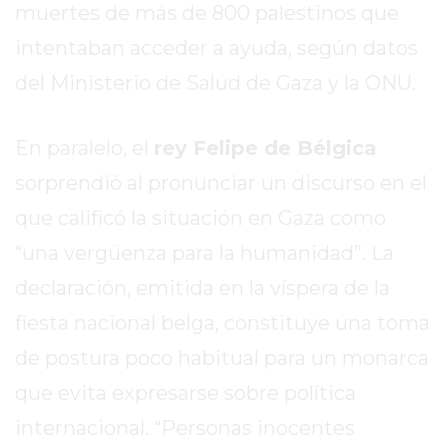
muertes de más de 800 palestinos que
EXALTACIÓN
intentaban acceder a ayuda, según datos
DE
del Ministerio de Salud de Gaza y la ONU.
LA
CRUZ
COLÓN
En paralelo, el
rey Felipe de Bélgica
(BUENOS
sorprendió al pronunciar un discurso en el
AIRES)
que calificó la situación en Gaza como
RESULTADOS
DE
“una vergüenza para la humanidad”. La
LOTERÍAS
declaración, emitida en la víspera de la
Y
fiesta nacional belga, constituye una toma
QUINIELAS
DE
de postura poco habitual para un monarca
HOY
que evita expresarse sobre política
PERGAMINO
internacional. “Personas inocentes
HOY