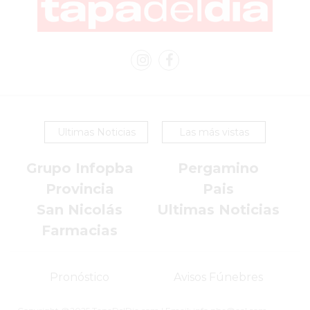
COMERCIOS
EN
ARGENTINA
SIGUEN
PERDIENDO
VENTAS
POR
ESTE
Ultimas Noticias
Las más vistas
ERROR
SIMPLE
Grupo Infopba
Pergamino
EL
Provincia
Pais
CAMBIO
San Nicolás
Ultimas Noticias
QUE
Farmacias
MUCHOS
NEGOCIOS
TODAVÍA
Pronóstico
Avisos Fúnebres
NO
HICIERON