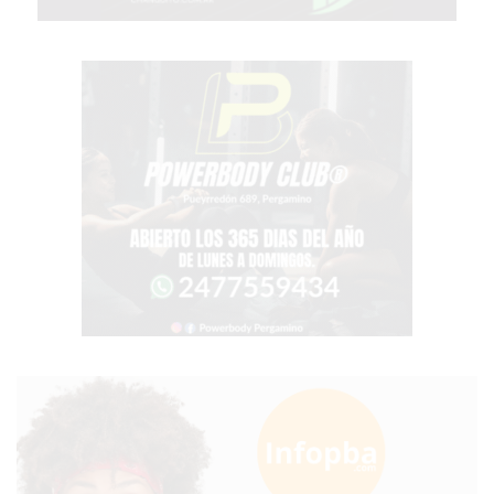
VEZ
MÁS
COMERCIOS
VENDEN
POR
WHATSAPP
SIN
PAGAR
COMISIONES
POR
PEDIDO
MÜNNA
GELATERIA
A
DOMICILIO
-
PEDIR
ONLINE