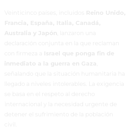
SITIO
PUBLICITÁ
Veinticinco países, incluidos
Reino Unido,
EN
Francia, España, Italia, Canadá,
TAPA
Australia y Japón
, lanzaron una
DEL
DIA
declaración conjunta en la que reclaman
DIARIO
con firmeza a
Israel que ponga fin de
NORTE
inmediato a la guerra en Gaza
,
HOY
GRUPO
señalando que la situación humanitaria ha
DE
llegado a niveles intolerables. La exigencia
MEDIOS
se basa en el respeto al derecho
INFOPBA
NOTICIAS
internacional y la necesidad urgente de
DE
detener el sufrimiento de la población
SALTO
civil.
DIARIO