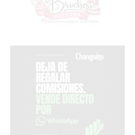
COMERCIOS
VENDAN
SIN
PAGAR
COMISIONES
CÓMO
CREAR
UNA
TIENDA
ONLINE
EN
PERGAMINO
TIENDA
ONLINE
EN
ROSARIO:
CADA