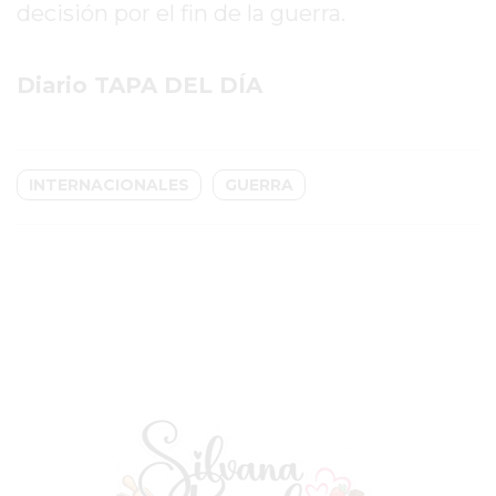
CHANGUITO.COM.AR
decisión por el fin de la guerra.
DEMOCRATIZA
EL
Diario TAPA DEL DÍA
COMERCIO
POR
WHATSAPP
CATÁLOGO
INTERNACIONALES
GUERRA
DE
WHATSAPP
ONLINE
EN
PERGAMINO:
LA
ALTERNATIVA
PARA
QUE
LOS