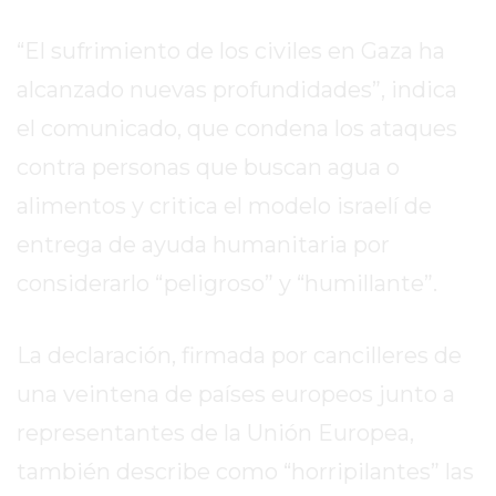
REPORTERO
“El sufrimiento de los civiles en Gaza ha
DIARIO
DEPORTIVO
alcanzado nuevas profundidades”, indica
ROJAS
el comunicado, que condena los ataques
VIRTUAL
contra personas que buscan agua o
NOTICIAS
DE
alimentos y critica el modelo israelí de
ARRECIFES
entrega de ayuda humanitaria por
ZÁRATE
considerarlo “peligroso” y “humillante”.
Y
CAMPANA
NOTICIAS
La declaración, firmada por cancilleres de
DE
una veintena de países europeos junto a
ZÁRATE
representantes de la Unión Europea,
NOTICIAS
DE
también describe como “horripilantes” las
CAMPANA