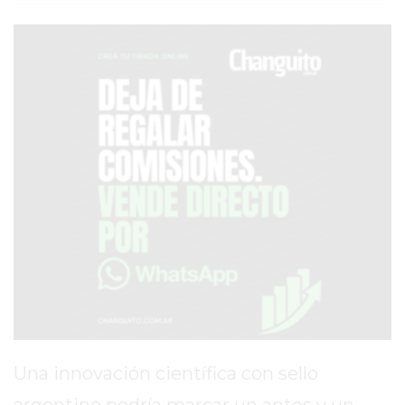
AVISOS FÚNEBRES
AYUDA
TÉRMINOS
Y
CONDICIONES
POLÍTICAS
DE
PRIVACIDAD
MAPA
DEL
SITIO
PUBLICITÁ
Una innovación científica con sello
EN
argentino podría marcar un antes y un