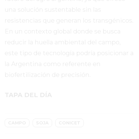
BON
una solución sustentable sin las
YOGURT
-
resistencias que generan los transgénicos.
YOGURTERIA
En un contexto global donde se busca
EN
reducir la huella ambiental del campo,
PERGAMINO
LA
este tipo de tecnología podría posicionar a
ALTERNATIVA
la Argentina como referente en
A
biofertilización de precisión.
TIENDA
NUBE
Y
TAPA DEL DÍA
SHOPIFY:
CÓMO
CHANGUITO.COM.AR
CAMPO
SOJA
CONICET
DEMOCRATIZA
EL