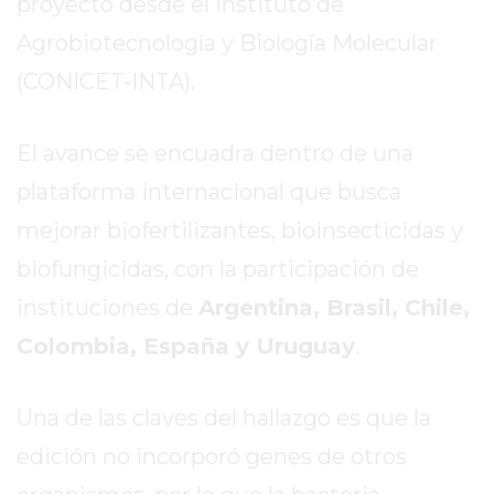
proyecto desde el Instituto de
LA
CRUZ
Agrobiotecnología y Biología Molecular
COLÓN
(CONICET-INTA).
(BUENOS
AIRES)
El avance se encuadra dentro de una
RESULTADOS
DE
plataforma internacional que busca
LOTERÍAS
mejorar biofertilizantes, bioinsecticidas y
Y
biofungicidas, con la participación de
QUINIELAS
DE
instituciones de
Argentina, Brasil, Chile,
HOY
Colombia, España y Uruguay
.
PERGAMINO
HOY
Una de las claves del hallazgo es que la
EL
MEJOR
edición no incorporó genes de otros
GIMNASIO