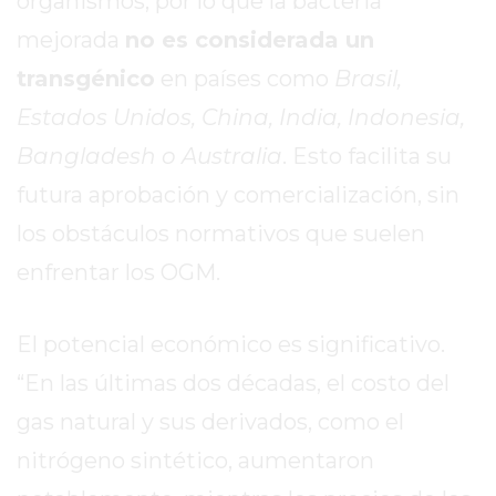
organismos, por lo que la bacteria
DE
mejorada
no es considerada un
PERGAMINO
ENTRENAMIENTOS
transgénico
en países como
Brasil,
SPORTCLUB
Estados Unidos, China, India, Indonesia,
VS.
Bangladesh o Australia
. Esto facilita su
POWERBODY
CLUB
futura aprobación y comercialización, sin
EN
los obstáculos normativos que suelen
PERGAMINO
enfrentar los OGM.
UNNOBA
DESCUENTOS
PRECIO
El potencial económico es significativo.
GIMNASIO
“En las últimas dos décadas, el costo del
PERGAMINO
gas natural y sus derivados, como el
2026
GIMNASIOS
nitrógeno sintético, aumentaron
ABIERTOS