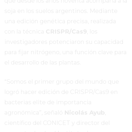
que desde los años noventa acompaña a la
ROJAS
soja en los suelos argentinos. Mediante
VIRTUAL
una edición genética precisa, realizada
NOTICIAS
DE
con la técnica
CRISPR/Cas9
, los
ARRECIFES
investigadores potenciaron su capacidad
ZÁRATE
para fijar nitrógeno, una función clave para
Y
CAMPANA
el desarrollo de las plantas.
NOTICIAS
DE
“Somos el primer grupo del mundo que
ZÁRATE
logró hacer edición de CRISPR/Cas9 en
NOTICIAS
DE
bacterias elite de importancia
CAMPANA
agronómica”, señaló
Nicolás Ayub
,
EXALTACIÓN
científico del CONICET y director del
DE