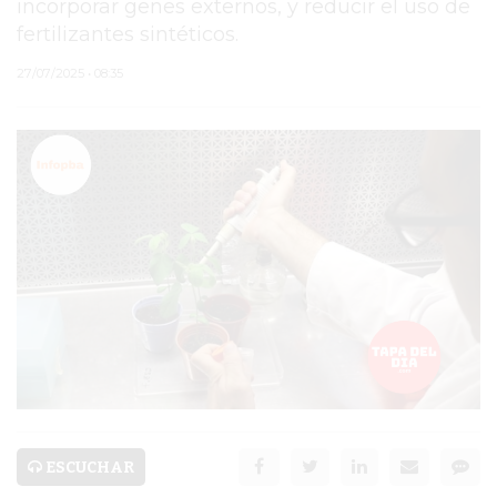
incorporar genes externos, y reducir el uso de
fertilizantes sintéticos.
PERGAMINO
27/07/2025 • 08:35
TEATRO SAN MARTÍN
PARAJE PUJOL
HOMICIDIO DE JUAN
IGNACIO BENÍTEZ
JAVIER MARTINEZ
ESPECTÁCULO
MORA GODOY
SERVICIOS
PRONÓSTICO
ESCUCHAR