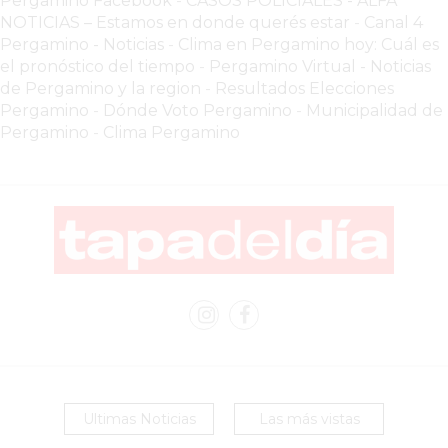
Pergamino Facebook
-
CASOS POLICIALES -
ALFA
NOTICIAS – Estamos en donde querés estar
-
Canal 4
TU
Pergamino - Noticias
-
Clima en Pergamino hoy: Cuál es
PEDIDO
el pronóstico del tiempo
-
Pergamino Virtual - Noticias
POR
de Pergamino y la region
-
Resultados Elecciones
DELIVERY!
Pergamino
-
Dónde Voto Pergamino
-
Municipalidad de
Pergamino
-
Clima Pergamino
BAJONEANDO
BURGERS
¡PEDIR
POR
DELIVERY!
-
PERGAMINO
MILES
DE
COMERCIOS
EN
Ultimas Noticias
Las más vistas
ARGENTINA
SIGUEN