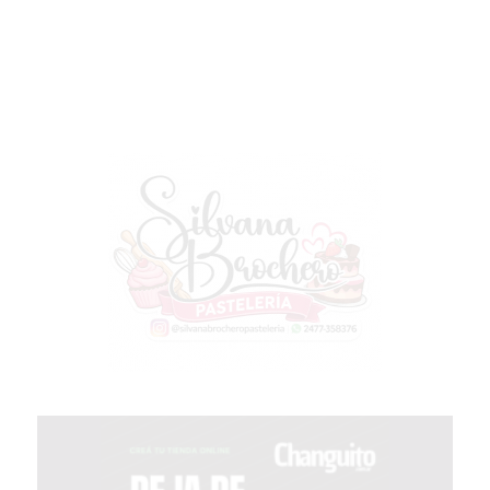
COMERCIO
POR
WHATSAPP
CATÁLOGO
DE
WHATSAPP
ONLINE
EN
PERGAMINO:
LA
ALTERNATIVA
PARA
QUE
LOS
COMERCIOS
VENDAN
SIN
PAGAR