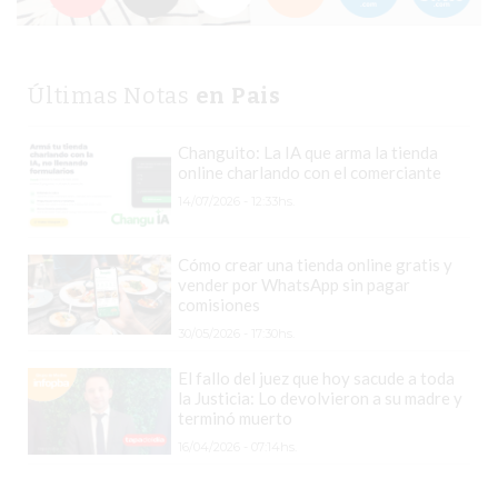
HELADO
VIVERE
BENE
Últimas Notas
en Pais
-
ENVIOS
Changuito: La IA que arma la tienda
online charlando con el comerciante
A
DOMICILIO
14/07/2026 - 12:33hs.
PEDIR
YOGUR
Cómo crear una tienda online gratis y
vender por WhatsApp sin pagar
HELADO
comisiones
VIVERE
30/05/2026 - 17:30hs.
BENE
El fallo del juez que hoy sacude a toda
PERGAMINO
la Justicia: Lo devolvieron a su madre y
A
terminó muerto
DOMICILIO!
16/04/2026 - 07:14hs.
YOGURT
HELADO