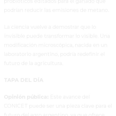
probióticos editados para el ganado que
PROTEÍNA
EN
podrían reducir las emisiones de metano.
PERGAMINO?
POWERBODY
La ciencia vuelve a demostrar que lo
NUTRITION:
LA
invisible puede transformar lo visible. Una
TIENDA
modificación microscópica, nacida en un
DE
laboratorio argentino, podría redefinir el
SUPLEMENTOS
DEPORTIVOS
futuro de la agricultura.
LÍDER
EN
TAPA DEL DÍA
PERGAMINO
CREAR
Opinión pública:
Este avance del
TIENDA
ONLINE
CONICET puede ser una pieza clave para el
GRATIS
futuro del agro argentino, ya que ofrece