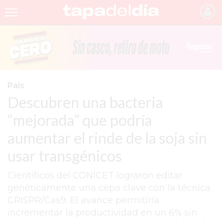
INICIO
NOTICIAS RECIENTES
GRUPO INFOPBA
Pais
Descubren una bacteria
PERGAMINO
“mejorada” que podría
PROVINCIA
aumentar el rinde de la soja sin
PAIS
usar transgénicos
SAN NICOLÁS
Científicos del CONICET lograron editar
ULTIMAS NOTICIAS
genéticamente una cepa clave con la técnica
FARMACIAS
CRISPR/Cas9. El avance permitiría
incrementar la productividad en un 6% sin
TEMAS DESTACADOS