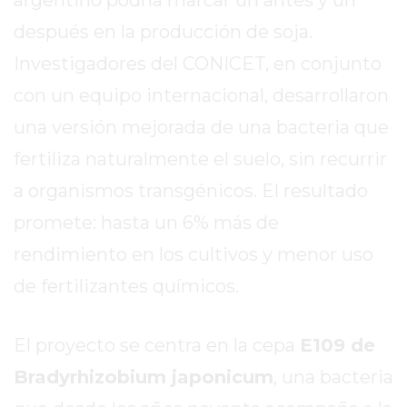
TAPA
después en la producción de soja.
DEL
DIA
Investigadores del CONICET, en conjunto
DIARIO
con un equipo internacional, desarrollaron
NORTE
una versión mejorada de una bacteria que
HOY
GRUPO
fertiliza naturalmente el suelo, sin recurrir
DE
a organismos transgénicos. El resultado
MEDIOS
promete: hasta un 6% más de
INFOPBA
NOTICIAS
rendimiento en los cultivos y menor uso
DE
de fertilizantes químicos.
SALTO
DIARIO
El proyecto se centra en la cepa
E109 de
REPORTERO
DIARIO
Bradyrhizobium japonicum
, una bacteria
DEPORTIVO