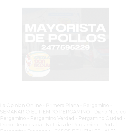
-
ENVIOS
A
DOMICILIO
EN
PERGAMINO
BON
YOGURT
-
PERGAMINO
-
ENVIOS
A
La Opinion Online
-
Primera Plana
-
Pergamino -
DOMICILIO
SEMANARIO EL TIEMPO PERGAMINO
-
Diario Nucleo
LUTOVA
Pergamino
-
Pergamino Verdad
-
Pergamino Ciuda
d
-
HAMBURGUESAS
Diario Democracia - Noticias de Pergamino
-
Portal
¡HACÉ