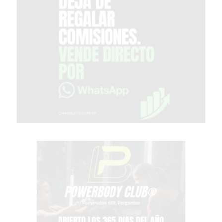
COMISIONES
CÓMO
CREAR
UNA
TIENDA
ONLINE
EN
PERGAMINO
TIENDA
ONLINE
EN
ROSARIO:
CADA
VEZ
MÁS
COMERCIOS
VENDEN