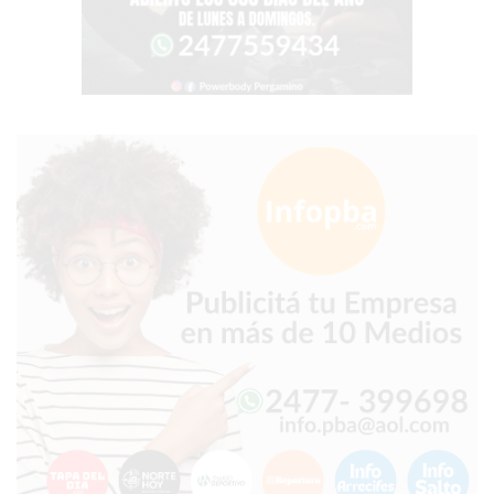
POR
WHATSAPP
SIN
PAGAR
COMISIONES
POR
PEDIDO
MÜNNA
GELATERIA
A
DOMICILIO
-
PEDIR
ONLINE
EN
PERGAMINO
YOGURT