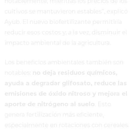
notablemente, mientras los precios de los
HOY
cultivos se mantuvieron estables”, explicó
EN
PERGAMINO
Ayub. El nuevo biofertilizante permitiría
GIMNASIO
reducir esos costos y, a la vez, disminuir el
EN
impacto ambiental de la agricultura.
PERGAMINO
CON
PLANES
Los beneficios ambientales también son
PERSONALIZADOS
notables:
no deja residuos químicos,
DÓNDE
ayuda a degradar glifosato, reduce las
HACER
MUSCULACIÓN
emisiones de óxido nitroso y mejora el
EN
aporte de nitrógeno al suelo
. Esto
PERGAMINO
genera fertilización más eficiente,
MEJOR
especialmente en rotaciones con cereales.
GIMNASIO
DE