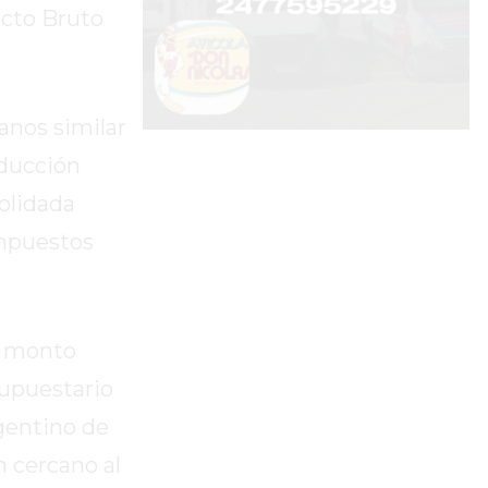
ucto Bruto
anos similar
oducción
olidada
impuestos
un monto
supuestario
gentino de
n cercano al