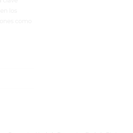
a clave
en los
ciones como