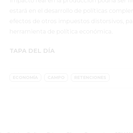
impacto real en la producción podría ser li
GIMNASIO
PERGAMINO
estará en el desarrollo de políticas compl
2026
efectos de otros impuestos distorsivos, 
GIMNASIOS
herramienta de política económica.
ABIERTOS
HOY
EN
TAPA DEL DÍA
PERGAMINO
GIMNASIO
EN
ECONOMÍA
CAMPO
RETENCIONES
PERGAMINO
CON
PLANES
PERSONALIZADOS
DÓNDE
HACER
MUSCULACIÓN