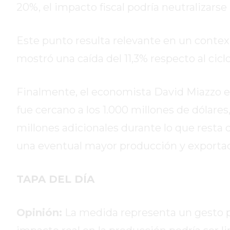
20%, el impacto fiscal podría neutralizarse
HOY
EL
MEJOR
Este punto resulta relevante en un contex
GIMNASIO
mostró una caída del 11,3% respecto al ciclo
DE
PERGAMINO
Finalmente, el economista David Miazzo est
ENTRENAMIENTOS
SPORTCLUB
fue cercano a los 1.000 millones de dólare
VS.
millones adicionales durante lo que resta 
POWERBODY
una eventual mayor producción y exportac
CLUB
EN
PERGAMINO
TAPA DEL DÍA
UNNOBA
DESCUENTOS
Opinión:
La medida representa un gesto po
PRECIO