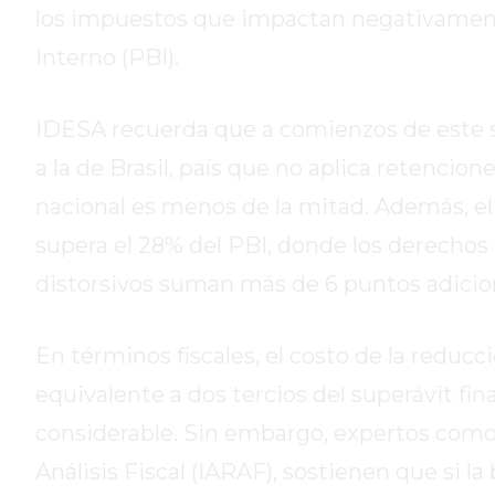
DE
los impuestos que impactan negativament
CAMPANA
Interno (PBI).
EXALTACIÓN
DE
IDESA recuerda que a comienzos de este si
LA
CRUZ
a la de Brasil, país que no aplica retenci
COLÓN
nacional es menos de la mitad. Además, el 
(BUENOS
supera el 28% del PBI, donde los derechos
AIRES)
distorsivos suman más de 6 puntos adicio
RESULTADOS
DE
LOTERÍAS
En términos fiscales, el costo de la reduc
Y
equivalente a dos tercios del superávit fin
QUINIELAS
DE
considerable. Sin embargo, expertos como 
HOY
Análisis Fiscal (IARAF), sostienen que si 
PERGAMINO