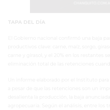
DIARIO
REPORTERO
DIARIO
TAPA DEL DÍA
DEPORTIVO
ROJAS
El Gobierno nacional confirmó una baja pa
VIRTUAL
productivos clave: carne, maíz, sorgo, giras
NOTICIAS
DE
carne y girasol, y el 20% en los restantes s
ARRECIFES
eliminación total de las retenciones cuando
ZÁRATE
Y
Un informe elaborado por el Instituto para
CAMPANA
NOTICIAS
a pesar de que las retenciones son un imp
DE
desalienta la producción, la baja anunciada
ZÁRATE
agropecuaria. Según el análisis, entre los t
NOTICIAS