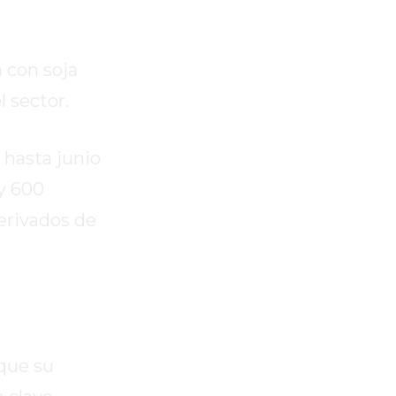
 con soja
l sector.
 hasta junio
 y 600
derivados de
nque su