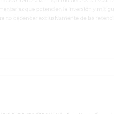
mitado frente a la magnitud del costo fiscal. L
ementarias que potencien la inversión y mitigu
para no depender exclusivamente de las reten