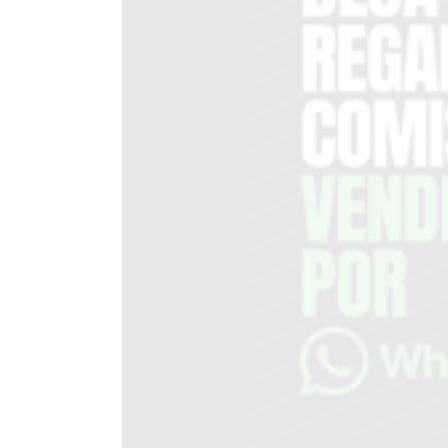
DEL
SITIO
PUBLICITÁ
EN
TAPA
DEL
DIA
DIARIO
NORTE
HOY
GRUPO
DE
MEDIOS
INFOPBA
NOTICIAS
DE
SALTO