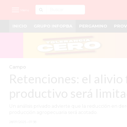
Menú
INICIO
GRUPO INFOPBA
PERGAMINO
PROV
INICIO
NOTICIAS RECIENTES
GRUPO INFOPBA
PERGAMINO
Campo
Retenciones: el alivio
PROVINCIA
PAIS
productivo será limit
SAN NICOLÁS
Un análisis privado advierte que la reducción en der
ULTIMAS NOTICIAS
producción agropecuaria será acotado.
FARMACIAS
28/07/2025 • 07:38