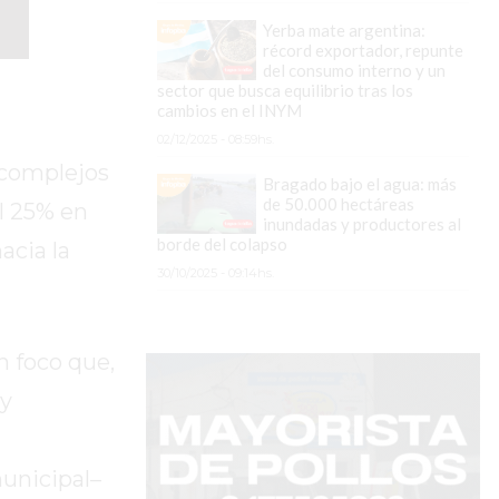
Yerba mate argentina:
récord exportador, repunte
del consumo interno y un
sector que busca equilibrio tras los
cambios en el INYM
02/12/2025 - 08:59hs.
 complejos
Bragado bajo el agua: más
de 50.000 hectáreas
el 25% en
inundadas y productores al
borde del colapso
acia la
30/10/2025 - 09:14hs.
n foco que,
 y
municipal–