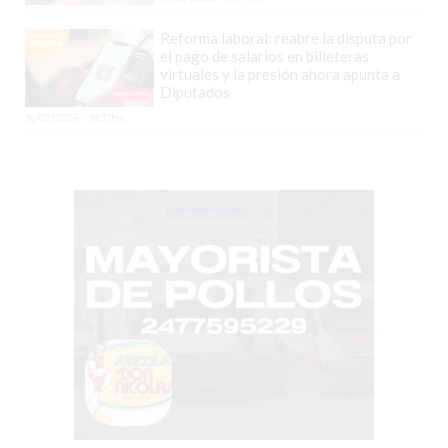
CHANGUITO.COM.AR
DEMOCRATIZA
Reforma laboral: reabre la disputa por
el pago de salarios en billeteras
EL
virtuales y la presión ahora apunta a
COMERCIO
Diputados
POR
16/02/2026 - 18:31hs.
WHATSAPP
CATÁLOGO
DE
WHATSAPP
ONLINE
EN
PERGAMINO:
LA
ALTERNATIVA
PARA
QUE
LOS