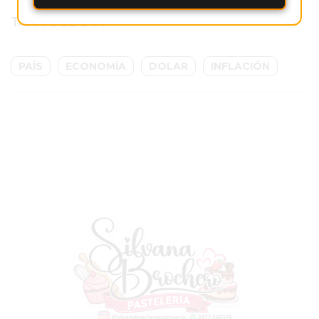
MEJOR
TAPA DEL DÍA
GIMNASIO
DE
PAÍS
ECONOMÍA
DOLAR
INFLACIÓN
PERGAMINO
OPINIONES
GIMNASIO
CERCA
DE
MI
¿CUÁL
ES
EL
GIMNASIO
MÁS
MODERNO
DE
PERGAMINO?