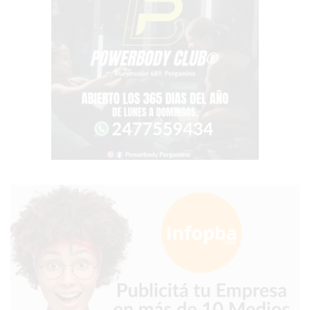
PERGAMINO?
¿DÓNDE
COMPRAR
PROTEÍNA
EN
PERGAMINO?
POWERBODY
NUTRITION:
LA
TIENDA
DE
SUPLEMENTOS
DEPORTIVOS
LÍDER
EN
PERGAMINO
CREAR