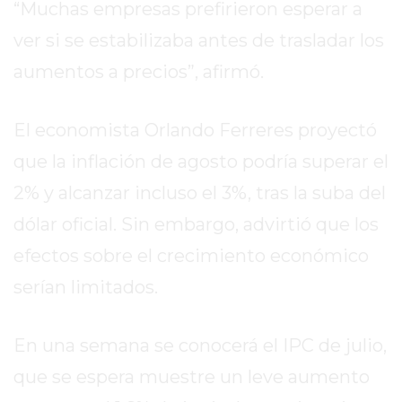
“Muchas empresas prefirieron esperar a
EL
MEJOR
ver si se estabilizaba antes de trasladar los
GIMNASIO
aumentos a precios”, afirmó.
DE
PERGAMINO
El economista Orlando Ferreres proyectó
ENTRENAMIENTOS
SPORTCLUB
que la inflación de agosto podría superar el
VS.
2% y alcanzar incluso el 3%, tras la suba del
POWERBODY
dólar oficial. Sin embargo, advirtió que los
CLUB
EN
efectos sobre el crecimiento económico
PERGAMINO
serían limitados.
UNNOBA
DESCUENTOS
En una semana se conocerá el IPC de julio,
PRECIO
GIMNASIO
que se espera muestre un leve aumento
PERGAMINO