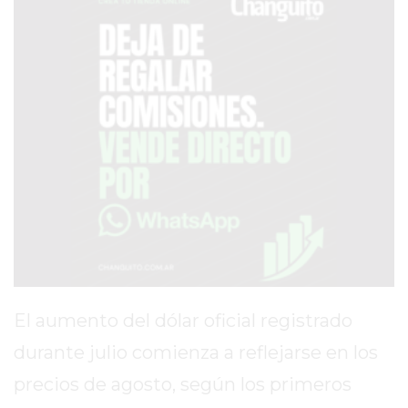
SERVICIOS
PRONÓSTICO
AVISOS FÚNEBRES
AYUDA
TÉRMINOS
Y
CONDICIONES
POLÍTICAS
DE
El aumento del dólar oficial registrado
PRIVACIDAD
durante julio comienza a reflejarse en los
MAPA
precios de agosto, según los primeros
DEL