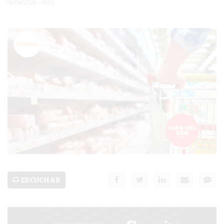
06/08/2025 • 08:02
PERGAMINO
MUNICIPALIDAD
SUBE
TEATRO SAN MARTÍN
SEMANA MUNDIAL DE
LA LACTANCIA
CUD
SECRETARÍA DE SALUD
DE LA MUNICIPALIDAD DE
ESCUCHAR
PERGAMINO