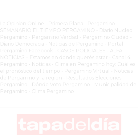
COMERCIOS
VENDAN
SIN
La Opinion Online
-
Primera Plana
-
Pergamino -
PAGAR
SEMANARIO EL TIEMPO PERGAMINO
-
Diario Nucleo
COMISIONES
Pergamino
-
Pergamino Verdad
-
Pergamino Ciuda
d
-
CÓMO
Diario Democracia - Noticias de Pergamino
-
Portal
CREAR
Pergamino Facebook
-
CASOS POLICIALES -
ALFA
NOTICIAS – Estamos en donde querés estar
-
Canal 4
UNA
Pergamino - Noticias
-
Clima en Pergamino hoy: Cuál es
TIENDA
el pronóstico del tiempo
-
Pergamino Virtual - Noticias
ONLINE
de Pergamino y la region
-
Resultados Elecciones
EN
Pergamino
-
Dónde Voto Pergamino
-
Municipalidad de
PERGAMINO
Pergamino
-
Clima Pergamino
TIENDA
ONLINE
EN
ROSARIO:
CADA