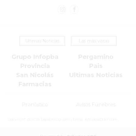
VEZ
MÁS
COMERCIOS
VENDEN
POR
WHATSAPP
Ultimas Noticias
Las más vistas
SIN
PAGAR
Grupo Infopba
Pergamino
COMISIONES
Provincia
Pais
POR
San Nicolás
Ultimas Noticias
PEDIDO
Farmacias
MÜNNA
GELATERIA
A
Pronóstico
Avisos Fúnebres
DOMICILIO
Copyright @2025 TapaDelDia.com | Email: info.pba@aol.com
-
PEDIR
ONLINE