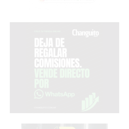
GIMNASIO
EN
PERGAMINO
CON
BUENOS
PROFESORES
GIMNASIO
PERGAMINO
SUPLEMENTOS
DEPORTIVOS
EN
PERGAMINO
¿DÓNDE
COMPRAR
CREATINA
EN