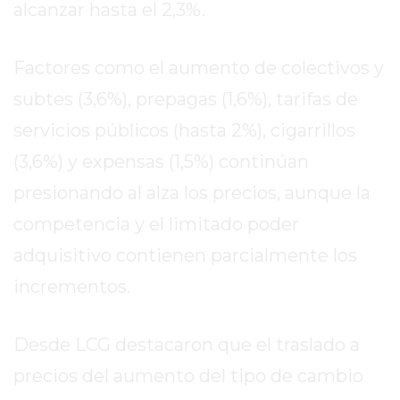
alcanzar hasta el 2,3%.
REPORTERO
DIARIO
DEPORTIVO
Factores como el aumento de colectivos y
ROJAS
subtes (3,6%), prepagas (1,6%), tarifas de
VIRTUAL
servicios públicos (hasta 2%), cigarrillos
NOTICIAS
(3,6%) y expensas (1,5%) continúan
DE
ARRECIFES
presionando al alza los precios, aunque la
ZÁRATE
competencia y el limitado poder
Y
adquisitivo contienen parcialmente los
CAMPANA
NOTICIAS
incrementos.
DE
ZÁRATE
Desde LCG destacaron que el traslado a
NOTICIAS
precios del aumento del tipo de cambio
DE
CAMPANA