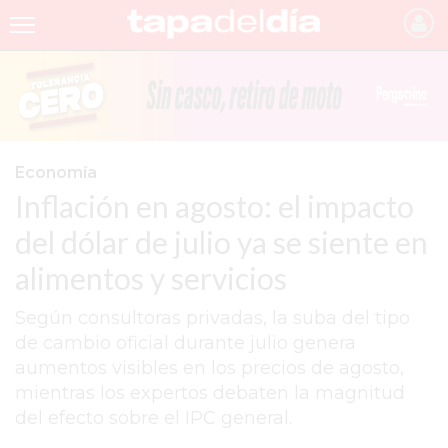
INICIO
NOTICIAS RECIENTES
GRUPO INFOPBA
Economía
Inflación en agosto: el impacto
PERGAMINO
del dólar de julio ya se siente en
PROVINCIA
alimentos y servicios
PAIS
Según consultoras privadas, la suba del tipo
SAN NICOLÁS
de cambio oficial durante julio genera
ULTIMAS NOTICIAS
aumentos visibles en los precios de agosto,
mientras los expertos debaten la magnitud
FARMACIAS
del efecto sobre el IPC general.
TEMAS DESTACADOS