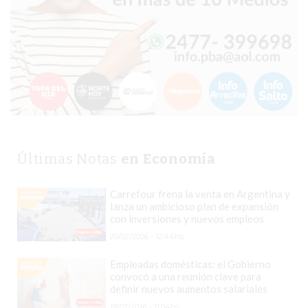
TIENDA
ONLINE
GRATIS
BON
YOGURT
-
YOGURTERIA
EN
PERGAMINO
Últimas Notas
en Economía
LA
ALTERNATIVA
Carrefour frena la venta en Argentina y
A
lanza un ambicioso plan de expansión
con inversiones y nuevos empleos
TIENDA
20/02/2026 - 12:44hs.
NUBE
Y
Empleadas domésticas: el Gobierno
SHOPIFY:
convocó a una reunión clave para
definir nuevos aumentos salariales
CÓMO
19/02/2026 - 11:04hs.