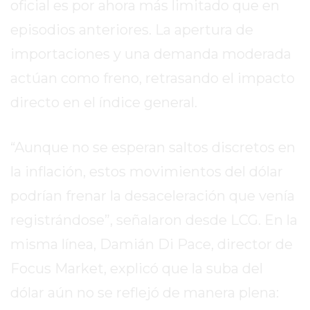
oficial es por ahora más limitado que en
EXALTACIÓN
episodios anteriores. La apertura de
DE
importaciones y una demanda moderada
LA
CRUZ
actúan como freno, retrasando el impacto
COLÓN
directo en el índice general.
(BUENOS
AIRES)
“Aunque no se esperan saltos discretos en
RESULTADOS
DE
la inflación, estos movimientos del dólar
LOTERÍAS
podrían frenar la desaceleración que venía
Y
registrándose”, señalaron desde LCG. En la
QUINIELAS
DE
misma línea, Damián Di Pace, director de
HOY
Focus Market, explicó que la suba del
PERGAMINO
dólar aún no se reflejó de manera plena:
HOY