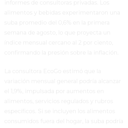
SITIO
informes de consultoras privadas. Los
PUBLICITÁ
alimentos y bebidas experimentaron una
EN
suba promedio del 0,6% en la primera
TAPA
semana de agosto, lo que proyecta un
DEL
DIA
índice mensual cercano al 2 por ciento,
DIARIO
confirmando la presión sobre la inflación.
NORTE
HOY
La consultora EcoGo estimó que la
GRUPO
DE
variación mensual general podría alcanzar
MEDIOS
el 1,9%, impulsada por aumentos en
INFOPBA
alimentos, servicios regulados y rubros
NOTICIAS
DE
específicos. Si se incluyen los alimentos
SALTO
consumidos fuera del hogar, la suba podría
DIARIO