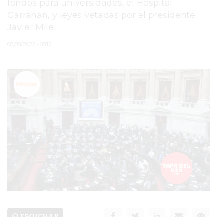
fondos para universidades, el Hospital
Garrahan, y leyes vetadas por el presidente
PERGAMINO
Javier Milei.
MUNICIPALIDAD
06/08/2025 • 08:12
SUBE
TEATRO SAN MARTÍN
SEMANA MUNDIAL DE
LA LACTANCIA
CUD
SECRETARÍA DE SALUD
DE LA MUNICIPALIDAD DE
PERGAMINO
ESCUCHAR