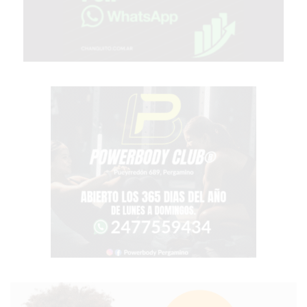
COMERCIOS
VENDAN
SIN
PAGAR
COMISIONES
CÓMO
CREAR
UNA
TIENDA
ONLINE
EN
PERGAMINO
TIENDA
ONLINE
EN
ROSARIO:
CADA