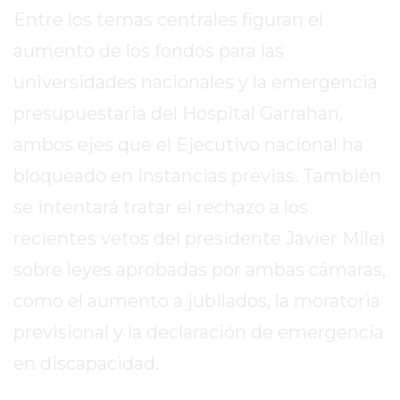
REPORTERO
Entre los temas centrales figuran el
DIARIO
aumento de los fondos para las
DEPORTIVO
universidades nacionales y la emergencia
ROJAS
presupuestaria del Hospital Garrahan,
VIRTUAL
NOTICIAS
ambos ejes que el Ejecutivo nacional ha
DE
bloqueado en instancias previas. También
ARRECIFES
se intentará tratar el rechazo a los
ZÁRATE
Y
recientes vetos del presidente Javier Milei
CAMPANA
sobre leyes aprobadas por ambas cámaras,
NOTICIAS
como el aumento a jubilados, la moratoria
DE
ZÁRATE
previsional y la declaración de emergencia
NOTICIAS
en discapacidad.
DE
CAMPANA