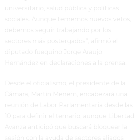
EL
universitario, salud pública y políticas
MEJOR
sociales. Aunque tememos nuevos vetos,
GIMNASIO
DE
debemos seguir trabajando por los
PERGAMINO
sectores más postergados”, afirmó el
ENTRENAMIENTOS
diputado fueguino Jorge Araujo
SPORTCLUB
VS.
Hernández en declaraciones a la prensa.
POWERBODY
CLUB
Desde el oficialismo, el presidente de la
EN
Cámara, Martín Menem, encabezará una
PERGAMINO
UNNOBA
reunión de Labor Parlamentaria desde las
DESCUENTOS
10 para definir el temario, aunque Libertad
PRECIO
Avanza anticipó que buscará bloquear la
GIMNASIO
PERGAMINO
sesión con la ayuda de sectores aliados