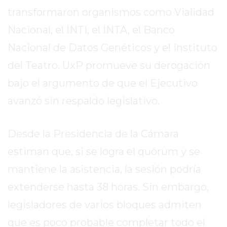
PERGAMINO?
transformaron organismos como Vialidad
¿DÓNDE
Nacional, el INTI, el INTA, el Banco
COMPRAR
PROTEÍNA
Nacional de Datos Genéticos y el Instituto
EN
del Teatro. UxP promueve su derogación
PERGAMINO?
bajo el argumento de que el Ejecutivo
POWERBODY
NUTRITION:
avanzó sin respaldo legislativo.
LA
TIENDA
Desde la Presidencia de la Cámara
DE
SUPLEMENTOS
estiman que, si se logra el quórum y se
DEPORTIVOS
mantiene la asistencia, la sesión podría
LÍDER
extenderse hasta 38 horas. Sin embargo,
EN
PERGAMINO
legisladores de varios bloques admiten
CREAR
que es poco probable completar todo el