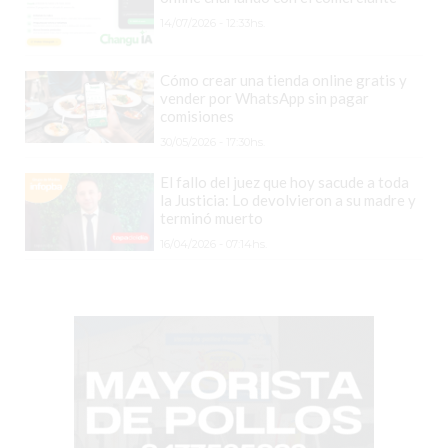
EN
14/07/2026 - 12:33hs.
PERGAMINO
YOGURT
Cómo crear una tienda online gratis y
vender por WhatsApp sin pagar
HELADO
comisiones
VIVERE
30/05/2026 - 17:30hs.
BENE
El fallo del juez que hoy sacude a toda
-
la Justicia: Lo devolvieron a su madre y
ENVIOS
terminó muerto
A
16/04/2026 - 07:14hs.
DOMICILIO
PEDIR
YOGUR
HELADO
VIVERE
BENE
PERGAMINO
A