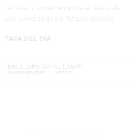
TIENDA
temario, y advierten sobre el riesgo de
ONLINE
GRATIS
una nueva caída por falta de quórum.
BON
YOGURT
TAPA DEL DÍA
-
YOGURTERIA
EN
PERGAMINO
PAÍS
DIPUTADOS
SALUD
UNIVERSIDADES
VETOS
LA
ALTERNATIVA
A
TIENDA
NUBE
Y
SHOPIFY:
CÓMO