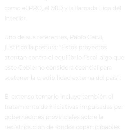
2026
como el PRO, el MID y la llamada Liga del
GIMNASIOS
Interior.
ABIERTOS
HOY
EN
Uno de sus referentes, Pablo Cervi,
PERGAMINO
justificó la postura: “Estos proyectos
GIMNASIO
atentan contra el equilibrio fiscal, algo que
EN
PERGAMINO
este Gobierno considera esencial para
CON
sostener la credibilidad externa del país”.
PLANES
PERSONALIZADOS
El extenso temario incluye también el
DÓNDE
HACER
tratamiento de iniciativas impulsadas por
MUSCULACIÓN
gobernadores provinciales sobre la
EN
redistribución de fondos coparticipables
PERGAMINO