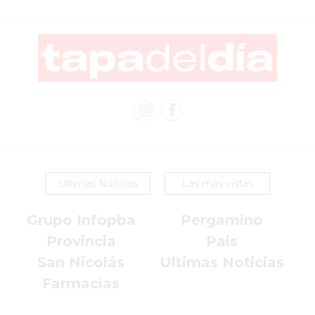
LUTOVA
HAMBURGUESAS
¡HACÉ
TU
PEDIDO
POR
DELIVERY!
BAJONEANDO
BURGERS
Ultimas Noticias
Las más vistas
¡PEDIR
POR
Grupo Infopba
Pergamino
DELIVERY!
Provincia
Pais
-
PERGAMINO
San Nicolás
Ultimas Noticias
MILES
Farmacias
DE