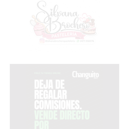
CHANGUITO.COM.AR
DEMOCRATIZA
EL
COMERCIO
POR
WHATSAPP
CATÁLOGO
DE
WHATSAPP
ONLINE
EN
PERGAMINO:
LA
ALTERNATIVA
PARA
QUE
LOS