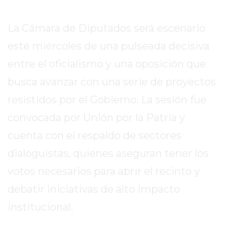
SITIO
PUBLICITÁ
La Cámara de Diputados será escenario
EN
TAPA
este miércoles de una pulseada decisiva
DEL
entre el oficialismo y una oposición que
DIA
busca avanzar con una serie de proyectos
DIARIO
resistidos por el Gobierno. La sesión fue
NORTE
HOY
convocada por Unión por la Patria y
GRUPO
cuenta con el respaldo de sectores
DE
dialoguistas, quienes aseguran tener los
MEDIOS
INFOPBA
votos necesarios para abrir el recinto y
NOTICIAS
debatir iniciativas de alto impacto
DE
institucional.
SALTO
DIARIO