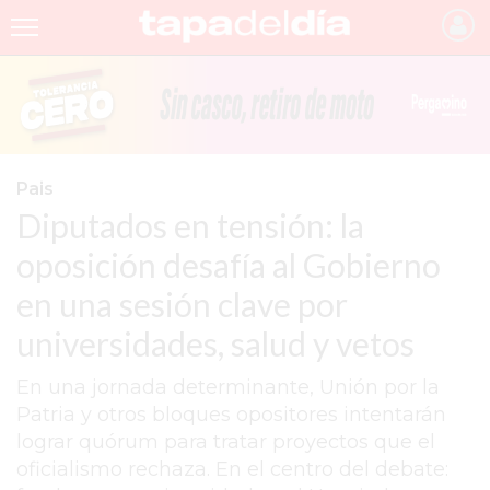
INICIO
NOTICIAS RECIENTES
GRUPO INFOPBA
Pais
Diputados en tensión: la
PERGAMINO
oposición desafía al Gobierno
PROVINCIA
en una sesión clave por
PAIS
universidades, salud y vetos
SAN NICOLÁS
En una jornada determinante, Unión por la
ULTIMAS NOTICIAS
Patria y otros bloques opositores intentarán
FARMACIAS
lograr quórum para tratar proyectos que el
oficialismo rechaza. En el centro del debate:
TEMAS DESTACADOS