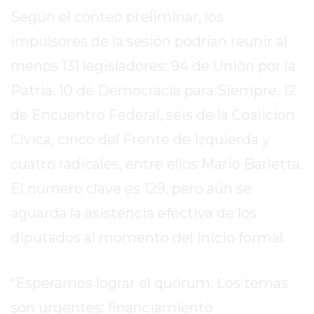
Según el conteo preliminar, los
EXALTACIÓN
DE
impulsores de la sesión podrían reunir al
LA
menos 131 legisladores: 94 de Unión por la
CRUZ
Patria, 10 de Democracia para Siempre, 12
COLÓN
de Encuentro Federal, seis de la Coalición
(BUENOS
AIRES)
Cívica, cinco del Frente de Izquierda y
RESULTADOS
cuatro radicales, entre ellos Mario Barletta.
DE
El número clave es 129, pero aún se
LOTERÍAS
Y
aguarda la asistencia efectiva de los
QUINIELAS
diputados al momento del inicio formal.
DE
HOY
“Esperamos lograr el quórum. Los temas
PERGAMINO
HOY
son urgentes: financiamiento