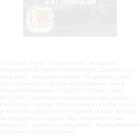
DOMICILIO!
YOGURT
HELADO
-
ENVIOS
A
DOMICILIO
La Opinion Online
-
Primera Plana
-
Pergamino -
EN
SEMANARIO EL TIEMPO PERGAMINO
-
Diario Nucleo
PERGAMINO
Pergamino
-
Pergamino Verdad
-
Pergamino Ciuda
d
-
BON
Diario Democracia - Noticias de Pergamino
-
Portal
Pergamino Facebook
-
CASOS POLICIALES -
ALFA
YOGURT
NOTICIAS – Estamos en donde querés estar
-
Canal 4
-
Pergamino - Noticias
-
Clima en Pergamino hoy: Cuál es
PERGAMINO
el pronóstico del tiempo
-
Pergamino Virtual - Noticias
-
de Pergamino y la region
-
Resultados Elecciones
ENVIOS
Pergamino
-
Dónde Voto Pergamino
-
Municipalidad de
A
Pergamino
-
Clima Pergamino
DOMICILIO