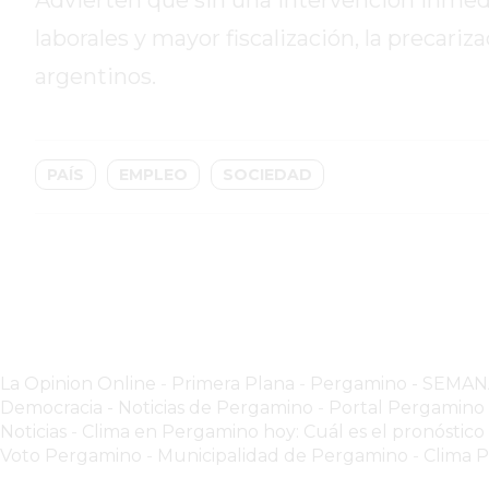
Advierten que sin una intervención inmed
GIMNASIO
PERGAMINO
laborales y mayor fiscalización, la precari
2026
argentinos.
GIMNASIOS
ABIERTOS
HOY
PAÍS
EMPLEO
SOCIEDAD
EN
PERGAMINO
GIMNASIO
EN
PERGAMINO
CON
PLANES
PERSONALIZADOS
La Opinion Online
-
Primera Plana
-
Pergamino - SEMA
Democracia - Noticias de Pergamino
-
Portal Pergamin
DÓNDE
Noticias
-
Clima en Pergamino hoy: Cuál es el pronóstico
HACER
Voto Pergamino
-
Municipalidad de Pergamino
-
Clima 
MUSCULACIÓN