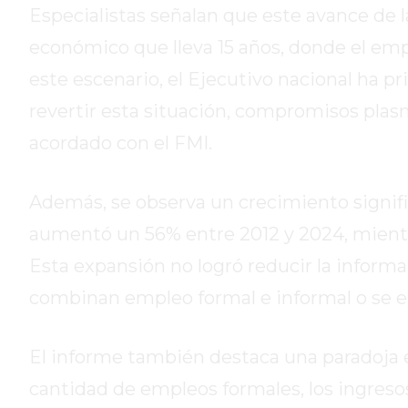
DE
Especialistas señalan que este avance de 
CAMPANA
económico que lleva 15 años, donde el em
EXALTACIÓN
este escenario, el Ejecutivo nacional ha p
DE
revertir esta situación, compromisos pla
LA
CRUZ
acordado con el FMI.
COLÓN
(BUENOS
Además, se observa un crecimiento signific
AIRES)
aumentó un 56% entre 2012 y 2024, mientr
RESULTADOS
DE
Esta expansión no logró reducir la inform
LOTERÍAS
combinan empleo formal e informal o se e
Y
QUINIELAS
DE
El informe también destaca una paradoja e
HOY
cantidad de empleos formales, los ingres
PERGAMINO