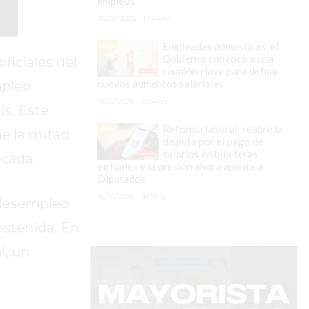
empleos
20/02/2026 - 12:44hs.
Empleadas domésticas: el
Gobierno convocó a una
ficiales del
reunión clave para definir
nuevos aumentos salariales
mpleo
19/02/2026 - 11:04hs.
ís. Este
Reforma laboral: reabre la
e la mitad
disputa por el pago de
salarios en billeteras
écada.
virtuales y la presión ahora apunta a
Diputados
16/02/2026 - 18:31hs.
 desempleo
ostenida. En
l, un