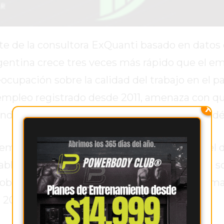
e de la consultora ExQuanti basado en datos o
gentina crece tres veces más rápido que el e
cupación sobre la calidad del trabajo en el pa
mpleo registrado desde 2011, amenaza con qu
X
ndiciones laborales precarias en la próxima d
 empleo se mantiene casi sin variaciones y el
bles, la informalidad laboral crece de forma s
población ocupada estaba en situación informa
 2035 si persisten las tendencias actuales.