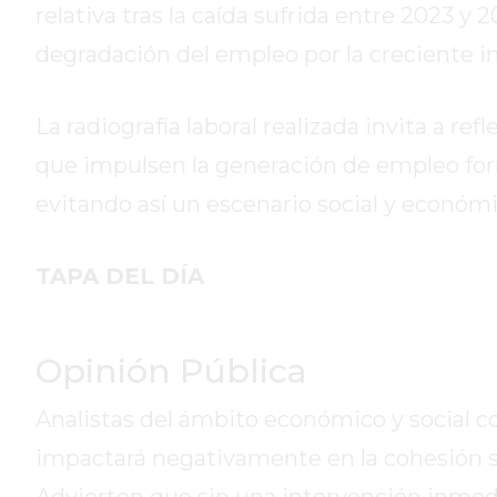
relativa tras la caída sufrida entre 2023 
HOY
degradación del empleo por la creciente i
EL
MEJOR
GIMNASIO
La radiografía laboral realizada invita a ref
DE
que impulsen la generación de empleo form
PERGAMINO
evitando así un escenario social y económ
ENTRENAMIENTOS
SPORTCLUB
VS.
TAPA DEL DÍA
POWERBODY
CLUB
EN
Opinión Pública
PERGAMINO
UNNOBA
Analistas del ámbito económico y social c
DESCUENTOS
impactará negativamente en la cohesión so
PRECIO