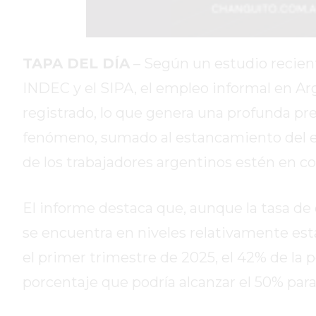
DIARIO
REPORTERO
DIARIO
TAPA DEL DÍA
– Según un estudio recient
DEPORTIVO
INDEC y el SIPA, el empleo informal en Ar
ROJAS
registrado, lo que genera una profunda preo
VIRTUAL
fenómeno, sumado al estancamiento del e
NOTICIAS
DE
de los trabajadores argentinos estén en co
ARRECIFES
ZÁRATE
El informe destaca que, aunque la tasa de
Y
CAMPANA
se encuentra en niveles relativamente esta
NOTICIAS
el primer trimestre de 2025, el 42% de la 
DE
porcentaje que podría alcanzar el 50% para
ZÁRATE
NOTICIAS