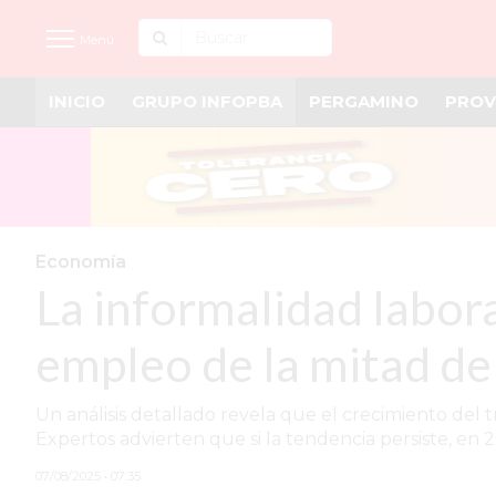
Menú
INICIO
GRUPO INFOPBA
PERGAMINO
PROV
INICIO
NOTICIAS RECIENTES
GRUPO INFOPBA
PERGAMINO
Economía
La informalidad labora
PROVINCIA
PAIS
empleo de la mitad de 
SAN NICOLÁS
Un análisis detallado revela que el crecimiento del t
ULTIMAS NOTICIAS
Expertos advierten que si la tendencia persiste, en 
FARMACIAS
07/08/2025 • 07:35