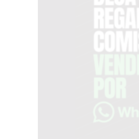
DEL
SITIO
PUBLICITÁ
EN
TAPA
DEL
DIA
DIARIO
NORTE
HOY
GRUPO
DE
MEDIOS
INFOPBA
NOTICIAS
DE
SALTO