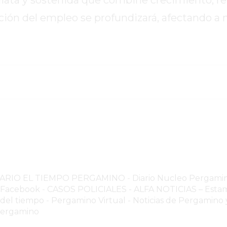
iata y sostenida que combine crecimiento, r
zación del empleo se profundizará, afectando a 
NARIO EL TIEMPO PERGAMINO
-
Diario Nucleo Pergami
o Facebook
-
CASOS POLICIALES -
ALFA NOTICIAS – Estam
 del tiempo
-
Pergamino Virtual - Noticias de Pergamino y
Pergamino