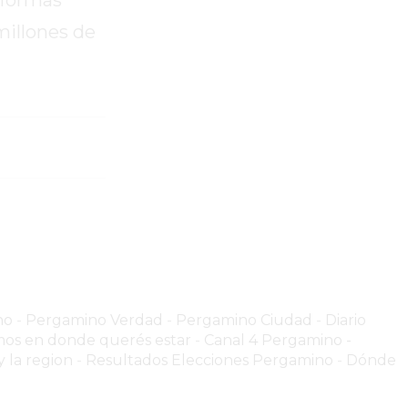
eformas
millones de
no
-
Pergamino Verdad
-
Pergamino Ciuda
d
-
Diario
os en donde querés estar
-
Canal 4 Pergamino -
 la region
-
Resultados Elecciones Pergamino
-
Dónde