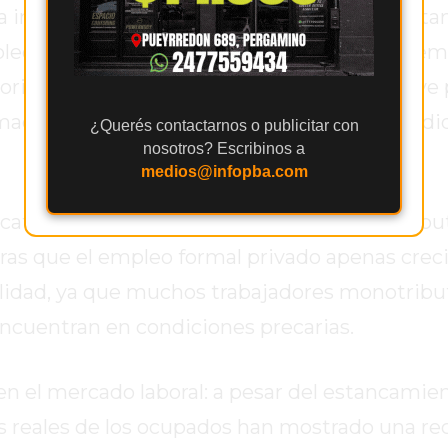
la informalidad ocurre en un contexto de est
pleo de calidad no crece pese al aumento dem
riorizado reformas laborales como un eje clave 
smados en el Programa de Facilidades Extendi
¿Querés contactarnos o publicitar con
nosotros? Escribinos a
medios@infopba.com
ativo del trabajo bajo la figura del monotribu
as que el empleo formal privado apenas creci
alidad, ya que muchos trabajadores monotribu
ncuentran en condiciones precarias.
n el mercado laboral: a pesar del estancamien
os reales de los ocupados han mostrado una re