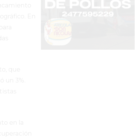
ancamiento
ográfico. En
para
das
to, que
ó un 3%.
tistas
to en la
cuperación