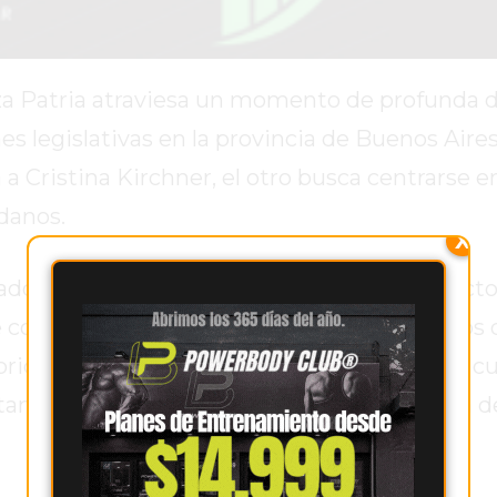
za Patria atraviesa un momento de profunda d
s legislativas en la provincia de Buenos Aires
a Cristina Kirchner, el otro busca centrarse e
danos.
X
evado a cada acto de campaña mensajes directo
 consideran su proscripción. Por su parte, los 
oridad debe ser hablarle al electorado sobre c
ando que la discusión se centre en la figura d