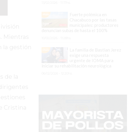
13/02/2026 - 11:17hs.
Fuerte polémica en
Chacabuco por las tasas
municipales: productores
ivisión
denuncian subas de hasta el 100%
. Mientras
10/02/2026 - 11:28hs.
n la gestión
La familia de Bastian Jerez
exige una respuesta
urgente de IOMA para
iniciar su rehabilitación neurológica
06/02/2026 - 12:20hs.
s de la
dirigentes
uestiones
e Cristina