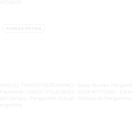
octubre.
FUERZA PATRIA
NARIO EL TIEMPO PERGAMINO
-
Diario Nucleo Pergami
o Facebook
-
CASOS POLICIALES -
ALFA NOTICIAS – Estam
 del tiempo
-
Pergamino Virtual - Noticias de Pergamino y
Pergamino