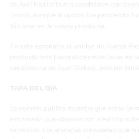
de Axel Kicillof busca candidatos con bue
HOY
Taiana, aunque la opción fue perdiendo fue
EL
MEJOR
Kirchner en la boleta provincial.
GIMNASIO
DE
En este escenario, la unidad de Fuerza Pa
PERGAMINO
profundizarse hasta el cierre de listas en 
ENTRENAMIENTOS
SPORTCLUB
candidatura de Juan Grabois, podrían tens
VS.
POWERBODY
TAPA DEL DÍA
CLUB
EN
PERGAMINO
La opinión pública muestra que estas tens
UNNOBA
electorado, que observa con atención si los
DESCUENTOS
simbólico. Los analistas consideran que la
PRECIO