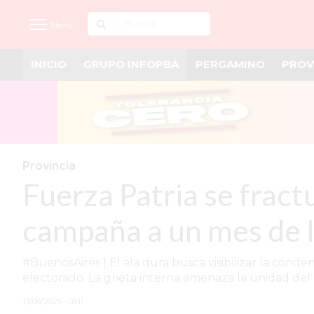
Menú
INICIO
GRUPO INFOPBA
PERGAMINO
PROV
INICIO
NOTICIAS RECIENTES
GRUPO INFOPBA
PERGAMINO
Provincia
Fuerza Patria se fract
PROVINCIA
PAIS
campaña a un mes de l
SAN NICOLÁS
#BuenosAires | El ala dura busca visibilizar la conde
ULTIMAS NOTICIAS
electorado. La grieta interna amenaza la unidad del
FARMACIAS
13/08/2025 • 08:11