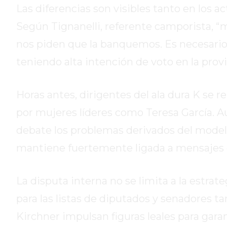
DE
Las diferencias son visibles tanto en los a
CAMPANA
Según Tignanelli, referente camporista, 
EXALTACIÓN
nos piden que la banquemos. Es necesario v
DE
teniendo alta intención de voto en la provi
LA
CRUZ
COLÓN
Horas antes, dirigentes del ala dura K se r
(BUENOS
por mujeres líderes como Teresa García. Au
AIRES)
debate los problemas derivados del modelo
RESULTADOS
DE
mantiene fuertemente ligada a mensajes d
LOTERÍAS
Y
La disputa interna no se limita a la estra
QUINIELAS
DE
para las listas de diputados y senadores 
HOY
Kirchner impulsan figuras leales para garan
PERGAMINO