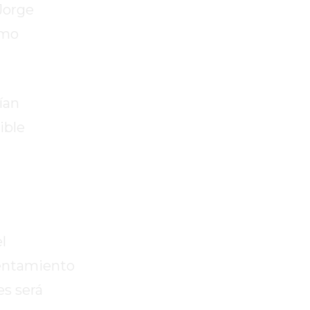
Jorge
imo
ían
ible
l
frentamiento
es será