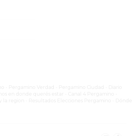
no
-
Pergamino Verdad
-
Pergamino Ciuda
d
-
Diario
os en donde querés estar
-
Canal 4 Pergamino -
 la region
-
Resultados Elecciones Pergamino
-
Dónde