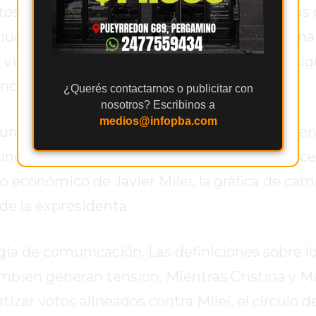
ctos públicos como en las reuniones a puertas 
“mucha gente nos pregunta cómo está Cristina
isibilizar eso, incluso estando proscripta, si
ncia”.
¿Querés contactarnos o publicitar con
nosotros? Escribinos a
medios@infopba.com
eunieron en la sede del Partido Justicialista, 
nque la intención declarada es poner en el ce
 económico de Javier Milei, la gráfica de ca
e la expresidenta.
tegia de comunicación. Las definiciones sobre 
también generan tensión. Mientras Cristina y 
tizar votos alineados contra Milei, el círculo d