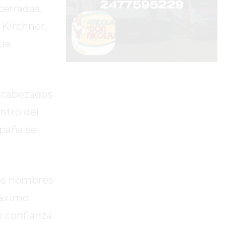
cerradas.
 Kirchner,
gue
encabezados
ntro del
mpaña se
los nombres
Máximo
e confianza