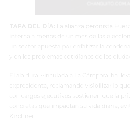
DIARIO
REPORTERO
DIARIO
TAPA DEL DÍA:
La alianza peronista Fuer
DEPORTIVO
interna a menos de un mes de las eleccione
ROJAS
un sector apuesta por enfatizar la condena 
VIRTUAL
y en los problemas cotidianos de los ciuda
NOTICIAS
DE
ARRECIFES
El ala dura, vinculada a La Cámpora, ha ll
ZÁRATE
expresidenta, reclamando visibilizar lo que
Y
CAMPANA
con cargos ejecutivos sostienen que la pri
NOTICIAS
concretas que impactan su vida diaria, evit
DE
Kirchner.
ZÁRATE
NOTICIAS