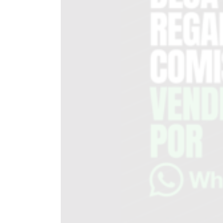
DEL
SITIO
PUBLICITÁ
EN
TAPA
DEL
DIA
DIARIO
NORTE
HOY
GRUPO
DE
MEDIOS
INFOPBA
NOTICIAS
DE
SALTO