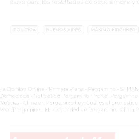
GIMNASIO
clave para los resultados de septiembre y 
PERGAMINO
2026
GIMNASIOS
POLÍTICA
BUENOS AIRES
MÁXIMO KIRCHNER
ABIERTOS
HOY
EN
PERGAMINO
GIMNASIO
EN
PERGAMINO
La Opinion Online
-
Primera Plana
-
Pergamino - SEMA
CON
Democracia - Noticias de Pergamino
-
Portal Pergamin
PLANES
Noticias
-
Clima en Pergamino hoy: Cuál es el pronóstico
PERSONALIZADOS
Voto Pergamino
-
Municipalidad de Pergamino
-
Clima 
DÓNDE
HACER
MUSCULACIÓN