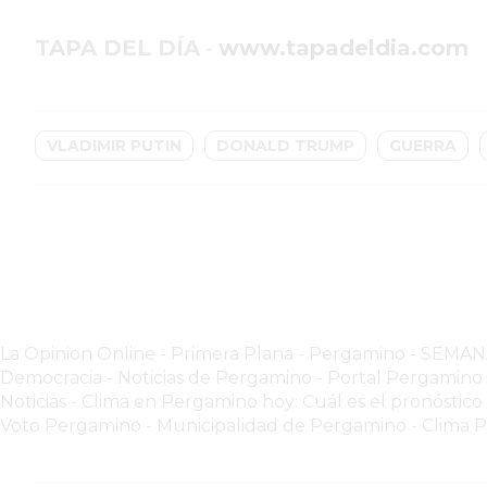
GIMNASIO
PERGAMINO
TAPA DEL DÍA
-
www.tapadeldia.com
2026
GIMNASIOS
ABIERTOS
VLADIMIR PUTIN
DONALD TRUMP
GUERRA
HOY
EN
PERGAMINO
GIMNASIO
EN
PERGAMINO
CON
PLANES
La Opinion Online
-
Primera Plana
-
Pergamino - SEMA
PERSONALIZADOS
Democracia - Noticias de Pergamino
-
Portal Pergamin
Noticias
-
Clima en Pergamino hoy: Cuál es el pronóstico
DÓNDE
Voto Pergamino
-
Municipalidad de Pergamino
-
Clima 
HACER
MUSCULACIÓN