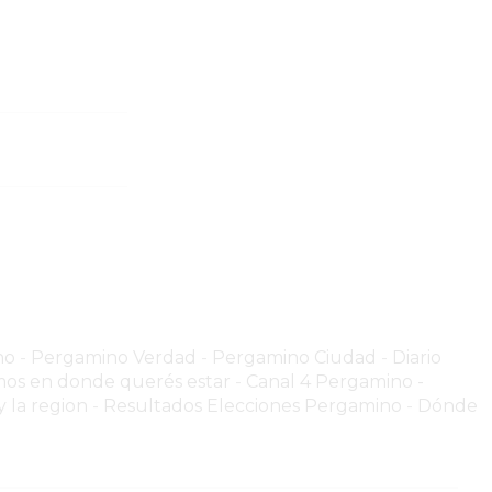
no
-
Pergamino Verdad
-
Pergamino Ciuda
d
-
Diario
os en donde querés estar
-
Canal 4 Pergamino -
 la region
-
Resultados Elecciones Pergamino
-
Dónde