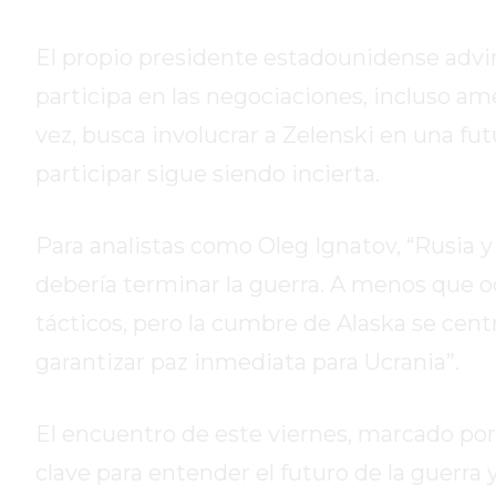
HOY
EL
El propio presidente estadounidense advir
MEJOR
participa en las negociaciones, incluso am
GIMNASIO
vez, busca involucrar a Zelenski en una fu
DE
PERGAMINO
participar sigue siendo incierta.
ENTRENAMIENTOS
SPORTCLUB
Para analistas como Oleg Ignatov, “Rusia
VS.
debería terminar la guerra. A menos que 
POWERBODY
CLUB
tácticos, pero la cumbre de Alaska se cent
EN
garantizar paz inmediata para Ucrania”.
PERGAMINO
UNNOBA
El encuentro de este viernes, marcado por l
DESCUENTOS
clave para entender el futuro de la guerra 
PRECIO