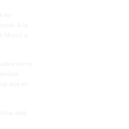
a no
usos. A la
de Moscú a
 sobre cómo
romisos
rump que en
tica, será