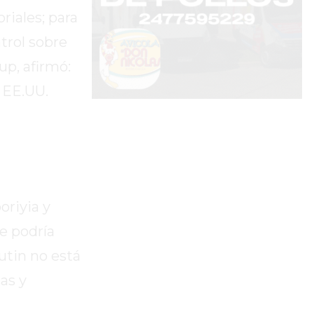
riales; para
trol sobre
up, afirmó:
 EE.UU.
oriyia y
e podría
utin no está
as y