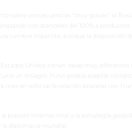
tió sobre consecuencias “muy graves” si Rusi
enazando con aranceles del 100% a productos r
tura cumbre tripartita, aunque la disposición 
 y Estados Unidos tienen ideas muy diferentes
ocurra un milagro, Putin podría aceptar comp
ra más en reforzar la relación bilateral con T
a presión internacional y la estrategia geopolí
y la diplomacia mundial.