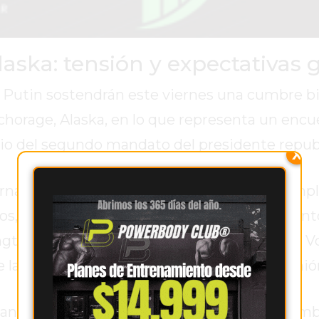
ka: tensión y expectativas 
Putin sostendrán este viernes una cumbre bil
horage, Alaska, en lo que representa un encu
icio del segundo mandato del presidente repub
X
ernacional delicado: la guerra en Ucrania cump
peos, observa con desconfianza cualquier intent
gton. La ausencia del presidente ucraniano V
e la OTAN, subraya la complejidad de la reunió
andatarios son distintos. Para Trump, la cum