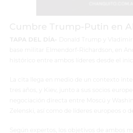
DIARIO
REPORTERO
Cumbre Trump-Putin en Alas
DIARIO
DEPORTIVO
TAPA DEL DÍA-
Donald Trump y Vladimir 
ROJAS
VIRTUAL
base militar Elmendorf-Richardson, en Anc
NOTICIAS
histórico entre ambos líderes desde el in
DE
ARRECIFES
La cita llega en medio de un contexto int
ZÁRATE
Y
tres años, y Kiev, junto a sus socios euro
CAMPANA
negociación directa entre Moscú y Washin
NOTICIAS
Zelenski, así como de líderes europeos o d
DE
ZÁRATE
Según expertos, los objetivos de ambos m
NOTICIAS