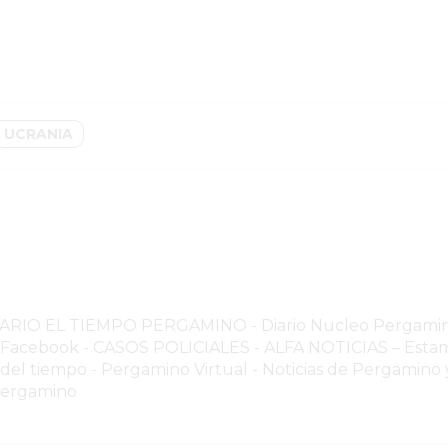
UCRANIA
NARIO EL TIEMPO PERGAMINO
-
Diario Nucleo Pergami
o Facebook
-
CASOS POLICIALES -
ALFA NOTICIAS – Estam
 del tiempo
-
Pergamino Virtual - Noticias de Pergamino y
Pergamino