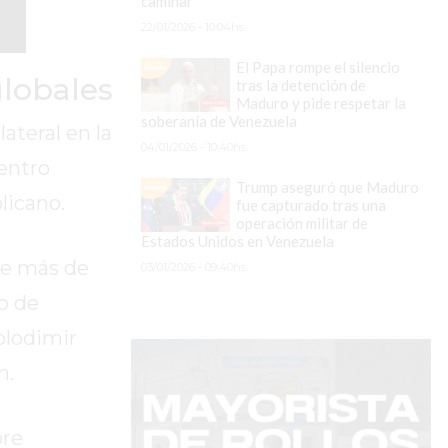
caminar
22/01/2026 - 10:04hs.
El Papa rompe el silencio
globales
tras la detención de
Maduro y pide respetar la
soberanía de Venezuela
ateral en la
04/01/2026 - 10:40hs.
entro
Trump aseguró que Maduro
licano.
fue capturado tras una
operación militar de
Estados Unidos en Venezuela
le más de
03/01/2026 - 09:40hs.
o de
olodimir
n.
bre