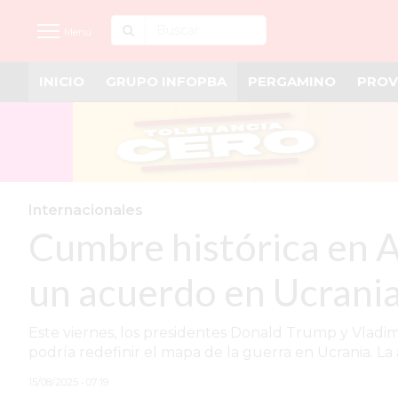
Menú
INICIO
GRUPO INFOPBA
PERGAMINO
PROV
INICIO
NOTICIAS RECIENTES
GRUPO INFOPBA
PERGAMINO
Internacionales
Cumbre histórica en A
PROVINCIA
PAIS
un acuerdo en Ucrani
SAN NICOLÁS
Este viernes, los presidentes Donald Trump y Vladi
ULTIMAS NOTICIAS
podría redefinir el mapa de la guerra en Ucrania. La
FARMACIAS
15/08/2025 • 07:19