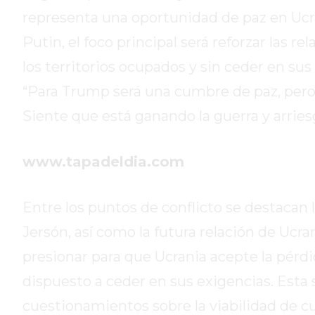
DE
representa una oportunidad de paz en Ucrani
CAMPANA
Putin, el foco principal será reforzar las
EXALTACIÓN
los territorios ocupados y sin ceder en sus
DE
LA
“Para Trump será una cumbre de paz, pero 
CRUZ
Siente que está ganando la guerra y arrie
COLÓN
(BUENOS
www.tapadeldia.com
AIRES)
RESULTADOS
DE
Entre los puntos de conflicto se destacan 
LOTERÍAS
Jersón, así como la futura relación de Ucr
Y
QUINIELAS
presionar para que Ucrania acepte la pérdi
DE
dispuesto a ceder en sus exigencias. Esta 
HOY
cuestionamientos sobre la viabilidad de c
PERGAMINO