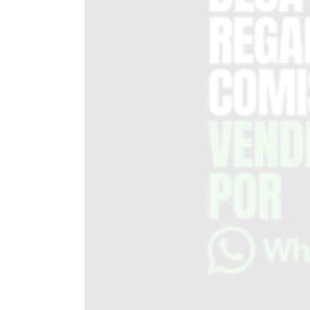
DEL
SITIO
PUBLICITÁ
EN
TAPA
DEL
DIA
DIARIO
NORTE
HOY
GRUPO
DE
MEDIOS
INFOPBA
NOTICIAS
DE
SALTO