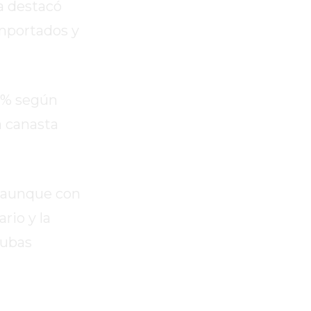
ra destacó
importados y
,8% según
a canasta
, aunque con
rio y la
subas