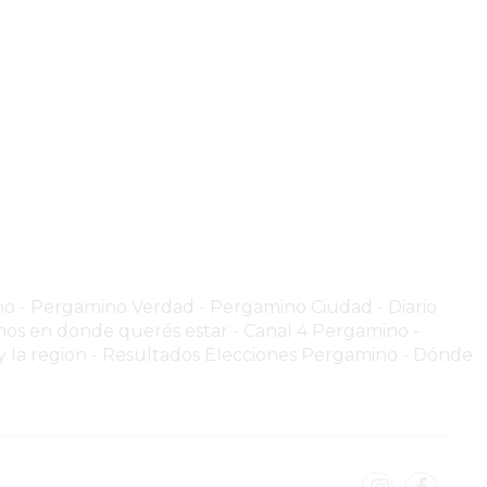
no
-
Pergamino Verdad
-
Pergamino Ciuda
d
-
Diario
os en donde querés estar
-
Canal 4 Pergamino -
 la region
-
Resultados Elecciones Pergamino
-
Dónde