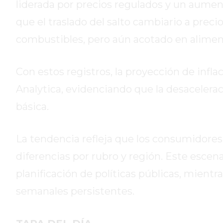
liderada por precios regulados y un aument
HOY
que el traslado del salto cambiario a pre
EL
MEJOR
combustibles, pero aún acotado en alimen
GIMNASIO
DE
Con estos registros, la proyección de infla
PERGAMINO
Analytica, evidenciando que la desaceleraci
ENTRENAMIENTOS
SPORTCLUB
básica.
VS.
POWERBODY
La tendencia refleja que los consumidor
CLUB
diferencias por rubro y región. Este escenar
EN
PERGAMINO
planificación de políticas públicas, mient
UNNOBA
semanales persistentes.
DESCUENTOS
PRECIO