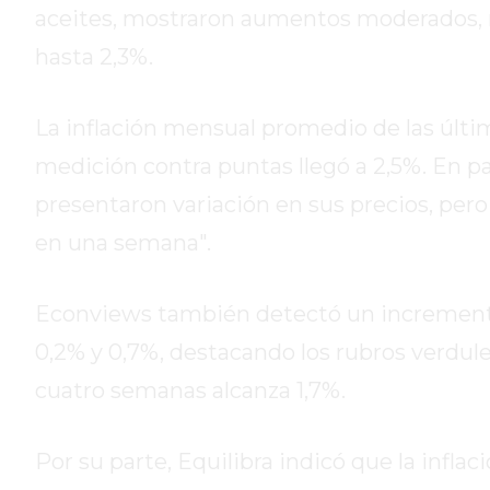
DE
aceites, mostraron aumentos moderados, m
CAMPANA
hasta 2,3%.
EXALTACIÓN
DE
La inflación mensual promedio de las últi
LA
CRUZ
medición contra puntas llegó a 2,5%. En pa
COLÓN
presentaron variación en sus precios, per
(BUENOS
en una semana".
AIRES)
RESULTADOS
DE
Econviews también detectó un incremento
LOTERÍAS
0,2% y 0,7%, destacando los rubros verduler
Y
cuatro semanas alcanza 1,7%.
QUINIELAS
DE
HOY
Por su parte, Equilibra indicó que la infla
PERGAMINO