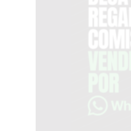
DEL
SITIO
PUBLICITÁ
EN
TAPA
DEL
DIA
DIARIO
NORTE
HOY
GRUPO
DE
MEDIOS
INFOPBA
NOTICIAS
DE
SALTO