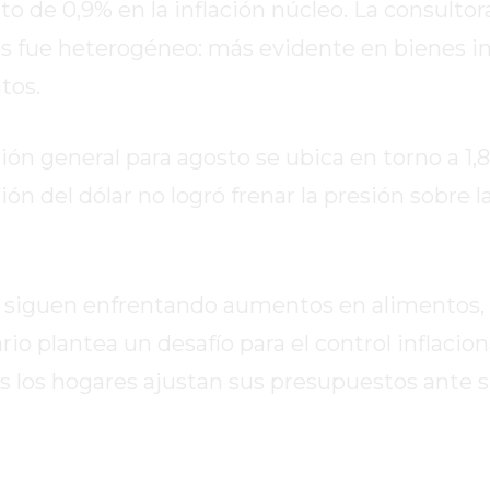
o de 0,9% en la inflación núcleo. La consulto
cios fue heterogéneo: más evidente en bienes 
tos.
ción general para agosto se ubica en torno a 1
ón del dólar no logró frenar la presión sobre l
es siguen enfrentando aumentos en alimentos
io plantea un desafío para el control inflaciona
ras los hogares ajustan sus presupuestos ante 