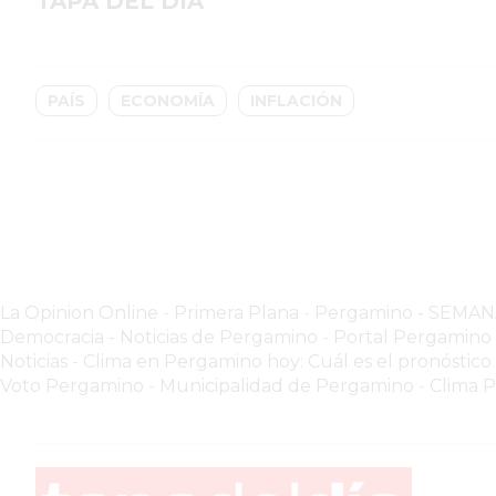
TAPA DEL DÍA
GIMNASIO
PERGAMINO
2026
GIMNASIOS
PAÍS
ECONOMÍA
INFLACIÓN
ABIERTOS
HOY
EN
PERGAMINO
GIMNASIO
EN
PERGAMINO
La Opinion Online
-
Primera Plana
-
Pergamino - SEMA
CON
Democracia - Noticias de Pergamino
-
Portal Pergamin
PLANES
Noticias
-
Clima en Pergamino hoy: Cuál es el pronóstico
PERSONALIZADOS
Voto Pergamino
-
Municipalidad de Pergamino
-
Clima 
DÓNDE
HACER
MUSCULACIÓN