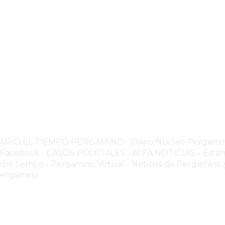
NARIO EL TIEMPO PERGAMINO
-
Diario Nucleo Pergami
o Facebook
-
CASOS POLICIALES -
ALFA NOTICIAS – Estam
 del tiempo
-
Pergamino Virtual - Noticias de Pergamino y
Pergamino