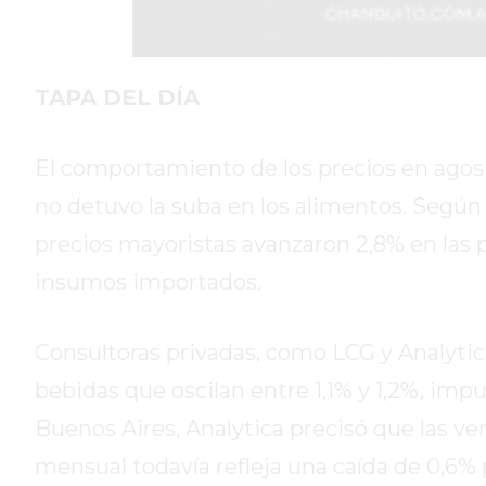
DIARIO
REPORTERO
DIARIO
TAPA DEL DÍA
DEPORTIVO
ROJAS
El comportamiento de los precios en agosto
VIRTUAL
no detuvo la suba en los alimentos. Según 
NOTICIAS
DE
precios mayoristas avanzaron 2,8% en las 
ARRECIFES
insumos importados.
ZÁRATE
Y
Consultoras privadas, como LCG y Analyti
CAMPANA
NOTICIAS
bebidas que oscilan entre 1,1% y 1,2%, impu
DE
Buenos Aires, Analytica precisó que las v
ZÁRATE
mensual todavía refleja una caída de 0,6% 
NOTICIAS