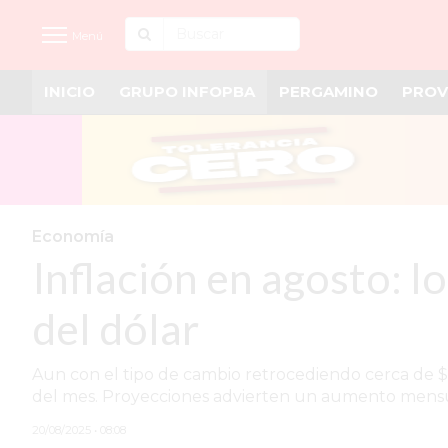
Menú
INICIO
GRUPO INFOPBA
PERGAMINO
PROV
INICIO
NOTICIAS RECIENTES
GRUPO INFOPBA
PERGAMINO
Economía
Inflación en agosto: l
PROVINCIA
PAIS
del dólar
SAN NICOLÁS
Aun con el tipo de cambio retrocediendo cerca de $1
ULTIMAS NOTICIAS
del mes. Proyecciones advierten un aumento mensu
FARMACIAS
20/08/2025 • 08:08