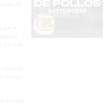
 bajas de
 que la
evada no
e 12% a 9%
 subas del
as últimas
e del 1,0%,