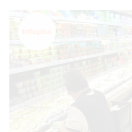
TEMAS DESTACADOS
PERGAMINO
MUNICIPALIDAD
SUBE
TEATRO SAN MARTÍN
SEMANA MUNDIAL DE LA
LACTANCIA
CUD
SECRETARÍA DE SALUD DE
LA MUNICIPALIDAD DE
PERGAMINO