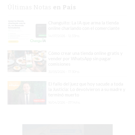
GRATIS
Últimas Notas
en Pais
BON
YOGURT
Changuito: La IA que arma la tienda
online charlando con el comerciante
-
14/07/2026 - 12:33hs.
YOGURTERIA
EN
PERGAMINO
Cómo crear una tienda online gratis y
vender por WhatsApp sin pagar
LA
comisiones
ALTERNATIVA
30/05/2026 - 17:30hs.
A
El fallo del juez que hoy sacude a toda
TIENDA
la Justicia: Lo devolvieron a su madre y
NUBE
terminó muerto
Y
16/04/2026 - 07:14hs.
SHOPIFY:
CÓMO
CHANGUITO.COM.AR
DEMOCRATIZA