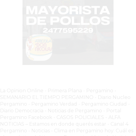
EL
COMERCIO
POR
WHATSAPP
CATÁLOGO
DE
WHATSAPP
ONLINE
EN
PERGAMINO:
LA
La Opinion Online
-
Primera Plana
-
Pergamino -
ALTERNATIVA
SEMANARIO EL TIEMPO PERGAMINO
-
Diario Nucleo
PARA
Pergamino
-
Pergamino Verdad
-
Pergamino Ciuda
d
-
QUE
Diario Democracia - Noticias de Pergamino
-
Portal
LOS
Pergamino Facebook
-
CASOS POLICIALES -
ALFA
NOTICIAS – Estamos en donde querés estar
-
Canal 4
COMERCIOS
Pergamino - Noticias
-
Clima en Pergamino hoy: Cuál es
VENDAN