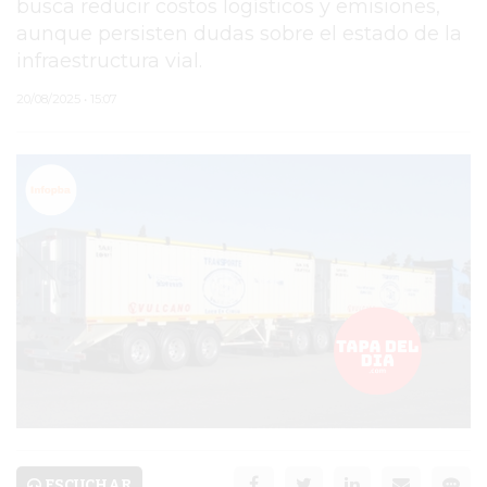
busca reducir costos logísticos y emisiones,
aunque persisten dudas sobre el estado de la
PERGAMINO
infraestructura vial.
ARBOLADO PÚBLICO
20/08/2025 • 15:07
PLAN DE FORESTACIÓN
2026
SUBE
CUD
PASE LIBRE
MULTIMODAL
POLICIALES
SERVICIOS
ESCUCHAR