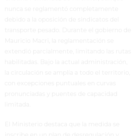
DE
nunca se reglamentó completamente
LA
debido a la oposición de sindicatos del
CRUZ
transporte pesado. Durante el gobierno de
COLÓN
(BUENOS
Mauricio Macri, la reglamentación se
AIRES)
extendió parcialmente, limitando las rutas
RESULTADOS
habilitadas. Bajo la actual administración,
DE
LOTERÍAS
la circulación se amplía a todo el territorio,
Y
con excepciones puntuales en curvas
QUINIELAS
pronunciadas y puentes de capacidad
DE
HOY
limitada.
PERGAMINO
HOY
El Ministerio destaca que la medida se
EL
inscribe en un plan de desregulación y
MEJOR