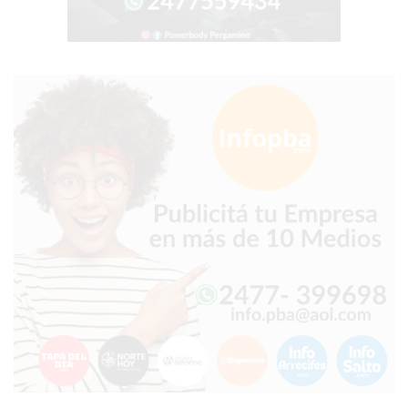
COMPRAR
PROTEÍNA
EN
PERGAMINO?
POWERBODY
NUTRITION:
LA
TIENDA
DE
SUPLEMENTOS
DEPORTIVOS
LÍDER
EN
PERGAMINO
CREAR
TIENDA
ONLINE