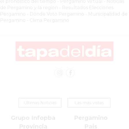
el pronóstico del tiempo
-
Pergamino Virtual - Noticias
SIN
de Pergamino y la region
-
Resultados Elecciones
PAGAR
Pergamino
-
Dónde Voto Pergamino
-
Municipalidad de
COMISIONES
Pergamino
-
Clima Pergamino
CÓMO
CREAR
UNA
TIENDA
ONLINE
EN
PERGAMINO
TIENDA
ONLINE
EN
Ultimas Noticias
Las más vistas
ROSARIO:
CADA
Grupo Infopba
Pergamino
VEZ
MÁS
Provincia
Pais