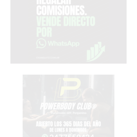
EN
PERGAMINO
CON
BUENOS
PROFESORES
GIMNASIO
PERGAMINO
SUPLEMENTOS
DEPORTIVOS
EN
PERGAMINO
¿DÓNDE
COMPRAR
CREATINA
EN
PERGAMINO?
¿DÓNDE