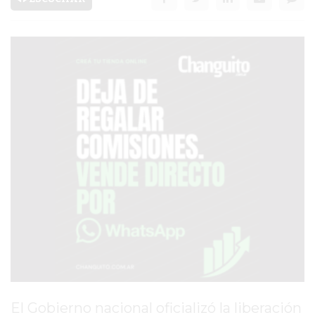
PRONÓSTICO
AVISOS FÚNEBRES
AYUDA
TÉRMINOS
Y
CONDICIONES
POLÍTICAS
DE
PRIVACIDAD
MAPA
DEL
SITIO
El Gobierno nacional oficializó la liberación
PUBLICITÁ