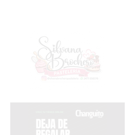
GIMNASIO
DE
PERGAMINO
OPINIONES
GIMNASIO
CERCA
DE
MI
¿CUÁL
ES
EL
GIMNASIO
MÁS
MODERNO
DE
PERGAMINO?
GIMNASIO