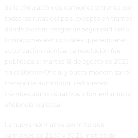
EN
de la circulación de camiones bitrenes por
TAPA
todas las rutas del país, excepto en tramos
DEL
donde existan riesgos de seguridad vial o
DIA
limitaciones estructurales que requieran
DIARIO
NORTE
autorización técnica. La resolución fue
HOY
publicada el martes 18 de agosto de 2025
GRUPO
en el Boletín Oficial y busca modernizar el
DE
MEDIOS
transporte automotor, reduciendo
INFOPBA
trámites administrativos y fomentando la
NOTICIAS
eficiencia logística.
DE
SALTO
DIARIO
La nueva normativa permite que
REPORTERO
camiones de 25,50 y 30,25 metros de