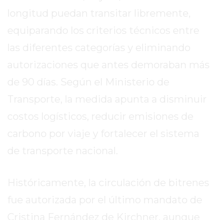
DIARIO
longitud puedan transitar libremente,
DEPORTIVO
ROJAS
equiparando los criterios técnicos entre
VIRTUAL
las diferentes categorías y eliminando
NOTICIAS
autorizaciones que antes demoraban más
DE
de 90 días. Según el Ministerio de
ARRECIFES
ZÁRATE
Transporte, la medida apunta a disminuir
Y
costos logísticos, reducir emisiones de
CAMPANA
carbono por viaje y fortalecer el sistema
NOTICIAS
DE
de transporte nacional.
ZÁRATE
NOTICIAS
Históricamente, la circulación de bitrenes
DE
fue autorizada por el último mandato de
CAMPANA
EXALTACIÓN
Cristina Fernández de Kirchner, aunque