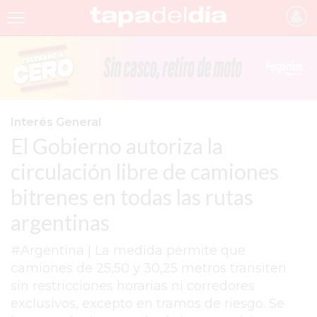
INICIO
NOTICIAS RECIENTES
GRUPO INFOPBA
Interés General
El Gobierno autoriza la
PERGAMINO
circulación libre de camiones
PROVINCIA
bitrenes en todas las rutas
PAIS
argentinas
SAN NICOLÁS
#Argentina | La medida permite que
ULTIMAS NOTICIAS
camiones de 25,50 y 30,25 metros transiten
FARMACIAS
sin restricciones horarias ni corredores
exclusivos, excepto en tramos de riesgo. Se
TEMAS DESTACADOS