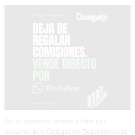
SERVICIOS
PRONÓSTICO
AVISOS FÚNEBRES
AYUDA
TÉRMINOS
Y
CONDICIONES
POLÍTICAS
DE
PRIVACIDAD
En un operativo llevado a cabo por
MAPA
DEL
personal de la
Delegación Departamental