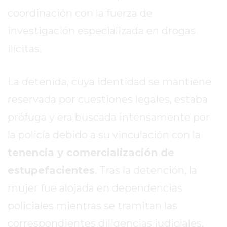
REPORTERO
coordinación con la fuerza de
DIARIO
investigación especializada en drogas
DEPORTIVO
ilícitas.
ROJAS
VIRTUAL
NOTICIAS
La detenida, cuya identidad se mantiene
DE
reservada por cuestiones legales, estaba
ARRECIFES
prófuga y era buscada intensamente por
ZÁRATE
Y
la policía debido a su vinculación con la
CAMPANA
tenencia y comercialización de
NOTICIAS
estupefacientes
. Tras la detención, la
DE
ZÁRATE
mujer fue alojada en dependencias
NOTICIAS
policiales mientras se tramitan las
DE
correspondientes diligencias judiciales.
CAMPANA