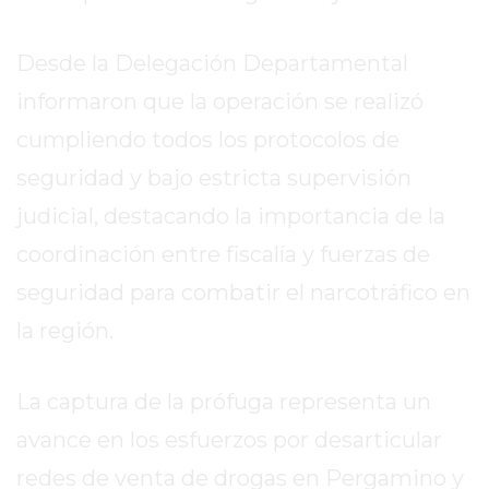
EXALTACIÓN
Desde la Delegación Departamental
DE
LA
informaron que la operación se realizó
CRUZ
cumpliendo todos los protocolos de
COLÓN
seguridad y bajo estricta supervisión
(BUENOS
AIRES)
judicial, destacando la importancia de la
RESULTADOS
coordinación entre fiscalía y fuerzas de
DE
seguridad para combatir el narcotráfico en
LOTERÍAS
Y
la región.
QUINIELAS
DE
La captura de la prófuga representa un
HOY
avance en los esfuerzos por desarticular
PERGAMINO
HOY
redes de venta de drogas en Pergamino y