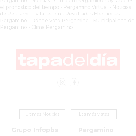
Pergamino - Noticias
-
Clima en Pergamino hoy: Cuál es
COMERCIOS
el pronóstico del tiempo
-
Pergamino Virtual - Noticias
VENDAN
de Pergamino y la region
-
Resultados Elecciones
SIN
Pergamino
-
Dónde Voto Pergamino
-
Municipalidad de
PAGAR
Pergamino
-
Clima Pergamino
COMISIONES
CÓMO
CREAR
UNA
TIENDA
ONLINE
EN
PERGAMINO
TIENDA
ONLINE
EN
Ultimas Noticias
Las más vistas
ROSARIO:
CADA
Grupo Infopba
Pergamino