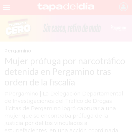
INICIO
NOTICIAS RECIENTES
GRUPO INFOPBA
Pergamino
Mujer prófuga por narcotráfico
PERGAMINO
detenida en Pergamino tras
PROVINCIA
orden de la fiscalía
PAIS
#Pergamino | La Delegación Departamental
SAN NICOLÁS
de Investigaciones del Tráfico de Drogas
ULTIMAS NOTICIAS
Ilícitas de Pergamino logró capturar a una
mujer que se encontraba prófuga de la
FARMACIAS
justicia por delitos vinculados a
TEMAS DESTACADOS
estupefacientes, en una acción coordinada