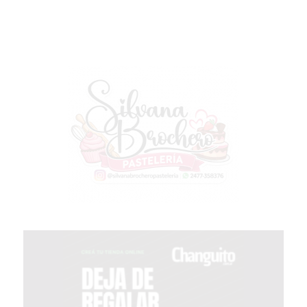
MEJOR
GIMNASIO
DE
PERGAMINO
OPINIONES
GIMNASIO
CERCA
DE
MI
¿CUÁL
ES
EL
GIMNASIO
MÁS
MODERNO
DE
PERGAMINO?