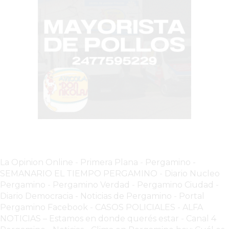
CHANGUITO.COM.AR
DEMOCRATIZA
EL
COMERCIO
POR
WHATSAPP
CATÁLOGO
DE
WHATSAPP
ONLINE
EN
PERGAMINO:
La Opinion Online
-
Primera Plana
-
Pergamino -
LA
SEMANARIO EL TIEMPO PERGAMINO
-
Diario Nucleo
ALTERNATIVA
Pergamino
-
Pergamino Verdad
-
Pergamino Ciuda
d
-
PARA
Diario Democracia - Noticias de Pergamino
-
Portal
QUE
Pergamino Facebook
-
CASOS POLICIALES -
ALFA
LOS
NOTICIAS – Estamos en donde querés estar
-
Canal 4