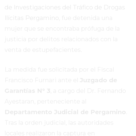
SITIO
de Investigaciones del Tráfico de Drogas
PUBLICITÁ
Ilícitas Pergamino
, fue detenida una
EN
TAPA
mujer que se encontraba prófuga de la
DEL
justicia por delitos relacionados con la
DIA
venta de estupefacientes.
DIARIO
NORTE
HOY
La medida fue solicitada por el Fiscal
GRUPO
Francisco Furnari ante el
Juzgado de
DE
Garantías N° 3
, a cargo del Dr. Fernando
MEDIOS
INFOPBA
Ayestaran, perteneciente al
NOTICIAS
Departamento Judicial de Pergamino
.
DE
Tras la orden judicial, las autoridades
SALTO
locales realizaron la captura en
DIARIO