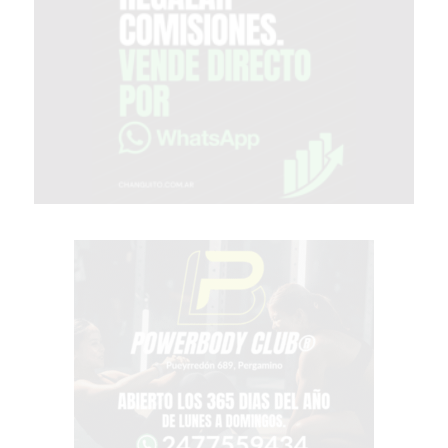
GIMNASIO
EN
PERGAMINO
CON
BUENOS
PROFESORES
GIMNASIO
PERGAMINO
SUPLEMENTOS
DEPORTIVOS
EN
PERGAMINO
¿DÓNDE
COMPRAR
CREATINA
EN