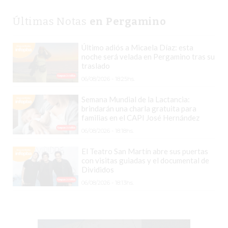
TIENDA
ONLINE
Últimas Notas
en Pergamino
GRATIS
BON
Último adiós a Micaela Díaz: esta
noche será velada en Pergamino tras su
YOGURT
traslado
-
06/08/2026 - 18:25hs.
YOGURTERIA
EN
Semana Mundial de la Lactancia:
brindarán una charla gratuita para
PERGAMINO
familias en el CAPI José Hernández
LA
06/08/2026 - 18:18hs.
ALTERNATIVA
A
El Teatro San Martín abre sus puertas
con visitas guiadas y el documental de
TIENDA
Divididos
NUBE
06/08/2026 - 18:13hs.
Y
SHOPIFY:
CÓMO