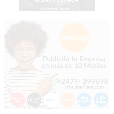
PERGAMINO?
¿DÓNDE
COMPRAR
PROTEÍNA
EN
PERGAMINO?
POWERBODY
NUTRITION:
LA
TIENDA
DE
SUPLEMENTOS
DEPORTIVOS
LÍDER
EN
PERGAMINO
CREAR