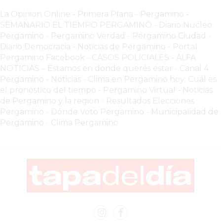
DETALLE
La Opinion Online
-
Primera Plana
-
Pergamino -
QUE
SEMANARIO EL TIEMPO PERGAMINO
-
Diario Nucleo
Pergamino
-
Pergamino Verdad
-
Pergamino Ciuda
d
-
SEPARA
Diario Democracia - Noticias de Pergamino
-
Portal
A
Pergamino Facebook
-
CASOS POLICIALES -
ALFA
LOS
NOTICIAS – Estamos en donde querés estar
-
Canal 4
COMERCIOS
Pergamino - Noticias
-
Clima en Pergamino hoy: Cuál es
QUE
el pronóstico del tiempo
-
Pergamino Virtual - Noticias
de Pergamino y la region
-
Resultados Elecciones
CRECEN
Pergamino
-
Dónde Voto Pergamino
-
Municipalidad de
DE
Pergamino
-
Clima Pergamino
LOS
QUE
SE
QUEDAN
ATRÁS
LO
QUE
ESTÁN