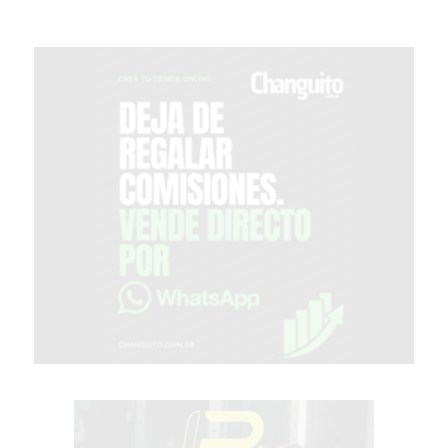
DOMICILIO!
YOGURT
HELADO
-
ENVIOS
A
DOMICILIO
EN
PERGAMINO
BON
YOGURT
-
PERGAMINO
-
ENVIOS
A
DOMICILIO