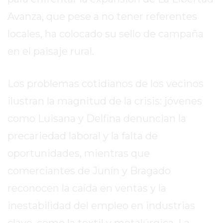
2026
Avanza, que pese a no tener referentes
GIMNASIOS
locales, ha colocado su sello de campaña
ABIERTOS
HOY
en el paisaje rural.
EN
PERGAMINO
Los problemas cotidianos de los vecinos
GIMNASIO
ilustran la magnitud de la crisis: jóvenes
EN
PERGAMINO
como Luisana y Delfina denuncian la
CON
precariedad laboral y la falta de
PLANES
oportunidades, mientras que
PERSONALIZADOS
DÓNDE
comerciantes de Junín y Bragado
HACER
reconocen la caída en ventas y la
MUSCULACIÓN
inestabilidad del empleo en industrias
EN
PERGAMINO