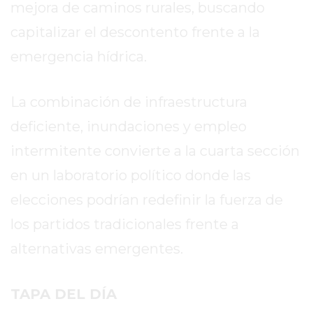
VEZ
mejora de caminos rurales, buscando
MÁS
capitalizar el descontento frente a la
COMERCIOS
emergencia hídrica.
VENDEN
POR
WHATSAPP
La combinación de infraestructura
SIN
deficiente, inundaciones y empleo
PAGAR
COMISIONES
intermitente convierte a la cuarta sección
POR
en un laboratorio político donde las
PEDIDO
elecciones podrían redefinir la fuerza de
MÜNNA
GELATERIA
los partidos tradicionales frente a
A
alternativas emergentes.
DOMICILIO
-
TAPA DEL DÍA
PEDIR
ONLINE