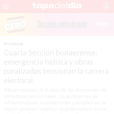
INICIO
NOTICIAS RECIENTES
GRUPO INFOPBA
Provincia
Cuarta Sección bonaerense:
PERGAMINO
emergencia hídrica y obras
PROVINCIA
paralizadas tensionan la carrera
PAIS
electoral
SAN NICOLÁS
#BuenosAires | A 15 días de las elecciones de
ULTIMAS NOTICIAS
senadores provinciales, los problemas de
FARMACIAS
infraestructura, inundaciones y empleo en la
región podrían redefinir la polarización entre
TEMAS DESTACADOS