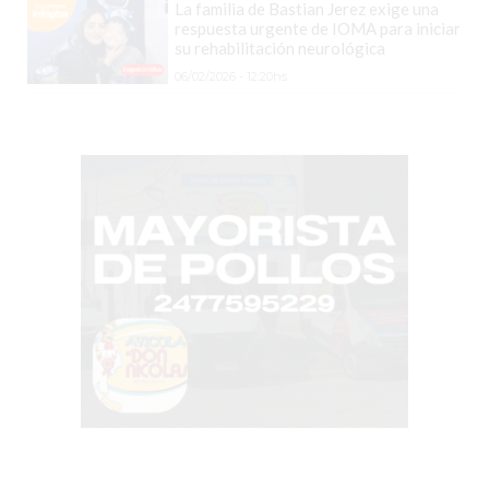
La familia de Bastian Jerez exige una
Y
respuesta urgente de IOMA para iniciar
su rehabilitación neurológica
YA
06/02/2026 - 12:20hs.
LES
CUESTA
CLIENTES
POR
QUÉ
VENDER
SOLO
POR
WHATSAPP
PUEDE
ESTAR
FRENANDO
TU
NEGOCIO
EL