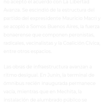
no aceptó el acuerdo con La Libertad
CHANGUITO.COM.AR
DEMOCRATIZA
Avanza. Se escindió de la estructura del
EL
partido del expresidente Mauricio Macri y
COMERCIO
POR
se acopló a Somos Buenos Aires, la fuerza
WHATSAPP
bonaerense que componen peronistas,
CATÁLOGO
radicales, vecinalistas y la Coalición Cívica,
DE
entre otros espacios.
WHATSAPP
ONLINE
EN
Las obras de infraestructura avanzan a
PERGAMINO:
ritmo desigual. En Junín, la terminal de
LA
ALTERNATIVA
ómnibus recién inaugurada permanece
PARA
vacía, mientras que en Mechita, la
QUE
instalación de alumbrado público se
LOS