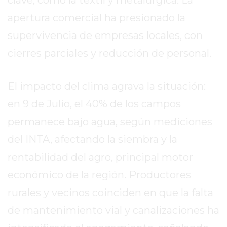
clave, como la textil y metalúrgica. La
MEJOR
apertura comercial ha presionado la
GIMNASIO
supervivencia de empresas locales, con
DE
PERGAMINO
cierres parciales y reducción de personal.
OPINIONES
GIMNASIO
El impacto del clima agrava la situación:
CERCA
en 9 de Julio, el 40% de los campos
DE
MI
permanece bajo agua, según mediciones
¿CUÁL
del INTA, afectando la siembra y la
ES
rentabilidad del agro, principal motor
EL
GIMNASIO
económico de la región. Productores
MÁS
rurales y vecinos coinciden en que la falta
MODERNO
de mantenimiento vial y canalizaciones ha
DE
PERGAMINO?