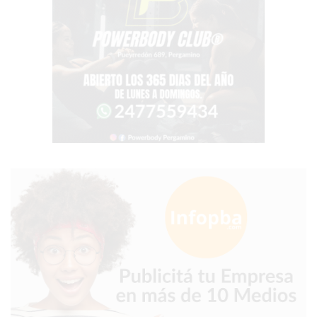
LUTOVA
HAMBURGUESAS
¡HACÉ
TU
PEDIDO
POR
DELIVERY!
BAJONEANDO
BURGERS
¡PEDIR
POR
DELIVERY!
-
PERGAMINO
MILES
DE