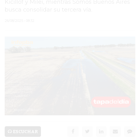
Kicillof y Milei, mientras Somos Buenos Aires
busca consolidar su tercera vía.
PERGAMINO
26/08/2025 • 08:32
MUNICIPALIDAD
SUBE
TEATRO SAN MARTÍN
SEMANA MUNDIAL DE
LA LACTANCIA
CUD
SECRETARÍA DE SALUD
DE LA MUNICIPALIDAD DE
PERGAMINO
ESCUCHAR