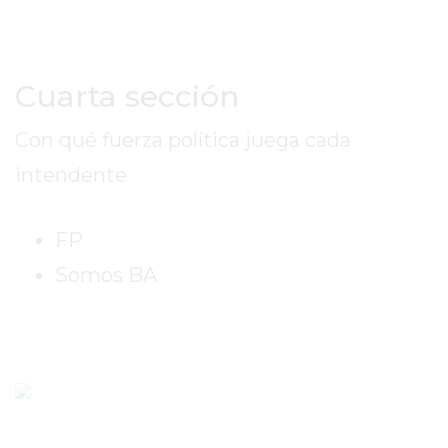
REPORTERO
DIARIO
DEPORTIVO
Cuarta sección
ROJAS
VIRTUAL
Con qué fuerza política juega cada
NOTICIAS
intendente
DE
ARRECIFES
ZÁRATE
FP
Y
Somos BA
CAMPANA
NOTICIAS
DE
ZÁRATE
NOTICIAS
DE
CAMPANA