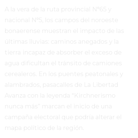
SITIO
A la vera de la ruta provincial N°65 y
PUBLICITÁ
EN
nacional N°5, los campos del noroeste
TAPA
bonaerense muestran el impacto de las
DEL
últimas lluvias: caminos anegados y la
DIA
tierra incapaz de absorber el exceso de
DIARIO
NORTE
agua dificultan el tránsito de camiones
HOY
cerealeros. En los puentes peatonales y
GRUPO
alambrados, pasacalles de La Libertad
DE
MEDIOS
Avanza con la leyenda “Kirchnerismo
INFOPBA
nunca más” marcan el inicio de una
NOTICIAS
campaña electoral que podría alterar el
DE
SALTO
mapa político de la región.
DIARIO