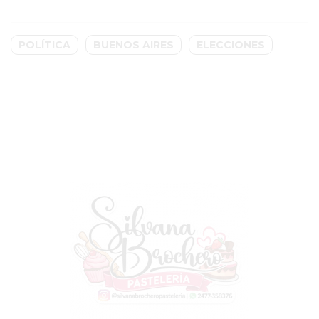
EN
PERGAMINO
POLÍTICA
BUENOS AIRES
ELECCIONES
YOGURT
HELADO
VIVERE
BENE
-
ENVIOS
A
DOMICILIO
PEDIR
YOGUR
HELADO
VIVERE
BENE
PERGAMINO
A