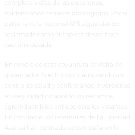
COMERCIOS
completa a días de las elecciones,
VENDAN
evidenciando retrasos prolongados. Por su
SIN
parte, la ruta nacional N°5 sigue siendo
PAGAR
COMISIONES
reclamada como autopista desde hace
CÓMO
casi una década.
CREAR
UNA
En medio de esta coyuntura, la visita del
TIENDA
ONLINE
gobernador Axel Kicillof inaugurando un
EN
centro de salud y confirmando inversiones
PERGAMINO
en seguridad no abordó los reclamos
TIENDA
ONLINE
agroindustriales críticos para los votantes.
EN
En contraste, los referentes de La Libertad
ROSARIO:
Avanza han centrado su campaña en la
CADA