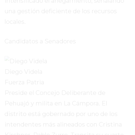
intensificado el anegamiento, señalando
GIMNASIO
una gestión deficiente de los recursos
EN
locales.
PERGAMINO
CON
BUENOS
Candidatos a Senadores
PROFESORES
GIMNASIO
PERGAMINO
Diego Videla
SUPLEMENTOS
DEPORTIVOS
Fuerza Patria
EN
Preside el Concejo Deliberante de
PERGAMINO
Pehuajó y milita en La Cámpora. El
¿DÓNDE
COMPRAR
distrito está gobernado por uno de los
CREATINA
intendentes más alineados con Cristina
EN