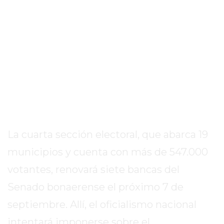
EXALTACIÓN
DE
LA
CRUZ
COLÓN
(BUENOS
AIRES)
RESULTADOS
DE
La cuarta sección electoral, que abarca 19
LOTERÍAS
Y
municipios y cuenta con más de 547.000
QUINIELAS
votantes, renovará siete bancas del
DE
Senado bonaerense el próximo 7 de
HOY
PERGAMINO
septiembre. Allí, el oficialismo nacional
HOY
intentará imponerse sobre el