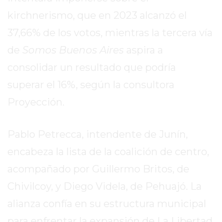
EL
kirchnerismo, que en 2023 alcanzó el
MEJOR
GIMNASIO
37,66% de los votos, mientras la tercera vía
DE
de
Somos Buenos Aires
aspira a
PERGAMINO
consolidar un resultado que podría
ENTRENAMIENTOS
superar el 16%, según la consultora
SPORTCLUB
VS.
Proyección.
POWERBODY
CLUB
Pablo Petrecca, intendente de Junín,
EN
PERGAMINO
encabeza la lista de la coalición de centro,
UNNOBA
acompañado por Guillermo Britos, de
DESCUENTOS
Chivilcoy, y Diego Videla, de Pehuajó. La
PRECIO
alianza confía en su estructura municipal
GIMNASIO
PERGAMINO
para enfrentar la expansión de La Libertad