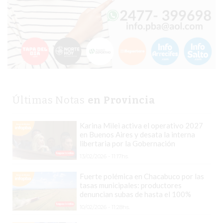
COMERCIOS
EN
ARGENTINA
SIGUEN
PERDIENDO
VENTAS
POR
ESTE
Últimas Notas
en Provincia
ERROR
SIMPLE
Karina Milei activa el operativo 2027
EL
en Buenos Aires y desata la interna
libertaria por la Gobernación
CAMBIO
QUE
13/02/2026 - 11:17hs.
MUCHOS
Fuerte polémica en Chacabuco por las
NEGOCIOS
tasas municipales: productores
denuncian subas de hasta el 100%
TODAVÍA
10/02/2026 - 11:28hs.
NO
HICIERON