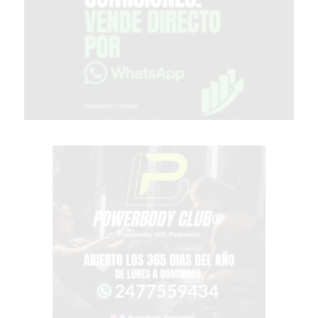
GIMNASIO
EN
PERGAMINO
CON
BUENOS
PROFESORES
GIMNASIO
PERGAMINO
SUPLEMENTOS
DEPORTIVOS
EN
PERGAMINO
¿DÓNDE
COMPRAR
CREATINA
EN