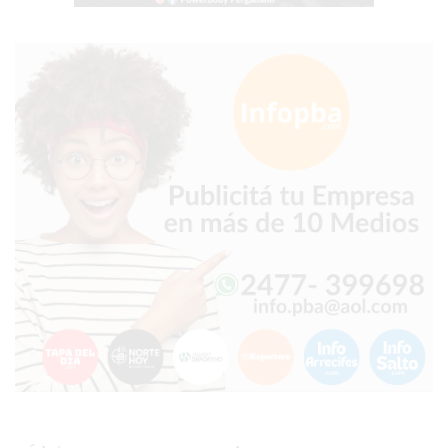
PERGAMINO?
¿DÓNDE
COMPRAR
PROTEÍNA
EN
PERGAMINO?
POWERBODY
NUTRITION:
LA
TIENDA
DE
SUPLEMENTOS
DEPORTIVOS
LÍDER
EN
PERGAMINO
CREAR