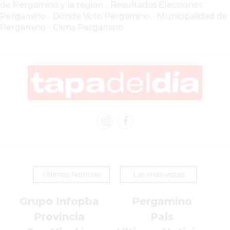
COMERCIOS
de Pergamino y la region
-
Resultados Elecciones
VENDAN
Pergamino
-
Dónde Voto Pergamino
-
Municipalidad de
Pergamino
-
Clima Pergamino
SIN
PAGAR
COMISIONES
CÓMO
CREAR
UNA
TIENDA
ONLINE
EN
PERGAMINO
TIENDA
Ultimas Noticias
Las más vistas
ONLINE
EN
Grupo Infopba
Pergamino
ROSARIO:
Provincia
Pais
CADA