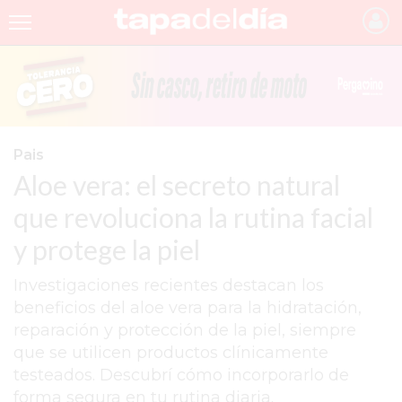
INICIO
NOTICIAS RECIENTES
GRUPO INFOPBA
Pais
Aloe vera: el secreto natural
PERGAMINO
que revoluciona la rutina facial
PROVINCIA
y protege la piel
PAIS
Investigaciones recientes destacan los
SAN NICOLÁS
beneficios del aloe vera para la hidratación,
ULTIMAS NOTICIAS
reparación y protección de la piel, siempre
que se utilicen productos clínicamente
FARMACIAS
testeados. Descubrí cómo incorporarlo de
TEMAS DESTACADOS
forma segura en tu rutina diaria.