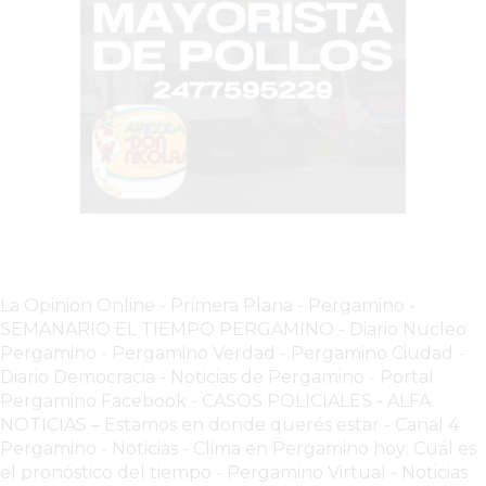
CHANGUITO.COM.AR
DEMOCRATIZA
EL
COMERCIO
POR
WHATSAPP
CATÁLOGO
DE
WHATSAPP
ONLINE
EN
La Opinion Online
-
Primera Plana
-
Pergamino -
PERGAMINO:
SEMANARIO EL TIEMPO PERGAMINO
-
Diario Nucleo
LA
Pergamino
-
Pergamino Verdad
-
Pergamino Ciuda
d
-
ALTERNATIVA
Diario Democracia - Noticias de Pergamino
-
Portal
Pergamino Facebook
-
CASOS POLICIALES -
ALFA
PARA
NOTICIAS – Estamos en donde querés estar
-
Canal 4
QUE
Pergamino - Noticias
-
Clima en Pergamino hoy: Cuál es
LOS
el pronóstico del tiempo
-
Pergamino Virtual - Noticias