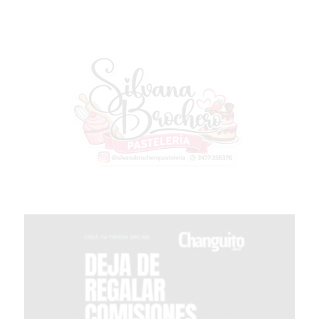
MEJOR
GIMNASIO
DE
PERGAMINO
OPINIONES
GIMNASIO
CERCA
DE
MI
¿CUÁL
ES
EL
GIMNASIO
MÁS
MODERNO
DE
PERGAMINO?