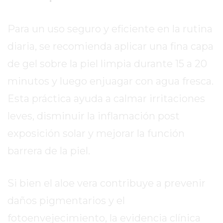
EXALTACIÓN
Para un uso seguro y eficiente en la rutina
DE
LA
diaria, se recomienda aplicar una fina capa
CRUZ
de gel sobre la piel limpia durante 15 a 20
COLÓN
minutos y luego enjuagar con agua fresca.
(BUENOS
AIRES)
Esta práctica ayuda a calmar irritaciones
RESULTADOS
leves, disminuir la inflamación post
DE
exposición solar y mejorar la función
LOTERÍAS
Y
barrera de la piel.
QUINIELAS
DE
Si bien el aloe vera contribuye a prevenir
HOY
daños pigmentarios y el
PERGAMINO
HOY
fotoenvejecimiento, la evidencia clínica