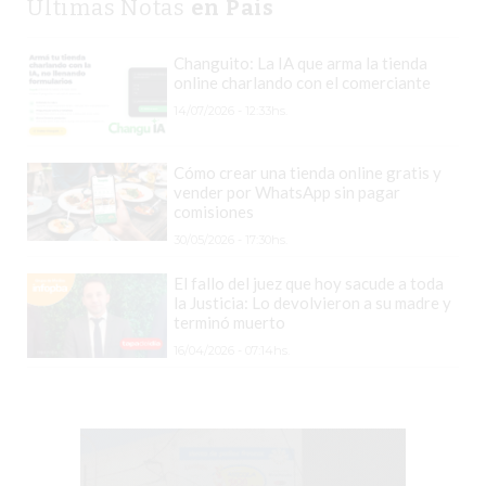
Últimas Notas
en Pais
TIENDA
ONLINE
GRATIS
Changuito: La IA que arma la tienda
online charlando con el comerciante
BON
14/07/2026 - 12:33hs.
YOGURT
-
Cómo crear una tienda online gratis y
YOGURTERIA
vender por WhatsApp sin pagar
EN
comisiones
PERGAMINO
30/05/2026 - 17:30hs.
LA
El fallo del juez que hoy sacude a toda
ALTERNATIVA
la Justicia: Lo devolvieron a su madre y
A
terminó muerto
TIENDA
16/04/2026 - 07:14hs.
NUBE
Y
SHOPIFY:
CÓMO