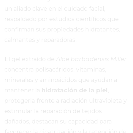
SITIO
un aliado clave en el cuidado facial,
PUBLICITÁ
EN
respaldado por estudios científicos que
TAPA
confirman sus propiedades hidratantes,
DEL
calmantes y reparadoras.
DIA
DIARIO
NORTE
El gel extraído de
Aloe barbadensis Miller
HOY
concentra polisacáridos, vitaminas,
GRUPO
minerales y aminoácidos que ayudan a
DE
MEDIOS
mantener la
hidratación de la piel
,
INFOPBA
protegerla frente a radiación ultravioleta y
NOTICIAS
estimular la reparación de tejidos
DE
dañados, destacan su capacidad para
SALTO
DIARIO
favorecer la cicatrización y la retención de