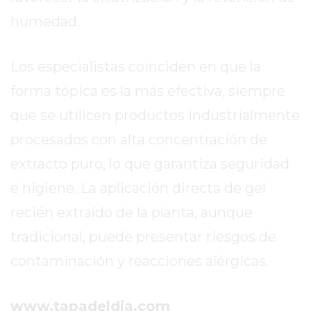
REPORTERO
humedad.
DIARIO
DEPORTIVO
Los especialistas coinciden en que la
ROJAS
VIRTUAL
forma tópica es la más efectiva, siempre
NOTICIAS
que se utilicen productos industrialmente
DE
procesados con alta concentración de
ARRECIFES
extracto puro, lo que garantiza seguridad
ZÁRATE
Y
e higiene. La aplicación directa de gel
CAMPANA
recién extraído de la planta, aunque
NOTICIAS
tradicional, puede presentar riesgos de
DE
ZÁRATE
contaminación y reacciones alérgicas.
NOTICIAS
DE
www.tapadeldia.com
CAMPANA