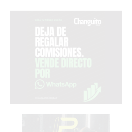
GIMNASIO
DE
PERGAMINO
OPINIONES
GIMNASIO
CERCA
DE
MI
¿CUÁL
ES
EL
GIMNASIO
MÁS
MODERNO
DE
PERGAMINO?
GIMNASIO