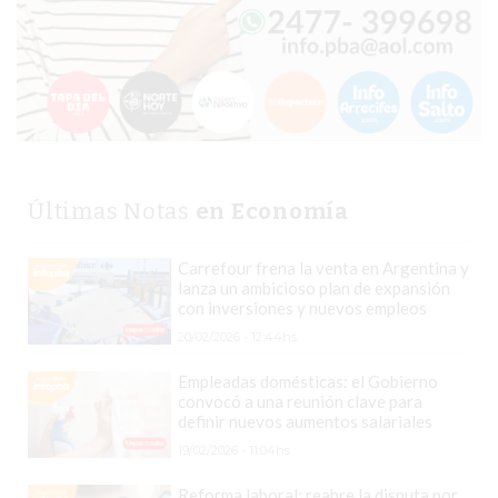
COMPRAR
PROTEÍNA
EN
PERGAMINO?
POWERBODY
NUTRITION:
LA
Últimas Notas
en Economía
TIENDA
DE
Carrefour frena la venta en Argentina y
SUPLEMENTOS
lanza un ambicioso plan de expansión
con inversiones y nuevos empleos
DEPORTIVOS
20/02/2026 - 12:44hs.
LÍDER
EN
Empleadas domésticas: el Gobierno
PERGAMINO
convocó a una reunión clave para
definir nuevos aumentos salariales
CREAR
19/02/2026 - 11:04hs.
TIENDA
ONLINE
Reforma laboral: reabre la disputa por