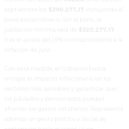
DE
septiembre los
$390.277,17
incluyendo el
LA
bono extraordinario. Sin el bono, la
CRUZ
COLÓN
jubilación mínima será de
$320.277,17
(BUENOS
tras el ajuste del 1,9% correspondiente a la
AIRES)
inflación de julio.
RESULTADOS
DE
LOTERÍAS
Con esta medida, el Gobierno busca
Y
mitigar el impacto inflacionario en los
QUINIELAS
sectores más sensibles y garantizar que
DE
HOY
los jubilados y pensionados puedan
PERGAMINO
afrontar los gastos cotidianos. Representa
HOY
además un gesto político y social de
EL
MEJOR
contención hacia quienes viven