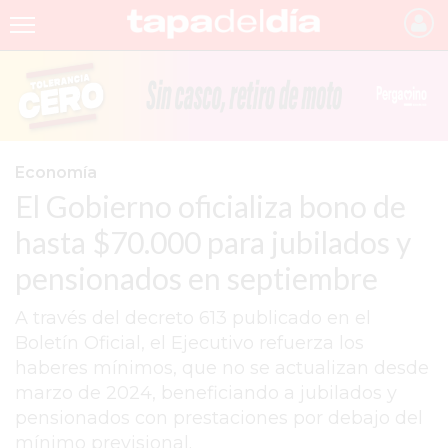
INICIO
NOTICIAS RECIENTES
GRUPO INFOPBA
Economía
El Gobierno oficializa bono de
PERGAMINO
hasta $70.000 para jubilados y
PROVINCIA
pensionados en septiembre
PAIS
A través del decreto 613 publicado en el
SAN NICOLÁS
Boletín Oficial, el Ejecutivo refuerza los
ULTIMAS NOTICIAS
haberes mínimos, que no se actualizan desde
marzo de 2024, beneficiando a jubilados y
FARMACIAS
pensionados con prestaciones por debajo del
TEMAS DESTACADOS
mínimo previsional.