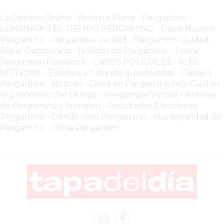
EL
La Opinion Online
-
Primera Plana
-
Pergamino -
COMERCIO
SEMANARIO EL TIEMPO PERGAMINO
-
Diario Nucleo
POR
Pergamino
-
Pergamino Verdad
-
Pergamino Ciuda
d
-
WHATSAPP
Diario Democracia - Noticias de Pergamino
-
Portal
Pergamino Facebook
-
CASOS POLICIALES -
ALFA
CATÁLOGO
NOTICIAS – Estamos en donde querés estar
-
Canal 4
DE
Pergamino - Noticias
-
Clima en Pergamino hoy: Cuál es
WHATSAPP
el pronóstico del tiempo
-
Pergamino Virtual - Noticias
ONLINE
de Pergamino y la region
-
Resultados Elecciones
EN
Pergamino
-
Dónde Voto Pergamino
-
Municipalidad de
PERGAMINO:
Pergamino
-
Clima Pergamino
LA
ALTERNATIVA
PARA
QUE
LOS
COMERCIOS
VENDAN