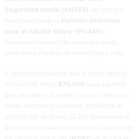
DIARIO
Seguridad Social (ANSES)
, así como a
DEPORTIVO
ROJAS
beneficiarios de la
Pensión Universal
VIRTUAL
para el Adulto Mayor (PUAM)
y
NOTICIAS
pensiones no contributivas por vejez,
DE
ARRECIFES
invalidez o madres de siete hijos o más.
ZÁRATE
Y
El decreto establece que el bono tendrá
CAMPANA
un valor de hasta
$70.000
para aquellos
NOTICIAS
DE
que perciban un monto igual o inferior al
ZÁRATE
haber mínimo previsional, conforme al
NOTICIAS
artículo 125 de la Ley 24.241. Esta suma se
DE
adicionará al salario previsional, que según
CAMPANA
EXALTACIÓN
los últimos datos del
INDEC
, alcanzará en