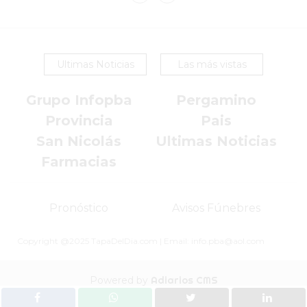
SIN
PAGAR
COMISIONES
Ultimas Noticias
Las más vistas
CÓMO
CREAR
Grupo Infopba
Pergamino
UNA
TIENDA
Provincia
Pais
ONLINE
San Nicolás
Ultimas Noticias
EN
Farmacias
PERGAMINO
TIENDA
Pronóstico
Avisos Fúnebres
ONLINE
EN
Copyright @2025 TapaDelDia.com | Email: info.pba@aol.com
ROSARIO:
CADA
Powered by
Adiarios CMS
VEZ
MÁS