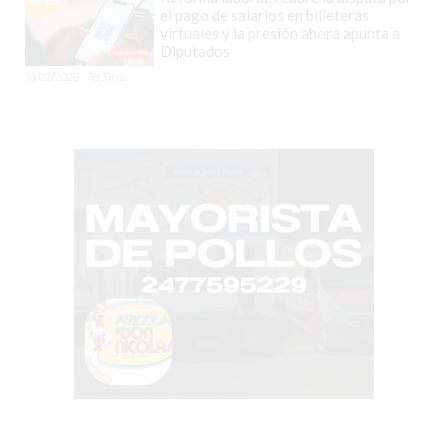
el pago de salarios en billeteras
GRATIS
virtuales y la presión ahora apunta a
BON
Diputados
YOGURT
16/02/2026 - 18:31hs.
-
YOGURTERIA
EN
PERGAMINO
LA
ALTERNATIVA
A
TIENDA
NUBE
Y
SHOPIFY:
CÓMO
CHANGUITO.COM.AR
DEMOCRATIZA