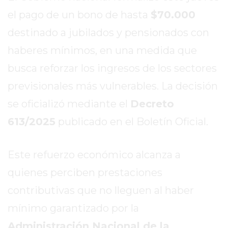
EN
el pago de un bono de hasta
$70.000
TAPA
destinado a jubilados y pensionados con
DEL
haberes mínimos, en una medida que
DIA
DIARIO
busca reforzar los ingresos de los sectores
NORTE
previsionales más vulnerables. La decisión
HOY
se oficializó mediante el
Decreto
GRUPO
DE
613/2025
publicado en el Boletín Oficial.
MEDIOS
INFOPBA
Este refuerzo económico alcanza a
NOTICIAS
quienes perciben prestaciones
DE
SALTO
contributivas que no lleguen al haber
DIARIO
mínimo garantizado por la
REPORTERO
Administración Nacional de la