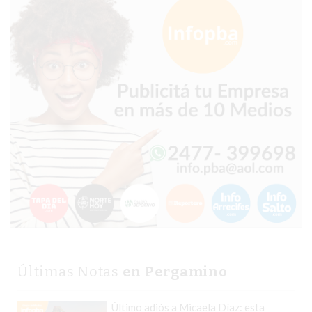
PERGAMINO?
¿DÓNDE
COMPRAR
PROTEÍNA
EN
PERGAMINO?
POWERBODY
NUTRITION:
LA
TIENDA
DE
SUPLEMENTOS
DEPORTIVOS
LÍDER
EN
Últimas Notas
en Pergamino
PERGAMINO
CREAR
Último adiós a Micaela Díaz: esta