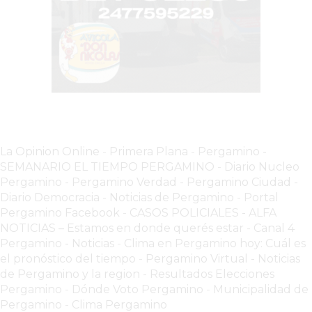
CHANGUITO.COM.AR
DEMOCRATIZA
EL
COMERCIO
POR
WHATSAPP
CATÁLOGO
DE
WHATSAPP
La Opinion Online
-
Primera Plana
-
Pergamino -
SEMANARIO EL TIEMPO PERGAMINO
-
Diario Nucleo
ONLINE
Pergamino
-
Pergamino Verdad
-
Pergamino Ciuda
d
-
EN
Diario Democracia - Noticias de Pergamino
-
Portal
PERGAMINO:
Pergamino Facebook
-
CASOS POLICIALES -
ALFA
LA
NOTICIAS – Estamos en donde querés estar
-
Canal 4
ALTERNATIVA
Pergamino - Noticias
-
Clima en Pergamino hoy: Cuál es
el pronóstico del tiempo
-
Pergamino Virtual - Noticias
PARA
de Pergamino y la region
-
Resultados Elecciones
QUE
Pergamino
-
Dónde Voto Pergamino
-
Municipalidad de
LOS
Pergamino
-
Clima Pergamino