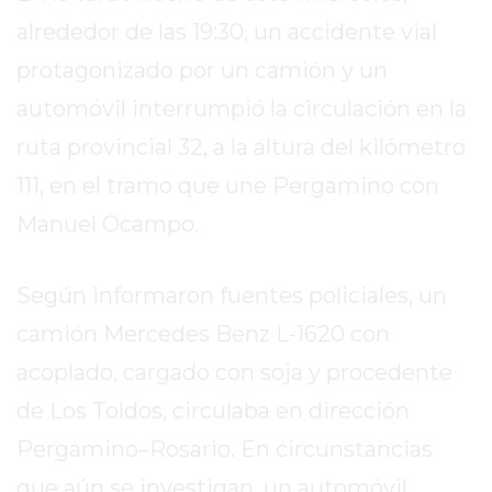
SITIO
alrededor de las 19:30, un accidente vial
PUBLICITÁ
EN
protagonizado por un camión y un
TAPA
automóvil interrumpió la circulación en la
DEL
ruta provincial 32, a la altura del kilómetro
DIA
111, en el tramo que une Pergamino con
DIARIO
NORTE
Manuel Ocampo.
HOY
GRUPO
Según informaron fuentes policiales, un
DE
MEDIOS
camión Mercedes Benz L-1620 con
INFOPBA
acoplado, cargado con soja y procedente
NOTICIAS
de Los Toldos, circulaba en dirección
DE
Pergamino–Rosario. En circunstancias
SALTO
DIARIO
que aún se investigan, un automóvil