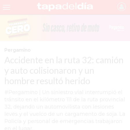
INICIO
NOTICIAS RECIENTES
GRUPO INFOPBA
Pergamino
Accidente en la ruta 32: camión
PERGAMINO
y auto colisionaron y un
PROVINCIA
hombre resultó herido
PAIS
#Pergamino | Un siniestro vial interrumpió el
SAN NICOLÁS
tránsito en el kilómetro 111 de la ruta provincial
ULTIMAS NOTICIAS
32, dejando un automovilista con lesiones
leves y el vuelco de un cargamento de soja. La
FARMACIAS
Policía y personal de emergencias trabajaron
TEMAS DESTACADOS
en el lugar.