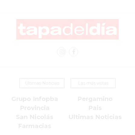
COMERCIOS
VENDAN
SIN
PAGAR
COMISIONES
CÓMO
CREAR
UNA
TIENDA
ONLINE
EN
Ultimas Noticias
Las más vistas
PERGAMINO
TIENDA
Grupo Infopba
Pergamino
ONLINE
Provincia
Pais
EN
San Nicolás
Ultimas Noticias
ROSARIO:
Farmacias
CADA