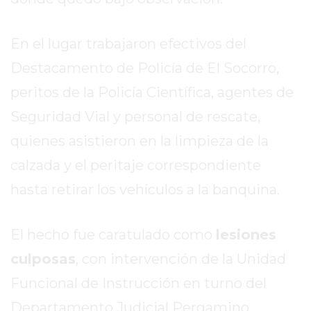
EXALTACIÓN
DE
En el lugar trabajaron efectivos del
LA
Destacamento de Policía de El Socorro,
CRUZ
peritos de la Policía Científica, agentes de
COLÓN
(BUENOS
Seguridad Vial y personal de rescate,
AIRES)
quienes asistieron en la limpieza de la
RESULTADOS
calzada y el peritaje correspondiente
DE
LOTERÍAS
hasta retirar los vehículos a la banquina.
Y
QUINIELAS
El hecho fue caratulado como
lesiones
DE
culposas
, con intervención de la Unidad
HOY
PERGAMINO
Funcional de Instrucción en turno del
HOY
Departamento Judicial Pergamino.