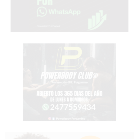
GIMNASIO
EN
PERGAMINO
CON
BUENOS
PROFESORES
GIMNASIO
PERGAMINO
SUPLEMENTOS
DEPORTIVOS
EN
PERGAMINO
¿DÓNDE
COMPRAR
CREATINA
EN