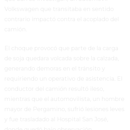
REPORTERO
Volkswagen que transitaba en sentido
DIARIO
contrario impactó contra el acoplado del
DEPORTIVO
camión.
ROJAS
VIRTUAL
NOTICIAS
El choque provocó que parte de la carga
DE
de soja quedara volcada sobre la calzada,
ARRECIFES
generando demoras en el tránsito y
ZÁRATE
Y
requiriendo un operativo de asistencia. El
CAMPANA
conductor del camión resultó ileso,
NOTICIAS
mientras que el automovilista, un hombre
DE
ZÁRATE
mayor de Pergamino, sufrió lesiones leves
NOTICIAS
y fue trasladado al Hospital San José,
DE
donde quedó bajo observación.
CAMPANA