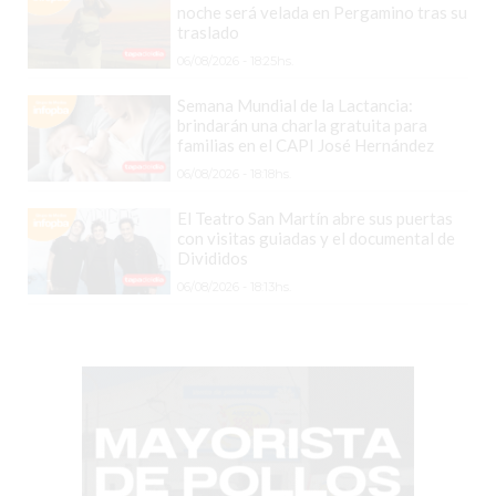
TIENDA
noche será velada en Pergamino tras su
traslado
ONLINE
GRATIS
06/08/2026 - 18:25hs.
BON
Semana Mundial de la Lactancia:
YOGURT
brindarán una charla gratuita para
familias en el CAPI José Hernández
-
06/08/2026 - 18:18hs.
YOGURTERIA
EN
El Teatro San Martín abre sus puertas
con visitas guiadas y el documental de
PERGAMINO
Divididos
LA
06/08/2026 - 18:13hs.
ALTERNATIVA
A
TIENDA
NUBE
Y
SHOPIFY:
CÓMO