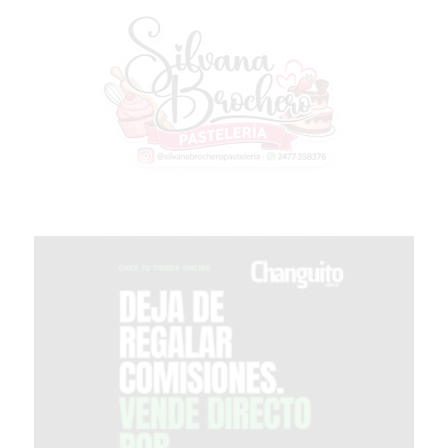
MEJOR
GIMNASIO
DE
PERGAMINO
OPINIONES
GIMNASIO
CERCA
DE
MI
¿CUÁL
ES
EL
GIMNASIO
MÁS
MODERNO
DE
PERGAMINO?