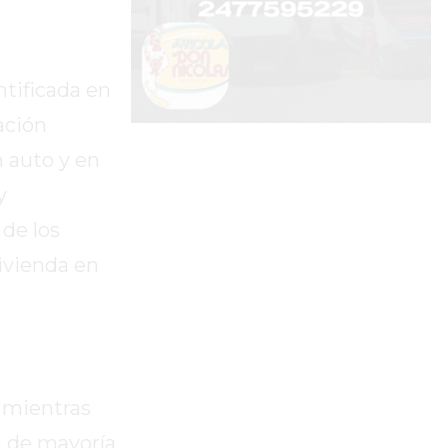
ntificada en
ación
n auto y en
y
 de los
vivienda en
, mientras
ta de mayoría