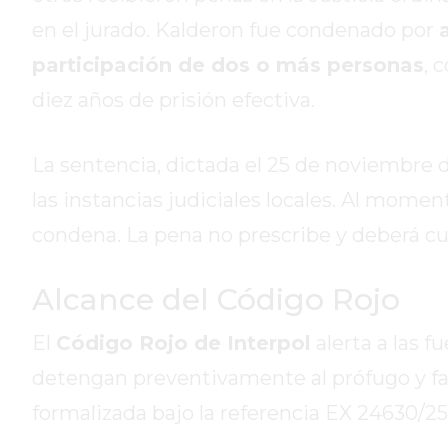
HOY
en el jurado. Kalderon fue condenado por
EL
participación de dos o más personas
, 
MEJOR
diez años de prisión efectiva.
GIMNASIO
DE
PERGAMINO
La sentencia, dictada el 25 de noviembre 
ENTRENAMIENTOS
las instancias judiciales locales. Al momen
SPORTCLUB
condena. La pena no prescribe y deberá cu
VS.
POWERBODY
CLUB
Alcance del Código Rojo
EN
El
Código Rojo de Interpol
alerta a las 
PERGAMINO
UNNOBA
detengan preventivamente al prófugo y faci
DESCUENTOS
formalizada bajo la referencia EX 24630/25
PRECIO