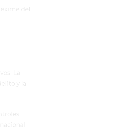
o exime del
vos. La
elito y la
ntroles
rnacional