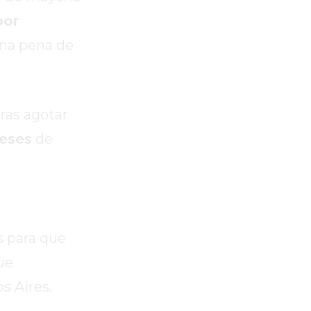
por
una pena de
ras agotar
meses
de
s para que
ue
s Aires.