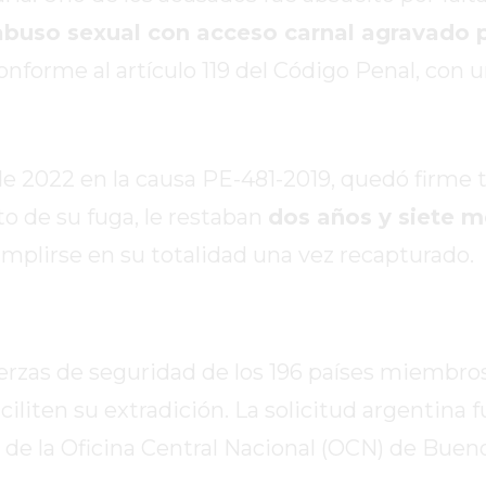
abuso sexual con acceso carnal agravado 
conforme al artículo 119 del Código Penal, con 
de 2022 en la causa PE-481-2019, quedó firme t
to de su fuga, le restaban
dos años y siete 
mplirse en su totalidad una vez recapturado.
fuerzas de seguridad de los 196 países miembro
liten su extradición. La solicitud argentina f
 de la Oficina Central Nacional (OCN) de Bueno