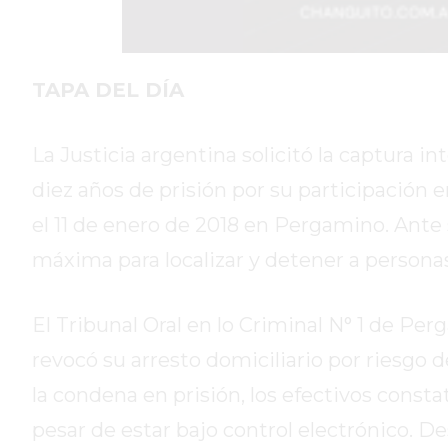
DIARIO
REPORTERO
DIARIO
TAPA DEL DÍA
DEPORTIVO
ROJAS
La Justicia argentina solicitó la captura i
VIRTUAL
diez años de prisión por su participación
NOTICIAS
DE
el 11 de enero de 2018 en Pergamino. Ante 
ARRECIFES
máxima para localizar y detener a personas
ZÁRATE
Y
El Tribunal Oral en lo Criminal N° 1 de P
CAMPANA
NOTICIAS
revocó su arresto domiciliario por riesgo d
DE
la condena en prisión, los efectivos const
ZÁRATE
pesar de estar bajo control electrónico. 
NOTICIAS