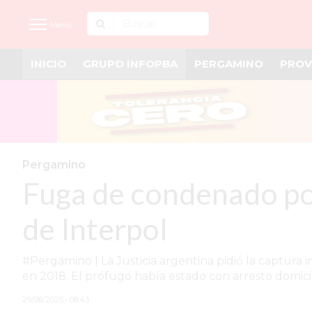
Menú
INICIO
GRUPO INFOPBA
PERGAMINO
PROV
INICIO
NOTICIAS RECIENTES
GRUPO INFOPBA
PERGAMINO
Pergamino
Fuga de condenado por
PROVINCIA
PAIS
de Interpol
SAN NICOLÁS
#Pergamino | La Justicia argentina pidió la captura
ULTIMAS NOTICIAS
en 2018. El prófugo había estado con arresto domicili
FARMACIAS
29/08/2025 • 08:43