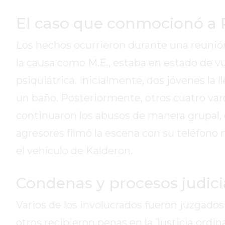
DE
El caso que conmocionó a
CAMPANA
EXALTACIÓN
Los hechos ocurrieron durante una reunión j
DE
LA
la causa como M.E., estaba en estado de v
CRUZ
psiquiátrica. Inicialmente, dos jóvenes la 
COLÓN
un baño. Posteriormente, otros cuatro varo
(BUENOS
continuaron los abusos de manera grupal, q
AIRES)
RESULTADOS
agresores filmó la escena con su teléfono m
DE
el vehículo de Kalderon.
LOTERÍAS
Y
Condenas y procesos judici
QUINIELAS
DE
Varios de los involucrados fueron juzgados
HOY
otros recibieron penas en la Justicia ordin
PERGAMINO