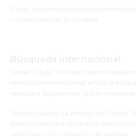
GIMNASIO
Si bien Kalderon está bajo tratamiento psi
PERGAMINO
2026
cumplimiento de su condena.
GIMNASIOS
ABIERTOS
HOY
EN
Búsqueda internacional
PERGAMINO
GIMNASIO
Desde su fuga, los investigadores trabajan
EN
PERGAMINO
notificación internacional amplía la búsqued
CON
necesidad de garantizar que el condenado 
PLANES
PERSONALIZADOS
Opinión pública:
La emisión del Código Roj
DÓNDE
HACER
sobre condenados con arresto domiciliario,
MUSCULACIÓN
permita la pronta recaptura del prófugo.