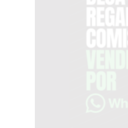
DEL
SITIO
PUBLICITÁ
EN
TAPA
DEL
DIA
DIARIO
NORTE
HOY
GRUPO
DE
MEDIOS
INFOPBA
NOTICIAS
DE
SALTO