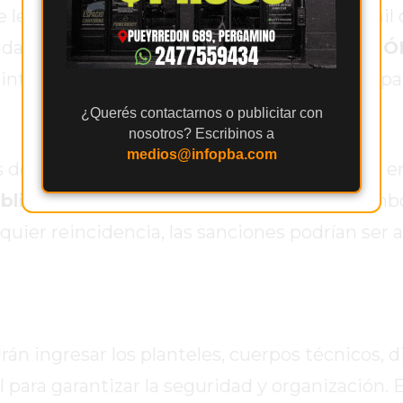
e le impuso una multa económica de 250 mil d
da: “
BASTA DE RACISMO, DISCRIMINACIÓ
internacionales, además de difundir la campa
¿Querés contactarnos o publicitar con
nosotros? Escribinos a
medios@infopba.com
 de final para enfrentar a Alianza Lima, pero e
úblico y una multa de 270 mil dólares
. Amb
lquier reincidencia, las sanciones podrían ser
rán ingresar los planteles, cuerpos técnicos, di
 para garantizar la seguridad y organización. 