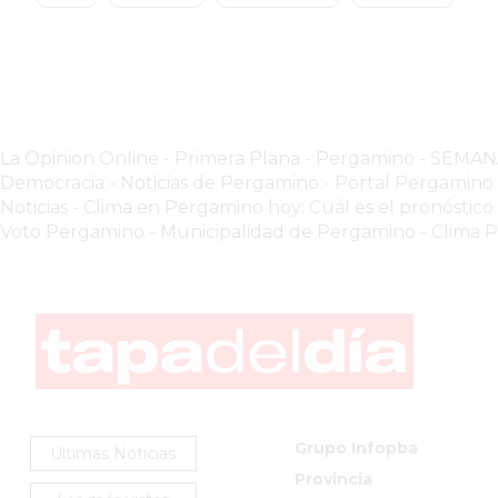
GIMNASIOS
ABIERTOS
HOY
EN
PERGAMINO
GIMNASIO
La Opinion Online
-
Primera Plana
-
Pergamino - SEMA
EN
Democracia - Noticias de Pergamino
-
Portal Pergamin
Noticias
-
Clima en Pergamino hoy: Cuál es el pronóstico
PERGAMINO
Voto Pergamino
-
Municipalidad de Pergamino
-
Clima 
CON
PLANES
PERSONALIZADOS
DÓNDE
HACER
MUSCULACIÓN
EN
PERGAMINO
Grupo Infopba
Ultimas Noticias
MEJOR
Provincia