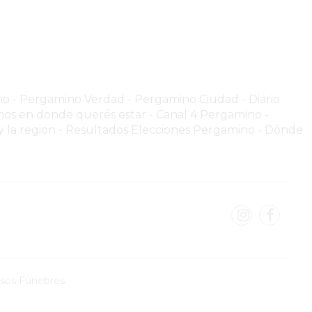
no
-
Pergamino Verdad
-
Pergamino Ciuda
d
-
Diario
os en donde querés estar
-
Canal 4 Pergamino -
 la region
-
Resultados Elecciones Pergamino
-
Dónde
isos Fúnebres