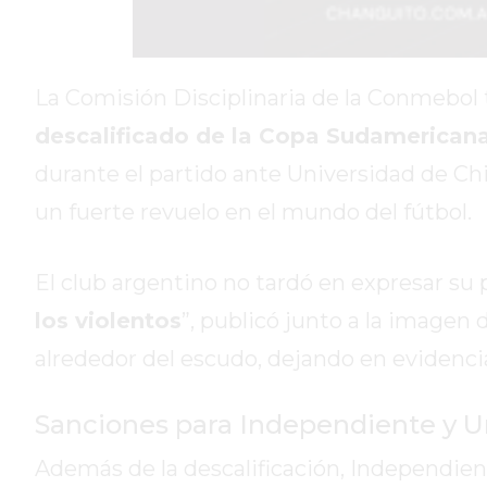
DIARIO
DEPORTIVO
ROJAS
VIRTUAL
La Comisión Disciplinaria de la Conmebol
NOTICIAS
descalificado de la Copa Sudamerican
DE
durante el partido ante Universidad de Ch
ARRECIFES
un fuerte revuelo en el mundo del fútbol.
ZÁRATE
Y
CAMPANA
El club argentino no tardó en expresar su p
NOTICIAS
los violentos
”, publicó junto a la image
DE
ZÁRATE
alrededor del escudo, dejando en evidencia
NOTICIAS
DE
Sanciones para Independiente y U
CAMPANA
Además de la descalificación, Independie
EXALTACIÓN