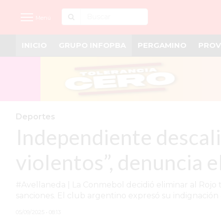
Menú
INICIO
GRUPO INFOPBA
PERGAMINO
PROV
INICIO
NOTICIAS RECIENTES
GRUPO INFOPBA
PERGAMINO
Deportes
Independiente descali
PROVINCIA
PAIS
violentos”, denuncia e
SAN NICOLÁS
#Avellaneda | La Conmebol decidió eliminar al Rojo t
ULTIMAS NOTICIAS
sanciones. El club argentino expresó su indignación 
FARMACIAS
05/09/2025 • 08:13