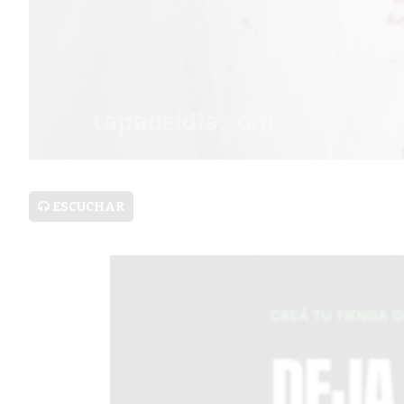
PRONÓSTICO
AVISOS FÚNEBRES
AYUDA
TÉRMINOS
Y
ESCUCHAR
CONDICIONES
POLÍTICAS
DE
PRIVACIDAD
MAPA
DEL
SITIO
PUBLICITÁ