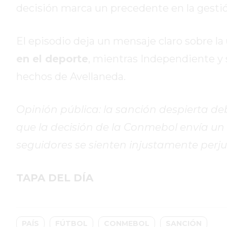
decisión marca un precedente en la gestió
GIMNASIO
DE
PERGAMINO
El episodio deja un mensaje claro sobre la
ENTRENAMIENTOS
en el deporte
, mientras Independiente y 
SPORTCLUB
hechos de Avellaneda.
VS.
POWERBODY
CLUB
Opinión pública: la sanción despierta de
EN
que la decisión de la Conmebol envía un 
PERGAMINO
seguidores se sienten injustamente perj
UNNOBA
DESCUENTOS
PRECIO
TAPA DEL DÍA
GIMNASIO
PERGAMINO
2026
PAÍS
FÚTBOL
CONMEBOL
SANCIÓN