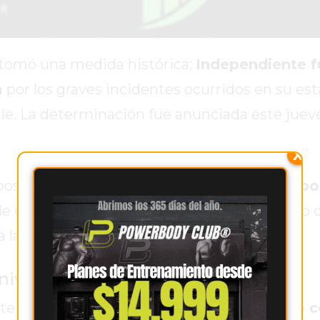
 tomó una medida histórica:
Independiente f
a
por los graves incidentes ocurridos en su est
ile. La determinación fue anunciada este juev
X
ostura en las redes sociales. “
Perdió el fútbo
n de una hincha con un buzo blanco manchado 
 la gravedad de los hechos.
niversidad de Chile
nte deberá
jugar siete partidos sin público 