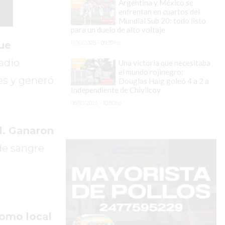
Argentina y México se
enfrentan en cuartos del
Mundial Sub 20: todo listo
para un duelo de alto voltaje
11/10/2025 - 09:37hs.
ue
adio
Una victoria que necesitaba
el mundo rojinegro:
es y generó
Douglas Haig goleó 4 a 2 a
Independiente de Chivilcoy
06/10/2025 - 10:50hs.
l. Ganaron
de sangre
como local