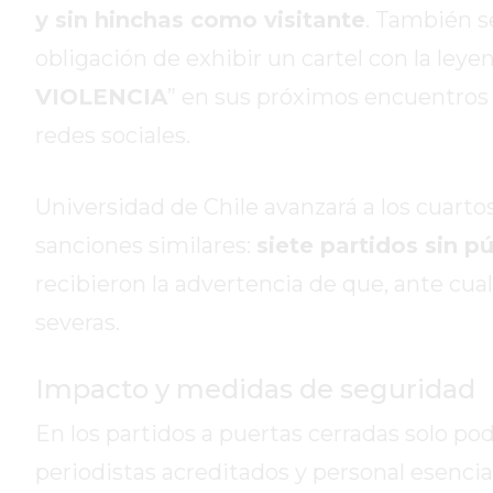
DE
y sin hinchas como visitante
. También s
LA
obligación de exhibir un cartel con la leyen
CRUZ
VIOLENCIA
” en sus próximos encuentros 
COLÓN
redes sociales.
(BUENOS
AIRES)
RESULTADOS
Universidad de Chile avanzará a los cuartos
DE
sanciones similares:
siete partidos sin p
LOTERÍAS
Y
recibieron la advertencia de que, ante cua
QUINIELAS
severas.
DE
HOY
Impacto y medidas de seguridad
PERGAMINO
HOY
En los partidos a puertas cerradas solo pod
EL
periodistas acreditados y personal esencial
MEJOR