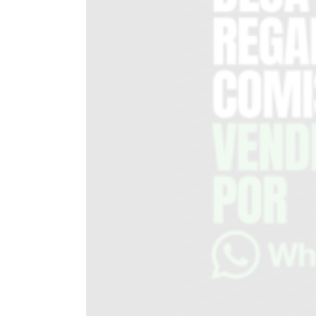
EN
TAPA
DEL
DIA
DIARIO
NORTE
HOY
GRUPO
DE
MEDIOS
INFOPBA
NOTICIAS
DE
SALTO
DIARIO
REPORTERO