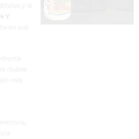
ólares y la
N Y
ña en sus
nfrenta
os clubes
 aún más
rectivos,
Esta