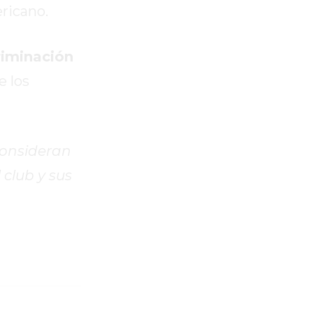
ricano.
criminación
e los
consideran
 club y sus