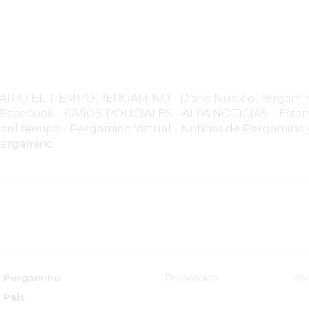
NARIO EL TIEMPO PERGAMINO
-
Diario Nucleo Pergami
o Facebook
-
CASOS POLICIALES -
ALFA NOTICIAS – Estam
 del tiempo
-
Pergamino Virtual - Noticias de Pergamino y
Pergamino
Pergamino
Pronóstico
Av
Pais