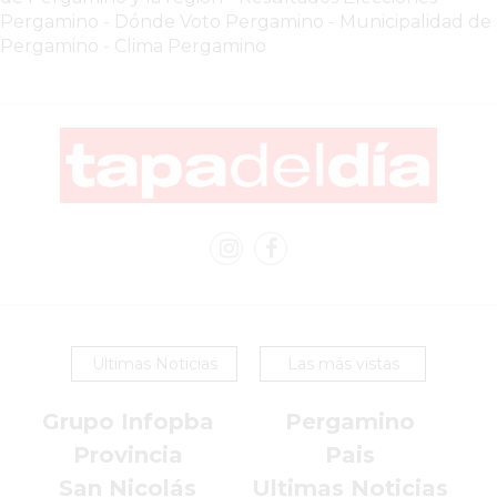
CHANGUITO.COM.AR
Pergamino
-
Dónde Voto Pergamino
-
Municipalidad de
DEMOCRATIZA
Pergamino
-
Clima Pergamino
EL
COMERCIO
POR
WHATSAPP
CATÁLOGO
DE
WHATSAPP
ONLINE
EN
PERGAMINO:
LA
Ultimas Noticias
Las más vistas
ALTERNATIVA
PARA
Grupo Infopba
Pergamino
QUE
Provincia
Pais
LOS
San Nicolás
Ultimas Noticias