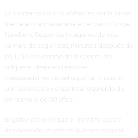
SITIO
PUBLICITÁ
El incidente ocurrió el martes por la tarde
EN
frente a una chatarrería en el barrio Jorge
TAPA
Newbery. Según las imágenes de una
DEL
DIA
cámara de seguridad, minutos después de
DIARIO
las 15:30 el extremo de la cadena del
NORTE
volquete, desprendiéndose
HOY
GRUPO
inesperadamente del soporte, impactó
DE
con violencia en el parietal izquierdo de
MEDIOS
un hombre de 60 años.
INFOPBA
NOTICIAS
DE
El golpe provocó que el hombre cayera
SALTO
desvanecido, mientras quienes estaban
DIARIO