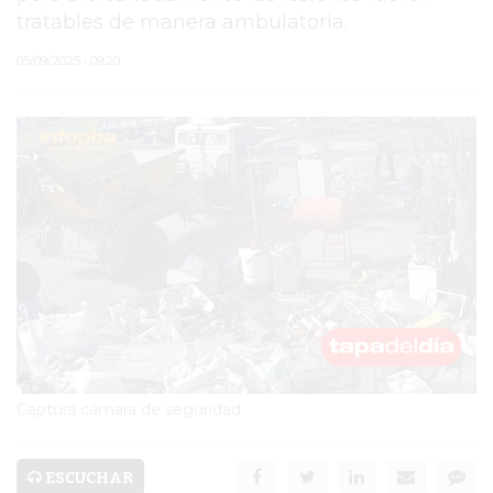
tratables de manera ambulatoria.
PERGAMINO
05/09/2025 • 09:20
MUNICIPALIDAD
SUBE
TEATRO SAN MARTÍN
SEMANA MUNDIAL DE
LA LACTANCIA
CUD
SECRETARÍA DE SALUD
DE LA MUNICIPALIDAD DE
Captura cámara de seguridad
PERGAMINO
ESCUCHAR