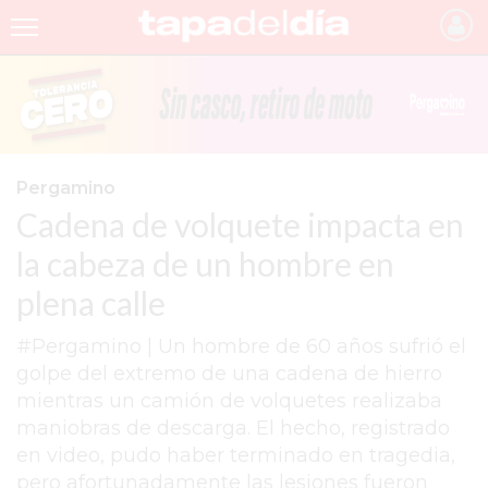
INICIO
NOTICIAS RECIENTES
GRUPO INFOPBA
Pergamino
Cadena de volquete impacta en
PERGAMINO
la cabeza de un hombre en
PROVINCIA
plena calle
PAIS
#Pergamino | Un hombre de 60 años sufrió el
SAN NICOLÁS
golpe del extremo de una cadena de hierro
ULTIMAS NOTICIAS
mientras un camión de volquetes realizaba
maniobras de descarga. El hecho, registrado
FARMACIAS
en video, pudo haber terminado en tragedia,
TEMAS DESTACADOS
pero afortunadamente las lesiones fueron