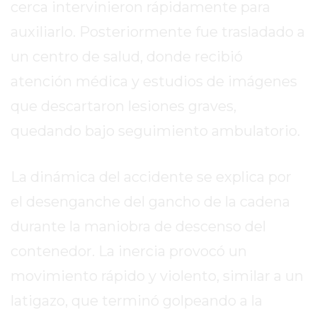
cerca intervinieron rápidamente para
REPORTERO
auxiliarlo. Posteriormente fue trasladado a
DIARIO
DEPORTIVO
un centro de salud, donde recibió
ROJAS
atención médica y estudios de imágenes
VIRTUAL
que descartaron lesiones graves,
NOTICIAS
DE
quedando bajo seguimiento ambulatorio.
ARRECIFES
ZÁRATE
La dinámica del accidente se explica por
Y
el desenganche del gancho de la cadena
CAMPANA
NOTICIAS
durante la maniobra de descenso del
DE
contenedor. La inercia provocó un
ZÁRATE
movimiento rápido y violento, similar a un
NOTICIAS
latigazo, que terminó golpeando a la
DE
CAMPANA