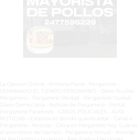
TIENDA
ONLINE
GRATIS
BON
YOGURT
-
YOGURTERIA
EN
PERGAMINO
LA
La Opinion Online
-
Primera Plana
-
Pergamino -
ALTERNATIVA
SEMANARIO EL TIEMPO PERGAMINO
-
Diario Nucleo
A
Pergamino
-
Pergamino Verdad
-
Pergamino Ciuda
d
-
TIENDA
Diario Democracia - Noticias de Pergamino
-
Portal
NUBE
Pergamino Facebook
-
CASOS POLICIALES -
ALFA
Y
NOTICIAS – Estamos en donde querés estar
-
Canal 4
SHOPIFY:
Pergamino - Noticias
-
Clima en Pergamino hoy: Cuál es
el pronóstico del tiempo
-
Pergamino Virtual - Noticias
CÓMO
de Pergamino y la region
-
Resultados Elecciones