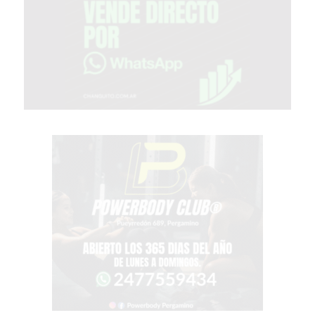
MEJOR
GIMNASIO
DE
PERGAMINO
OPINIONES
GIMNASIO
CERCA
DE
MI
¿CUÁL
ES
EL
GIMNASIO
MÁS
MODERNO
DE
PERGAMINO?