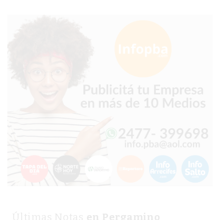
GIMNASIO
EN
PERGAMINO
CON
BUENOS
PROFESORES
GIMNASIO
PERGAMINO
SUPLEMENTOS
DEPORTIVOS
EN
PERGAMINO
¿DÓNDE
COMPRAR
CREATINA
EN
Últimas Notas
en Pergamino