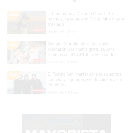
PERGAMINO?
¿DÓNDE
Último adiós a Micaela Díaz: esta
COMPRAR
noche será velada en Pergamino tras su
traslado
PROTEÍNA
EN
06/08/2026 - 18:25hs.
PERGAMINO?
Semana Mundial de la Lactancia:
POWERBODY
brindarán una charla gratuita para
familias en el CAPI José Hernández
NUTRITION:
06/08/2026 - 18:18hs.
LA
TIENDA
El Teatro San Martín abre sus puertas
con visitas guiadas y el documental de
DE
Divididos
SUPLEMENTOS
06/08/2026 - 18:13hs.
DEPORTIVOS
LÍDER
EN
PERGAMINO
CREAR