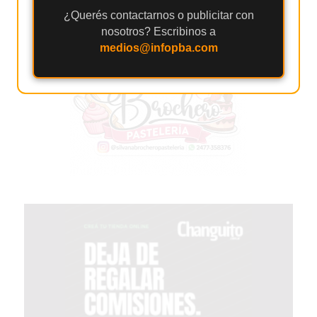
2026
¿Querés contactarnos o publicitar con
nosotros? Escribinos a
GIMNASIOS
medios@infopba.com
ABIERTOS
HOY
EN
PERGAMINO
GIMNASIO
EN
PERGAMINO
CON
PLANES
PERSONALIZADOS
DÓNDE
HACER
MUSCULACIÓN
EN
PERGAMINO