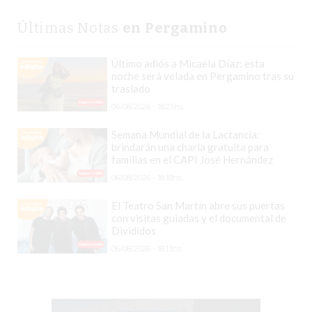
CHANGUITO.COM.AR
DEMOCRATIZA
Últimas Notas
en Pergamino
EL
COMERCIO
Último adiós a Micaela Díaz: esta
POR
noche será velada en Pergamino tras su
traslado
WHATSAPP
06/08/2026 - 18:25hs.
CATÁLOGO
DE
Semana Mundial de la Lactancia:
brindarán una charla gratuita para
WHATSAPP
familias en el CAPI José Hernández
ONLINE
06/08/2026 - 18:18hs.
EN
PERGAMINO:
El Teatro San Martín abre sus puertas
con visitas guiadas y el documental de
LA
Divididos
ALTERNATIVA
06/08/2026 - 18:13hs.
PARA
QUE
LOS