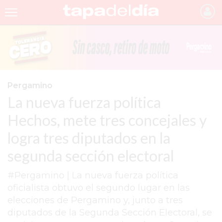
INICIO
NOTICIAS RECIENTES
GRUPO INFOPBA
Pergamino
La nueva fuerza política
PERGAMINO
Hechos, mete tres concejales y
PROVINCIA
logra tres diputados en la
PAIS
segunda sección electoral
SAN NICOLÁS
#Pergamino | La nueva fuerza política
ULTIMAS NOTICIAS
oficialista obtuvo el segundo lugar en las
FARMACIAS
elecciones de Pergamino y, junto a tres
diputados de la Segunda Sección Electoral, se
TEMAS DESTACADOS