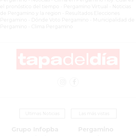
VEZ
el pronóstico del tiempo
-
Pergamino Virtual - Noticias
MÁS
de Pergamino y la region
-
Resultados Elecciones
COMERCIOS
Pergamino
-
Dónde Voto Pergamino
-
Municipalidad de
VENDEN
Pergamino
-
Clima Pergamino
POR
WHATSAPP
SIN
PAGAR
COMISIONES
POR
PEDIDO
MÜNNA
GELATERIA
A
DOMICILIO
Ultimas Noticias
Las más vistas
-
PEDIR
Grupo Infopba
Pergamino
ONLINE