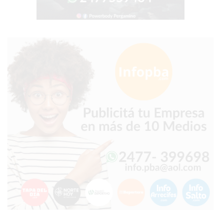
TIENDA
ONLINE
GRATIS
BON
YOGURT
-
YOGURTERIA
EN
PERGAMINO
LA
ALTERNATIVA
A
TIENDA
NUBE
Y
SHOPIFY:
CÓMO