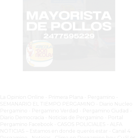
COMERCIOS
VENDAN
SIN
PAGAR
COMISIONES
CÓMO
CREAR
UNA
TIENDA
ONLINE
EN
PERGAMINO
La Opinion Online
-
Primera Plana
-
Pergamino -
TIENDA
SEMANARIO EL TIEMPO PERGAMINO
-
Diario Nucleo
ONLINE
Pergamino
-
Pergamino Verdad
-
Pergamino Ciuda
d
-
EN
Diario Democracia - Noticias de Pergamino
-
Portal
ROSARIO:
Pergamino Facebook
-
CASOS POLICIALES -
ALFA
CADA
NOTICIAS – Estamos en donde querés estar
-
Canal 4
Pergamino - Noticias
-
Clima en Pergamino hoy: Cuál es