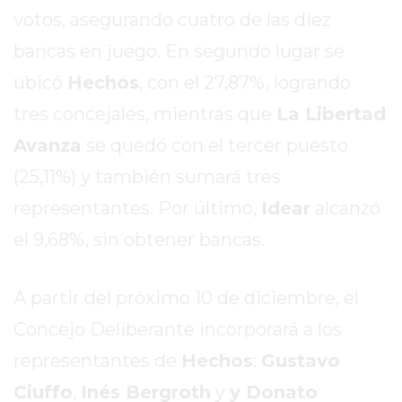
REPORTERO
votos, asegurando cuatro de las diez
DIARIO
bancas en juego. En segundo lugar se
DEPORTIVO
ubicó
Hechos
, con el 27,87%, logrando
ROJAS
tres concejales, mientras que
La Libertad
VIRTUAL
NOTICIAS
Avanza
se quedó con el tercer puesto
DE
(25,11%) y también sumará tres
ARRECIFES
representantes. Por último,
Idear
alcanzó
ZÁRATE
Y
el 9,68%, sin obtener bancas.
CAMPANA
NOTICIAS
A partir del próximo 10 de diciembre, el
DE
Concejo Deliberante incorporará a los
ZÁRATE
NOTICIAS
representantes de
Hechos
:
Gustavo
DE
Ciuffo
,
Inés Bergroth
y
y Donato
CAMPANA