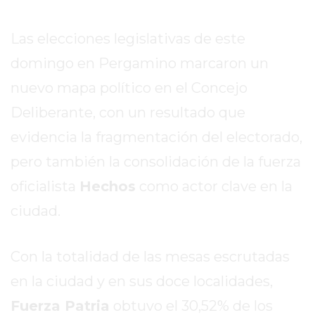
SITIO
PUBLICITÁ
Las elecciones legislativas de este
EN
TAPA
domingo en Pergamino marcaron un
DEL
nuevo mapa político en el Concejo
DIA
Deliberante, con un resultado que
DIARIO
evidencia la fragmentación del electorado,
NORTE
HOY
pero también la consolidación de la fuerza
GRUPO
oficialista
Hechos
como actor clave en la
DE
ciudad.
MEDIOS
INFOPBA
NOTICIAS
Con la totalidad de las mesas escrutadas
DE
en la ciudad y en sus doce localidades,
SALTO
Fuerza Patria
obtuvo el 30,52% de los
DIARIO