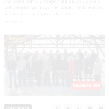
posiciona como protagonista de un Concejo
Deliberante sin mayorías claras. Paula Bustos
PERGAMINO
será una de las representantes.
MUNICIPALIDAD
08/09/2025 • 09:59
SUBE
TEATRO SAN MARTÍN
SEMANA MUNDIAL DE
LA LACTANCIA
CUD
SECRETARÍA DE SALUD
DE LA MUNICIPALIDAD DE
PERGAMINO
ESCUCHAR