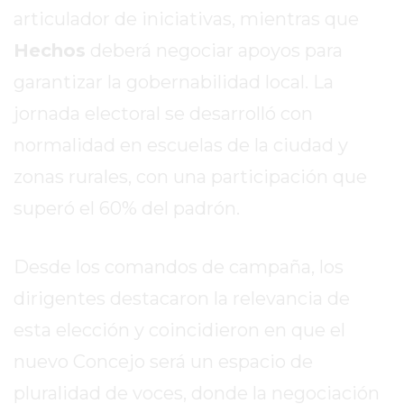
EL
articulador de iniciativas, mientras que
MEJOR
Hechos
deberá negociar apoyos para
GIMNASIO
DE
garantizar la gobernabilidad local. La
PERGAMINO
jornada electoral se desarrolló con
ENTRENAMIENTOS
normalidad en escuelas de la ciudad y
SPORTCLUB
zonas rurales, con una participación que
VS.
POWERBODY
superó el 60% del padrón.
CLUB
EN
Desde los comandos de campaña, los
PERGAMINO
dirigentes destacaron la relevancia de
UNNOBA
DESCUENTOS
esta elección y coincidieron en que el
PRECIO
nuevo Concejo será un espacio de
GIMNASIO
pluralidad de voces, donde la negociación
PERGAMINO