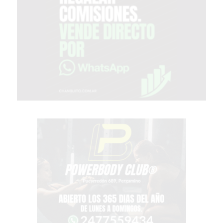
PERGAMINO?
¿DÓNDE
COMPRAR
PROTEÍNA
EN
PERGAMINO?
POWERBODY
NUTRITION:
LA
TIENDA
DE
SUPLEMENTOS
DEPORTIVOS
LÍDER
EN
PERGAMINO
CREAR