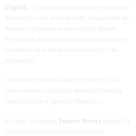
Cignoli
. El resultado genera un escenario
EXALTACIÓN
DE
de tres tercios, anticipando un período de
LA
debates intensos en el recinto, donde
CRUZ
ninguna fuerza tendrá mayoría propia y el
COLÓN
consenso será clave para la sanción de
(BUENOS
AIRES)
proyectos.
RESULTADOS
DE
Diputados provinciales por Hechos, su
LOTERÍAS
Y
nuevo espacio político. Manuel Pssaglia,
QUINIELAS
Paula Bustos e Ignacio Mateucci.
DE
HOY
En este contexto,
Fuerza Patria
se perfila
PERGAMINO
HOY
como primera minoría y principal