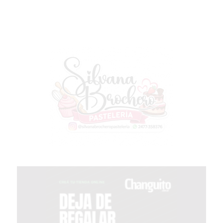
GIMNASIO
EN
PERGAMINO
CON
BUENOS
PROFESORES
GIMNASIO
PERGAMINO
SUPLEMENTOS
DEPORTIVOS
EN
PERGAMINO
¿DÓNDE
COMPRAR
CREATINA
EN