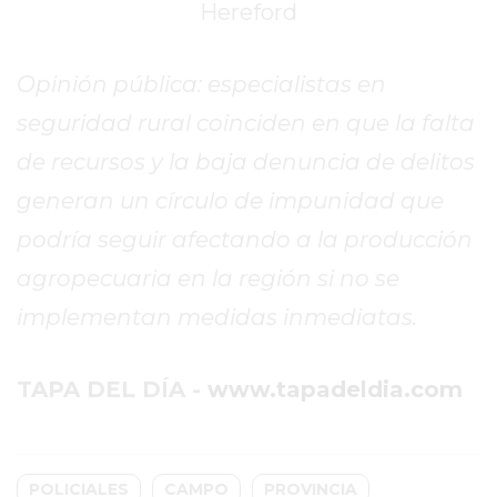
TIENDA
Hereford
ONLINE
GRATIS
Opinión pública: especialistas en
BON
seguridad rural coinciden en que la falta
YOGURT
-
de recursos y la baja denuncia de delitos
YOGURTERIA
generan un círculo de impunidad que
EN
podría seguir afectando a la producción
PERGAMINO
LA
agropecuaria en la región si no se
ALTERNATIVA
implementan medidas inmediatas.
A
TIENDA
TAPA DEL DÍA -
www.tapadeldia.com
NUBE
Y
SHOPIFY:
CÓMO
POLICIALES
CAMPO
PROVINCIA