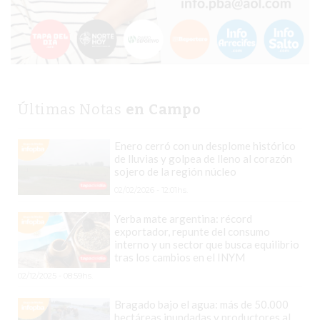
EN
PERGAMINO
YOGURT
HELADO
VIVERE
Últimas Notas
en Campo
BENE
-
Enero cerró con un desplome histórico
ENVIOS
de lluvias y golpea de lleno al corazón
A
sojero de la región núcleo
DOMICILIO
02/02/2026 - 12:01hs.
PEDIR
Yerba mate argentina: récord
YOGUR
exportador, repunte del consumo
interno y un sector que busca equilibrio
HELADO
tras los cambios en el INYM
VIVERE
02/12/2025 - 08:59hs.
BENE
PERGAMINO
Bragado bajo el agua: más de 50.000
hectáreas inundadas y productores al
A