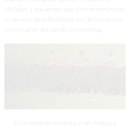
PERGAMINO?
oficiales, y advierten que sin herramientas
¿DÓNDE
COMPRAR
ni denuncias suficientes, los delincuentes
PROTEÍNA
continuarán actuando con ventaja.
EN
PERGAMINO?
POWERBODY
NUTRITION:
LA
TIENDA
DE
SUPLEMENTOS
DEPORTIVOS
LÍDER
EN
PERGAMINO
En el establecimiento crian Angus y
CREAR