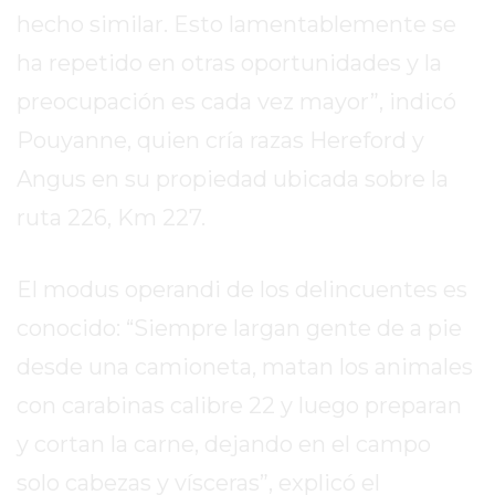
REPORTERO
hecho similar. Esto lamentablemente se
DIARIO
ha repetido en otras oportunidades y la
DEPORTIVO
preocupación es cada vez mayor”, indicó
ROJAS
Pouyanne, quien cría razas Hereford y
VIRTUAL
NOTICIAS
Angus en su propiedad ubicada sobre la
DE
ruta 226, Km 227.
ARRECIFES
ZÁRATE
El modus operandi de los delincuentes es
Y
CAMPANA
conocido: “Siempre largan gente de a pie
NOTICIAS
desde una camioneta, matan los animales
DE
con carabinas calibre 22 y luego preparan
ZÁRATE
NOTICIAS
y cortan la carne, dejando en el campo
DE
solo cabezas y vísceras”, explicó el
CAMPANA