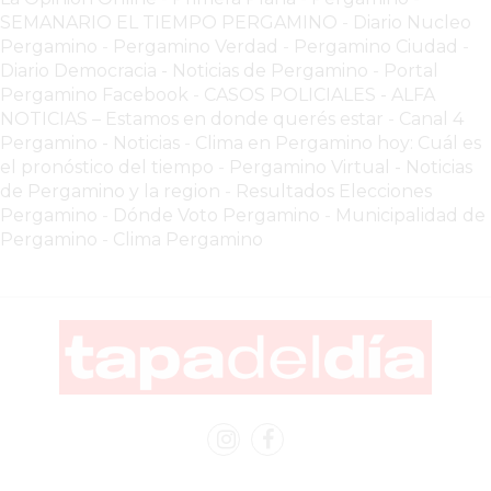
SEMANARIO EL TIEMPO PERGAMINO
-
Diario Nucleo
LUTOVA
Pergamino
-
Pergamino Verdad
-
Pergamino Ciuda
d
-
HAMBURGUESAS
Diario Democracia - Noticias de Pergamino
-
Portal
¡HACÉ
Pergamino Facebook
-
CASOS POLICIALES -
ALFA
TU
NOTICIAS – Estamos en donde querés estar
-
Canal 4
Pergamino - Noticias
-
Clima en Pergamino hoy: Cuál es
PEDIDO
el pronóstico del tiempo
-
Pergamino Virtual - Noticias
POR
de Pergamino y la region
-
Resultados Elecciones
DELIVERY!
Pergamino
-
Dónde Voto Pergamino
-
Municipalidad de
BAJONEANDO
Pergamino
-
Clima Pergamino
BURGERS
¡PEDIR
POR
DELIVERY!
-
PERGAMINO
MILES
DE