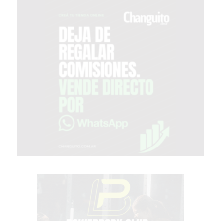
COMERCIOS
VENDAN
SIN
PAGAR
COMISIONES
CÓMO
CREAR
UNA
TIENDA
ONLINE
EN
PERGAMINO
TIENDA
ONLINE
EN
ROSARIO:
CADA