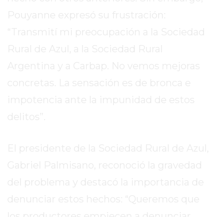
2026
Pouyanne expresó su frustración:
GIMNASIOS
“Transmití mi preocupación a la Sociedad
ABIERTOS
HOY
Rural de Azul, a la Sociedad Rural
EN
Argentina y a Carbap. No vemos mejoras
PERGAMINO
concretas. La sensación es de bronca e
GIMNASIO
impotencia ante la impunidad de estos
EN
PERGAMINO
delitos”.
CON
PLANES
El presidente de la Sociedad Rural de Azul,
PERSONALIZADOS
DÓNDE
Gabriel Palmisano, reconoció la gravedad
HACER
del problema y destacó la importancia de
MUSCULACIÓN
denunciar estos hechos: “Queremos que
EN
PERGAMINO
los productores empiecen a denunciar.