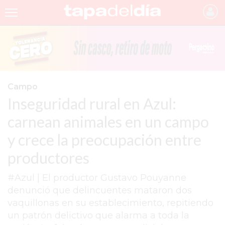
INICIO
NOTICIAS RECIENTES
GRUPO INFOPBA
Campo
Inseguridad rural en Azul:
PERGAMINO
carnean animales en un campo
PROVINCIA
y crece la preocupación entre
PAIS
productores
SAN NICOLÁS
#Azul | El productor Gustavo Pouyanne
ULTIMAS NOTICIAS
denunció que delincuentes mataron dos
FARMACIAS
vaquillonas en su establecimiento, repitiendo
un patrón delictivo que alarma a toda la
TEMAS DESTACADOS