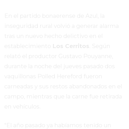
SITIO
PUBLICITÁ
En el partido bonaerense de Azul, la
EN
TAPA
inseguridad rural volvió a generar alarma
DEL
tras un nuevo hecho delictivo en el
DIA
establecimiento
Los Cerritos
. Según
DIARIO
relató el productor Gustavo Pouyanne,
NORTE
HOY
durante la noche del jueves pasado dos
GRUPO
vaquillonas Polled Hereford fueron
DE
carneadas y sus restos abandonados en el
MEDIOS
INFOPBA
campo, mientras que la carne fue retirada
NOTICIAS
en vehículos.
DE
SALTO
“El año pasado ya habíamos tenido un
DIARIO