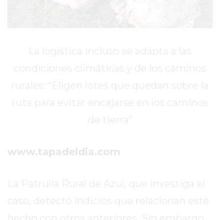
EL
MEJOR
GIMNASIO
DE
La logística incluso se adapta a las
PERGAMINO
condiciones climáticas y de los caminos
ENTRENAMIENTOS
rurales: “Eligen lotes que quedan sobre la
SPORTCLUB
VS.
ruta para evitar encajarse en los caminos
POWERBODY
de tierra"
CLUB
EN
PERGAMINO
www.tapadeldia.com
UNNOBA
DESCUENTOS
La Patrulla Rural de Azul, que investiga el
PRECIO
caso, detectó indicios que relacionan este
GIMNASIO
PERGAMINO
hecho con otros anteriores. Sin embargo,