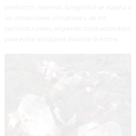
productor. Además, la logística se adapta a
EXALTACIÓN
DE
las condiciones climáticas y de los
LA
caminos rurales, eligiendo lotes accesibles
CRUZ
para evitar encajarse durante la noche.
COLÓN
(BUENOS
AIRES)
RESULTADOS
DE
LOTERÍAS
Y
QUINIELAS
DE
HOY
PERGAMINO
HOY