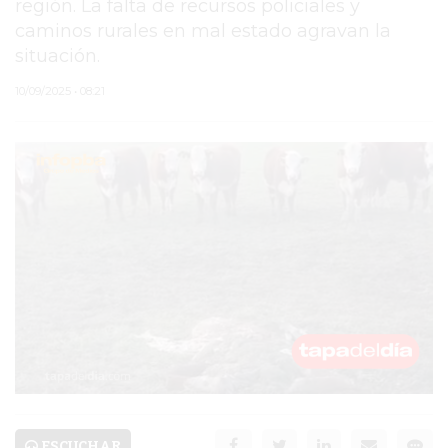
región. La falta de recursos policiales y
caminos rurales en mal estado agravan la
PERGAMINO
situación.
MUNICIPALIDAD
10/09/2025 • 08:21
SUBE
TEATRO SAN MARTÍN
SEMANA MUNDIAL DE
LA LACTANCIA
CUD
SECRETARÍA DE SALUD
DE LA MUNICIPALIDAD DE
PERGAMINO
ESCUCHAR