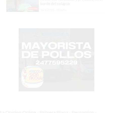
borde del colapso
DOMICILIO!
30/10/2025 - 09:14hs.
YOGURT
HELADO
-
ENVIOS
A
DOMICILIO
EN
PERGAMINO
BON
YOGURT
-
PERGAMINO
-
ENVIOS
A
La Opinion Online
-
Primera Plana
-
Pergamino -
DOMICILIO