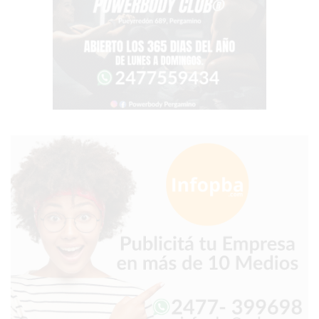
VEZ
MÁS
COMERCIOS
VENDEN
POR
WHATSAPP
SIN
PAGAR
COMISIONES
POR
PEDIDO
MÜNNA
GELATERIA
A
DOMICILIO
-
PEDIR
ONLINE