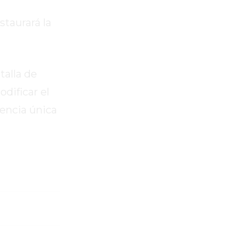
staurará la
talla de
dificar el
iencia única