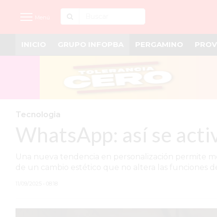
Menú
INICIO
GRUPO INFOPBA
PERGAMINO
PROV
INICIO
NOTICIAS RECIENTES
GRUPO INFOPBA
PERGAMINO
Tecnologia
WhatsApp: así se acti
PROVINCIA
PAIS
Una nueva tendencia en personalización permite mod
de un cambio estético que no altera las funciones de
SAN NICOLÁS
11/09/2025 • 08:18
ULTIMAS NOTICIAS
FARMACIAS