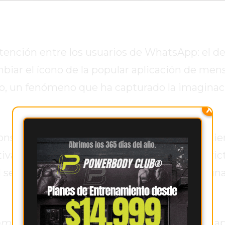
atención entre los usuarios de WhatsApp: el 
biar el ícono de la popular aplicación de mens
o, un fenómeno que ha capturado la imaginac
X
servados de manera natural o artificial, y ti
la activación de este modo en WhatsApp es estr
del servicio de mensajería y no modifica ningun
mia
requiere el uso de Nova Launcher, una ap