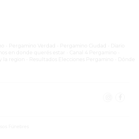
no
-
Pergamino Verdad
-
Pergamino Ciuda
d
-
Diario
os en donde querés estar
-
Canal 4 Pergamino -
 la region
-
Resultados Elecciones Pergamino
-
Dónde
isos Fúnebres