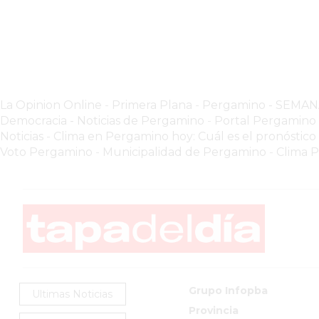
GIMNASIO
PERGAMINO
2026
GIMNASIOS
ABIERTOS
HOY
La Opinion Online
-
Primera Plana
-
Pergamino - SEMA
EN
Democracia - Noticias de Pergamino
-
Portal Pergamin
PERGAMINO
Noticias
-
Clima en Pergamino hoy: Cuál es el pronóstico
Voto Pergamino
-
Municipalidad de Pergamino
-
Clima 
GIMNASIO
EN
PERGAMINO
CON
PLANES
PERSONALIZADOS
DÓNDE
HACER
Grupo Infopba
Ultimas Noticias
MUSCULACIÓN
Provincia