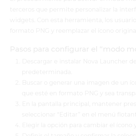
DE
terceros que permite personalizar la interf
CAMPANA
widgets. Con esta herramienta, los usuar
EXALTACIÓN
DE
formato PNG y reemplazar el ícono origin
LA
CRUZ
Pasos para configurar el “modo 
COLÓN
Descargar e instalar Nova Launcher de
(BUENOS
AIRES)
predeterminada.
RESULTADOS
Buscar o generar una imagen de un 
DE
que esté en formato PNG y sea transp
LOTERÍAS
Y
En la pantalla principal, mantener pr
QUINIELAS
seleccionar “Editar” en el menú flotan
DE
Elegir la opción para cambiar el ícon
HOY
PERGAMINO
Definir el tamaño y confirmar la sele