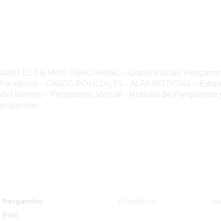
NARIO EL TIEMPO PERGAMINO
-
Diario Nucleo Pergami
o Facebook
-
CASOS POLICIALES -
ALFA NOTICIAS – Estam
 del tiempo
-
Pergamino Virtual - Noticias de Pergamino y
Pergamino
Pergamino
Pronóstico
Av
Pais