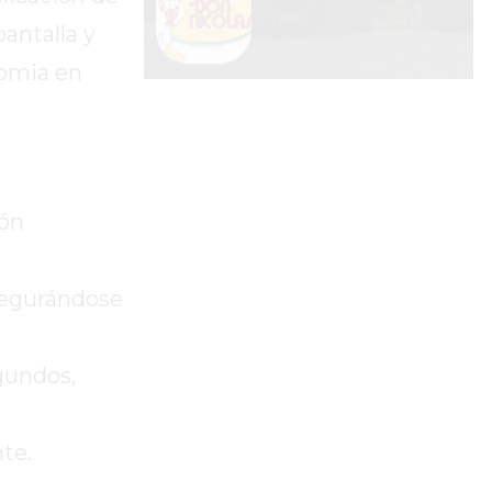
pantalla y
momia en
ión
segurándose
gundos,
te.