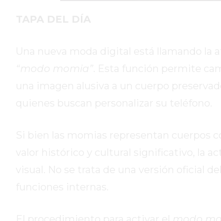
DIARIO
TAPA DEL DÍA
REPORTERO
DIARIO
Una nueva moda digital está llamando la 
DEPORTIVO
“modo momia”
. Esta función permite cam
ROJAS
VIRTUAL
una imagen alusiva a un cuerpo preservad
NOTICIAS
quienes buscan personalizar su teléfono.
DE
ARRECIFES
Si bien las momias representan cuerpos con
ZÁRATE
Y
valor histórico y cultural significativo, 
CAMPANA
visual. No se trata de una versión oficial 
NOTICIAS
funciones internas.
DE
ZÁRATE
NOTICIAS
El procedimiento para activar el
modo mo