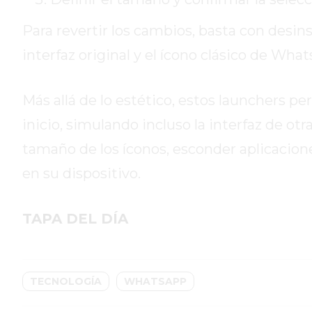
HOY
Para revertir los cambios, basta con desin
EL
MEJOR
interfaz original y el ícono clásico de Wha
GIMNASIO
DE
Más allá de lo estético, estos launchers p
PERGAMINO
inicio, simulando incluso la interfaz de ot
ENTRENAMIENTOS
SPORTCLUB
tamaño de los íconos, esconder aplicacion
VS.
en su dispositivo.
POWERBODY
CLUB
TAPA DEL DÍA
EN
PERGAMINO
UNNOBA
DESCUENTOS
TECNOLOGÍA
WHATSAPP
PRECIO