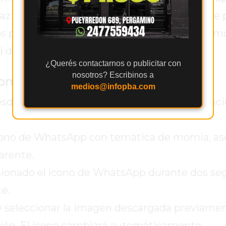
az del teléfono, incluyendo iconos, fondos de 
ios pueden seleccionar cualquier imagen de 
al de WhatsApp.
¿Querés contactarnos o publicitar con
nosotros? Escribinos a
momia” en WhatsApp:
medios@infopba.com
sde la Play Store y establecerla como aplicac
ícono de WhatsApp con temática de momia, a
arente.
esionado el ícono de WhatsApp durante dos se
te.
o y seleccionar la imagen descargada previamen
cción. El ícono cambiará automáticamente.