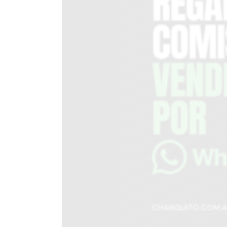
DEL
SITIO
PUBLICITÁ
EN
TAPA
DEL
DIA
DIARIO
NORTE
HOY
GRUPO
DE
MEDIOS
INFOPBA
NOTICIAS
DE
SALTO