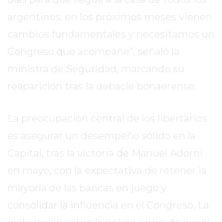
EXALTACIÓN
argentinos; en los próximos meses vienen
DE
cambios fundamentales y necesitamos un
LA
Congreso que acompañe”, señaló la
CRUZ
ministra de Seguridad, marcando su
COLÓN
(BUENOS
reaparición tras la debacle bonaerense.
AIRES)
RESULTADOS
La preocupación central de los libertarios
DE
LOTERÍAS
es asegurar un desempeño sólido en la
Y
Capital, tras la victoria de Manuel Adorni
QUINIELAS
en mayo, con la expectativa de retener la
DE
HOY
mayoría de las bancas en juego y
PERGAMINO
consolidar la influencia en el Congreso. La
HOY