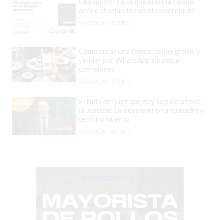
COMERCIOS
Changuito: La IA que arma la tienda
online charlando con el comerciante
VENDAN
14/07/2026 - 12:33hs.
SIN
PAGAR
Cómo crear una tienda online gratis y
COMISIONES
vender por WhatsApp sin pagar
CÓMO
comisiones
CREAR
30/05/2026 - 17:30hs.
UNA
El fallo del juez que hoy sacude a toda
TIENDA
la Justicia: Lo devolvieron a su madre y
ONLINE
terminó muerto
EN
16/04/2026 - 07:14hs.
PERGAMINO
TIENDA
ONLINE
EN
ROSARIO:
CADA