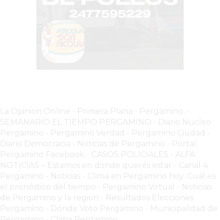
VEZ
MÁS
COMERCIOS
VENDEN
POR
WHATSAPP
SIN
PAGAR
COMISIONES
La Opinion Online
-
Primera Plana
-
Pergamino -
POR
SEMANARIO EL TIEMPO PERGAMINO
-
Diario Nucleo
PEDIDO
Pergamino
-
Pergamino Verdad
-
Pergamino Ciuda
d
-
MÜNNA
Diario Democracia - Noticias de Pergamino
-
Portal
Pergamino Facebook
-
CASOS POLICIALES -
ALFA
GELATERIA
NOTICIAS – Estamos en donde querés estar
-
Canal 4
A
Pergamino - Noticias
-
Clima en Pergamino hoy: Cuál es
DOMICILIO
el pronóstico del tiempo
-
Pergamino Virtual - Noticias
-
de Pergamino y la region
-
Resultados Elecciones
PEDIR
Pergamino
-
Dónde Voto Pergamino
-
Municipalidad de
Pergamino
-
Clima Pergamino
ONLINE