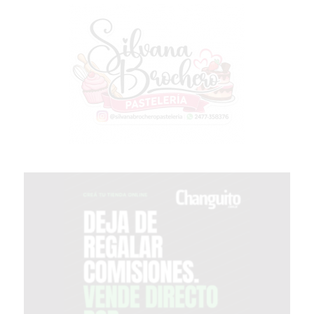
PERGAMINO?
¿DÓNDE
COMPRAR
PROTEÍNA
EN
PERGAMINO?
POWERBODY
NUTRITION:
LA
TIENDA
DE
SUPLEMENTOS
DEPORTIVOS
LÍDER
EN
PERGAMINO
CREAR