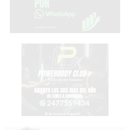
TIENDA
ONLINE
GRATIS
BON
YOGURT
-
YOGURTERIA
EN
PERGAMINO
LA
ALTERNATIVA
A
TIENDA
NUBE
Y
SHOPIFY:
CÓMO