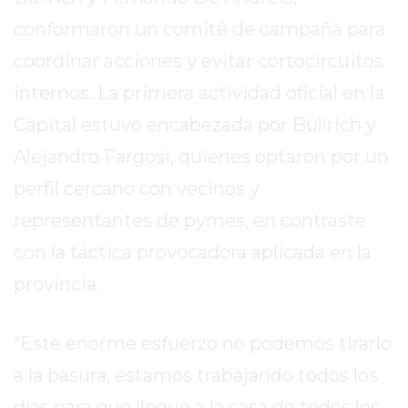
REPORTERO
conformaron un comité de campaña para
DIARIO
coordinar acciones y evitar cortocircuitos
DEPORTIVO
ROJAS
internos. La primera actividad oficial en la
VIRTUAL
Capital estuvo encabezada por Bullrich y
NOTICIAS
Alejandro Fargosi, quienes optaron por un
DE
perfil cercano con vecinos y
ARRECIFES
ZÁRATE
representantes de pymes, en contraste
Y
con la táctica provocadora aplicada en la
CAMPANA
provincia.
NOTICIAS
DE
ZÁRATE
“Este enorme esfuerzo no podemos tirarlo
NOTICIAS
a la basura, estamos trabajando todos los
DE
días para que llegue a la casa de todos los
CAMPANA