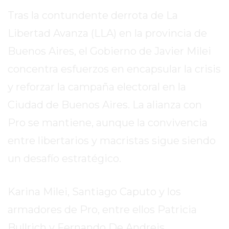
SITIO
Tras la contundente derrota de La
PUBLICITÁ
EN
Libertad Avanza (LLA) en la provincia de
TAPA
Buenos Aires, el Gobierno de Javier Milei
DEL
concentra esfuerzos en encapsular la crisis
DIA
y reforzar la campaña electoral en la
DIARIO
NORTE
Ciudad de Buenos Aires. La alianza con
HOY
Pro se mantiene, aunque la convivencia
GRUPO
entre libertarios y macristas sigue siendo
DE
MEDIOS
un desafío estratégico.
INFOPBA
NOTICIAS
Karina Milei, Santiago Caputo y los
DE
armadores de Pro, entre ellos Patricia
SALTO
DIARIO
Bullrich y Fernando De Andreis,