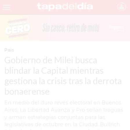
INICIO
NOTICIAS RECIENTES
GRUPO INFOPBA
Pais
Gobierno de Milei busca
PERGAMINO
blindar la Capital mientras
PROVINCIA
gestiona la crisis tras la derrota
PAIS
bonaerense
SAN NICOLÁS
En medio del duro revés electoral en Buenos
ULTIMAS NOTICIAS
Aires, La Libertad Avanza y Pro sellan treguas
FARMACIAS
y arman estrategias conjuntas para las
legislativas de octubre en la Ciudad. Bullrich
TEMAS DESTACADOS