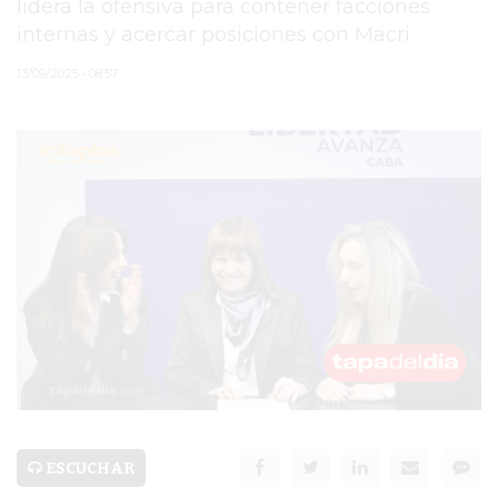
lidera la ofensiva para contener facciones
internas y acercar posiciones con Macri.
PERGAMINO
13/09/2025 • 08:57
MUNICIPALIDAD
SUBE
TEATRO SAN MARTÍN
SEMANA MUNDIAL DE
LA LACTANCIA
CUD
SECRETARÍA DE SALUD
DE LA MUNICIPALIDAD DE
PERGAMINO
ESCUCHAR