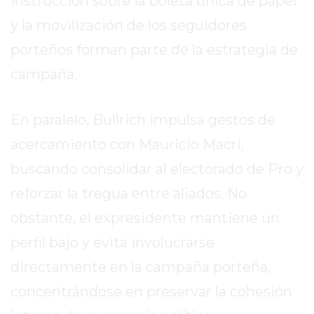
instrucción sobre la boleta única de papel
EL
y la movilización de los seguidores
MEJOR
GIMNASIO
porteños forman parte de la estrategia de
DE
campaña.
PERGAMINO
ENTRENAMIENTOS
En paralelo, Bullrich impulsa gestos de
SPORTCLUB
VS.
acercamiento con Mauricio Macri,
POWERBODY
buscando consolidar al electorado de Pro y
CLUB
reforzar la tregua entre aliados. No
EN
PERGAMINO
obstante, el expresidente mantiene un
UNNOBA
perfil bajo y evita involucrarse
DESCUENTOS
directamente en la campaña porteña,
PRECIO
GIMNASIO
concentrándose en preservar la cohesión
PERGAMINO