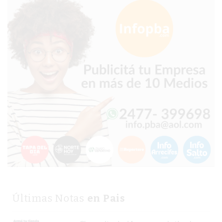
CHANGUITO.COM.AR
DEMOCRATIZA
EL
COMERCIO
POR
WHATSAPP
CATÁLOGO
DE
WHATSAPP
ONLINE
EN
PERGAMINO:
LA
ALTERNATIVA
PARA
Últimas Notas
en Pais
QUE
LOS