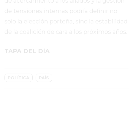
de acercamiento a los aliados y la gestión
GIMNASIO
de tensiones internas podría definir no
EN
solo la elección porteña, sino la estabilidad
PERGAMINO
CON
de la coalición de cara a los próximos años.
BUENOS
PROFESORES
TAPA DEL DÍA
GIMNASIO
PERGAMINO
SUPLEMENTOS
POLÍTICA
PAÍS
DEPORTIVOS
EN
PERGAMINO
¿DÓNDE
COMPRAR
CREATINA
EN