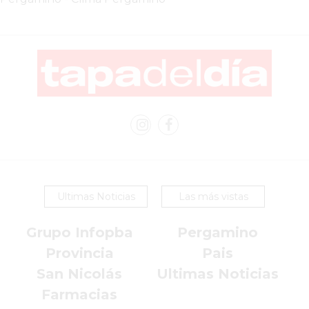
EN
PERGAMINO
YOGURT
HELADO
VIVERE
BENE
-
ENVIOS
A
DOMICILIO
Ultimas Noticias
Las más vistas
PEDIR
YOGUR
Grupo Infopba
Pergamino
HELADO
Provincia
Pais
VIVERE
San Nicolás
Ultimas Noticias
BENE
PERGAMINO
Farmacias
A