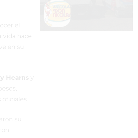
ocer el
a vida hace
ve en su
 Hearns
y
pesos,
oficiales.
caron su
ron