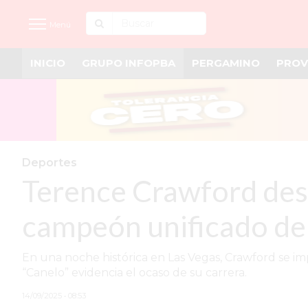
Menú
INICIO
GRUPO INFOPBA
PERGAMINO
PROV
INICIO
NOTICIAS RECIENTES
GRUPO INFOPBA
PERGAMINO
Deportes
Terence Crawford dest
PROVINCIA
PAIS
campeón unificado de
SAN NICOLÁS
En una noche histórica en Las Vegas, Crawford se im
ULTIMAS NOTICIAS
“Canelo” evidencia el ocaso de su carrera.
FARMACIAS
14/09/2025 • 08:53