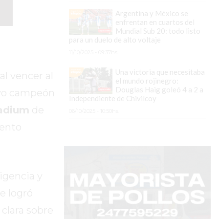
Argentina y México se
enfrentan en cuartos del
Mundial Sub 20: todo listo
para un duelo de alto voltaje
11/10/2025 - 09:37hs.
Una victoria que necesitaba
al vencer al
el mundo rojinegro:
Douglas Haig goleó 4 a 2 a
evo campeón
Independiente de Chivilcoy
tadium
de
06/10/2025 - 10:50hs.
vento
ligencia y
e logró
clara sobre