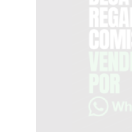
EN
TAPA
DEL
DIA
DIARIO
NORTE
HOY
GRUPO
DE
MEDIOS
INFOPBA
NOTICIAS
DE
SALTO
DIARIO
REPORTERO