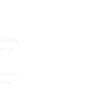
a fuerza
en los
moderno,
nica,