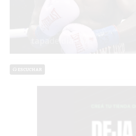
PRONÓSTICO
AVISOS FÚNEBRES
AYUDA
TÉRMINOS
Y
ESCUCHAR
CONDICIONES
POLÍTICAS
DE
PRIVACIDAD
MAPA
DEL
SITIO
PUBLICITÁ