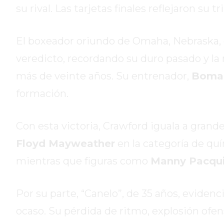
su rival. Las tarjetas finales reflejaron su triu
DE
LA
CRUZ
El boxeador oriundo de Omaha, Nebraska, e
COLÓN
veredicto, recordando su duro pasado y la 
(BUENOS
AIRES)
más de veinte años. Su entrenador,
Bomac
RESULTADOS
formación.
DE
LOTERÍAS
Con esta victoria, Crawford iguala a gran
Y
QUINIELAS
Floyd Mayweather
en la categoría de qu
DE
mientras que figuras como
Manny Pacqu
HOY
PERGAMINO
Por su parte, “Canelo”, de 35 años, evidenc
HOY
EL
ocaso. Su pérdida de ritmo, explosión ofe
MEJOR