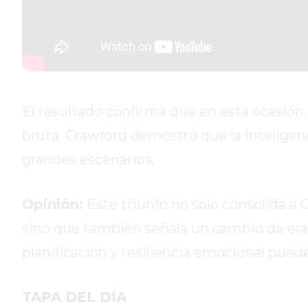
GIMNASIOS
ABIERTOS
HOY
EN
PERGAMINO
GIMNASIO
El resultado confirma que en esta ocasión, l
EN
PERGAMINO
bruta. Crawford demostró que la inteligenci
CON
grandes escenarios.
PLANES
PERSONALIZADOS
Opinión:
Este triunfo no solo consolida a
DÓNDE
HACER
sino que también señala un cambio de era
MUSCULACIÓN
planificación y resiliencia emocional pueden
EN
PERGAMINO
MEJOR
TAPA DEL DÍA