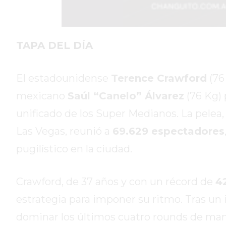
DIARIO
DEPORTIVO
ROJAS
VIRTUAL
TAPA DEL DÍA
NOTICIAS
DE
El estadounidense
Terence Crawford
(76 
ARRECIFES
mexicano
Saúl “Canelo” Álvarez
(76 Kg) 
ZÁRATE
Y
unificado de los Super Medianos. La pelea,
CAMPANA
Las Vegas, reunió a
69.629 espectadores
NOTICIAS
pugilístico en la ciudad.
DE
ZÁRATE
NOTICIAS
Crawford, de 37 años y con un récord de
42
DE
estrategia para imponer su ritmo. Tras un 
CAMPANA
dominar los últimos cuatro rounds de man
EXALTACIÓN