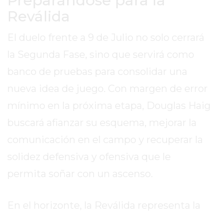
Preparándose para la
EL
Reválida
MEJOR
GIMNASIO
El duelo frente a 9 de Julio no solo cerrará
DE
la Segunda Fase, sino que servirá como
PERGAMINO
ENTRENAMIENTOS
banco de pruebas para consolidar una
SPORTCLUB
nueva idea de juego. Con margen de error
VS.
mínimo en la próxima etapa, Douglas Haig
POWERBODY
buscará afianzar su esquema, mejorar la
CLUB
EN
comunicación en el campo y recuperar la
PERGAMINO
solidez defensiva y ofensiva que le
UNNOBA
permita soñar con un ascenso.
DESCUENTOS
PRECIO
GIMNASIO
En el horizonte, la Reválida representa la
PERGAMINO