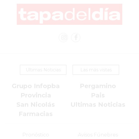
VEZ
MÁS
COMERCIOS
VENDEN
POR
WHATSAPP
SIN
PAGAR
COMISIONES
Ultimas Noticias
Las más vistas
POR
PEDIDO
Grupo Infopba
Pergamino
MÜNNA
Provincia
Pais
GELATERIA
San Nicolás
Ultimas Noticias
A
Farmacias
DOMICILIO
-
PEDIR
Pronóstico
Avisos Fúnebres
ONLINE