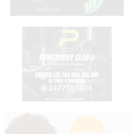
PERGAMINO?
¿DÓNDE
COMPRAR
PROTEÍNA
EN
PERGAMINO?
POWERBODY
NUTRITION:
LA
TIENDA
DE
SUPLEMENTOS
DEPORTIVOS
LÍDER
EN
PERGAMINO
CREAR