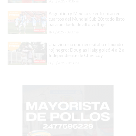
CHANGUITO.COM.AR
20/10/2025 - 10:16hs.
DEMOCRATIZA
Argentina y México se enfrentan en
EL
cuartos del Mundial Sub 20: todo listo
para un duelo de alto voltaje
COMERCIO
11/10/2025 - 09:37hs.
POR
WHATSAPP
Una victoria que necesitaba el mundo
CATÁLOGO
rojinegro: Douglas Haig goleó 4 a 2 a
Independiente de Chivilcoy
DE
06/10/2025 - 10:50hs.
WHATSAPP
ONLINE
EN
PERGAMINO:
LA
ALTERNATIVA
PARA
QUE
LOS