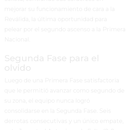
REPORTERO
mejorar su funcionamiento de cara a la
DIARIO
Reválida, la última oportunidad para
DEPORTIVO
pelear por el segundo ascenso a la Primera
ROJAS
VIRTUAL
Nacional.
NOTICIAS
DE
Segunda Fase para el
ARRECIFES
olvido
ZÁRATE
Y
Luego de una Primera Fase satisfactoria
CAMPANA
que le permitió avanzar como segundo de
NOTICIAS
DE
su zona, el equipo nunca logró
ZÁRATE
consolidarse en la Segunda Fase. Seis
NOTICIAS
derrotas consecutivas y un único empate,
DE
CAMPANA