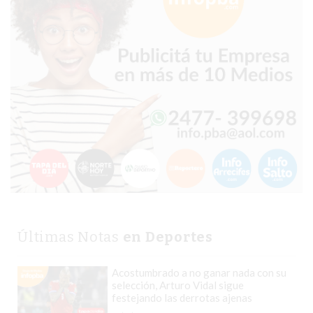
TIENDA
ONLINE
GRATIS
BON
YOGURT
-
YOGURTERIA
EN
PERGAMINO
LA
ALTERNATIVA
A
TIENDA
Últimas Notas
en Deportes
NUBE
Y
Acostumbrado a no ganar nada con su
SHOPIFY:
selección, Arturo Vidal sigue
festejando las derrotas ajenas
CÓMO