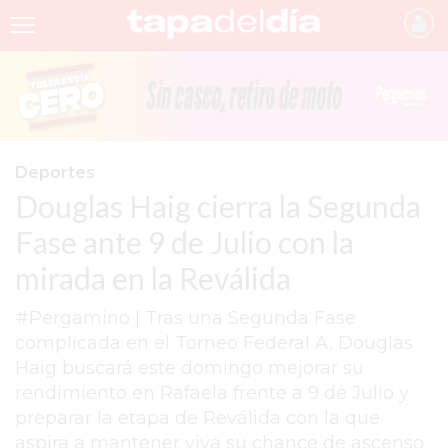
INICIO
NOTICIAS RECIENTES
GRUPO INFOPBA
Deportes
Douglas Haig cierra la Segunda
PERGAMINO
Fase ante 9 de Julio con la
PROVINCIA
mirada en la Reválida
PAIS
#Pergamino | Tras una Segunda Fase
SAN NICOLÁS
complicada en el Torneo Federal A, Douglas
ULTIMAS NOTICIAS
Haig buscará este domingo mejorar su
rendimiento en Rafaela frente a 9 de Julio y
FARMACIAS
preparar la etapa de Reválida con la que
TEMAS DESTACADOS
aspira a mantener viva su chance de ascenso.