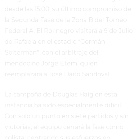
SITIO
desde las 15:00, su último compromiso de
PUBLICITÁ
EN
la Segunda Fase de la Zona B del Torneo
TAPA
Federal A. El Rojinegro visitará a 9 de Julio
DEL
de Rafaela en el estadio “Germán
DIA
Solterman”, con el arbitraje del
DIARIO
NORTE
mendocino Jorge Etem, quien
HOY
reemplazará a José Darío Sandoval.
GRUPO
DE
MEDIOS
La campaña de Douglas Haig en esta
INFOPBA
instancia ha sido especialmente difícil.
NOTICIAS
Con solo un punto en siete partidos y sin
DE
victorias, el equipo cerrará la fase como
SALTO
DIARIO
colista, centrando sus esfuerzos en