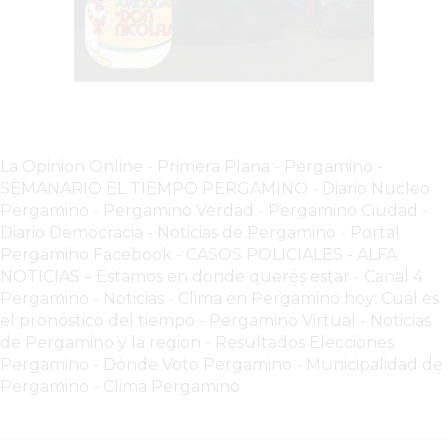
COMERCIOS
VENDAN
SIN
PAGAR
COMISIONES
CÓMO
CREAR
La Opinion Online
-
Primera Plana
-
Pergamino -
UNA
SEMANARIO EL TIEMPO PERGAMINO
-
Diario Nucleo
Pergamino
-
Pergamino Verdad
-
Pergamino Ciuda
d
-
TIENDA
Diario Democracia - Noticias de Pergamino
-
Portal
ONLINE
Pergamino Facebook
-
CASOS POLICIALES -
ALFA
EN
NOTICIAS – Estamos en donde querés estar
-
Canal 4
PERGAMINO
Pergamino - Noticias
-
Clima en Pergamino hoy: Cuál es
TIENDA
el pronóstico del tiempo
-
Pergamino Virtual - Noticias
de Pergamino y la region
-
Resultados Elecciones
ONLINE
Pergamino
-
Dónde Voto Pergamino
-
Municipalidad de
EN
Pergamino
-
Clima Pergamino
ROSARIO:
CADA