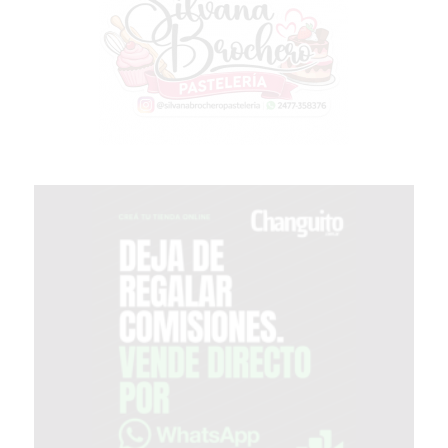
GIMNASIO
EN
PERGAMINO
CON
BUENOS
PROFESORES
GIMNASIO
PERGAMINO
SUPLEMENTOS
DEPORTIVOS
EN
PERGAMINO
¿DÓNDE
COMPRAR
CREATINA
EN