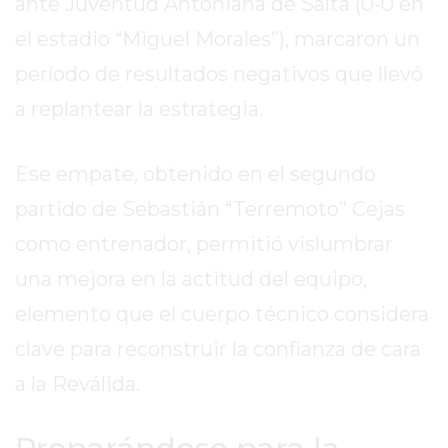
ante Juventud Antoniana de Salta (0-0 en
EXALTACIÓN
el estadio “Miguel Morales”), marcaron un
DE
período de resultados negativos que llevó
LA
a replantear la estrategia.
CRUZ
COLÓN
(BUENOS
Ese empate, obtenido en el segundo
AIRES)
partido de Sebastián “Terremoto” Cejas
RESULTADOS
como entrenador, permitió vislumbrar
DE
LOTERÍAS
una mejora en la actitud del equipo,
Y
elemento que el cuerpo técnico considera
QUINIELAS
clave para reconstruir la confianza de cara
DE
HOY
a la Reválida.
PERGAMINO
HOY