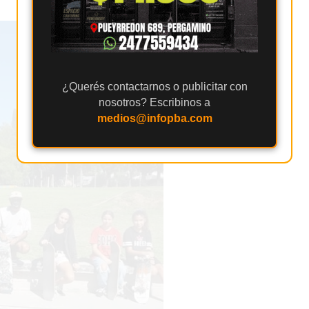
¿Querés contactarnos o publicitar con
nosotros? Escribinos a
medios@infopba.com