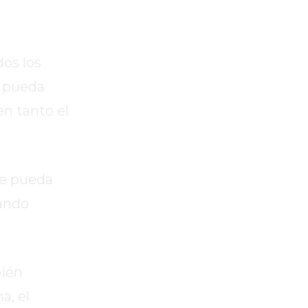
dos los
o pueda
en tanto el
ue pueda
dando
bién
a, el