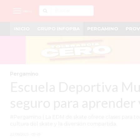
Menú
INICIO
GRUPO INFOPBA
PERGAMINO
PROV
INICIO
NOTICIAS RECIENTES
GRUPO INFOPBA
PERGAMINO
Pergamino
Escuela Deportiva Mu
PROVINCIA
PAIS
seguro para aprender y
SAN NICOLÁS
#Pergamino | La EDM de skate ofrece clases para toda
ULTIMAS NOTICIAS
cultura del skate y la diversión compartida.
FARMACIAS
22/09/2025 • 09:49