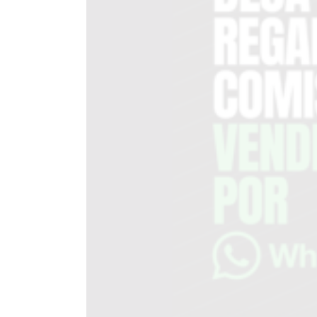
DEL
SITIO
PUBLICITÁ
EN
TAPA
DEL
DIA
DIARIO
NORTE
HOY
GRUPO
DE
MEDIOS
INFOPBA
NOTICIAS
DE
SALTO