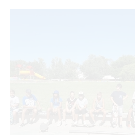
DE
CAMPANA
EXALTACIÓN
DE
LA
CRUZ
COLÓN
(BUENOS
AIRES)
RESULTADOS
DE
LOTERÍAS
Y
QUINIELAS
DE
HOY
PERGAMINO