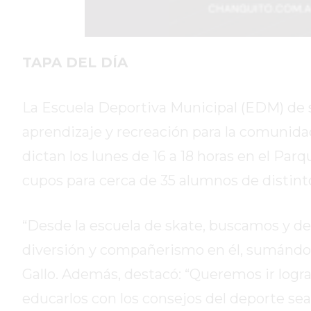
DIARIO
REPORTERO
DIARIO
TAPA DEL DÍA
DEPORTIVO
ROJAS
La Escuela Deportiva Municipal (EDM) de
VIRTUAL
aprendizaje y recreación para la comunidad.
NOTICIAS
DE
dictan los lunes de 16 a 18 horas en el Par
ARRECIFES
cupos para cerca de 35 alumnos de distinto
ZÁRATE
Y
“Desde la escuela de skate, buscamos y de
CAMPANA
NOTICIAS
diversión y compañerismo en él, sumándole l
DE
Gallo. Además, destacó: “Queremos ir logra
ZÁRATE
educarlos con los consejos del deporte sea
NOTICIAS