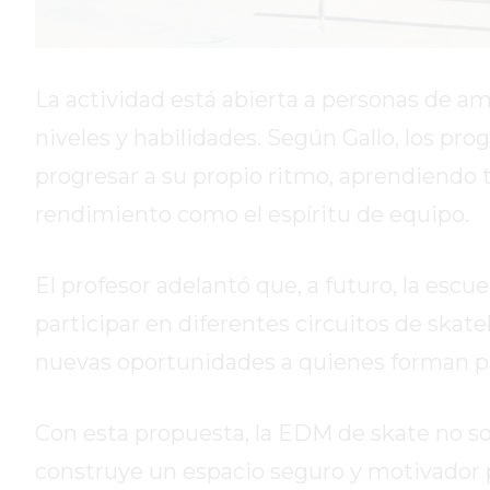
HOY
EL
MEJOR
La actividad está abierta a personas de am
GIMNASIO
niveles y habilidades. Según Gallo, los p
DE
PERGAMINO
progresar a su propio ritmo, aprendiendo t
ENTRENAMIENTOS
rendimiento como el espíritu de equipo.
SPORTCLUB
VS.
El profesor adelantó que, a futuro, la es
POWERBODY
CLUB
participar en diferentes circuitos de skat
EN
nuevas oportunidades a quienes forman p
PERGAMINO
UNNOBA
Con esta propuesta, la EDM de skate no so
DESCUENTOS
PRECIO
construye un espacio seguro y motivador pa