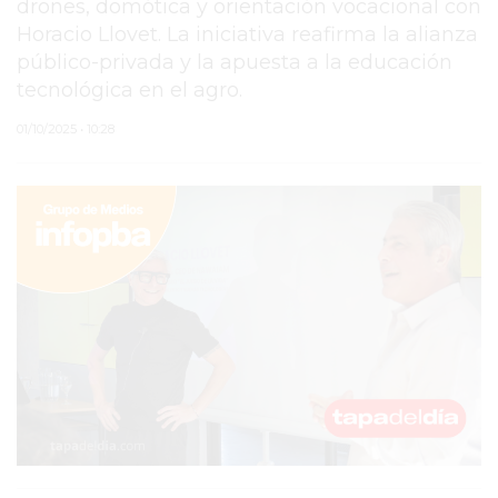
drones, domótica y orientación vocacional con
Horacio Llovet. La iniciativa reafirma la alianza
PERGAMINO
público-privada y la apuesta a la educación
MUNICIPALIDAD
tecnológica en el agro.
SUBE
01/10/2025 • 10:28
TEATRO SAN MARTÍN
SEMANA MUNDIAL DE
LA LACTANCIA
CUD
SECRETARÍA DE SALUD
DE LA MUNICIPALIDAD DE
PERGAMINO