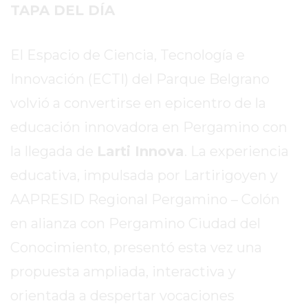
SITIO
TAPA DEL DÍA
PUBLICITÁ
EN
El Espacio de Ciencia, Tecnología e
TAPA
Innovación (ECTI) del Parque Belgrano
DEL
DIA
volvió a convertirse en epicentro de la
DIARIO
educación innovadora en Pergamino con
NORTE
la llegada de
Larti Innova
. La experiencia
HOY
GRUPO
educativa, impulsada por Lartirigoyen y
DE
AAPRESID Regional Pergamino – Colón
MEDIOS
en alianza con Pergamino Ciudad del
INFOPBA
NOTICIAS
Conocimiento, presentó esta vez una
DE
propuesta ampliada, interactiva y
SALTO
orientada a despertar vocaciones
DIARIO