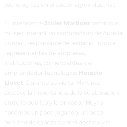
tecnológicas en el sector agroindustrial.
REPORTERO
DIARIO
DEPORTIVO
El intendente
Javier Martínez
recorrió el
ROJAS
museo interactivo acompañado de Aurelia
VIRTUAL
Furnari, responsable del espacio, junto a
NOTICIAS
DE
representantes de empresas,
ARRECIFES
instituciones, comerciantes y el
ZÁRATE
emprendedor tecnológico
Horacio
Y
CAMPANA
Llovet
. Durante su visita, Martínez
NOTICIAS
destacó la importancia de la colaboración
DE
entre lo público y lo privado: “Hoy lo
ZÁRATE
hacemos un poco jugando, un poco
NOTICIAS
DE
poniéndole cabeza a ver el destino y la
CAMPANA