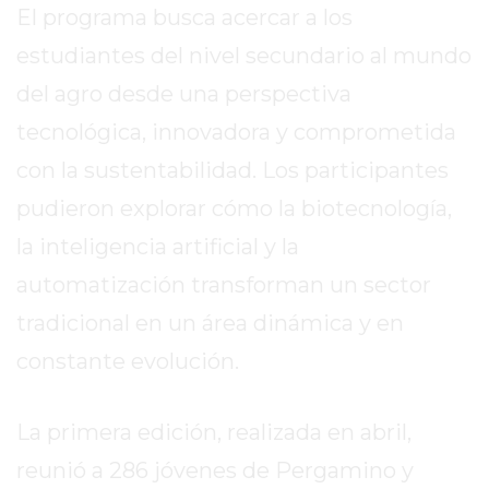
El programa busca acercar a los
2026
GIMNASIOS
estudiantes del nivel secundario al mundo
ABIERTOS
del agro desde una perspectiva
HOY
tecnológica, innovadora y comprometida
EN
PERGAMINO
con la sustentabilidad. Los participantes
GIMNASIO
pudieron explorar cómo la biotecnología,
EN
la inteligencia artificial y la
PERGAMINO
CON
automatización transforman un sector
PLANES
tradicional en un área dinámica y en
PERSONALIZADOS
constante evolución.
DÓNDE
HACER
MUSCULACIÓN
La primera edición, realizada en abril,
EN
reunió a 286 jóvenes de Pergamino y
PERGAMINO