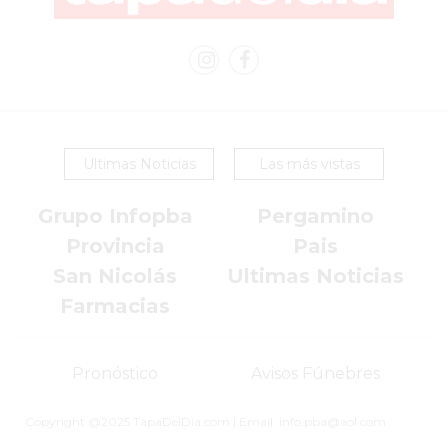
LUTOVA
HAMBURGUESAS
¡HACÉ
TU
PEDIDO
POR
Ultimas Noticias
Las más vistas
DELIVERY!
BAJONEANDO
Grupo Infopba
Pergamino
BURGERS
Provincia
Pais
¡PEDIR
San Nicolás
Ultimas Noticias
POR
Farmacias
DELIVERY!
-
PERGAMINO
Pronóstico
Avisos Fúnebres
MILES
Copyright @2025 TapaDelDia.com | Email: info.pba@aol.com
DE