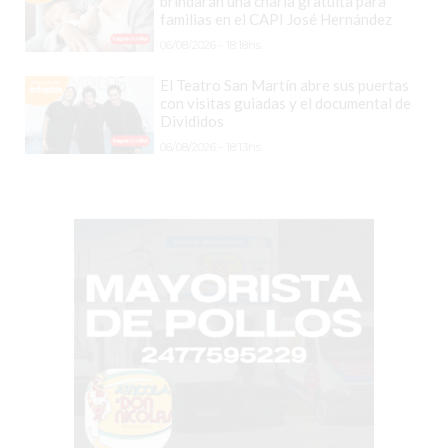
brindarán una charla gratuita para
familias en el CAPI José Hernández
EN
06/08/2026 - 18:18hs.
PERGAMINO
YOGURT
El Teatro San Martín abre sus puertas
con visitas guiadas y el documental de
HELADO
Divididos
VIVERE
06/08/2026 - 18:13hs.
BENE
-
ENVIOS
A
DOMICILIO
PEDIR
YOGUR
HELADO
VIVERE
BENE
PERGAMINO
A