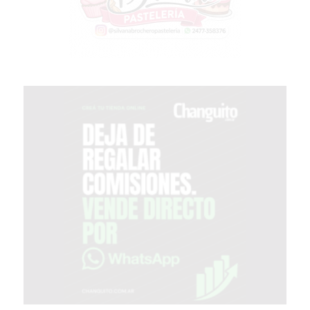
CHANGUITO.COM.AR
DEMOCRATIZA
EL
COMERCIO
POR
WHATSAPP
CATÁLOGO
DE
WHATSAPP
ONLINE
EN
PERGAMINO:
LA
ALTERNATIVA
PARA
QUE
LOS