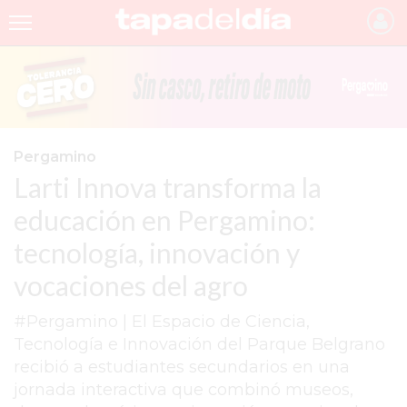
INICIO
NOTICIAS RECIENTES
GRUPO INFOPBA
Pergamino
Larti Innova transforma la
PERGAMINO
educación en Pergamino:
PROVINCIA
tecnología, innovación y
PAIS
vocaciones del agro
SAN NICOLÁS
#Pergamino | El Espacio de Ciencia,
ULTIMAS NOTICIAS
Tecnología e Innovación del Parque Belgrano
FARMACIAS
recibió a estudiantes secundarios en una
jornada interactiva que combinó museos,
TEMAS DESTACADOS