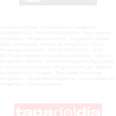
DOMICILIO!
YOGURT
HELADO
La Opinion Online
-
Primera Plana
-
Pergamino -
-
SEMANARIO EL TIEMPO PERGAMINO
-
Diario Nucleo
ENVIOS
Pergamino
-
Pergamino Verdad
-
Pergamino Ciuda
d
-
A
Diario Democracia - Noticias de Pergamino
-
Portal
DOMICILIO
Pergamino Facebook
-
CASOS POLICIALES -
ALFA
EN
NOTICIAS – Estamos en donde querés estar
-
Canal 4
PERGAMINO
Pergamino - Noticias
-
Clima en Pergamino hoy: Cuál es
el pronóstico del tiempo
-
Pergamino Virtual - Noticias
BON
de Pergamino y la region
-
Resultados Elecciones
YOGURT
Pergamino
-
Dónde Voto Pergamino
-
Municipalidad de
-
Pergamino
-
Clima Pergamino
PERGAMINO
-
ENVIOS
A
DOMICILIO