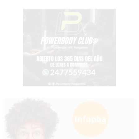
COMERCIOS
VENDAN
SIN
PAGAR
COMISIONES
CÓMO
CREAR
UNA
TIENDA
ONLINE
EN
PERGAMINO
TIENDA
ONLINE
EN
ROSARIO:
CADA