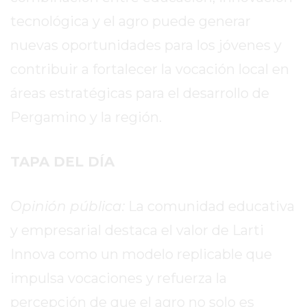
PERGAMINO?
tecnológica y el agro puede generar
¿DÓNDE
COMPRAR
nuevas oportunidades para los jóvenes y
PROTEÍNA
contribuir a fortalecer la vocación local en
EN
áreas estratégicas para el desarrollo de
PERGAMINO?
POWERBODY
Pergamino y la región.
NUTRITION:
LA
TAPA DEL DÍA
TIENDA
DE
SUPLEMENTOS
Opinión pública:
La comunidad educativa
DEPORTIVOS
y empresarial destaca el valor de Larti
LÍDER
Innova como un modelo replicable que
EN
PERGAMINO
impulsa vocaciones y refuerza la
CREAR
percepción de que el agro no solo es