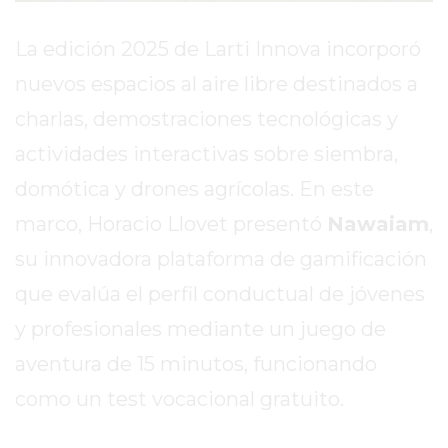
EL
MEJOR
La edición 2025 de Larti Innova incorporó
GIMNASIO
nuevos espacios al aire libre destinados a
DE
PERGAMINO
charlas, demostraciones tecnológicas y
ENTRENAMIENTOS
actividades interactivas sobre siembra,
SPORTCLUB
domótica y drones agrícolas. En este
VS.
marco, Horacio Llovet presentó
Nawaiam
,
POWERBODY
CLUB
su innovadora plataforma de gamificación
EN
que evalúa el perfil conductual de jóvenes
PERGAMINO
y profesionales mediante un juego de
UNNOBA
DESCUENTOS
aventura de 15 minutos, funcionando
PRECIO
como un test vocacional gratuito.
GIMNASIO
PERGAMINO