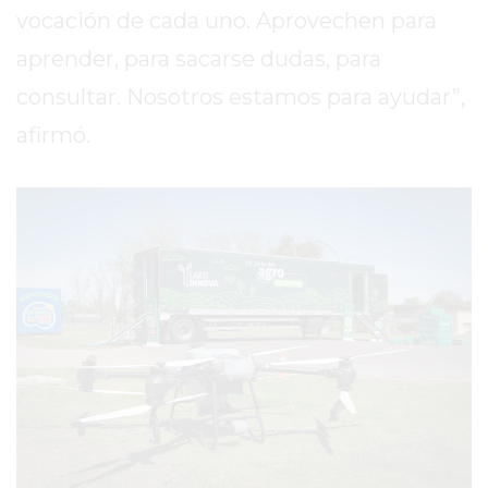
vocación de cada uno. Aprovechen para
EXALTACIÓN
aprender, para sacarse dudas, para
DE
LA
consultar. Nosotros estamos para ayudar”,
CRUZ
afirmó.
COLÓN
(BUENOS
AIRES)
RESULTADOS
DE
LOTERÍAS
Y
QUINIELAS
DE
HOY
PERGAMINO
HOY