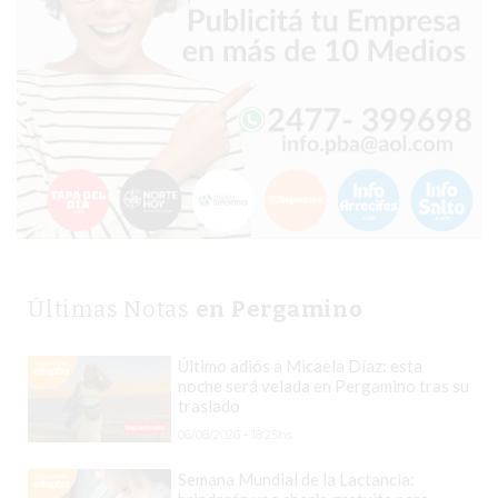
VEZ
MÁS
COMERCIOS
VENDEN
POR
WHATSAPP
SIN
PAGAR
COMISIONES
POR
PEDIDO
Últimas Notas
en Pergamino
MÜNNA
GELATERIA
Último adiós a Micaela Díaz: esta
A
noche será velada en Pergamino tras su
traslado
DOMICILIO
06/08/2026 - 18:25hs.
-
PEDIR
Semana Mundial de la Lactancia:
ONLINE