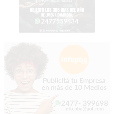
EN
PERGAMINO
CON
BUENOS
PROFESORES
GIMNASIO
PERGAMINO
SUPLEMENTOS
DEPORTIVOS
EN
PERGAMINO
¿DÓNDE
COMPRAR
CREATINA
EN
PERGAMINO?
¿DÓNDE