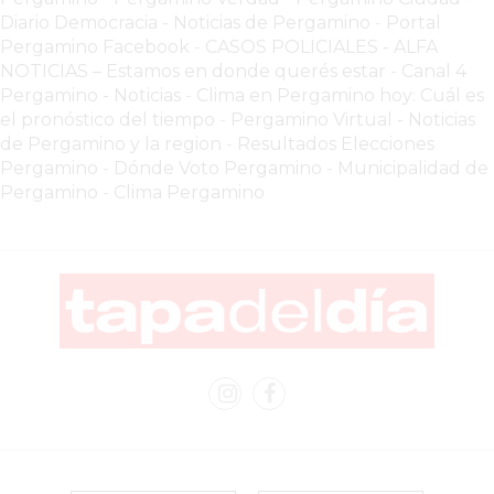
EL
Diario Democracia - Noticias de Pergamino
-
Portal
Pergamino Facebook
-
CASOS POLICIALES -
ALFA
COMERCIO
NOTICIAS – Estamos en donde querés estar
-
Canal 4
POR
Pergamino - Noticias
-
Clima en Pergamino hoy: Cuál es
WHATSAPP
el pronóstico del tiempo
-
Pergamino Virtual - Noticias
CATÁLOGO
de Pergamino y la region
-
Resultados Elecciones
DE
Pergamino
-
Dónde Voto Pergamino
-
Municipalidad de
Pergamino
-
Clima Pergamino
WHATSAPP
ONLINE
EN
PERGAMINO:
LA
ALTERNATIVA
PARA
QUE
LOS
COMERCIOS
VENDAN