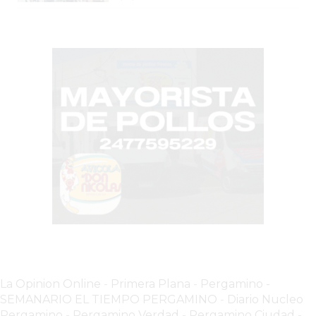
GRATIS
BON
YOGURT
-
YOGURTERIA
EN
PERGAMINO
LA
ALTERNATIVA
A
TIENDA
NUBE
Y
SHOPIFY:
CÓMO
La Opinion Online
-
Primera Plana
-
Pergamino -
CHANGUITO.COM.AR
SEMANARIO EL TIEMPO PERGAMINO
-
Diario Nucleo
DEMOCRATIZA
Pergamino
-
Pergamino Verdad
-
Pergamino Ciuda
d
-