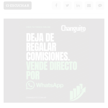
PRONÓSTICO
ESCUCHAR
AVISOS FÚNEBRES
AYUDA
TÉRMINOS
Y
CONDICIONES
POLÍTICAS
DE
PRIVACIDAD
MAPA
DEL
SITIO
PUBLICITÁ