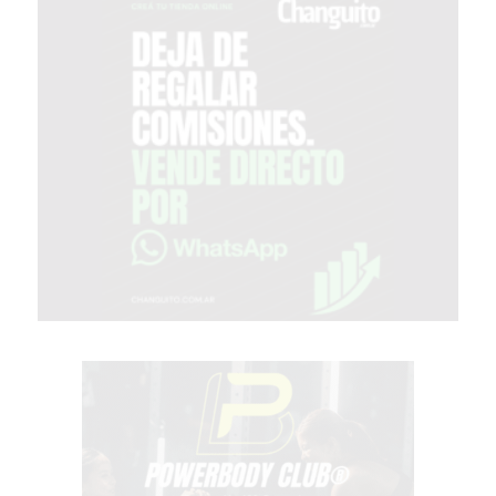
GIMNASIO
DE
PERGAMINO
OPINIONES
GIMNASIO
CERCA
DE
MI
¿CUÁL
ES
EL
GIMNASIO
MÁS
MODERNO
DE
PERGAMINO?
GIMNASIO