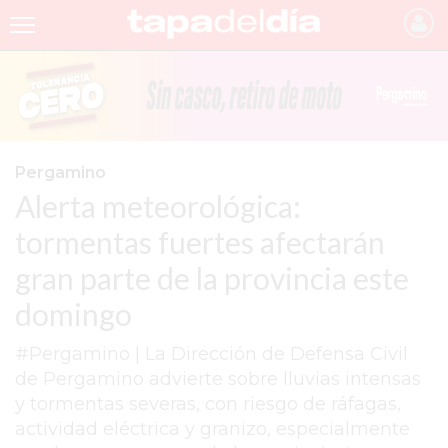
INICIO
NOTICIAS RECIENTES
GRUPO INFOPBA
Pergamino
Alerta meteorológica:
PERGAMINO
tormentas fuertes afectarán
PROVINCIA
gran parte de la provincia este
PAIS
domingo
SAN NICOLÁS
#Pergamino | La Dirección de Defensa Civil
ULTIMAS NOTICIAS
de Pergamino advierte sobre lluvias intensas
FARMACIAS
y tormentas severas, con riesgo de ráfagas,
actividad eléctrica y granizo, especialmente
TEMAS DESTACADOS