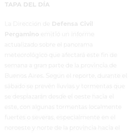
TAPA DEL DÍA
EN
TAPA
DEL
La Dirección de
Defensa Civil
DIA
Pergamino
emitió un informe
DIARIO
actualizado sobre el panorama
NORTE
HOY
meteorológico que afectará este fin de
GRUPO
semana a gran parte de la provincia de
DE
Buenos Aires. Según el reporte, durante el
MEDIOS
INFOPBA
sábado se prevén lluvias y tormentas que
NOTICIAS
se desplazarán desde el oeste hacia el
DE
este, con algunas tormentas localmente
SALTO
fuertes o severas, especialmente en el
DIARIO
REPORTERO
noroeste y norte de la provincia hacia el