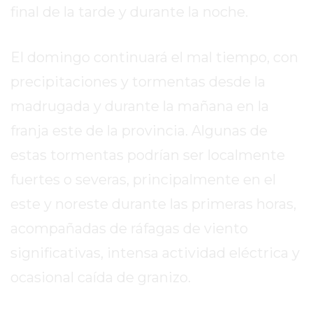
DIARIO
final de la tarde y durante la noche.
DEPORTIVO
ROJAS
El domingo continuará el mal tiempo, con
VIRTUAL
NOTICIAS
precipitaciones y tormentas desde la
DE
madrugada y durante la mañana en la
ARRECIFES
franja este de la provincia. Algunas de
ZÁRATE
estas tormentas podrían ser localmente
Y
CAMPANA
fuertes o severas, principalmente en el
NOTICIAS
este y noreste durante las primeras horas,
DE
acompañadas de ráfagas de viento
ZÁRATE
NOTICIAS
significativas, intensa actividad eléctrica y
DE
ocasional caída de granizo.
CAMPANA
EXALTACIÓN