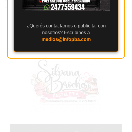
GIMNASIOS
ABIERTOS
HOY
EN
¿Querés contactarnos o publicitar con
PERGAMINO
nosotros? Escribinos a
medios@infopba.com
GIMNASIO
EN
PERGAMINO
CON
PLANES
PERSONALIZADOS
DÓNDE
HACER
MUSCULACIÓN
EN
PERGAMINO
MEJOR