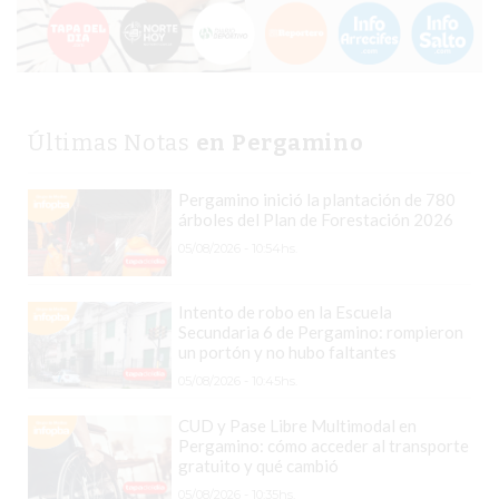
COMPRAR
PROTEÍNA
EN
PERGAMINO?
POWERBODY
Últimas Notas
en Pergamino
NUTRITION:
LA
Pergamino inició la plantación de 780
árboles del Plan de Forestación 2026
TIENDA
05/08/2026 - 10:54hs.
DE
SUPLEMENTOS
DEPORTIVOS
Intento de robo en la Escuela
Secundaria 6 de Pergamino: rompieron
LÍDER
un portón y no hubo faltantes
EN
05/08/2026 - 10:45hs.
PERGAMINO
CUD y Pase Libre Multimodal en
CREAR
Pergamino: cómo acceder al transporte
TIENDA
gratuito y qué cambió
ONLINE
05/08/2026 - 10:35hs.