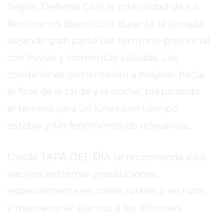
Según Defensa Civil, la intensidad de los
DE
LA
fenómenos disminuirá durante la jornada,
CRUZ
dejando gran parte del territorio provincial
COLÓN
con lluvias y tormentas aisladas. Las
(BUENOS
AIRES)
condiciones comenzarían a mejorar hacia
RESULTADOS
el final de la tarde y la noche, preparando
DE
el terreno para un lunes con tiempo
LOTERÍAS
Y
estable y sin fenómenos de relevancia.
QUINIELAS
DE
Desde
TAPA DEL DÍA
se recomienda a los
HOY
vecinos extremar precauciones,
PERGAMINO
HOY
especialmente en zonas rurales o en rutas,
EL
y mantenerse atentos a los informes
MEJOR